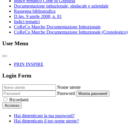
Indice tematico Corte di Giustizia
Documentazione istituzionale, sindacale e aziendale
Rassegna bibliografica
D.lgs. 9 aprile 2008, n. 81
Indici tematici
CoReCo Marche Documentazione Istituzionale
CoReCo Marche Documentazione Istituzionale (Cronologico)
User Menu
PRIN INSPIRE
Login Form
Nome utente
Password
Mostra password
Ricordami
Accesso
Hai dimenticato la tua password?
Hai dimenticato il tuo nome utente?