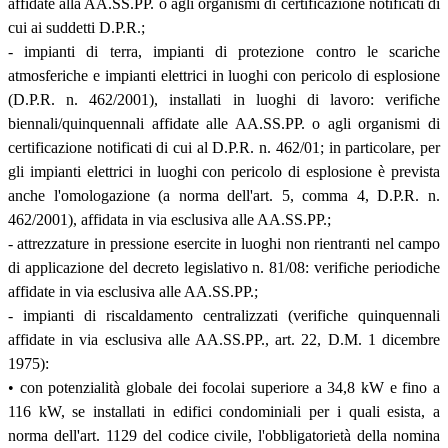
affidate alla AA.SS.PP. o agli organismi di certificazione notificati di
cui ai suddetti D.P.R.;
- impianti di terra, impianti di protezione contro le scariche
atmosferiche e impianti elettrici in luoghi con pericolo di esplosione
(D.P.R. n. 462/2001), installati in luoghi di lavoro: verifiche
biennali/quinquennali affidate alle AA.SS.PP. o agli organismi di
certificazione notificati di cui al D.P.R. n. 462/01; in particolare, per
gli impianti elettrici in luoghi con pericolo di esplosione è prevista
anche l'omologazione (a norma dell'art. 5, comma 4, D.P.R. n.
462/2001), affidata in via esclusiva alle AA.SS.PP.;
- attrezzature in pressione esercite in luoghi non rientranti nel campo
di applicazione del decreto legislativo n. 81/08: verifiche periodiche
affidate in via esclusiva alle AA.SS.PP.;
- impianti di riscaldamento centralizzati (verifiche quinquennali
affidate in via esclusiva alle AA.SS.PP., art. 22, D.M. 1 dicembre
1975):
• con potenzialità globale dei focolai superiore a 34,8 kW e fino a
116 kW, se installati in edifici condominiali per i quali esista, a
norma dell'art. 1129 del codice civile, l'obbligatorietà della nomina