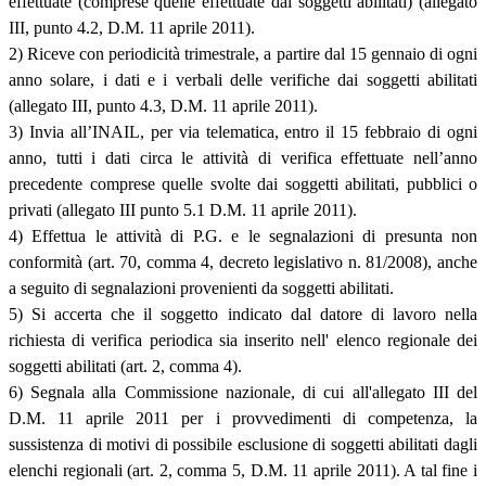
effettuate (comprese quelle effettuate dai soggetti abilitati) (allegato
III, punto 4.2, D.M. 11 aprile 2011).
2) Riceve con periodicità trimestrale, a partire dal 15 gennaio di ogni
anno solare, i dati e i verbali delle verifiche dai soggetti abilitati
(allegato III, punto 4.3, D.M. 11 aprile 2011).
3) Invia all’INAIL, per via telematica, entro il 15 febbraio di ogni
anno, tutti i dati circa le attività di verifica effettuate nell’anno
precedente comprese quelle svolte dai soggetti abilitati, pubblici o
privati (allegato III punto 5.1 D.M. 11 aprile 2011).
4) Effettua le attività di P.G. e le segnalazioni di presunta non
conformità (art. 70, comma 4, decreto legislativo n. 81/2008), anche
a seguito di segnalazioni provenienti da soggetti abilitati.
5) Si accerta che il soggetto indicato dal datore di lavoro nella
richiesta di verifica periodica sia inserito nell' elenco regionale dei
soggetti abilitati (art. 2, comma 4).
6) Segnala alla Commissione nazionale, di cui all'allegato III del
D.M. 11 aprile 2011 per i provvedimenti di competenza, la
sussistenza di motivi di possibile esclusione di soggetti abilitati dagli
elenchi regionali (art. 2, comma 5, D.M. 11 aprile 2011). A tal fine i