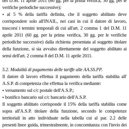
del D.M. 11 aprile 2011 (60 gg. per la prima verifica, 30 gg. per le
verifiche periodiche successive);
• al 5 % della tariffa definita, che il soggetto abilitato deve
corrispondere solo all'INAIL, nei casi in cui il datore di lavoro,
trascorsi i termini temporali di cui all'art. 2 comma 1 del D.M. 11
aprile 2011 (60 gg. per la prima verifica, 30 gg. per le verifiche
periodiche successive) dalla richiesta presentata al soggetto titolare
della funzione, si sia avvalso direttamente del soggetto abilitato ai
sensi dell'art. 2 comma 8 del D.M. 11 aprile 2011.
5.2. Modalità di pagamento delle tariffe alle AA.SS.PP.
Il datore di lavoro effettua il pagamento della tariffa stabilita all'
A.S.P. di competenza che effettua la verifica mediante:
• versamento sul c/c postale dell'A.S.P.;
• bonifico bancario sul c/c bancario dell'A.S.P.
Il soggetto abilitato corrisponde il 15% della tariffa stabilita come
sopra all'A.S.P. titolare della funzione, secondo le competenze
territoriali in atto individuate nella tabella cui al par. 2.2 delle
presenti linee guida, trimestralmente, in concomitanza con l'invio dei