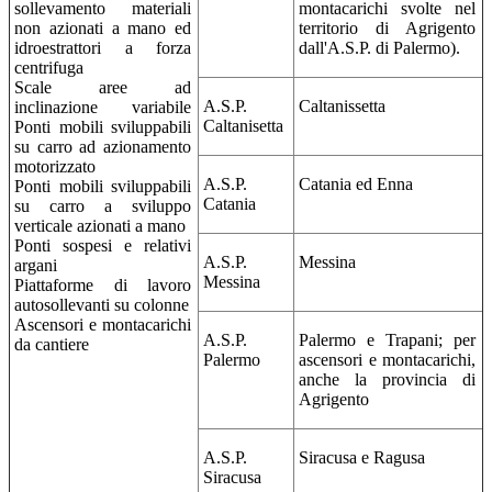
sollevamento materiali
montacarichi svolte nel
non azionati a mano ed
territorio di Agrigento
idroestrattori a forza
dall'A.S.P. di Palermo).
centrifuga
Scale aree ad
A.S.P.
Caltanissetta
inclinazione variabile
Caltanisetta
Ponti mobili sviluppabili
su carro ad azionamento
motorizzato
A.S.P.
Catania ed Enna
Ponti mobili sviluppabili
Catania
su carro a sviluppo
verticale azionati a mano
Ponti sospesi e relativi
A.S.P.
Messina
argani
Messina
Piattaforme di lavoro
autosollevanti su colonne
Ascensori e montacarichi
A.S.P.
Palermo e Trapani; per
da cantiere
Palermo
ascensori e montacarichi,
anche la provincia di
Agrigento
A.S.P.
Siracusa e Ragusa
Siracusa