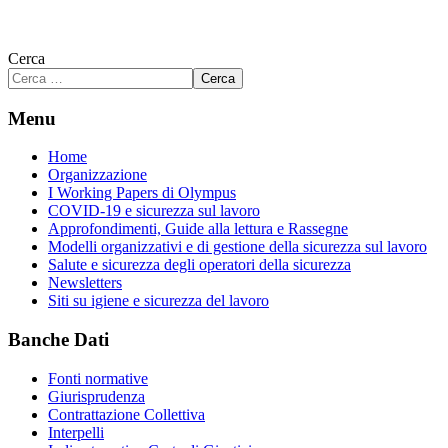
Cerca
Cerca
Menu
Home
Organizzazione
I Working Papers di Olympus
COVID-19 e sicurezza sul lavoro
Approfondimenti, Guide alla lettura e Rassegne
Modelli organizzativi e di gestione della sicurezza sul lavoro
Salute e sicurezza degli operatori della sicurezza
Newsletters
Siti su igiene e sicurezza del lavoro
Banche Dati
Fonti normative
Giurisprudenza
Contrattazione Collettiva
Interpelli