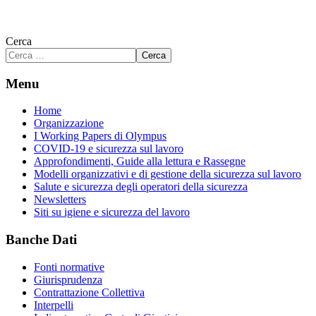
Cerca
Cerca
Menu
Home
Organizzazione
I Working Papers di Olympus
COVID-19 e sicurezza sul lavoro
Approfondimenti, Guide alla lettura e Rassegne
Modelli organizzativi e di gestione della sicurezza sul lavoro
Salute e sicurezza degli operatori della sicurezza
Newsletters
Siti su igiene e sicurezza del lavoro
Banche Dati
Fonti normative
Giurisprudenza
Contrattazione Collettiva
Interpelli