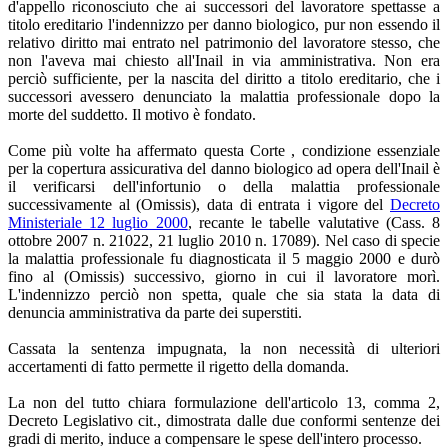
d'appello riconosciuto che ai successori del lavoratore spettasse a
titolo ereditario l'indennizzo per danno biologico, pur non essendo il
relativo diritto mai entrato nel patrimonio del lavoratore stesso, che
non l'aveva mai chiesto all'Inail in via amministrativa. Non era
perciò sufficiente, per la nascita del diritto a titolo ereditario, che i
successori avessero denunciato la malattia professionale dopo la
morte del suddetto. Il motivo è fondato.
Come più volte ha affermato questa Corte , condizione essenziale
per la copertura assicurativa del danno biologico ad opera dell'Inail è
il verificarsi dell'infortunio o della malattia professionale
successivamente al (Omissis), data di entrata i vigore del
Decreto
Ministeriale 12 luglio 2000
, recante le tabelle valutative (Cass. 8
ottobre 2007 n. 21022, 21 luglio 2010 n. 17089). Nel caso di specie
la malattia professionale fu diagnosticata il 5 maggio 2000 e durò
fino al (Omissis) successivo, giorno in cui il lavoratore morì.
L'indennizzo perciò non spetta, quale che sia stata la data di
denuncia amministrativa da parte dei superstiti.
Cassata la sentenza impugnata, la non necessità di ulteriori
accertamenti di fatto permette il rigetto della domanda.
La non del tutto chiara formulazione dell'articolo 13, comma 2,
Decreto Legislativo cit., dimostrata dalle due conformi sentenze dei
gradi di merito, induce a compensare le spese dell'intero processo.