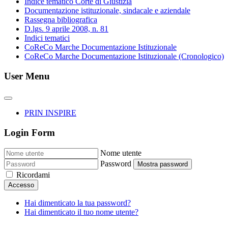
Indice tematico Corte di Giustizia
Documentazione istituzionale, sindacale e aziendale
Rassegna bibliografica
D.lgs. 9 aprile 2008, n. 81
Indici tematici
CoReCo Marche Documentazione Istituzionale
CoReCo Marche Documentazione Istituzionale (Cronologico)
User Menu
PRIN INSPIRE
Login Form
Nome utente
Password
Mostra password
Ricordami
Accesso
Hai dimenticato la tua password?
Hai dimenticato il tuo nome utente?