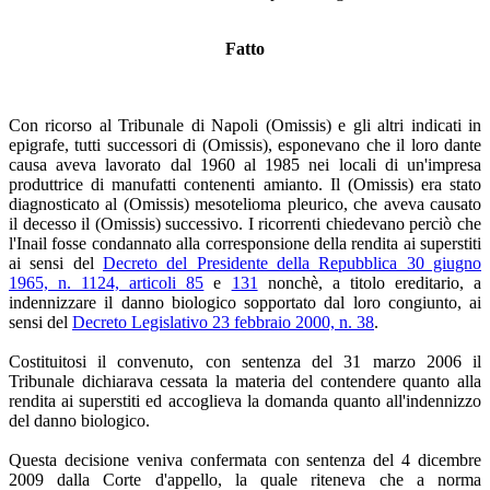
Fatto
Con ricorso al Tribunale di Napoli (Omissis) e gli altri indicati in
epigrafe, tutti successori di (Omissis), esponevano che il loro dante
causa aveva lavorato dal 1960 al 1985 nei locali di un'impresa
produttrice di manufatti contenenti amianto. Il (Omissis) era stato
diagnosticato al (Omissis) mesotelioma pleurico, che aveva causato
il decesso il (Omissis) successivo. I ricorrenti chiedevano perciò che
l'Inail fosse condannato alla corresponsione della rendita ai superstiti
ai sensi del
Decreto del Presidente della Repubblica 30 giugno
1965, n. 1124, articoli 85
e
131
nonchè, a titolo ereditario, a
indennizzare il danno biologico sopportato dal loro congiunto, ai
sensi del
Decreto Legislativo 23 febbraio 2000, n. 38
.
Costituitosi il convenuto, con sentenza del 31 marzo 2006 il
Tribunale dichiarava cessata la materia del contendere quanto alla
rendita ai superstiti ed accoglieva la domanda quanto all'indennizzo
del danno biologico.
Questa decisione veniva confermata con sentenza del 4 dicembre
2009 dalla Corte d'appello, la quale riteneva che a norma