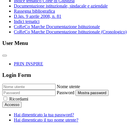
Indice tematico Corte di Giustizia
Documentazione istituzionale, sindacale e aziendale
Rassegna bibliografica
D.lgs. 9 aprile 2008, n. 81
Indici tematici
CoReCo Marche Documentazione Istituzionale
CoReCo Marche Documentazione Istituzionale (Cronologico)
User Menu
PRIN INSPIRE
Login Form
Nome utente
Password
Mostra password
Ricordami
Accesso
Hai dimenticato la tua password?
Hai dimenticato il tuo nome utente?