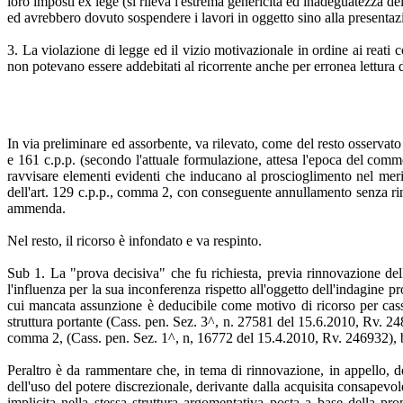
loro imposti ex lege (si rileva l'estrema genericità ed inadeguatezza de
ed avrebbero dovuto sospendere i lavori in oggetto sino alla presenta
3. La violazione di legge ed il vizio motivazionale in ordine ai reati c
non potevano essere addebitati al ricorrente anche per erronea lettura de
In via preliminare ed assorbente, va rilevato, come del resto osservato
e 161 c.p.p. (secondo l'attuale formulazione, attesa l'epoca del comme
ravvisare elementi evidenti che inducano al proscioglimento nel merito
dell'art. 129 c.p.p., comma 2, con conseguente annullamento senza rinv
ammenda.
Nel resto, il ricorso è infondato e va respinto.
Sub 1. La "prova decisiva" che fu richiesta, previa rinnovazione dell'
l'influenza per la sua inconferenza rispetto all'oggetto dell'indagine pro
cui mancata assunzione è deducibile come motivo di ricorso per cassaz
struttura portante (Cass. pen. Sez. 3^, n. 27581 del 15.6.2010, Rv. 248
comma 2, (Cass. pen. Sez. 1^, n, 16772 del 15.4.2010, Rv. 246932), be
Peraltro è da rammentare che, in tema di rinnovazione, in appello, d
dell'uso del potere discrezionale, derivante dalla acquisita consapevol
implicita nella stessa struttura argomentativa posta a base della pr