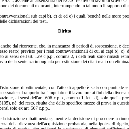
l P.S.C., assieme all'assenza sia del P.O.S. relativo ai lavori di scavo si
zione dei documenti mancanti, interrompendo in tal modo il rapporto di 
ontravvenzionali sub capi b), c) d) ed e) i quali, benchè nelle more pres
lle dichiarazioni dei testi.
Diritto
 anche dal ricorrente, che, in mancanza di periodi di sospensione, è deco
sso reato) previsto per i reati contravvenzionali di cui ai capi b), c), 
 ai sensi dell'art. 129 c.p.p., comma 2, i detti reati sono rimasti esti
io della sentenza impugnata per estinzione dei citati reati con elimina
istruzione dibattimentale, con l'atto di appello è stata con puntuale e
cessuale sul rapporto tra l'imputato e il lavoratore ai fini della diversa 
ione, ai sensi dell'art. 606 c.p.p., comma 1, lett. d), solo quella pr
105), nè, del resto, risulta che dello specifico mezzo di prova in questio
nsì solo ex art. 507 c.p.p..
ella istruzione dibattimentale, mentre la decisione di procedere a rin
ezza della rilevanza dell'acquisizione probatoria, nella ipotesi di riget
onuncia di merito, che evidenzi la sussistenza di elementi sufficienti 