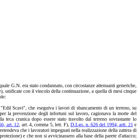
uale G.N. era stato condannato, con circostanze attenuanti generiche,
 e), unificate con il vincolo della continuazione, a quella di mesi cinque
ole:
i "Edil Scavi", che eseguiva i lavori di sbancamento di un terreno, su
per la prevenzione degli infortuni sul lavoro, cagionava la morte del
a teca cranica dopo essere stato travolto dal terreno sovrastante lo
6, art. 12
, art. 4, comma 5, lett. F),
D.Lgs. n. 626 del 1994, artt. 21
e
etendeva che i lavoratori impegnati nella realizzazione della zattera di
i protezione) e che non si avvicinassero alla base della parete d'attacco;