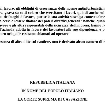
 lavoro, gli obblighi di osservanza delle norme antinfortunistiche,
re, grava su tutti coloro che esercitano i lavori, quindi anche su
za dei luoghi di lavoro, pur se la sua attività si svolga contestualm
 cessa di essere titolare dei poteri direttivi generali" nonchè, quan
avoro e gli altri responsabili della sicurezza dell'impresa, hanno 
ell'azienda adotta in favore dei lavoratori alle sue dipendenze, e
lavoro nel quale essi sono chiamati ad operare"
senza di altre ditte sul cantiere, non è derivato alcun esonero di 
REPUBBLICA ITALIANA
IN NOME DEL POPOLO ITALIANO
LA CORTE SUPREMA DI CASSAZIONE