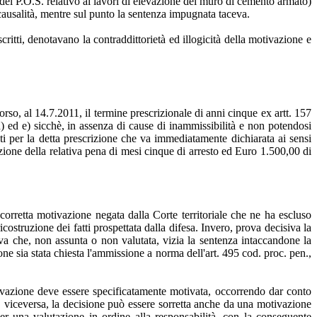
a del P.O.S. relativo ai lavori di elevazione del muro di cemento armato)
causalità, mentre sul punto la sentenza impugnata taceva.
critti, denotavano la contraddittorietà ed illogicità della motivazione e
rso, al 14.7.2011, il termine prescrizionale di anni cinque ex artt. 157
d) ed e) sicchè, in assenza di cause di inammissibilità e non potendosi
nti per la detta prescrizione che va immediatamente dichiarata ai sensi
zione della relativa pena di mesi cinque di arresto ed Euro 1.500,00 di
 corretta motivazione negata dalla Corte territoriale che ne ha escluso
ricostruzione dei fatti prospettata dalla difesa. Invero, prova decisiva la
ova che, non assunta o non valutata, vizia la sentenza intaccandone la
ne sia stata chiesta l'ammissione a norma dell'art. 495 cod. proc. pen.,
novazione deve essere specificatamente motivata, occorrendo dar conto
to, viceversa, la decisione può essere sorretta anche da una motivazione
per una valutazione in ordine alla responsabilità, con la conseguente