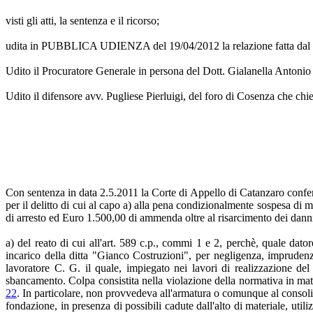
visti gli atti, la sentenza e il ricorso;
udita in PUBBLICA UDIENZA del 19/04/2012 la relazione fatta
Udito il Procuratore Generale in persona del Dott. Gialanella Antonio c
Udito il difensore avv. Pugliese Pierluigi, del foro di Cosenza che chi
Con sentenza in data 2.5.2011 la Corte di Appello di Catanzaro confe
per il delitto di cui al capo a) alla pena condizionalmente sospesa di me
di arresto ed Euro 1.500,00 di ammenda oltre al risarcimento dei danni 
a) del reato di cui all'art. 589 c.p., commi 1 e 2, perchè, quale dat
incarico della ditta "Gianco Costruzioni", per negligenza, imprudenz
lavoratore C. G. il quale, impiegato nei lavori di realizzazione de
sbancamento. Colpa consistita nella violazione della normativa in ma
22
. In particolare, non provvedeva all'armatura o comunque al consolid
fondazione, in presenza di possibili cadute dall'alto di materiale, utili