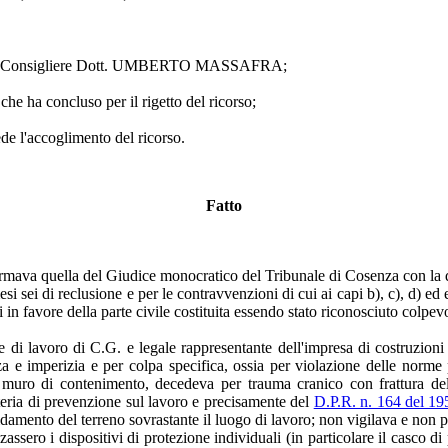
 dal Consigliere Dott. UMBERTO MASSAFRA;
he ha concluso per il rigetto del ricorso;
ede l'accoglimento del ricorso.
Fatto
rmava quella del Giudice monocratico del Tribunale di Cosenza con la q
si sei di reclusione e per le contravvenzioni di cui ai capi b), c), d) ed
in favore della parte civile costituita essendo stato riconosciuto colpev
ore di lavoro di C.G. e legale rappresentante dell'impresa di costruzion
a e imperizia e per colpa specifica, ossia per violazione delle norme 
l muro di contenimento, decedeva per trauma cranico con frattura dell
teria di prevenzione sul lavoro e precisamente del
D.P.R. n. 164 del 195
amento del terreno sovrastante il luogo di lavoro; non vigilava e non pr
zzassero i dispositivi di protezione individuali (in particolare il casco d