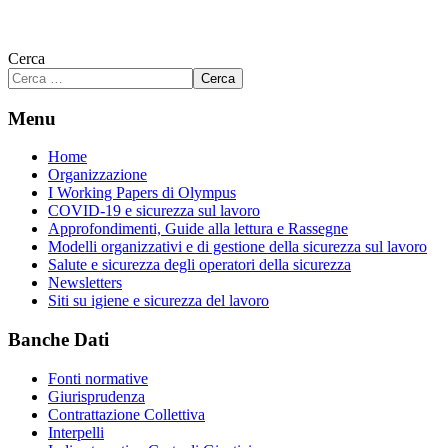
Cerca
Cerca
Menu
Home
Organizzazione
I Working Papers di Olympus
COVID-19 e sicurezza sul lavoro
Approfondimenti, Guide alla lettura e Rassegne
Modelli organizzativi e di gestione della sicurezza sul lavoro
Salute e sicurezza degli operatori della sicurezza
Newsletters
Siti su igiene e sicurezza del lavoro
Banche Dati
Fonti normative
Giurisprudenza
Contrattazione Collettiva
Interpelli