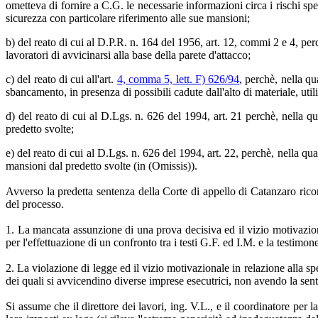
ometteva di fornire a C.G. le necessarie informazioni circa i rischi spe
sicurezza con particolare riferimento alle sue mansioni;
b) del reato di cui al D.P.R. n. 164 del 1956, art. 12, commi 2 e 4, pe
lavoratori di avvicinarsi alla base della parete d'attacco;
c) del reato di cui all'art.
4, comma 5, lett. F) 626/94
, perchè, nella qu
sbancamento, in presenza di possibili cadute dall'alto di materiale, utili
d) del reato di cui al D.Lgs. n. 626 del 1994, art. 21 perchè, nella qu
predetto svolte;
e) del reato di cui al D.Lgs. n. 626 del 1994, art. 22, perchè, nella qu
mansioni dal predetto svolte (in (Omissis)).
Avverso la predetta sentenza della Corte di appello di Catanzaro ricorr
del processo.
1. La mancata assunzione di una prova decisiva ed il vizio motivazionale
per l'effettuazione di un confronto tra i testi G.F. ed I.M. e la testimo
2. La violazione di legge ed il vizio motivazionale in relazione alla sp
dei quali si avvicendino diverse imprese esecutrici, non avendo la sent
Si assume che il direttore dei lavori, ing. V.L., e il coordinatore per