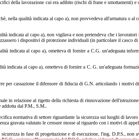
cifici della lavorazione cui era adibito (rischi di frane e smottamenti) e
rchè, nella qualità indicata al capo a), non provvedeva all'armatura o a
alità indicata al capo a), non vigilava e non pretendeva che i lavoratori
zzassero i dispositivi di protezione individuali (in particolare il casco di
alità indicata al capo a), ometteva di fornire a C.G. un'adeguata informa
alità indicata al capo a), ometteva di fornire a C. G. un'adeguata formazio
e per cassazione il difensore di fiducia di G.N. articolando i motivi di 
 in relazione al rigetto della richiesta di rinnovazione dell'istruzione 
ne addotta dal P.M., S.M..
ecifica normativa di settore riguardante la sicurezza sui luoghi di lavoro 
enza gravata valutato le censure mosse al riguardo con i motivi di appel
 la sicurezza in fase di progettazione e di esecuzione, l'ing. D.P.S., no