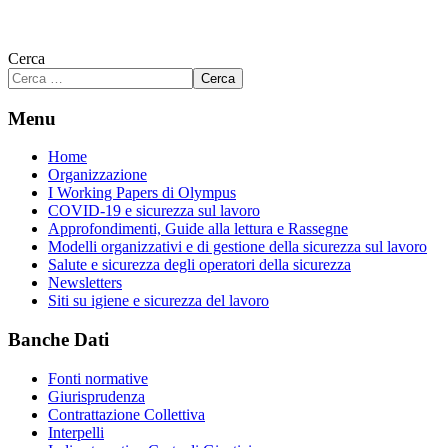
Cerca
Cerca
Menu
Home
Organizzazione
I Working Papers di Olympus
COVID-19 e sicurezza sul lavoro
Approfondimenti, Guide alla lettura e Rassegne
Modelli organizzativi e di gestione della sicurezza sul lavoro
Salute e sicurezza degli operatori della sicurezza
Newsletters
Siti su igiene e sicurezza del lavoro
Banche Dati
Fonti normative
Giurisprudenza
Contrattazione Collettiva
Interpelli