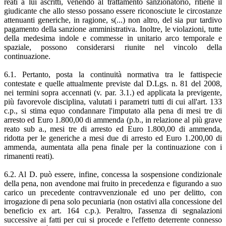
reati a lui ascritti, venendo al trattamento sanzionatorio, ritiene il
giudicante che allo stesso possano essere riconosciute le circostanze
attenuanti generiche, in ragione, s(...) non altro, del sia pur tardivo
pagamento della sanzione amministrativa. Inoltre, le violazioni, tutte
della medesima indole e commesse in unitario arco temporale e
spaziale, possono considerarsi riunite nel vincolo della
continuazione.
6.1. Pertanto, posta la continuità normativa tra le fattispecie
contestate e quelle attualmente previste dal D.Lgs. n. 81 del 2008,
nei termini sopra accennati (v. par. 3.1.) ed applicata la previgente,
più favorevole disciplina, valutati i parametri tutti di cui all'art. 133
c.p., si stima equo condannare l'imputato alla pena di mesi tre di
arresto ed Euro 1.800,00 di ammenda (p.b., in relazione al più grave
reato sub a., mesi tre di arresto ed Euro 1.800,00 di ammenda,
ridotta per le generiche a mesi due di arresto ed Euro 1.200,00 di
ammenda, aumentata alla pena finale per la continuazione con i
rimanenti reati).
6.2. Al D. può essere, infine, concessa la sospensione condizionale
della pena, non avendone mai fruito in precedenza e figurando a suo
carico un precedente contravvenzionale ed uno per delitto, con
irrogazione di pena solo pecuniaria (non ostativi alla concessione del
beneficio ex art. 164 c.p.). Peraltro, l'assenza di segnalazioni
successive ai fatti per cui si procede e l'effetto deterrente connesso