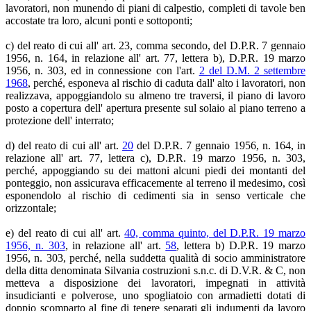
lavoratori, non munendo di piani di calpestio, completi di tavole ben
accostate tra loro, alcuni ponti e sottoponti;
c) del reato di cui all' art. 23, comma secondo, del D.P.R. 7 gennaio
1956, n. 164, in relazione all' art. 77, lettera b), D.P.R. 19 marzo
1956, n. 303, ed in connessione con l'art.
2 del D.M. 2 settembre
1968
, perché, esponeva al rischio di caduta dall' alto i lavoratori, non
realizzava, appoggiandolo su almeno tre traversi, il piano di lavoro
posto a copertura dell' apertura presente sul solaio al piano terreno a
protezione dell' interrato;
d) del reato di cui all' art.
20
del D.P.R. 7 gennaio 1956, n. 164, in
relazione all' art. 77, lettera c), D.P.R. 19 marzo 1956, n. 303,
perché, appoggiando su dei mattoni alcuni piedi dei montanti del
ponteggio, non assicurava efficacemente al terreno il medesimo, così
esponendolo al rischio di cedimenti sia in senso verticale che
orizzontale;
e) del reato di cui all' art.
40, comma quinto, del D.P.R. 19 marzo
1956, n. 303
, in relazione all' art.
58
, lettera b) D.P.R. 19 marzo
1956, n. 303, perché, nella suddetta qualità di socio amministratore
della ditta denominata Silvania costruzioni s.n.c. di D.V.R. & C, non
metteva a disposizione dei lavoratori, impegnati in attività
insudicianti e polverose, uno spogliatoio con armadietti dotati di
doppio scomparto al fine di tenere separati gli indumenti da lavoro