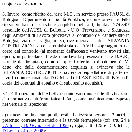
singole contestazioni.
3. Invero, come riferito dal teste M.C., in servizio presso l'AUSL di
Bologna - Dipartimento di Sanità Pubblica, e come si evince dallo
stesso verbale di ispezione acquisito agli atti, in data 27/08/07
personale dell'AUSL di Bologna - U.O. Prevenzione e Sicurezza
degli Ambienti di Lavoro procedeva al controllo del cantiere sito in
Bologna, via di Casaglia, n. 35, ove operava la ditta SILVANIA
COSTRUZIONI s.n.c., amministrata da D.V.R., sopraggiunto nel
corso del controllo (al momento dell'accesso venivano trovati altri
operai; in particolare, il teste ricordava la presenza di tale D.A.R.,
parente dell'imputato, come da questi riferito in dibattimento). Va
detto che dalla documentazione acquisita si evinceva che la
SILVANIA COSTRUZIONI s.n.c. era subappaltatrice di parte dei
lavori commissionati da D.G.M. alla PLAST EDIL di B.V. (cfr.
copia dei contratti di appalto e di subappalto acquisiti).
3.1. Gli operatori dell'AUSL riscontravano una serie di violazioni
alla normativa antinfortunistica. Infatti, come analiticamente esposto
nel verbale di ispezione:
a) mancavano, in alcuni punti, posti ad altezza superiore ai 2 metri, il
prescritto corrente intermedio e la tavola fermapiede (cfr. artt. 24 e
77, lett. a, D.P.R. n. 164 del 1956
e, oggi, artt. 126 e 159, lett. a,
D.Lgs. n. 81 del 2008
);