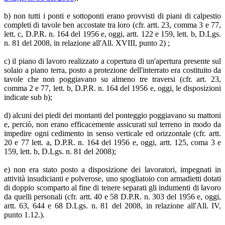
b) non tutti i ponti e sottoponti erano provvisti di piani di calpestio
completi di tavole ben accostate tra loro (cfr. artt. 23, comma 3 e 77,
lett. c, D.P.R. n. 164 del 1956 e, oggi, artt. 122 e 159, lett. b, D.Lgs.
n. 81 del 2008, in relazione all'All. XVIII, punto 2) ;
c) il piano di lavoro realizzato a copertura di un'apertura presente sul
solaio a piano terra, posto a protezione dell'interrato era costituito da
tavole che non poggiavano su almeno tre traversi (cfr. art. 23,
comma 2 e 77, lett. b, D.P.R. n. 164 del 1956 e, oggi, le disposizioni
indicate sub b);
d) alcuni dei piedi dei montanti del ponteggio poggiavano su mattoni
e, perciò, non erano efficacemente assicurati sul terreno in modo da
impedire ogni cedimento in senso verticale ed orizzontale (cfr. artt.
20 e 77 lett. a, D.P.R. n. 164 del 1956 e, oggi, artt. 125, coma 3 e
159, lett. b, D.Lgs. n. 81 del 2008);
e) non era stato posto a disposizione dei lavoratori, impegnati in
attività insudicianti e polverose, uno spogliatoio con armadietti dotati
di doppio scomparto al fine di tenere separati gli indumenti di lavoro
da quelli personali (cfr. artt. 40 e 58 D.P.R. n. 303 del 1956 e, oggi,
artt. 63, 644 e 68 D.Lgs. n. 81 del 2008, in relazione all'All. IV,
punto 1.12.).