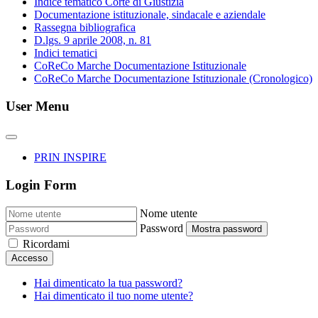
Indice tematico Corte di Giustizia
Documentazione istituzionale, sindacale e aziendale
Rassegna bibliografica
D.lgs. 9 aprile 2008, n. 81
Indici tematici
CoReCo Marche Documentazione Istituzionale
CoReCo Marche Documentazione Istituzionale (Cronologico)
User Menu
PRIN INSPIRE
Login Form
Nome utente
Password
Mostra password
Ricordami
Accesso
Hai dimenticato la tua password?
Hai dimenticato il tuo nome utente?