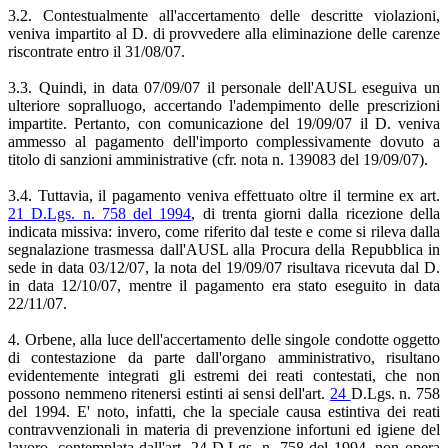
3.2. Contestualmente all'accertamento delle descritte violazioni,
veniva impartito al D. di provvedere alla eliminazione delle carenze
riscontrate entro il 31/08/07.
3.3. Quindi, in data 07/09/07 il personale dell'AUSL eseguiva un
ulteriore sopralluogo, accertando l'adempimento delle prescrizioni
impartite. Pertanto, con comunicazione del 19/09/07 il D. veniva
ammesso al pagamento dell'importo complessivamente dovuto a
titolo di sanzioni amministrative (cfr. nota n. 139083 del 19/09/07).
3.4. Tuttavia, il pagamento veniva effettuato oltre il termine ex art.
21 D.Lgs. n. 758 del 1994
, di trenta giorni dalla ricezione della
indicata missiva: invero, come riferito dal teste e come si rileva dalla
segnalazione trasmessa dall'AUSL alla Procura della Repubblica in
sede in data 03/12/07, la nota del 19/09/07 risultava ricevuta dal D.
in data 12/10/07, mentre il pagamento era stato eseguito in data
22/11/07.
4. Orbene, alla luce dell'accertamento delle singole condotte oggetto
di contestazione da parte dall'organo amministrativo, risultano
evidentemente integrati gli estremi dei reati contestati, che non
possono nemmeno ritenersi estinti ai sensi dell'art.
24
D.Lgs. n. 758
del 1994. E' noto, infatti, che la speciale causa estintiva dei reati
contravvenzionali in materia di prevenzione infortuni ed igiene del
lavoro, contemplata dall'art. 24 D.Lgs. n. 758 del 1994, non opera