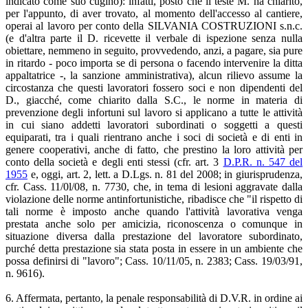
indicato come suo cugino): infatti, posto che il teste M. ha chiarito,
per l'appunto, di aver trovato, al momento dell'accesso al cantiere,
operai al lavoro per conto della SILVANIA COSTRUZIONI s.n.c.
(e d'altra parte il D. ricevette il verbale di ispezione senza nulla
obiettare, nemmeno in seguito, provvedendo, anzi, a pagare, sia pure
in ritardo - poco importa se di persona o facendo intervenire la ditta
appaltatrice -, la sanzione amministrativa), alcun rilievo assume la
circostanza che questi lavoratori fossero soci e non dipendenti del
D., giacché, come chiarito dalla S.C., le norme in materia di
prevenzione degli infortuni sul lavoro si applicano a tutte le attività
in cui siano addetti lavoratori subordinati o soggetti a questi
equiparati, tra i quali rientrano anche i soci di società e di enti in
genere cooperativi, anche di fatto, che prestino la loro attività per
conto della società e degli enti stessi (cfr. art. 3
D.P.R. n. 547 del
1955
e, oggi, art. 2, lett. a D.Lgs. n. 81 del 2008; in giurisprudenza,
cfr. Cass. 11/0l/08, n. 7730, che, in tema di lesioni aggravate dalla
violazione delle norme antinfortunistiche, ribadisce che "il rispetto di
tali norme è imposto anche quando l'attività lavorativa venga
prestata anche solo per amicizia, riconoscenza o comunque in
situazione diversa dalla prestazione del lavoratore subordinato,
purché detta prestazione sia stata posta in essere in un ambiente che
possa definirsi di "lavoro"; Cass. 10/11/05, n. 2383; Cass. 19/03/91,
n. 9616).
6. Affermata, pertanto, la penale responsabilità di D.V.R. in ordine ai