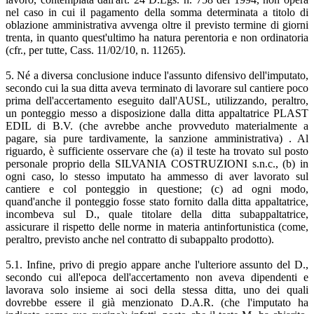
nel caso in cui il pagamento della somma determinata a titolo di
oblazione amministrativa avvenga oltre il previsto termine di giorni
trenta, in quanto quest'ultimo ha natura perentoria e non ordinatoria
(cfr., per tutte, Cass. 11/02/10, n. 11265).
5. Né a diversa conclusione induce l'assunto difensivo dell'imputato,
secondo cui la sua ditta aveva terminato di lavorare sul cantiere poco
prima dell'accertamento eseguito dall'AUSL, utilizzando, peraltro,
un ponteggio messo a disposizione dalla ditta appaltatrice PLAST
EDIL di B.V. (che avrebbe anche provveduto materialmente a
pagare, sia pure tardivamente, la sanzione amministrativa) . Al
riguardo, è sufficiente osservare che (a) il teste ha trovato sul posto
personale proprio della SILVANIA COSTRUZIONI s.n.c., (b) in
ogni caso, lo stesso imputato ha ammesso di aver lavorato sul
cantiere e col ponteggio in questione; (c) ad ogni modo,
quand'anche il ponteggio fosse stato fornito dalla ditta appaltatrice,
incombeva sul D., quale titolare della ditta subappaltatrice,
assicurare il rispetto delle norme in materia antinfortunistica (come,
peraltro, previsto anche nel contratto di subappalto prodotto).
5.1. Infine, privo di pregio appare anche l'ulteriore assunto del D.,
secondo cui all'epoca dell'accertamento non aveva dipendenti e
lavorava solo insieme ai soci della stessa ditta, uno dei quali
dovrebbe essere il già menzionato D.A.R. (che l'imputato ha