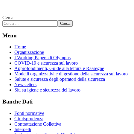
Cerca
Cerca
Menu
Home
Organizzazione
I Working Papers di Olympus
COVID-19 e sicurezza sul lavoro
Approfondimenti, Guide alla lettura e Rassegne
Modelli organizzativi e di gestione della sicurezza sul lavoro
Salute e sicurezza degli operatori della sicurezza
Newsletters
Siti su igiene e sicurezza del lavoro
Banche Dati
Fonti normative
Giurisprudenza
Contrattazione Collettiva
Interpelli