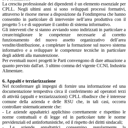
La crescita professionale dei dipendenti è un elemento essenziale per
CPLL. Negli ultimi anni si sono sviluppati processi formativi,
attraverso le risorse messe a disposizione da Fondimpresa che hanno
consentito in particolare di intervenire nell’area produttiva con il
progetto 5 s e di supportare il cambio di sistema informativo.
Gli interventi che si stanno avviando sono indirizzati in particolare a
creare/migliorare le competenze necessarie al corretto
funzionamento del nuovo assetto organizzativo dell’area
vendite/distribuzione, a completare la formazione sul nuovo sistema
informativo e a sviluppare le competenze tecniche in particolare
degli addetti alla manutenzione.
Per eventuali nuovi progetti le Parti convengono di dare attuazione a
quanto previsto dall'art. 3 ultimo comma del vigente CCNL Industria
Alimentare.
6. Appalti e terziarizzazione
Nel riconfermare gli impegni di fornire una informazione ed una
documentazione tempestiva circa il conferimento ad operatori terzi
di attività (appalti e terziarizzazioni) CPLL ribadisce che è interesse
comune della azienda e delle RSU che, in tali casi, occorra
controllare sistematicamente che:
- Le aziende appaltatrici applichino correttamente e rispettino le
norme contrattuali e di legge ed in particolare tutte le norme
previdenziali ed antinfortunistiche, ed il rispetto dei diritti sindacali;
- Le aziende appaltatrici consegnino regolarmente la