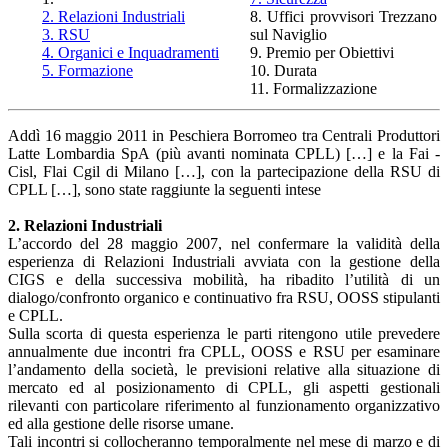
2. Relazioni Industriali
8. Uffici provvisori Trezzano
3. RSU
sul Naviglio
4. Organici e Inquadramenti
9. Premio per Obiettivi
5. Formazione
10. Durata
11. Formalizzazione
Addì 16 maggio 2011 in Peschiera Borromeo tra Centrali Produttori
Latte Lombardia SpA (più avanti nominata CPLL) […] e la Fai -
Cisl, Flai Cgil di Milano […], con la partecipazione della RSU di
CPLL […], sono state raggiunte la seguenti intese
2. Relazioni Industriali
L’accordo del 28 maggio 2007, nel confermare la validità della
esperienza di Relazioni Industriali avviata con la gestione della
CIGS e della successiva mobilità, ha ribadito l’utilità di un
dialogo/confronto organico e continuativo fra RSU, OOSS stipulanti
e CPLL.
Sulla scorta di questa esperienza le parti ritengono utile prevedere
annualmente due incontri fra CPLL, OOSS e RSU per esaminare
l’andamento della società, le previsioni relative alla situazione di
mercato ed al posizionamento di CPLL, gli aspetti gestionali
rilevanti con particolare riferimento al funzionamento organizzativo
ed alla gestione delle risorse umane.
Tali incontri si collocheranno temporalmente nel mese di marzo e di