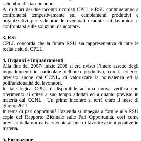
settembre di ciascun anno
Al di fuori dei due incontri ricordati CPLL e RSU continueranno a
confrontarsi tempestivamente sui cambiamenti produttivi e
organizzativi per valutarne le eventuali ricadute sui lavoratori e
confrontarsi sulle soluzioni da adottare.
3. RSU
CPLL concorda che la futura RSU sia rappresentativa di tutte le
realtà e siti di CPLL.
4. Organici e Inquadramenti
Alla fine del 2007/ inizio 2008 si era rivisto l’intero assetto degli
inquadramenti in particolare dell’area produttiva, con il criterio,
previsto anche dal CCNL, di valorizzare la polivalenza ed la
polifunzionalità dei lavoratori.
In tale logica CPLL è disponibile ad una nuova verifica con
riferimento ai criteri a suo tempo adottati ed a quanto previsto in
materia dal CCNL . Un primo incontro si terrà entro il mese di
giugno 2011.
In tema di pari opportunità l’azienda si impegna a fornire alla RSU
copia del Rapporto Biennale sulle Pari Opportunità, cosi come
previsto dalla normativa vigente al fine di favorire azioni positive in
materia.
5. Formazione