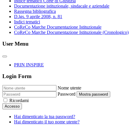
Indice tematico Corte di Giustizia
Documentazione istituzionale, sindacale e aziendale
Rassegna bibliografica
D.lgs. 9 aprile 2008, n. 81
Indici tematici
CoReCo Marche Documentazione Istituzionale
CoReCo Marche Documentazione Istituzionale (Cronologico)
User Menu
PRIN INSPIRE
Login Form
Nome utente
Password
Mostra password
Ricordami
Accesso
Hai dimenticato la tua password?
Hai dimenticato il tuo nome utente?