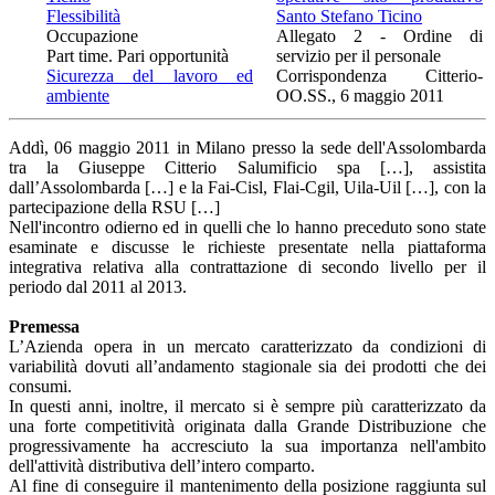
Flessibilità
Santo Stefano Ticino
Occupazione
Allegato 2 - Ordine di
Part time. Pari opportunità
servizio per il personale
Sicurezza del lavoro ed
Corrispondenza Citterio-
ambiente
OO.SS., 6 maggio 2011
Addì, 06 maggio 2011 in Milano presso la sede dell'Assolombarda
tra la Giuseppe Citterio Salumificio spa […], assistita
dall’Assolombarda […] e la Fai-Cisl, Flai-Cgil, Uila-Uil […], con la
partecipazione della RSU […]
Nell'incontro odierno ed in quelli che lo hanno preceduto sono state
esaminate e discusse le richieste presentate nella piattaforma
integrativa relativa alla contrattazione di secondo livello per il
periodo dal 2011 al 2013.
Premessa
L’Azienda opera in un mercato caratterizzato da condizioni di
variabilità dovuti all’andamento stagionale sia dei prodotti che dei
consumi.
In questi anni, inoltre, il mercato si è sempre più caratterizzato da
una forte competitività originata dalla Grande Distribuzione che
progressivamente ha accresciuto la sua importanza nell'ambito
dell'attività distributiva dell’intero comparto.
Al fine di conseguire il mantenimento della posizione raggiunta sul