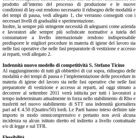
prodotto all’interno del processo di produzione e le nuove
condizioni di lay-out rendono necessario il ridisegno delle modalità e
dei tempi di pausa, vedi allegato 1, che verranno conseguiti con i
necessari livelli di gradualità e sperimentazione.
Inoltre, la sempre più stringente necessità di adeguarsi come azienda
e lavoratori alle sempre più sofisticate normative a tutela del
consumatore a livello internazionale rendono indispensabile
predisporre le migliori procedure in materia di igiene del lavoro sia
nelle fasi operative che nelle fasi preparatorie di vestizione e accesso
ai reparti, vedi allegato 2.
Indennità nuovo modello di competitività S. Stefano Ticino
Al raggiungimento di tutti gli obbiettivi di cui sopra, ridisegno delle
modalità e dei tempi di pausa e l’implementazione delle procedure in
materia di igiene del lavoro sia nelle fasi operative che nelle fasi
preparatorie di vestizione e accesso ai reparti, ad oggi stimato a
decorrere al settembre 2011 verrà istituita per tutti i lavoratori a
tempo indeterminato attualmente in forza nello stabilimento di Rho e
trasferiti nel nuovo stabilimento di STT una indennità giornaliera
pari ad € 4.50 (Quattro/50) lordi. Le Parti hanno inteso definire tale
importo in modo omnicomprensivo e pertanto non avrà alcuna
incidenza su alcun istituto diretto ed indiretto a livello contrattuale
e/o di legge e sul TFR.
Flessibilità