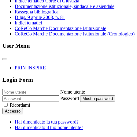
Indice tematico Corte di Giustizia
Documentazione istituzionale, sindacale e aziendale
Rassegna bibliografica
D.lgs. 9 aprile 2008, n. 81
Indici tematici
CoReCo Marche Documentazione Istituzionale
CoReCo Marche Documentazione Istituzionale (Cronologico)
User Menu
PRIN INSPIRE
Login Form
Nome utente
Password
Mostra password
Ricordami
Accesso
Hai dimenticato la tua password?
Hai dimenticato il tuo nome utente?