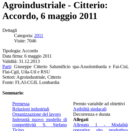
Agroindustriale - Citterio:
Accordo, 6 maggio 2011
Dettagli
Categoria:
2011
Visite: 7046
Tipologia: Accordo
Data firma: 6 maggio 2011
Validità: 31.12.2013
Parti
: Giuseppe Citterio Salumificio spa-Assolombarda e Fai-Cisl,
Flai-Cgil, Uila-Uil e RSU
Settori: Agroindustriale, Citterio
Fonte: FLAI-CGIL Lombardia
Sommario
:
Premessa
Premio variabile ad obiettivi
Relazioni industriali
Agibilità sindacali
Organizzazione del lavoro
Decorrenza e durata
Indennità nuovo modello di
Allegati
competitività S. Stefano
Allegato 1 - Modalità
Ticino
operative sito produttivo