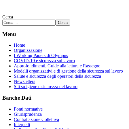
Cerca
Cerca
Menu
Home
Organizzazione
I Working Papers di Olympus
COVID-19 e sicurezza sul lavoro
Approfondimenti, Guide alla lettura e Rassegne
Modelli organizzativi e di gestione della sicurezza sul lavoro
Salute e sicurezza degli operatori della sicurezza
Newsletters
Siti su igiene e sicurezza del lavoro
Banche Dati
Fonti normative
Giurisprudenza
Contrattazione Collettiva
Interpelli