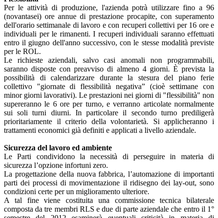
Per le attività di produzione, l'azienda potrà utilizzare fino a 96
(novantasei) ore annue di prestazione procapite, con superamento
dell'orario settimanale di lavoro e con recuperi collettivi per 16 ore e
individuali per le rimanenti. I recuperi individuali saranno effettuati
entro il giugno dell'anno successivo, con le stesse modalità previste
per le ROL.
Le richieste aziendali, salvo casi anomali non programmabili,
saranno disposte con preavviso di almeno 4 giorni. È prevista la
possibilità di calendarizzare durante la stesura del piano ferie
collettivo "giornate di flessibilità negativa” (cioè settimane con
minor giorni lavorativi). Le prestazioni nei giorni di "flessibilità" non
supereranno le 6 ore per turno, e verranno articolate normalmente
sui soli turni diurni. In particolare il secondo turno prediligerà
prioritariamente il criterio della volontarietà. Si applicheranno i
trattamenti economici già definiti e applicati a livello aziendale.
Sicurezza del lavoro ed ambiente
Le Parti condividono la necessità di perseguire in materia di
sicurezza l’opzione infortuni zero.
La progettazione della nuova fabbrica, l’automazione di importanti
parti dei processi di movimentazione il ridisegno dei lay-out, sono
condizioni certe per un miglioramento ulteriore.
A tal fine viene costituita una commissione tecnica bilaterale
composta da tre membri RLS e due di parte aziendale che entro il 1°
semestre del 2012 esaminerà eventuali criticità in materia di