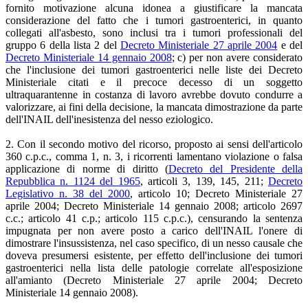
fornito motivazione alcuna idonea a giustificare la mancata
considerazione del fatto che i tumori gastroenterici, in quanto
collegati all'asbesto, sono inclusi tra i tumori professionali del
gruppo 6 della lista 2 del
Decreto Ministeriale 27 aprile 2004
e del
Decreto Ministeriale 14 gennaio 2008
; c) per non avere considerato
che l'inclusione dei tumori gastroenterici nelle liste dei Decreto
Ministeriale citati e il precoce decesso di un soggetto
ultraquarantenne in costanza di lavoro avrebbe dovuto condurre a
valorizzare, ai fini della decisione, la mancata dimostrazione da parte
dell'INAIL dell'inesistenza del nesso eziologico.
2. Con il secondo motivo del ricorso, proposto ai sensi dell'articolo
360 c.p.c., comma 1, n. 3, i ricorrenti lamentano violazione o falsa
applicazione di norme di diritto (
Decreto del Presidente della
Repubblica n. 1124 del 1965
, articoli 3, 139, 145, 211;
Decreto
Legislativo n. 38 del 2000
, articolo 10; Decreto Ministeriale 27
aprile 2004; Decreto Ministeriale 14 gennaio 2008; articolo 2697
c.c.; articolo 41 c.p.; articolo 115 c.p.c.), censurando la sentenza
impugnata per non avere posto a carico dell'INAIL l'onere di
dimostrare l'insussistenza, nel caso specifico, di un nesso causale che
doveva presumersi esistente, per effetto dell'inclusione dei tumori
gastroenterici nella lista delle patologie correlate all'esposizione
all'amianto (Decreto Ministeriale 27 aprile 2004; Decreto
Ministeriale 14 gennaio 2008).