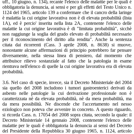
uff., 10 giugno, n. 134), recante l'elenco delle malattie per le quali è
obbligatoria la denuncia, ai sensi e per gli effetti del Testo Unico n.
1124 del 1965, articolo 139 a confermare che il cancro della laringe
è malattia la cui origine lavorativa non è di elevata probabilità (lista
1A), ed è percio' inserita nella lista 2A, contenente l'elenco delle
malattie la cui origine lavorativa è di "limitata probabilità", sicchè
non raggiunge la soglia del grado elevato di probabilità necessario
per il riconoscimento del diritto alla rendita". Anche la sentenza
citata dai ricorrenti (Cass. 3 aprile 2008, n. 8638) si muove,
nonostante alcune affermazioni di principio potrebbero far pensare
diversamente, nella stessa linea di pensiero, dal momento che
attribuisce rilievo sostanziale al fatto che la patologia in esame
rientrava nell'elenco di quelle la cui origine lavorativa era di elevata
probabilità.
3.6. Nel caso di specie, invece, sia il Decreto Ministeriale del 2004
sia quello del 2008 includono i tumori gastroenterici derivati da
asbesto nelle patologie la cui derivazione professionale non è
caratterizzata nè da elevata probabilità, nè da mera probabilità, ma
da mera possibilità. Ne discende che l'accertamento nel nesso
eziologico non poteva che avvenire in concreto. A questo riguardo,
si ricorda Cass. n. 17054 del 2008 sopra citata, secondo la quale: il
Decreto Ministeriale 14 gennaio 2008, contenente l'elenco delle
malattie per le quali è obbligatoria la denuncia ai sensi del Decreto
del Presidente della Repubblica 30 giugno 1965, n. 1124, articolo