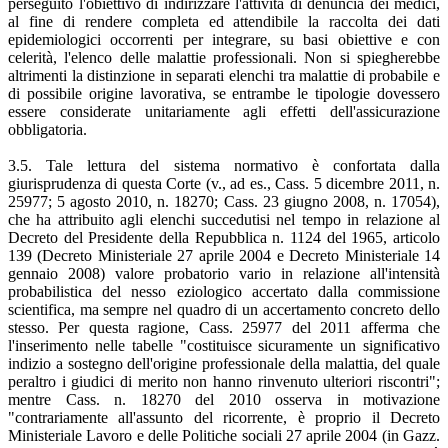
perseguito l'obiettivo di indirizzare l'attività di denuncia dei medici,
al fine di rendere completa ed attendibile la raccolta dei dati
epidemiologici occorrenti per integrare, su basi obiettive e con
celerità, l'elenco delle malattie professionali. Non si spiegherebbe
altrimenti la distinzione in separati elenchi tra malattie di probabile e
di possibile origine lavorativa, se entrambe le tipologie dovessero
essere considerate unitariamente agli effetti dell'assicurazione
obbligatoria.
3.5. Tale lettura del sistema normativo è confortata dalla
giurisprudenza di questa Corte (v., ad es., Cass. 5 dicembre 2011, n.
25977; 5 agosto 2010, n. 18270; Cass. 23 giugno 2008, n. 17054),
che ha attribuito agli elenchi succedutisi nel tempo in relazione al
Decreto del Presidente della Repubblica n. 1124 del 1965, articolo
139 (Decreto Ministeriale 27 aprile 2004 e Decreto Ministeriale 14
gennaio 2008) valore probatorio vario in relazione all'intensità
probabilistica del nesso eziologico accertato dalla commissione
scientifica, ma sempre nel quadro di un accertamento concreto dello
stesso. Per questa ragione, Cass. 25977 del 2011 afferma che
l'inserimento nelle tabelle "costituisce sicuramente un significativo
indizio a sostegno dell'origine professionale della malattia, del quale
peraltro i giudici di merito non hanno rinvenuto ulteriori riscontri";
mentre Cass. n. 18270 del 2010 osserva in motivazione
"contrariamente all'assunto del ricorrente, è proprio il Decreto
Ministeriale Lavoro e delle Politiche sociali 27 aprile 2004 (in Gazz.