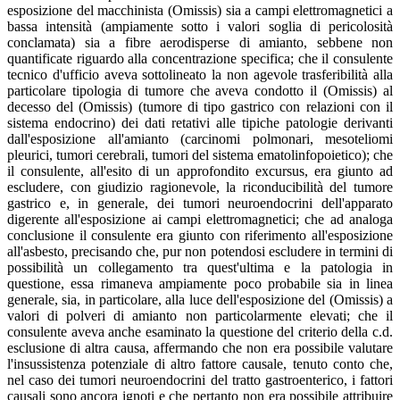
esposizione del macchinista (Omissis) sia a campi elettromagnetici a
bassa intensità (ampiamente sotto i valori soglia di pericolosità
conclamata) sia a fibre aerodisperse di amianto, sebbene non
quantificate riguardo alla concentrazione specifica; che il consulente
tecnico d'ufficio aveva sottolineato la non agevole trasferibilità alla
particolare tipologia di tumore che aveva condotto il (Omissis) al
decesso del (Omissis) (tumore di tipo gastrico con relazioni con il
sistema endocrino) dei dati retativi alle tipiche patologie derivanti
dall'esposizione all'amianto (carcinomi polmonari, mesoteliomi
pleurici, tumori cerebrali, tumori del sistema ematolinfopoietico); che
il consulente, all'esito di un approfondito excursus, era giunto ad
escludere, con giudizio ragionevole, la riconducibilità del tumore
gastrico e, in generale, dei tumori neuroendocrini dell'apparato
digerente all'esposizione ai campi elettromagnetici; che ad analoga
conclusione il consulente era giunto con riferimento all'esposizione
all'asbesto, precisando che, pur non potendosi escludere in termini di
possibilità un collegamento tra quest'ultima e la patologia in
questione, essa rimaneva ampiamente poco probabile sia in linea
generale, sia, in particolare, alla luce dell'esposizione del (Omissis) a
valori di polveri di amianto non particolarmente elevati; che il
consulente aveva anche esaminato la questione del criterio della c.d.
esclusione di altra causa, affermando che non era possibile valutare
l'insussistenza potenziale di altro fattore causale, tenuto conto che,
nel caso dei tumori neuroendocrini del tratto gastroenterico, i fattori
causali sono ancora ignoti e che pertanto non era possibile attribuire