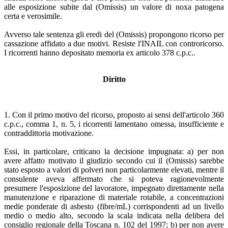
alle esposizione subite dal (Omissis) un valore di noxa patogena
certa e verosimile.
Avverso tale sentenza gli eredi del (Omissis) propongono ricorso per
cassazione affidato a due motivi. Resiste l'INAIL con controricorso.
I ricorrenti hanno depositato memoria ex articolo 378 c.p.c..
Diritto
1. Con il primo motivo del ricorso, proposto ai sensi dell'articolo 360
c.p.c., comma 1, n. 5, i ricorrenti lamentano omessa, insufficiente e
contraddittoria motivazione.
Essi, in particolare, criticano la decisione impugnata: a) per non
avere affatto motivato il giudizio secondo cui il (Omissis) sarebbe
stato esposto a valori di polveri non particolarmente elevati, mentre il
consulente aveva affermato che si poteva ragionevolmente
presumere l'esposizione del lavoratore, impegnato direttamente nella
manutenzione e riparazione di materiale rotabile, a concentrazioni
medie ponderate di asbesto (fibre/mL) corrispondenti ad un livello
medio o medio alto, secondo la scala indicata nella delibera del
consiglio regionale della Toscana n. 102 del 1997; b) per non avere