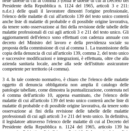
nelle tabelle di cui al comma 3 (ossia le tabelle di cui al Decreto del
Presidente della Repubblica n. 1124 del 1965, articoli 3 e 211:
n.d.e.) delle quali il lavoratore dimostri l'origine professionale,
l'elenco delle malattie di cui all'articolo 139 del testo unico conterrà
anche liste di malattie di probabile e di possibile origine lavorativa,
da tenere sotto osservazione ai fini della revisione delle tabelle delle
malattie professionali di cui agli articoli 3 e 211 del testo unico. Gli
aggiornamenti dell'elenco sono effettuati con cadenza annuale con
decreto del Ministro del lavoro e della previdenza sociale su
proposta della commissione di cui al comma 1. La trasmissione della
copia della denuncia di cui all'articolo 139, comma 2, del testo unico
e successive modificazioni e integrazioni, è effettuata, oltre che alla
azienda sanitaria locale, anche alla sede dell'istituto assicuratore
competente per territorio (4 comma).
3 4. In tale contesto normativo, è chiaro che l'elenco delle malattie
oggetto di denuncia obbligatoria non amplia il catalogo delle
patologie tabellate, come dimostra la puntualizzazione, contenuta nel
4 comma dell'articolo 10, appena esaminato, che l'elenco delle
malattie di cui all'articolo 139 del testo unico conterrà anche liste di
malattie di probabile e di possibile origine lavorativa, da tenere sotto
osservazione ai fini della revisione delle tabelle delle malattie
professionali di cui agli articoli 3 e 211 del testo unico. In definitiva,
il legislatore attraverso l'elenco delle malattie di cui al Decreto del
Presidente della Repubblica n. 1124 del 1965, articolo 139 ha