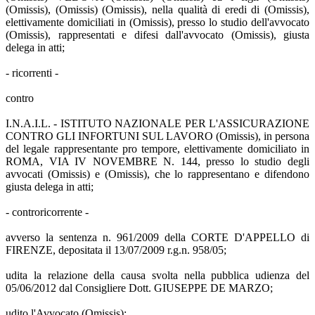
(Omissis), (Omissis) (Omissis), nella qualità di eredi di (Omissis),
elettivamente domiciliati in (Omissis), presso lo studio dell'avvocato
(Omissis), rappresentati e difesi dall'avvocato (Omissis), giusta
delega in atti;
- ricorrenti -
contro
I.N.A.I.L. - ISTITUTO NAZIONALE PER L'ASSICURAZIONE
CONTRO GLI INFORTUNI SUL LAVORO (Omissis), in persona
del legale rappresentante pro tempore, elettivamente domiciliato in
ROMA, VIA IV NOVEMBRE N. 144, presso lo studio degli
avvocati (Omissis) e (Omissis), che lo rappresentano e difendono
giusta delega in atti;
- controricorrente -
avverso la sentenza n. 961/2009 della CORTE D'APPELLO di
FIRENZE, depositata il 13/07/2009 r.g.n. 958/05;
udita la relazione della causa svolta nella pubblica udienza del
05/06/2012 dal Consigliere Dott. GIUSEPPE DE MARZO;
udito l'Avvocato (Omissis);