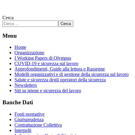
Cerca
Cerca
Menu
Home
Organizzazione
I Working Papers di Olympus
COVID-19 e sicurezza sul lavoro
Approfondimenti, Guide alla lettura e Rassegne
Modelli organizzativi e di gestione della sicurezza sul lavoro
Salute e sicurezza degli operatori della sicurezza
Newsletters
Siti su igiene e sicurezza del lavoro
Banche Dati
Fonti normative
Giurisprudenza
Contrattazione Collettiva
Interpelli