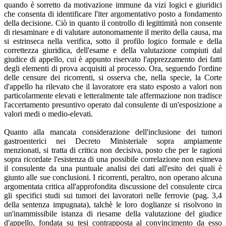
quando è sorretto da motivazione immune da vizi logici e giuridici
che consenta di identificare l'iter argomentativo posto a fondamento
della decisione. Ciò in quanto il controllo di legittimità non consente
di riesaminare e di valutare autonomamente il merito della causa, ma
si estrinseca nella verifica, sotto il profilo logico formale e della
correttezza giuridica, dell'esame e della valutazione compiuti dal
giudice di appello, cui è appunto riservato l'apprezzamento dei fatti
degli elementi di prova acquisiti al processo. Ora, seguendo l'ordine
delle censure dei ricorrenti, si osserva che, nella specie, la Corte
d'appello ha rilevato che il lavoratore era stato esposto a valori non
particolarmente elevati e letteralmente tale affermazione non tradisce
l'accertamento presuntivo operato dal consulente di un'esposizione a
valori medi o medio-elevati.
Quanto alla mancata considerazione dell'inclusione dei tumori
gastroenterici nei Decreto Ministeriale sopra ampiamente
menzionati, si tratta di critica non decisiva, posto che per le ragioni
sopra ricordate l'esistenza di una possibile correlazione non esimeva
il consulente da una puntuale analisi dei dati all'esito dei quali è
giunto alle sue conclusioni. I ricorrenti, peraltro, non operano alcuna
argomentata critica all'approfondita discussione del consulente circa
gli specifici studi sui tumori dei lavoratori nelle ferrovie (pag. 3,4
della sentenza impugnata), talchè le loro doglianze si risolvono in
un'inammissibile istanza di riesame della valutazione del giudice
d'appello, fondata su tesi contrapposta al convincimento da esso