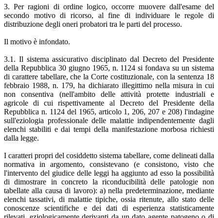
3. Per ragioni di ordine logico, occorre muovere dall'esame del
secondo motivo di ricorso, al fine di individuare le regole di
distribuzione degli oneri probatori tra le parti del processo.
Il motivo è infondato.
3.1. Il sistema assicurativo disciplinato dal Decreto del Presidente
della Repubblica 30 giugno 1965, n. 1124 si fondava su un sistema
di carattere tabellare, che la Corte costituzionale, con la sentenza 18
febbraio 1988, n. 179, ha dichiarato illegittimo nella misura in cui
non consentiva (nell'ambito delle attività protette industriali e
agricole di cui rispettivamente al Decreto del Presidente della
Repubblica n. 1124 del 1965, articolo 1, 206, 207 e 208) l'indagine
sull'eziologia professionale delle malattie indipendentemente dagli
elenchi stabiliti e dai tempi della manifestazione morbosa richiesti
dalla legge.
I caratteri propri del cosiddetto sistema tabellare, come delineati dalla
normativa in argomento, consistevano (e consistono, visto che
l'intervento del giudice delle leggi ha aggiunto ad esso la possibilità
di dimostrare in concreto la riconducibilità delle patologie non
tabellate alla causa di lavoro): a) nella predeterminazione, mediante
elenchi tassativi, di malattie tipiche, ossia ritenute, allo stato delle
conoscenze scientifiche e dei dati di esperienza statisticamente
rilevati, eziologicamente derivanti da un dato agente patogeno o di