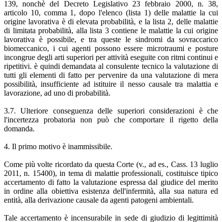
139, nonchè del Decreto Legislativo 23 febbraio 2000, n. 38,
articolo 10, comma 1, dopo l'elenco (lista 1) delle malattie la cui
origine lavorativa è di elevata probabilità, e la lista 2, delle malattie
di limitata probabilità, alla lista 3 contiene le malattie la cui origine
lavorativa è possibile, e tra queste le sindromi da sovraccarico
biomeccanico, i cui agenti possono essere microtraumi e posture
incongrue degli arti superiori per attività eseguite con ritmi continui e
ripetitivi. è quindi demandata al consulente tecnico la valutazione di
tutti gli elementi di fatto per pervenire da una valutazione di mera
possibilità, insufficiente ad istituire il nesso causale tra malattia e
lavorazione, ad uno di probabilità.
3.7. Ulteriore conseguenza delle superiori considerazioni è che
l'incertezza probatoria non può che comportare il rigetto della
domanda.
4. Il primo motivo è inammissibile.
Come più volte ricordato da questa Corte (v., ad es., Cass. 13 luglio
2011, n. 15400), in tema di malattie professionali, costituisce tipico
accertamento di fatto la valutazione espressa dal giudice del merito
in ordine alla obiettiva esistenza dell'infermità, alla sua natura ed
entità, alla derivazione causale da agenti patogeni ambientali.
Tale accertamento è incensurabile in sede di giudizio di legittimità