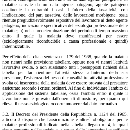
malattie causate da un dato agente patogeno, agente patogeno
costituente in entrambi i casi il fulcro della tassatività, con
l'indicazione, del pari tassativa, delle lavorazioni morbigene, ossia
ritenute pregiudizievolmente espositive del lavoratore al detto agente
patogeno, indicazione specificativa dell'eziologia professionale delle
malattie; b) nella predeterminazione del periodo di tempo massimo
entro il quale la malattia deve manifestarsi per essere
(eziologicamente riconducibile a causa professionale e quindi)
indennizzabile.
Per effetto della citata sentenza n. 179 del 1988, quando la malattia
non rientri nella previsione tabellare, oppure non vi rientri l'attività
lavorativa svolta, o non sussistano tutti i presupposti richiesti dalla
tabella per far rientrare l'attività stessa all'interno della sua
previsione, l'esistenza del nesso di causalità tra attività professionale
svolta ed insorgenza della malattia deve essere provata dal prestatore
assicurato secondo i criteri ordinari. Al fine di individuare l'ambito di
applicazione del sistema tabellare, ossia l'ambito entro il quale il
lavoratore non è gravato dall'onere di dimostrare, per quanto qui
rileva, il nesso eziologico, occorre muovere dal dato normativo.
3.2. Il Decreto del Presidente della Repubblica n. 1124 del 1965,
articolo 3 dispone che l'assicurazione è altresì obbligatoria per le
malattie professionali indicate nella tabella allegato n. 4, le quali
siano contratte nell'esercizio e a causa delle lavorazioni specificate