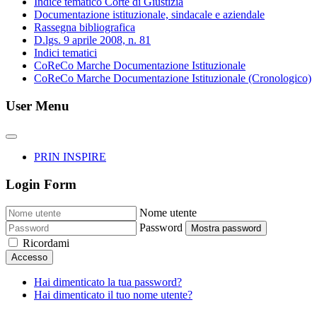
Indice tematico Corte di Giustizia
Documentazione istituzionale, sindacale e aziendale
Rassegna bibliografica
D.lgs. 9 aprile 2008, n. 81
Indici tematici
CoReCo Marche Documentazione Istituzionale
CoReCo Marche Documentazione Istituzionale (Cronologico)
User Menu
PRIN INSPIRE
Login Form
Nome utente
Password
Mostra password
Ricordami
Accesso
Hai dimenticato la tua password?
Hai dimenticato il tuo nome utente?