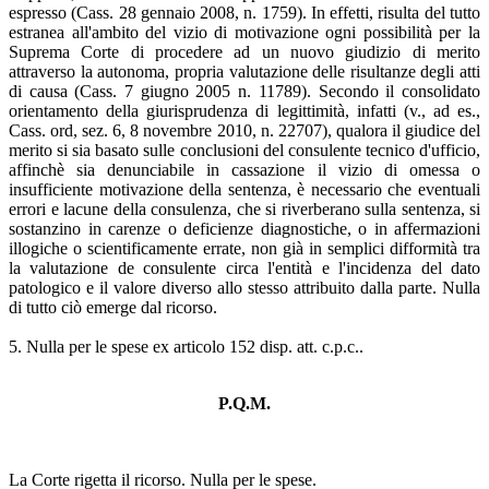
espresso (Cass. 28 gennaio 2008, n. 1759). In effetti, risulta del tutto
estranea all'ambito del vizio di motivazione ogni possibilità per la
Suprema Corte di procedere ad un nuovo giudizio di merito
attraverso la autonoma, propria valutazione delle risultanze degli atti
di causa (Cass. 7 giugno 2005 n. 11789). Secondo il consolidato
orientamento della giurisprudenza di legittimità, infatti (v., ad es.,
Cass. ord, sez. 6, 8 novembre 2010, n. 22707), qualora il giudice del
merito si sia basato sulle conclusioni del consulente tecnico d'ufficio,
affinchè sia denunciabile in cassazione il vizio di omessa o
insufficiente motivazione della sentenza, è necessario che eventuali
errori e lacune della consulenza, che si riverberano sulla sentenza, si
sostanzino in carenze o deficienze diagnostiche, o in affermazioni
illogiche o scientificamente errate, non già in semplici difformità tra
la valutazione de consulente circa l'entità e l'incidenza del dato
patologico e il valore diverso allo stesso attribuito dalla parte. Nulla
di tutto ciò emerge dal ricorso.
5. Nulla per le spese ex articolo 152 disp. att. c.p.c..
P.Q.M.
La Corte rigetta il ricorso. Nulla per le spese.