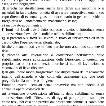
esegua con negligenza;
d) arrechi per disattenzione anche lievi danni alle macchine o ai
materiali in lavorazione; ometta di avvertire tempestivamente il suo
capo diretto di eventuali guasti al macchinario in genere o evidente
irregolarità nell’andamento del macchinario stesso;
e) sia trovato addormentato;
f) fumi nei locali ove è fatto espresso divieto, o introduca senza
autorizzazione bevande alcooliche nello stabilimento;
g) si presenti o si trovi sul lavoro in istato di ubriachezza ed in tal
caso inoltre l’operaio verrà allontanato;
h) alterchi anche con vie di fatto purché non assumino carattere di
risse;
i) proceda alla lavorazione o costruzione nell’interno dello
stabilimento, senza autorizzazione della Direzione, di oggetti per
proprio uso o per conto terzi, allorché si tratti di lavorazione o
costruzioni di lieve rilevanza;
l) in qualunque modo trasgredisca alle disposizioni del regolamento
interno dell’azienda o che commetta qualunque atto che porti
pregiudizio alla morale o all’igiene.
Potranno essere licenziati senza preavviso ma con indennità di
anzianità operai colpevoli di:
m) lavorazione o costruzione all’interno dello stabilimento, senza
autorizzazione della Direzione, di oggetti per proprio uso o per
conto terzi, nei casi non previsti dal precedente comma i), salvo però