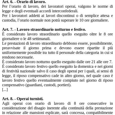
Art. 6. - Orario di lavoro.
Per l’orario di lavoro, dei lavoratori operai, valgono le norme di
legge e degli eventuali accordi interconfederali.
Per i lavoratori addetti ai lavori discontinui o di semplice attesa e
custodia, l’orario normale non potrà superare le 10 ore giornaliere.
Art. 7. - Lavoro straordinario notturno e festivo.
È considerato lavoro straordinario quello eseguito oltre le 8 ore
giornaliere o le 48 settimanali.
Le prestazioni di lavoro straordinario debbono essere, possibilmente,
preavvisate il giorno prima e devono essere ripartite il più
uniformemente possibile tra tutto il personale della categoria in cui si
rendono necessarie.
È considerato lavoro notturno quello eseguito dalle ore 21 alle ore 7.
È considerato lavoro festivo quello eseguito la domenica e nei giorni
di festività nazionale salvo il caso degli operai per i quali, ai sensi di
legge, il riposo compensativo cade in altro giorno, nel quale caso è
lavoro festivo quello eventualmente compiuto nel giorno di riposo
compensativo (guardiani, custodi, portieri).
[...]
Art. 8. - Operai turnisti.
Agli operai con orario di lavoro di 8 ore consecutive in
considerazione del disagio inerente alla continuità della prestazione
in relazione alle mansioni esplicate, sarà concessa, compatibilmente