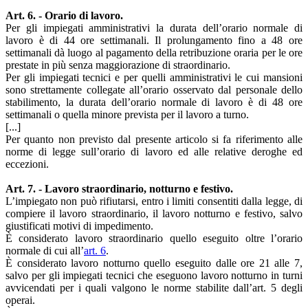
Art. 6. - Orario di lavoro.
Per gli impiegati amministrativi la durata dell’orario normale di
lavoro è di 44 ore settimanali. Il prolungamento fino a 48 ore
settimanali dà luogo al pagamento della retribuzione oraria per le ore
prestate in più senza maggiorazione di straordinario.
Per gli impiegati tecnici e per quelli amministrativi le cui mansioni
sono strettamente collegate all’orario osservato dal personale dello
stabilimento, la durata dell’orario normale di lavoro è di 48 ore
settimanali o quella minore prevista per il lavoro a turno.
[...]
Per quanto non previsto dal presente articolo si fa riferimento alle
norme di legge sull’orario di lavoro ed alle relative deroghe ed
eccezioni.
Art. 7. - Lavoro straordinario, notturno e festivo.
L’impiegato non può rifiutarsi, entro i limiti consentiti dalla legge, di
compiere il lavoro straordinario, il lavoro notturno e festivo, salvo
giustificati motivi di impedimento.
È considerato lavoro straordinario quello eseguito oltre l’orario
normale di cui all’
art. 6
.
È considerato lavoro notturno quello eseguito dalle ore 21 alle 7,
salvo per gli impiegati tecnici che eseguono lavoro notturno in turni
avvicendati per i quali valgono le norme stabilite dall’art. 5 degli
operai.