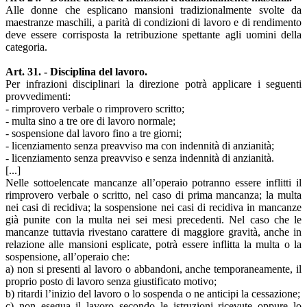
Alle donne che esplicano mansioni tradizionalmente svolte da
maestranze maschili, a parità di condizioni di lavoro e di rendimento
deve essere corrisposta la retribuzione spettante agli uomini della
categoria.
Art. 31. - Disciplina del lavoro.
Per infrazioni disciplinari la direzione potrà applicare i seguenti
provvedimenti:
- rimprovero verbale o rimprovero scritto;
- multa sino a tre ore di lavoro normale;
- sospensione dal lavoro fino a tre giorni;
- licenziamento senza preavviso ma con indennità di anzianità;
- licenziamento senza preavviso e senza indennità di anzianità.
[...]
Nelle sottoelencate mancanze all’operaio potranno essere inflitti il
rimprovero verbale o scritto, nel caso di prima mancanza; la multa
nei casi di recidiva; la sospensione nei casi di recidiva in mancanze
già punite con la multa nei sei mesi precedenti. Nel caso che le
mancanze tuttavia rivestano carattere di maggiore gravità, anche in
relazione alle mansioni esplicate, potrà essere inflitta la multa o la
sospensione, all’operaio che:
а) non si presenti al lavoro o abbandoni, anche temporaneamente, il
proprio posto di lavoro senza giustificato motivo;
b) ritardi l’inizio del lavoro o lo sospenda o ne anticipi la cessazione;
c) non esegua il lavoro secondo le istruzioni ricevute oppure lo