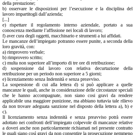
della prestazione;
b) osservare le disposizioni per l’esecuzione e la disciplina del
lavoro impartitogli dall’azienda;
[...]
e) rispettare il regolamento interno aziendale, portato a sua
conoscenza mediante l’affissione nei locali di lavoro;
f) aver cura degli oggetti, macchinario e strumenti a lui affidati.
Le mancanze dell’impiegato potranno essere punite, a seconda della
loro gravità, con:
а) rimprovero verbale;
b) rimprovero scritto;
c) multa non superiore all’importo di tre ore di retribuzione;
d) sospensione dal lavoro con relativa decurtazione della
retribuzione per un periodo non superiore a 5 giorni;
e) licenziamento senza Indennità e senza preavviso.
La sospensione di cui alla lettera d) si può applicare a quelle
mancanze le quali, anche in considerazione delle circostanze speciali
che le hanno accompagnate, non siano cosi gravi da rendere
applicabile una maggiore punizione, ma abbiano tuttavia tale rilievo
da non trovare adeguata sanzione nel disposto della lettera a), b) e
c).
Il licenziamento senza indennità e senza preavviso potrà essere
adottato nei confronti dell’impiegato colpevole di mancanze relative
a doveri anche non particolarmente richiamati nel presente contratto
le quali siano così gravi da non consentire la prosecuzione nemmeno