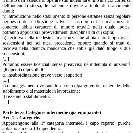
il diritto dell’azienda di operare sull’indennità e fino alla concorrenza
dell’indennità stessa, le trattenute dovute a titolo di risarcimento
danni;
n) introduzione nello stabilimento di persone estranee senza regolare
permesso della Direzione salvo il caso in cui la mancanza in
concreto abbia carattere di minore gravità nella quale ipotesi
potranno applicarsi i provvedimenti disciplinari di cui sopra;
o) recidiva nella medesima mancanza che abbia dato luogo già a
sospensioni nei sei mesi precedenti, oppure quando si tratti di
recidiva nella identica mancanza che abbia già dato luogo a due
sospensioni;
[...]
Potranno essere licenziati senza preavviso né indennità di anzianità
gli operai colpevoli di:
q) insubordinazione grave verso i superiori;
[...]
s) danneggiamento volontario e con colpa grave del materiale dello
stabilimento o al materiale in lavorazione;
t) risse nello stabilimento;
[...]
Parte terza Categorie intermedie (già equiparate)
Art. 1. - Categorie.
Appartengono alla 1ª categoria intermedi i capo reparto, purché
abbiano almeno 10 dipendenti.