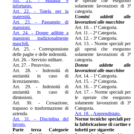
Art. 21. - Malattia e
le operaie che eseguono
infortunio.
solamente lavorazioni di 3ª
Art. 22. - Tutela per la
categoria.
maternità.
Uomini addetti alle
Art. 23. - Passaggio di
lavorazioni alle macchine
mansioni.
Art. 10. - 1ª Categoria.
Art. 24. - Donne adibite a
Art. 11. - 2ª Categoria.
mansioni tradizionalmente
Art. 12. - 3ª Categoria.
maschili.
Art. 13. - Norme speciali per
Art. 25. - Corresponsione
gli operai che eseguono
delle paghe e delle indennità.
solamente lavorazioni di 3ª
Art. 26. - Servizio militare.
categoria.
Art. 27. - Preavviso.
Donne addette alle
Art. 28. - Indennità di
lavorazioni alle macchine
anzianità in caso di
Art. 14. - 1ª Categoria.
licenziamento.
Art. 15. - 2ª Categoria.
Art. 29. - Indennità di
Art. 16. - 3ª Categoria.
anzianità in caso di
Art. 17. - Norme speciali per
dimissioni.
le operaie che eseguono
Art. 30. - Cessazione,
solamente lavorazioni di 3ª
trapasso o trasformazione di
Categoria.
azienda.
Art. 18. - Apprendistato.
Art. 31. - Disciplina del
Norme tecniche speciali per
lavoro.
la fabbricazione di cartine e
Parte terza Categorie
tubetti per sigarette