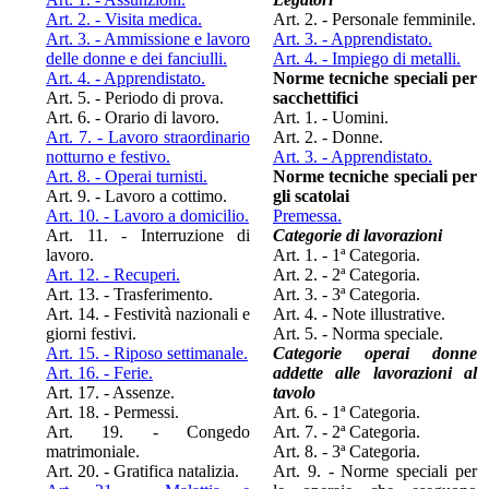
Art. 2. - Visita medica.
Art. 2. - Personale femminile.
Art. 3. - Ammissione e lavoro
Art. 3. - Apprendistato.
delle donne e dei fanciulli.
Art. 4. - Impiego di metalli.
Art. 4. - Apprendistato.
Norme tecniche speciali per
Art. 5. - Periodo di prova.
sacchettifici
Art. 6. - Orario di lavoro.
Art. 1. - Uomini.
Art. 7. - Lavoro straordinario
Art. 2. - Donne.
notturno e festivo.
Art. 3. - Apprendistato.
Art. 8. - Operai turnisti.
Norme tecniche speciali per
Art. 9. - Lavoro a cottimo.
gli scatolai
Art. 10. - Lavoro a domicilio.
Premessa.
Art. 11. - Interruzione di
Categorie di lavorazioni
lavoro.
Art. 1. - 1ª Categoria.
Art. 12. - Recuperi.
Art. 2. - 2ª Categoria.
Art. 13. - Trasferimento.
Art. 3. - 3ª Categoria.
Art. 14. - Festività nazionali e
Art. 4. - Note illustrative.
giorni festivi.
Art. 5. - Norma speciale.
Art. 15. - Riposo settimanale.
Categorie operai donne
Art. 16. - Ferie.
addette alle lavorazioni al
Art. 17. - Assenze.
tavolo
Art. 18. - Permessi.
Art. 6. - 1ª Categoria.
Art. 19. - Congedo
Art. 7. - 2ª Categoria.
matrimoniale.
Art. 8. - 3ª Categoria.
Art. 20. - Gratifica natalizia.
Art. 9. - Norme speciali per