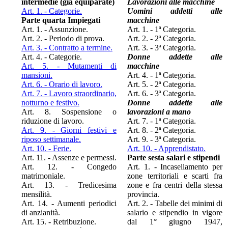
intermedie (già equiparate)
Lavorazioni alle macchine
Art. 1. - Categorie.
Uomini addetti alle
Parte quarta Impiegati
macchine
Art. 1. - Assunzione.
Art. 1. - 1ª Categoria.
Art. 2. - Periodo di prova.
Art. 2. - 2ª Categoria.
Art. 3. - Contratto a termine.
Art. 3. - 3ª Categoria.
Art. 4. - Categorie.
Donne addette alle
Art. 5. - Mutamenti di
macchine
mansioni.
Art. 4. - 1ª Categoria.
Art. 6. - Orario di lavoro.
Art. 5. - 2ª Categoria.
Art. 7. - Lavoro straordinario,
Art. 6. - 3ª Categoria.
notturno e festivo.
Donne addette alle
Art. 8. Sospensione o
lavorazioni a mano
riduzione di lavoro.
Art. 7. - 1ª Categoria.
Art. 9. - Giorni festivi e
Art. 8. - 2ª Categoria.
riposo settimanale.
Art. 9. - 3ª Categoria.
Art. 10. - Ferie.
Art. 10. - Apprendistato.
Art. 11. - Assenze e permessi.
Parte sesta salari e stipendi
Art. 12. - Congedo
Art. 1. - Incasellamento per
matrimoniale.
zone territoriali e scarti fra
Art. 13. - Tredicesima
zone e fra centri della stessa
mensilità.
provincia.
Art. 14. - Aumenti periodici
Art. 2. - Tabelle dei minimi di
di anzianità.
salario e stipendio in vigore
Art. 15. - Retribuzione.
dal 1° giugno 1947,