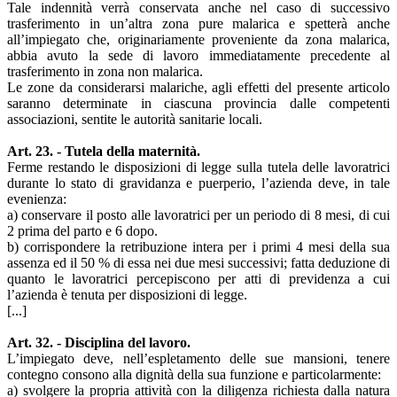
Tale indennità verrà conservata anche nel caso di successivo
trasferimento in un’altra zona pure malarica e spetterà anche
all’impiegato che, originariamente proveniente da zona malarica,
abbia avuto la sede di lavoro immediatamente precedente al
trasferimento in zona non malarica.
Le zone da considerarsi malariche, agli effetti del presente articolo
saranno determinate in ciascuna provincia dalle competenti
associazioni, sentite le autorità sanitarie locali.
Art. 23. - Tutela della maternità.
Ferme restando le disposizioni di legge sulla tutela delle lavoratrici
durante lo stato di gravidanza e puerperio, l’azienda deve, in tale
evenienza:
а) conservare il posto alle lavoratrici per un periodo di 8 mesi, di cui
2 prima del parto e 6 dopo.
b) corrispondere la retribuzione intera per i primi 4 mesi della sua
assenza ed il 50 % di essa nei due mesi successivi; fatta deduzione di
quanto le lavoratrici percepiscono per atti di previdenza a cui
l’azienda è tenuta per disposizioni di legge.
[...]
Art. 32. - Disciplina del lavoro.
L’impiegato deve, nell’espletamento delle sue mansioni, tenere
contegno consono alla dignità della sua funzione e particolarmente:
а) svolgere la propria attività con la diligenza richiesta dalla natura