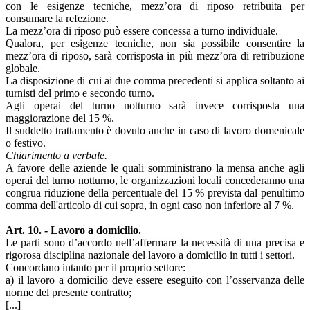
con le esigenze tecniche, mezz’ora di riposo retribuita per
consumare la refezione.
La mezz’ora di riposo può essere concessa a turno individuale.
Qualora, per esigenze tecniche, non sia possibile consentire la
mezz’ora di riposo, sarà corrisposta in più mezz’ora di retribuzione
globale.
La disposizione di cui ai due comma precedenti si applica soltanto ai
turnisti del primo e secondo turno.
Agli operai del turno notturno sarà invece corrisposta una
maggiorazione del 15 %.
Il suddetto trattamento è dovuto anche in caso di lavoro domenicale
o festivo.
Chiarimento a verbale.
A favore delle aziende le quali somministrano la mensa anche agli
operai del turno notturno, le organizzazioni locali concederanno una
congrua riduzione della percentuale del 15 % prevista dal penultimo
comma dell'articolo di cui sopra, in ogni caso non inferiore al 7 %.
Art. 10. - Lavoro a domicilio.
Le parti sono d’accordo nell’affermare la necessità di una precisa e
rigorosa disciplina nazionale del lavoro a domicilio in tutti i settori.
Concordano intanto per il proprio settore:
а) il lavoro a domicilio deve essere eseguito con l’osservanza delle
norme del presente contratto;
[...]