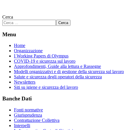
Cerca
Cerca
Menu
Home
Organizzazione
I Working Papers di Olympus
COVID-19 e sicurezza sul lavoro
Approfondimenti, Guide alla lettura e Rassegne
Modelli organizzativi e di gestione della sicurezza sul lavoro
Salute e sicurezza degli operatori della sicurezza
Newsletters
Siti su igiene e sicurezza del lavoro
Banche Dati
Fonti normative
Giurisprudenza
Contrattazione Collettiva
Interpelli