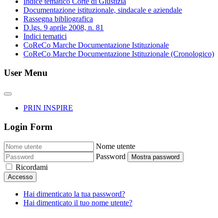
Indice tematico Corte di Giustizia
Documentazione istituzionale, sindacale e aziendale
Rassegna bibliografica
D.lgs. 9 aprile 2008, n. 81
Indici tematici
CoReCo Marche Documentazione Istituzionale
CoReCo Marche Documentazione Istituzionale (Cronologico)
User Menu
PRIN INSPIRE
Login Form
Nome utente
Password
Mostra password
Ricordami
Accesso
Hai dimenticato la tua password?
Hai dimenticato il tuo nome utente?