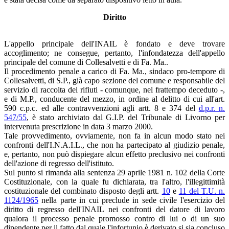
Diritto
L'appello principale dell'INAIL è fondato e deve trovare
accoglimento; ne consegue, pertanto, l'infondatezza dell'appello
principale del comune di Collesalvetti e di Fa. Ma..
Il procedimento penale a carico di Fa. Ma., sindaco pro-tempore di
Collesalvetti, di S.P., già capo sezione del comune e responsabile del
servizio di raccolta dei rifiuti - comunque, nel frattempo deceduto -,
e di M.P., conducente del mezzo, in ordine al delitto di cui all'art.
590 c.p.c. ed alle contravvenzioni agli artt. 8 e 374 del
d.p.r. n.
547/55
, è stato archiviato dal G.I.P. del Tribunale di Livorno per
intervenuta prescrizione in data 3 marzo 2000.
Tale provvedimento, ovviamente, non fa in alcun modo stato nei
confronti dell'I.N.A.I.L., che non ha partecipato al giudizio penale,
e, pertanto, non può dispiegare alcun effetto preclusivo nei confronti
dell'azione di regresso dell'istituto.
Sul punto si rimanda alla sentenza 29 aprile 1981 n. 102 della Corte
Costituzionale, con la quale fu dichiarata, tra l'altro, l'illegittimità
costituzionale del combinato disposto degli artt.
10
e
11 del T.U. n.
1124/1965
nella parte in cui preclude in sede civile l'esercizio del
diritto di regresso dell'INAIL nei confronti del datore di lavoro
qualora il processo penale promosso contro di lui o di un suo
dipendente per il fatto dal quale l'infortunio è derivato si sia concluso