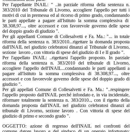
Per l'appellante INAIL: " ..in parziale riforma della sentenza n.
383/2010 del Tribunale di Livorno, accogliere l'appello per tutti i
motivi di cui in premessa ed al ricorso di primo grado, condannando
le parti appellate a pagare all'Istituto la somma complessiva di
38.308,97..., oltre accessori e con favorevole governo delle spese
del doppio grado di giudizio ".
Per gli appellanti Comune di Collesalvetti e Fa. Ma.: "... in totale
riforma della sentenza n. 383/2010...rigettare la domanda proposta
dall'INAIL nel giudizio celebratosi dinanzi al Tribunale di Livorno,
sezione lavoro , con vittoria di spese del giudizio di I e II grado ".
Per l'appellato INAIL: ..rigettarsi l'appello proposto. In parziale
riforma della sentenza n. 383/2010 del tribunale di Livorno,
accogliere l'appello dell'INAIL...condannando le parti appellanti a
pagare all'Istituto la somma complessiva di 38.308,97..., oltre
accessori e con favorevole governo delle spese del doppio grado di
giudizio ".
Per gli appellati Comune di Collesalvetti e Fa. Ma.: "..respingere
l'appello proposto dall'INAIL perché infondato e, in via incidentale,
riformare totalmente la sentenza n. 383/2010.., con il rigetto della
domanda proposta dall'INAIL nel giudizio celebratosi dinanzi al
tribunale di Livorno, sezione lavoro . Con vittoria di spese del
giudizio di primo e secondo grado ".
OGGETTO: azione di regresso dell'INAIL nei confronti del
comune datore lavoro e del sindaco di un operaio infortunato;