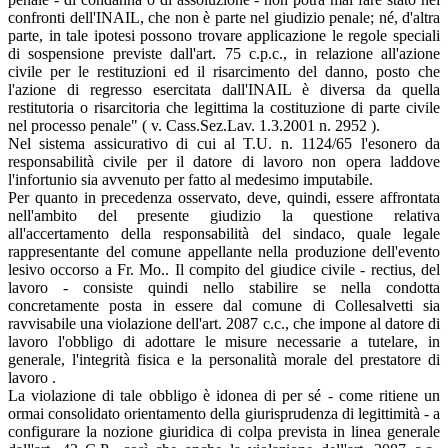
confronti dell'INAIL, che non è parte nel giudizio penale; né, d'altra
parte, in tale ipotesi possono trovare applicazione le regole speciali
di sospensione previste dall'art. 75 c.p.c., in relazione all'azione
civile per le restituzioni ed il risarcimento del danno, posto che
l'azione di regresso esercitata dall'INAIL è diversa da quella
restitutoria o risarcitoria che legittima la costituzione di parte civile
nel processo penale" ( v. Cass.Sez.Lav. 1.3.2001 n. 2952 ).
Nel sistema assicurativo di cui al T.U. n. 1124/65 l'esonero da
responsabilità civile per il datore di lavoro non opera laddove
l'infortunio sia avvenuto per fatto al medesimo imputabile.
Per quanto in precedenza osservato, deve, quindi, essere affrontata
nell'ambito del presente giudizio la questione relativa
all'accertamento della responsabilità del sindaco, quale legale
rappresentante del comune appellante nella produzione dell'evento
lesivo occorso a Fr. Mo.. Il compito del giudice civile - rectius, del
lavoro - consiste quindi nello stabilire se nella condotta
concretamente posta in essere dal comune di Collesalvetti sia
ravvisabile una violazione dell'art. 2087 c.c., che impone al datore di
lavoro l'obbligo di adottare le misure necessarie a tutelare, in
generale, l'integrità fisica e la personalità morale del prestatore di
lavoro .
La violazione di tale obbligo è idonea di per sé - come ritiene un
ormai consolidato orientamento della giurisprudenza di legittimità - a
configurare la nozione giuridica di colpa prevista in linea generale