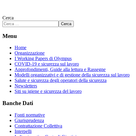
Cerca
Cerca
Menu
Home
Organizzazione
I Working Papers di Olympus
COVID-19 e sicurezza sul lavoro
Approfondimenti, Guide alla lettura e Rassegne
Modelli organizzativi e di gestione della sicurezza sul lavoro
Salute e sicurezza degli operatori della sicurezza
Newsletters
Siti su igiene e sicurezza del lavoro
Banche Dati
Fonti normative
Giurisprudenza
Contrattazione Collettiva
Interpelli