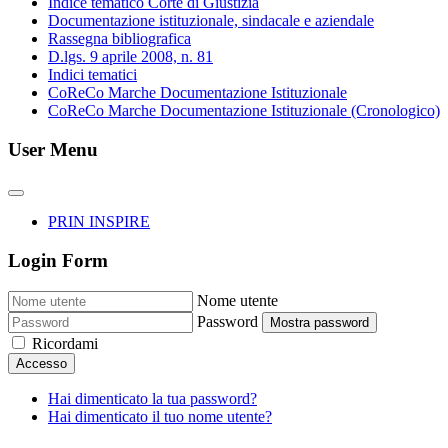
Indice tematico Corte di Giustizia
Documentazione istituzionale, sindacale e aziendale
Rassegna bibliografica
D.lgs. 9 aprile 2008, n. 81
Indici tematici
CoReCo Marche Documentazione Istituzionale
CoReCo Marche Documentazione Istituzionale (Cronologico)
User Menu
PRIN INSPIRE
Login Form
Nome utente
Password
Mostra password
Ricordami
Accesso
Hai dimenticato la tua password?
Hai dimenticato il tuo nome utente?