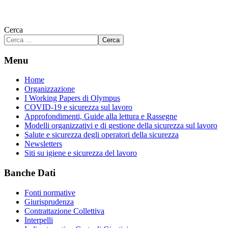
Cerca
Cerca
Menu
Home
Organizzazione
I Working Papers di Olympus
COVID-19 e sicurezza sul lavoro
Approfondimenti, Guide alla lettura e Rassegne
Modelli organizzativi e di gestione della sicurezza sul lavoro
Salute e sicurezza degli operatori della sicurezza
Newsletters
Siti su igiene e sicurezza del lavoro
Banche Dati
Fonti normative
Giurisprudenza
Contrattazione Collettiva
Interpelli