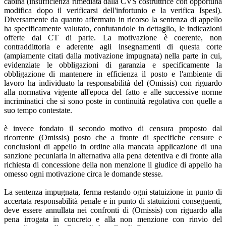
cabina (insufficienza rimediata dalla CVS costruttrice con opportuna
modifica dopo il verificarsi dell'infortunio e la verifica Ispesl).
Diversamente da quanto affermato in ricorso la sentenza di appello
ha specificamente valutato, confutandole in dettaglio, le indicazioni
offerte dal CT di parte. La motivazione è coerente, non
contraddittoria e aderente agli insegnamenti di questa corte
(ampiamente citati dalla motivazione impugnata) nella parte in cui,
evidenziate le obbligazioni di garanzia e specificamente la
obbligazione di mantenere in efficienza il posto e l'ambiente di
lavoro ha individuato la responsabilità del (Omissis) con riguardo
alla normativa vigente all'epoca del fatto e alle successive norme
incriminatici che si sono poste in continuità regolativa con quelle a
suo tempo contestate.
è invece fondato il secondo motivo di censura proposto dal
ricorrente (Omissis) posto che a fronte di specifiche censure e
conclusioni di appello in ordine alla mancata applicazione di una
sanzione pecuniaria in alternativa alla pena detentiva e di fronte alla
richiesta di concessione della non menzione il giudice di appello ha
omesso ogni motivazione circa le domande stesse.
La sentenza impugnata, ferma restando ogni statuizione in punto di
accertata responsabilità penale e in punto di statuizioni conseguenti,
deve essere annullata nei confronti di (Omissis) con riguardo alla
pena irrogata in concreto e alla non menzione con rinvio del