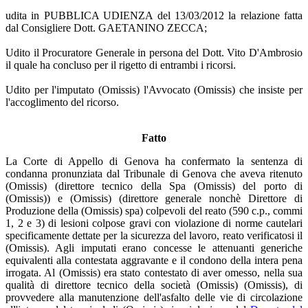
udita in PUBBLICA UDIENZA del 13/03/2012 la relazione fatta
dal Consigliere Dott. GAETANINO ZECCA;
Udito il Procuratore Generale in persona del Dott. Vito D'Ambrosio
il quale ha concluso per il rigetto di entrambi i ricorsi.
Udito per l'imputato (Omissis) l'Avvocato (Omissis) che insiste per
l'accoglimento del ricorso.
Fatto
La Corte di Appello di Genova ha confermato la sentenza di
condanna pronunziata dal Tribunale di Genova che aveva ritenuto
(Omissis) (direttore tecnico della Spa (Omissis) del porto di
(Omissis)) e (Omissis) (direttore generale nonchè Direttore di
Produzione della (Omissis) spa) colpevoli del reato (590 c.p., commi
1, 2 e 3) di lesioni colpose gravi con violazione di norme cautelari
specificamente dettate per la sicurezza del lavoro, reato verificatosi il
(Omissis). Agli imputati erano concesse le attenuanti generiche
equivalenti alla contestata aggravante e il condono della intera pena
irrogata. Al (Omissis) era stato contestato di aver omesso, nella sua
qualità di direttore tecnico della società (Omissis) (Omissis), di
provvedere alla manutenzione dell'asfalto delle vie di circolazione