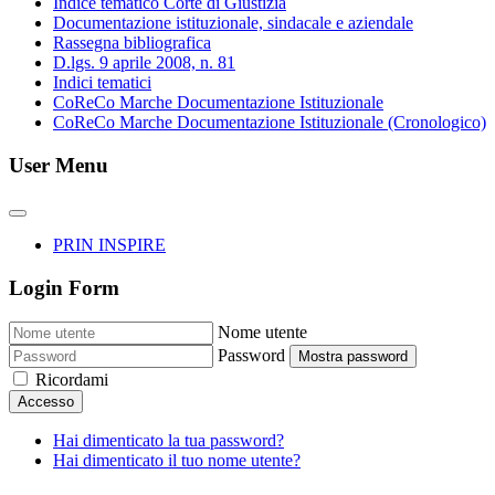
Indice tematico Corte di Giustizia
Documentazione istituzionale, sindacale e aziendale
Rassegna bibliografica
D.lgs. 9 aprile 2008, n. 81
Indici tematici
CoReCo Marche Documentazione Istituzionale
CoReCo Marche Documentazione Istituzionale (Cronologico)
User Menu
PRIN INSPIRE
Login Form
Nome utente
Password
Mostra password
Ricordami
Accesso
Hai dimenticato la tua password?
Hai dimenticato il tuo nome utente?