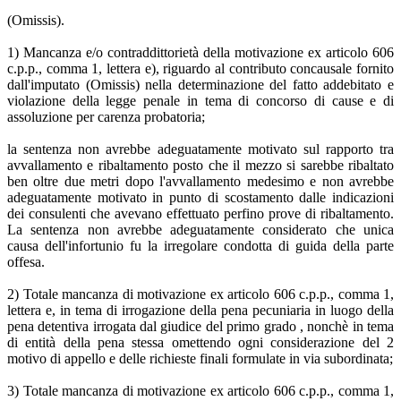
(Omissis).
1) Mancanza e/o contraddittorietà della motivazione ex articolo 606
c.p.p., comma 1, lettera e), riguardo al contributo concausale fornito
dall'imputato (Omissis) nella determinazione del fatto addebitato e
violazione della legge penale in tema di concorso di cause e di
assoluzione per carenza probatoria;
la sentenza non avrebbe adeguatamente motivato sul rapporto tra
avvallamento e ribaltamento posto che il mezzo si sarebbe ribaltato
ben oltre due metri dopo l'avvallamento medesimo e non avrebbe
adeguatamente motivato in punto di scostamento dalle indicazioni
dei consulenti che avevano effettuato perfino prove di ribaltamento.
La sentenza non avrebbe adeguatamente considerato che unica
causa dell'infortunio fu la irregolare condotta di guida della parte
offesa.
2) Totale mancanza di motivazione ex articolo 606 c.p.p., comma 1,
lettera e, in tema di irrogazione della pena pecuniaria in luogo della
pena detentiva irrogata dal giudice del primo grado , nonchè in tema
di entità della pena stessa omettendo ogni considerazione del 2
motivo di appello e delle richieste finali formulate in via subordinata;
3) Totale mancanza di motivazione ex articolo 606 c.p.p., comma 1,