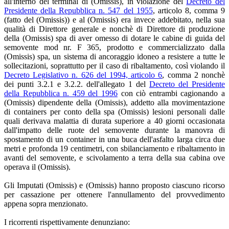
all'interno del terminal di (Omissis), in violazione del
Decreto del
Presidente della Repubblica n. 547 del 1955
, articolo 8, comma 9
(fatto del (Omissis)) e al (Omissis) era invece addebitato, nella sua
qualità di Direttore generale e nonchè di Direttore di produzione
della (Omissis) spa di aver omesso di dotare le cabine di guida del
semovente mod nr. F 365, prodotto e commercializzato dalla
(Omissis) spa, un sistema di ancoraggio idoneo a resistere a tutte le
sollecitazioni, soprattutto per il caso di ribaltamento, così violando il
Decreto Legislativo n. 626 del 1994, articolo 6
, comma 2 nonchè
dei punti 3.2.1 e 3.2.2. dell'allegato 1 del
Decreto del Presidente
della Repubblica n. 459 del 1996
con ciò entrambi cagionando a
(Omissis) dipendente della (Omissis), addetto alla movimentazione
di containers per conto della spa (Omissis) lesioni personali dalle
quali derivava malattia di durata superiore a 40 giorni occasionata
dall'impatto delle ruote del semovente durante la manovra di
spostamento di un container in una buca dell'asfalto larga circa due
metri e profonda 19 centimetri, con sbilanciamento e ribaltamento in
avanti del semovente, e scivolamento a terra della sua cabina ove
operava il (Omissis).
Gli Imputati (Omissis) e (Omissis) hanno proposto ciascuno ricorso
per cassazione per ottenere l'annullamento del provvedimento
appena sopra menzionato.
I ricorrenti rispettivamente denunziano: