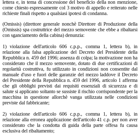
lettera e, in tema di concessione del beneficio della non menzione,
come chiesto espressamente col 3 motivo di appello e reiterato nelle
richieste finali rispetto a qualsiasi ipotesi di condanna.
(Omissis) (direttore generale nonchè Direttore di Produzione della
(Omissis) spa costruttrice del mezzo semovente che ebbe a ribaltarsi
con sganciamento della cabina) denunzia:
1) violazione dell'articolo 606 c.p.p., comma 1, lettera b), in
relazione alla falsa applicazione del Decreto del Presidente della
Repubblica n. 459 del 1996; assenza di colpa; la motivazione non ha
considerato che il mezzo semovente, dotato di due certificazioni di
regolarità costruttiva, fu utilizzato in condizioni non consentite dal
manuale d'uso e fuori delle garanzie del mezzo laddove il Decreto
del Presidente della Repubblica n. 459 del 1996, articolo 1 afferma
che gli obblighi previsti dai requisiti essenziali di sicurezza e di
salute si applicano soltanto se sussiste il rischio corrispondente per la
macchina in questione allorchè vanga utilizzata nelle condizioni
previste dal fabbricante;
2) violazione dell'articolo 606 c.p.p., comma 1, lettera b), in
relazione alla erronea applicazione dell'articolo 41 c.p. per non aver
considerato che la condotta di guida della parte offesa fu causa
esclusiva del ribaltamento;