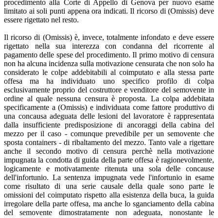
procedimento alla Corte di Appello di Genova per nuovo esame
limitato ai soli punti appena ora indicati. Il ricorso di (Omissis) deve
essere rigettato nel resto.
Il ricorso di (Omissis) è, invece, totalmente infondato e deve essere
rigettato nella sua interezza con condanna del ricorrente al
pagamento delle spese del procedimento. Il primo motivo di censura
non ha alcuna incidenza sulla motivazione censurata che non solo ha
considerato le colpe addebitabili al coimputato e alla stessa parte
offesa ma ha individuato uno specifico profilo di colpa
esclusivamente proprio del costruttore e venditore del semovente in
ordine al quale nessuna censura è proposta. La colpa addebitata
specificamente a (Omissis) e individuata come fattore produttivo di
una concausa adeguata delle lesioni del lavoratore è rappresentata
dalla insufficiente predisposizione di ancoraggi della cabina del
mezzo per il caso - comunque prevedibile per un semovente che
sposta containers - di ribaltamento del mezzo. Tanto vale a rigettare
anche il secondo motivo di censura perchè nella motivazione
impugnata la condotta di guida della parte offesa è ragionevolmente,
logicamente e motivatamente ritenuta una sola delle concause
dell'infortunio. La sentenza impugnata vede l'infortunio in esame
come risultato di una serie causale della quale sono parte le
omissioni del coimputato rispetto alla esistenza della buca, la guida
irregolare della parte offesa, ma anche lo sganciamento della cabina
del semovente dimostratamente non adeguata, nonostante le