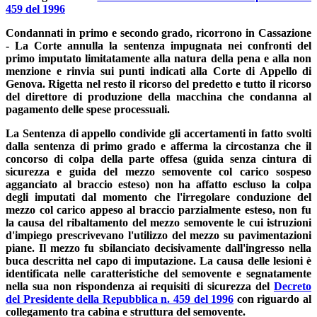
459 del 1996
Condannati in primo e secondo grado, ricorrono in Cassazione
- La Corte annulla la sentenza impugnata nei confronti del
primo imputato limitatamente alla natura della pena e alla non
menzione e rinvia sui punti indicati alla Corte di Appello di
Genova. Rigetta nel resto il ricorso del predetto e tutto il ricorso
del direttore di produzione della macchina che condanna al
pagamento delle spese processuali.
La Sentenza di appello condivide gli accertamenti in fatto svolti
dalla sentenza di primo grado e afferma la circostanza che il
concorso di colpa della parte offesa (guida senza cintura di
sicurezza e guida del mezzo semovente col carico sospeso
agganciato al braccio esteso) non ha affatto escluso la colpa
degli imputati dal momento che l'irregolare conduzione del
mezzo col carico appeso al braccio parzialmente esteso, non fu
la causa del ribaltamento del mezzo semovente le cui istruzioni
d'impiego prescrivevano l'utilizzo del mezzo su pavimentazioni
piane. Il mezzo fu sbilanciato decisivamente dall'ingresso nella
buca descritta nel capo di imputazione. La causa delle lesioni è
identificata nelle caratteristiche del semovente e segnatamente
nella sua non rispondenza ai requisiti di sicurezza del
Decreto
del Presidente della Repubblica n. 459 del 1996
con riguardo al
collegamento tra cabina e struttura del semovente.