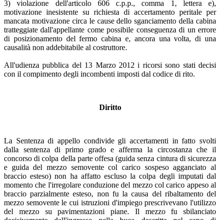
3) violazione dell'articolo 606 c.p.p., comma 1, lettera e),
motivazione inesistente su richiesta di accertamento peritale per
mancata motivazione circa le cause dello sganciamento della cabina
tratteggiate dall'appellante come possibile conseguenza di un errore
di posizionamento del fermo cabina e, ancora una volta, di una
causalità non addebitabile al costruttore.
All'udienza pubblica del 13 Marzo 2012 i ricorsi sono stati decisi
con il compimento degli incombenti imposti dal codice di rito.
Diritto
La Sentenza di appello condivide gli accertamenti in fatto svolti
dalla sentenza di primo grado e afferma la circostanza che il
concorso di colpa della parte offesa (guida senza cintura di sicurezza
e guida del mezzo semovente col carico sospeso agganciato al
braccio esteso) non ha affatto escluso la colpa degli imputati dal
momento che l'irregolare conduzione del mezzo col carico appeso al
braccio parzialmente esteso, non fu la causa del ribaltamento del
mezzo semovente le cui istruzioni d'impiego prescrivevano l'utilizzo
del mezzo su pavimentazioni piane. Il mezzo fu sbilanciato