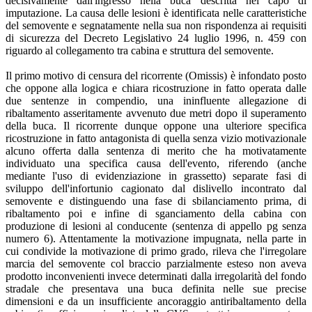
decisivamente dall'ingresso nella buca descritta nel capo di
imputazione. La causa delle lesioni è identificata nelle caratteristiche
del semovente e segnatamente nella sua non rispondenza ai requisiti
di sicurezza del Decreto Legislativo 24 luglio 1996, n. 459 con
riguardo al collegamento tra cabina e struttura del semovente.
Il primo motivo di censura del ricorrente (Omissis) è infondato posto
che oppone alla logica e chiara ricostruzione in fatto operata dalle
due sentenze in compendio, una ininfluente allegazione di
ribaltamento asseritamente avvenuto due metri dopo il superamento
della buca. Il ricorrente dunque oppone una ulteriore specifica
ricostruzione in fatto antagonista di quella senza vizio motivazionale
alcuno offerta dalla sentenza di merito che ha motivatamente
individuato una specifica causa dell'evento, riferendo (anche
mediante l'uso di evidenziazione in grassetto) separate fasi di
sviluppo dell'infortunio cagionato dal dislivello incontrato dal
semovente e distinguendo una fase di sbilanciamento prima, di
ribaltamento poi e infine di sganciamento della cabina con
produzione di lesioni al conducente (sentenza di appello pg senza
numero 6). Attentamente la motivazione impugnata, nella parte in
cui condivide la motivazione di primo grado, rileva che l'irregolare
marcia del semovente col braccio parzialmente esteso non aveva
prodotto inconvenienti invece determinati dalla irregolarità del fondo
stradale che presentava una buca definita nelle sue precise
dimensioni e da un insufficiente ancoraggio antiribaltamento della