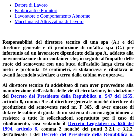
Datore di Lavoro
Fabbricanti e Fornitori
Lavoratore e Comportamento Abnorme
Macchina ed Attrezzatura di Lavoro
Responsabilità del direttore tecnico di una spa (A.) e del
direttore generale e di produzione di un'altra spa (C.) per
infortunio ad un lavoratore dipendente della spa A. addetto alla
movimentazione di un container che, in seguito all'impatto delle
ruote del semovente con una buca dell'asfalto larga circa due
metri e profonda 19 centimetri, si sbilanciava e ribaltava in
avanti facendolo scivolare a terra dalla cabina ove operava.
Al direttore tecnico fu addebitato di non aver provveduto alla
manutenzione dell'asfalto delle vie di circolazione, in violazione
del
Decreto del Presidente della Repubblica n. 547 del 1955
,
articolo 8, comma 9 e al direttore generale nonchè direttore di
produzione
del semovente mod nr. F 365, di
aver omesso di
dotare le cabine di guida di un sistema di ancoraggio idoneo a
resistere a tutte le sollecitazioni, soprattutto per il caso di
ribaltamento, così violando il
Decreto Legislativo n. 626 del
1994, articolo 6
, comma 2 nonchè dei punti 3.2.1 e 3.2.2.
dell'allegato 1 del
Decreto del Presidente della Repubblica n.