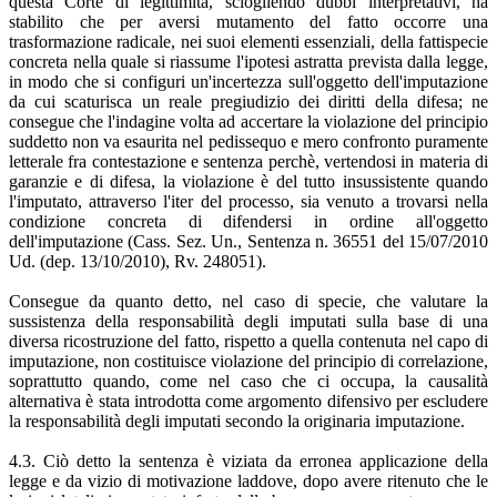
questa Corte di legittimità, sciogliendo dubbi interpretativi, ha
stabilito che per aversi mutamento del fatto occorre una
trasformazione radicale, nei suoi elementi essenziali, della fattispecie
concreta nella quale si riassume l'ipotesi astratta prevista dalla legge,
in modo che si configuri un'incertezza sull'oggetto dell'imputazione
da cui scaturisca un reale pregiudizio dei diritti della difesa; ne
consegue che l'indagine volta ad accertare la violazione del principio
suddetto non va esaurita nel pedissequo e mero confronto puramente
letterale fra contestazione e sentenza perchè, vertendosi in materia di
garanzie e di difesa, la violazione è del tutto insussistente quando
l'imputato, attraverso l'iter del processo, sia venuto a trovarsi nella
condizione concreta di difendersi in ordine all'oggetto
dell'imputazione (Cass. Sez. Un., Sentenza n. 36551 del 15/07/2010
Ud. (dep. 13/10/2010), Rv. 248051).
Consegue da quanto detto, nel caso di specie, che valutare la
sussistenza della responsabilità degli imputati sulla base di una
diversa ricostruzione del fatto, rispetto a quella contenuta nel capo di
imputazione, non costituisce violazione del principio di correlazione,
soprattutto quando, come nel caso che ci occupa, la causalità
alternativa è stata introdotta come argomento difensivo per escludere
la responsabilità degli imputati secondo la originaria imputazione.
4.3. Ciò detto la sentenza è viziata da erronea applicazione della
legge e da vizio di motivazione laddove, dopo avere ritenuto che le