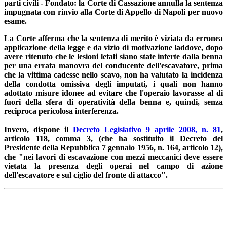
parti civili - Fondato: la Corte di Cassazione annulla la sentenza
impugnata con rinvio alla Corte di Appello di Napoli per nuovo
esame.
La Corte afferma che la sentenza di merito è viziata da erronea
applicazione della legge e da vizio di motivazione laddove, dopo
avere ritenuto che le lesioni letali siano state inferte dalla benna
per una errata manovra del conducente dell'escavatore, prima
che la vittima cadesse nello scavo, non ha valutato la incidenza
della condotta omissiva degli imputati, i quali non hanno
adottato misure idonee ad evitare che l'operaio lavorasse al di
fuori della sfera di operatività della benna e, quindi, senza
reciproca pericolosa interferenza.
Invero, dispone il
Decreto Legislativo 9 aprile 2008, n. 81
,
articolo 118, comma 3, (che ha sostituito il Decreto del
Presidente della Repubblica 7 gennaio 1956, n. 164, articolo 12),
che "nei lavori di escavazione con mezzi meccanici deve essere
vietata la presenza degli operai nel campo di azione
dell'escavatore e sul ciglio del fronte di attacco".