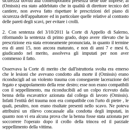
sicurezza dovuti alla contemporanea presenza delle due imprese; al
(Omissis) era stato addebitato che in qualità di direttore tecnico del
cantiere, non aveva fatto rispettare le prescrizioni del piano di
sicurezza dell'appaltatore ed in particolare quelle relative al contrasto
delle pareti degli scavi, per evitare i crolli.
2. Con sentenza del 3/10/2011 la Corte di Appello di Salerno,
riformando la sentenza di primo grado, dopo avere rilevato che la
prescrizione era stata erroneamente pronunciata, in quanto il termine
era di anni 15, non ancora maturato, e non di anni 7 e mesi 6,
giudicando nel merito, assolveva gli imputati per non aver
commesso il fatto.
Osservava la Corte di merito che dall'istruttoria svolta era emerso
che le lesioni che avevano condotto alla morte il (Omissis) erano
riconducigli ad un violento trauma con conseguente lacerazione del
fegato e spappolamento della rene destro; esse non erano compatibili
con il seppellimento, ma riconducibili ad un colpo ricevuto dalla
benna della escavatrice azionata dal collega di lavoro (Omissis).
Infatti l'entità del trauma non era compatibile con l'urto di pietre , le
quali, peraltro, non erano risultate presenti nello scavo. Ne poteva
attribuirsi un rilievo concausale alla condotta degli imputati, in
quanto non vi era alcuna prova che la benna fosse stata azionata per
soccorrere l'operaio dopo il crollo della trincea ed il parziale
seppellimento della vittima.