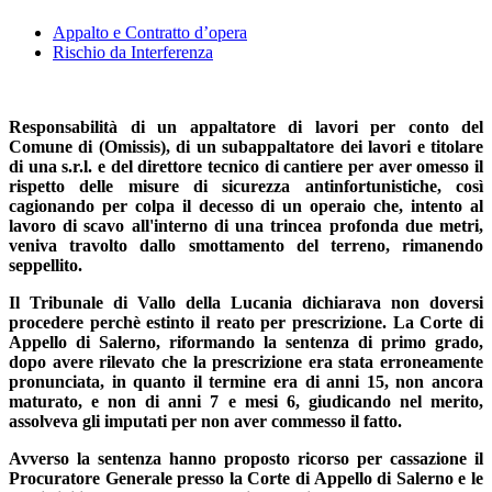
Appalto e Contratto d’opera
Rischio da Interferenza
Responsabilità di un appaltatore di lavori per conto del
Comune di (Omissis), di un subappaltatore dei lavori e titolare
di una s.r.l. e del direttore tecnico di cantiere per aver omesso il
rispetto delle misure di sicurezza antinfortunistiche, così
cagionando per colpa il decesso di un operaio che, intento al
lavoro di scavo all'interno di una trincea profonda due metri,
veniva travolto dallo smottamento del terreno, rimanendo
seppellito.
Il Tribunale di Vallo della Lucania dichiarava non doversi
procedere perchè estinto il reato per prescrizione. La Corte di
Appello di Salerno, riformando la sentenza di primo grado,
dopo avere rilevato che la prescrizione era stata erroneamente
pronunciata, in quanto il termine era di anni 15, non ancora
maturato, e non di anni 7 e mesi 6, giudicando nel merito,
assolveva gli imputati per non aver commesso il fatto.
Avverso la sentenza hanno proposto ricorso per cassazione il
Procuratore Generale presso la Corte di Appello di Salerno e le