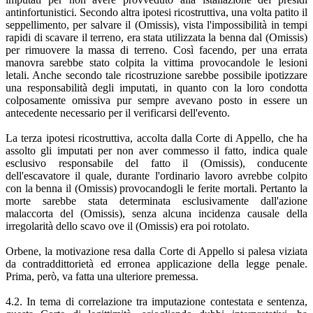
antinfortunistici. Secondo altra ipotesi ricostruttiva, una volta patito il
seppellimento, per salvare il (Omissis), vista l'impossibilità in tempi
rapidi di scavare il terreno, era stata utilizzata la benna dal (Omissis)
per rimuovere la massa di terreno. Così facendo, per una errata
manovra sarebbe stato colpita la vittima provocandole le lesioni
letali. Anche secondo tale ricostruzione sarebbe possibile ipotizzare
una responsabilità degli imputati, in quanto con la loro condotta
colposamente omissiva pur sempre avevano posto in essere un
antecedente necessario per il verificarsi dell'evento.
La terza ipotesi ricostruttiva, accolta dalla Corte di Appello, che ha
assolto gli imputati per non aver commesso il fatto, indica quale
esclusivo responsabile del fatto il (Omissis), conducente
dell'escavatore il quale, durante l'ordinario lavoro avrebbe colpito
con la benna il (Omissis) provocandogli le ferite mortali. Pertanto la
morte sarebbe stata determinata esclusivamente dall'azione
malaccorta del (Omissis), senza alcuna incidenza causale della
irregolarità dello scavo ove il (Omissis) era poi rotolato.
Orbene, la motivazione resa dalla Corte di Appello si palesa viziata
da contraddittorietà ed erronea applicazione della legge penale.
Prima, però, va fatta una ulteriore premessa.
4.2. In tema di correlazione tra imputazione contestata e sentenza,