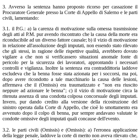
3. Avverso la sentenza hanno proposto ricorso per cassazione il
Procuratore Generale presso la Corte di Appello di Salerno e le parti
civili, lamentando:
3.1. il P.G.: a) la carenza di motivazione sulla omessa trasmissione
degli atti al P.M. pur avendo riscontrato che la causa della morte era
riconducibile ad un diverso fattore causale; b) il vizio di motivazione
in relazione all'assoluzione degli imputati, non essendo stato rilevato
che gli stessi, in ragione delle rispettive qualità, avrebbero dovuto
vigilare a che non si verificassero situazioni anomale fonte di
pericolo per la sicurezza dei lavoratori, approntando i necessari
controlli e vigilanza. Inoltre la sentenza era contraddittoria laddove
escludeva che la benna fosse stata azionata per i soccorsi, ma poi,
dopo avere ricondotto a tale macchinario la causa delle lesioni,
affermava che il (Omissis) era traumatizzato e "non era riuscito
neppure ad azionare le benna"; c) il vizio di motivazione circa la
ritenuta assenza di una condotta colposa concorsuale degli imputati.
Invero, pur dando credito alla versione della ricostruzione del
sinistro operata dalla Corte di Appello, che cioè lo smottamento era
avvenuto dopo il colpo di benna, pur sempre andavano valutate le
condotte omissive degli imputati quali concause dell'evento.
3.2. le parti civili (Omissis) e (Omissis): a) l'erronea applicazione
della legge penale, laddove la corte di merito non aveva rilevato che,