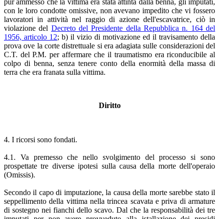
pur ammesso che la vittima era stata attinta dalla benna, gli imputati,
con le loro condotte omissive, non avevano impedito che vi fossero
lavoratori in attività nel raggio di azione dell'escavatrice, ciò in
violazione del
Decreto del Presidente della Repubblica n. 164 del
1956, articolo 12
; b) il vizio di motivazione ed il travisamento della
prova ove la corte distrettuale si era adagiata sulle considerazioni del
C.T. del P.M. per affermare che il traumatismo era riconducibile al
colpo di benna, senza tenere conto della enormità della massa di
terra che era franata sulla vittima.
Diritto
4. I ricorsi sono fondati.
4.1. Va premesso che nello svolgimento del processo si sono
prospettate tre diverse ipotesi sulla causa della morte dell'operaio
(Omissis).
Secondo il capo di imputazione, la causa della morte sarebbe stato il
seppellimento della vittima nella trincea scavata e priva di armature
di sostegno nei fianchi dello scavo. Dal che la responsabilità dei tre
imputati per non avere provveduto alla istallazione dei presidi