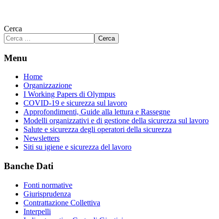
Cerca
Cerca
Menu
Home
Organizzazione
I Working Papers di Olympus
COVID-19 e sicurezza sul lavoro
Approfondimenti, Guide alla lettura e Rassegne
Modelli organizzativi e di gestione della sicurezza sul lavoro
Salute e sicurezza degli operatori della sicurezza
Newsletters
Siti su igiene e sicurezza del lavoro
Banche Dati
Fonti normative
Giurisprudenza
Contrattazione Collettiva
Interpelli