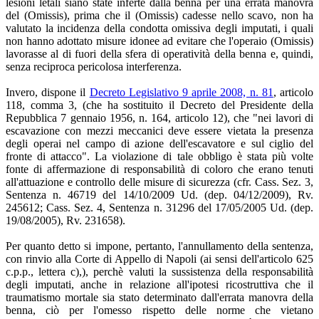
lesioni letali siano state inferte dalla benna per una errata manovra
del (Omissis), prima che il (Omissis) cadesse nello scavo, non ha
valutato la incidenza della condotta omissiva degli imputati, i quali
non hanno adottato misure idonee ad evitare che l'operaio (Omissis)
lavorasse al di fuori della sfera di operatività della benna e, quindi,
senza reciproca pericolosa interferenza.
Invero, dispone il
Decreto Legislativo 9 aprile 2008, n. 81
, articolo
118, comma 3, (che ha sostituito il Decreto del Presidente della
Repubblica 7 gennaio 1956, n. 164, articolo 12), che "nei lavori di
escavazione con mezzi meccanici deve essere vietata la presenza
degli operai nel campo di azione dell'escavatore e sul ciglio del
fronte di attacco". La violazione di tale obbligo è stata più volte
fonte di affermazione di responsabilità di coloro che erano tenuti
all'attuazione e controllo delle misure di sicurezza (cfr. Cass. Sez. 3,
Sentenza n. 46719 del 14/10/2009 Ud. (dep. 04/12/2009), Rv.
245612; Cass. Sez. 4, Sentenza n. 31296 del 17/05/2005 Ud. (dep.
19/08/2005), Rv. 231658).
Per quanto detto si impone, pertanto, l'annullamento della sentenza,
con rinvio alla Corte di Appello di Napoli (ai sensi dell'articolo 625
c.p.p., lettera c),), perchè valuti la sussistenza della responsabilità
degli imputati, anche in relazione all'ipotesi ricostruttiva che il
traumatismo mortale sia stato determinato dall'errata manovra della
benna, ciò per l'omesso rispetto delle norme che vietano