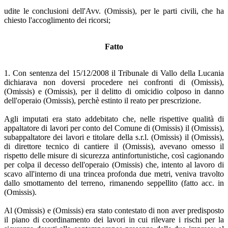
udite le conclusioni dell'Avv. (Omissis), per le parti civili, che ha
chiesto l'accoglimento dei ricorsi;
Fatto
1. Con sentenza del 15/12/2008 il Tribunale di Vallo della Lucania
dichiarava non doversi procedere nei confronti di (Omissis),
(Omissis) e (Omissis), per il delitto di omicidio colposo in danno
dell'operaio (Omissis), perchè estinto il reato per prescrizione.
Agli imputati era stato addebitato che, nelle rispettive qualità di
appaltatore di lavori per conto del Comune di (Omissis) il (Omissis),
subappaltatore dei lavori e titolare della s.r.l. (Omissis) il (Omissis),
di direttore tecnico di cantiere il (Omissis), avevano omesso il
rispetto delle misure di sicurezza antinfortunistiche, così cagionando
per colpa il decesso dell'operaio (Omissis) che, intento al lavoro di
scavo all'interno di una trincea profonda due metri, veniva travolto
dallo smottamento del terreno, rimanendo seppellito (fatto acc. in
(Omissis).
Al (Omissis) e (Omissis) era stato contestato di non aver predisposto
il piano di coordinamento dei lavori in cui rilevare i rischi per la