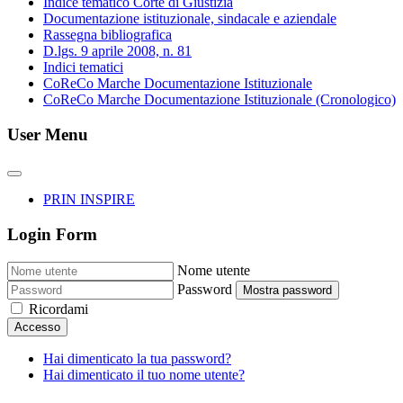
Indice tematico Corte di Giustizia
Documentazione istituzionale, sindacale e aziendale
Rassegna bibliografica
D.lgs. 9 aprile 2008, n. 81
Indici tematici
CoReCo Marche Documentazione Istituzionale
CoReCo Marche Documentazione Istituzionale (Cronologico)
User Menu
PRIN INSPIRE
Login Form
Nome utente
Password
Mostra password
Ricordami
Accesso
Hai dimenticato la tua password?
Hai dimenticato il tuo nome utente?