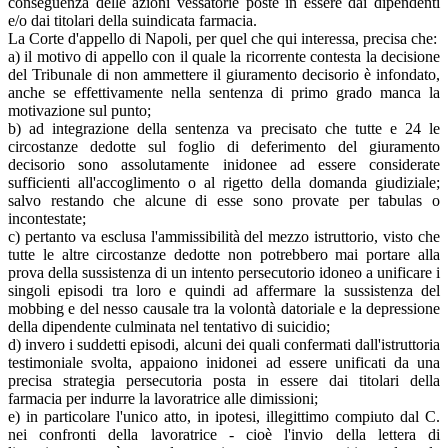
conseguenza delle azioni vessatorie poste in essere dai dipendenti
e/o dai titolari della suindicata farmacia.
La Corte d'appello di Napoli, per quel che qui interessa, precisa che:
a) il motivo di appello con il quale la ricorrente contesta la decisione
del Tribunale di non ammettere il giuramento decisorio è infondato,
anche se effettivamente nella sentenza di primo grado manca la
motivazione sul punto;
b) ad integrazione della sentenza va precisato che tutte e 24 le
circostanze dedotte sul foglio di deferimento del giuramento
decisorio sono assolutamente inidonee ad essere considerate
sufficienti all'accoglimento o al rigetto della domanda giudiziale;
salvo restando che alcune di esse sono provate per tabulas o
incontestate;
c) pertanto va esclusa l'ammissibilità del mezzo istruttorio, visto che
tutte le altre circostanze dedotte non potrebbero mai portare alla
prova della sussistenza di un intento persecutorio idoneo a unificare i
singoli episodi tra loro e quindi ad affermare la sussistenza del
mobbing e del nesso causale tra la volontà datoriale e la depressione
della dipendente culminata nel tentativo di suicidio;
d) invero i suddetti episodi, alcuni dei quali confermati dall'istruttoria
testimoniale svolta, appaiono inidonei ad essere unificati da una
precisa strategia persecutoria posta in essere dai titolari della
farmacia per indurre la lavoratrice alle dimissioni;
e) in particolare l'unico atto, in ipotesi, illegittimo compiuto dal C.
nei confronti della lavoratrice - cioè l'invio della lettera di