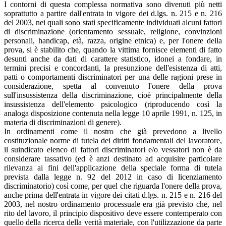
I contorni di questa complessa normativa sono divenuti più netti
soprattutto a partire dall'entrata in vigore dei d.lgs. n. 215 e n. 216
del 2003, nei quali sono stati specificamente individuati alcuni fattori
di discriminazione (orientamento sessuale, religione, convinzioni
personali, handicap, età, razza, origine etnica) e, per l'onere della
prova, si è stabilito che, quando la vittima fornisce elementi di fatto
desunti anche da dati di carattere statistico, idonei a fondare, in
termini precisi e concordanti, la presunzione dell'esistenza di atti,
patti о comportamenti discriminatori per una delle ragioni prese in
considerazione, spetta al convenuto l'onere della prova
sull'insussistenza della discriminazione, cioè principalmente della
insussistenza dell'elemento psicologico (riproducendo così la
analoga disposizione contenuta nella legge 10 aprile 1991, n. 125, in
materia di discriminazioni di genere).
In ordinamenti come il nostro che già prevedono a livello
costituzionale norme di tutela dei diritti fondamentali del lavoratore,
il suindicato elenco di fattori discriminatori e/o vessatori non è da
considerare tassativo (ed è anzi destinato ad acquisire particolare
rilevanza ai fini dell'applicazione della speciale forma di tutela
prevista dalla legge n. 92 del 2012 in caso di licenziamento
discriminatorio) così come, per quel che riguarda l'onere della prova,
anche prima dell'entrata in vigore dei citati d.lgs. n. 215 e n. 216 del
2003, nel nostro ordinamento processuale era già previsto che, nel
rito del lavoro, il principio dispositivo deve essere contemperato con
quello della ricerca della verità materiale, con l'utilizzazione da parte