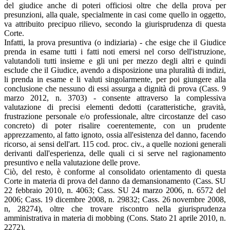
del giudice anche di poteri officiosi oltre che della prova per
presunzioni, alla quale, specialmente in casi come quello in oggetto,
va attribuito precipuo rilievo, secondo la giurisprudenza di questa
Corte.
Infatti, la prova presuntiva (o indiziaria) - che esige che il Giudice
prenda in esame tutti i fatti noti emersi nel corso dell'istruzione,
valutandoli tutti insieme e gli uni per mezzo degli altri e quindi
esclude che il Giudice, avendo a disposizione una pluralità di indizi,
li prenda in esame e li valuti singolarmente, per poi giungere alla
conclusione che nessuno di essi assurga a dignità di prova (Cass. 9
marzo 2012, n. 3703) - consente attraverso la complessiva
valutazione di precisi elementi dedotti (caratteristiche, gravità,
frustrazione personale e/o professionale, altre circostanze del caso
concreto) di poter risalire coerentemente, con un prudente
apprezzamento, al fatto ignoto, ossia all'esistenza del danno, facendo
ricorso, ai sensi dell'art. 115 cod. proc. civ., a quelle nozioni generali
derivanti dall'esperienza, delle quali ci si serve nel ragionamento
presuntivo e nella valutazione delle prove.
Ciò, del resto, è conforme al consolidato orientamento di questa
Corte in materia di prova del danno da demansionamento (Cass. SU
22 febbraio 2010, n. 4063; Cass. SU 24 marzo 2006, n. 6572 del
2006; Cass. 19 dicembre 2008, n. 29832; Cass. 26 novembre 2008,
n, 28274), oltre che trovare riscontro nella giurisprudenza
amministrativa in materia di mobbing (Cons. Stato 21 aprile 2010, n.
2272).