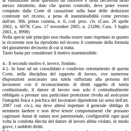
la valutazione delle questioni da risolvere e della decisività dello
mezzo istruttorio, dato che questo controllo, deve poter essere
compiuto dalla Corte di cassazione sulla base delle deduzioni
contenute nel ricorso, a pena di inammissibilità come previsto
dall'art. 366, primo comma, n. 6, cod. proc. civ. (Cass. 26 aprile
2002, n. 6078; Cass. 17 novembre 2005, n. 23286; Cass. 3 luglio
2001, n. 8998)
Nella specie tale principio non risulta essere stato rispettato in quanto
la ricorrente non ha riprodotto nel ricorso il contenuto della formula
del giuramento decisorio di cui si tratta.
Tanto basta per considerare il motivo inammissibile.
4.- Il secondo motivo è, invece, fondato.
4.1- In base ad un consolidato e condiviso orientamento di questa
Corte, nella disciplina del rapporto di lavoro, ove numerose
disposizioni assicurano una tutela rafforzata alla persona del
lavoratore con il riconoscimento di diritti oggetto di tutela
costituzionale, il datore di lavoro non solo è contrattualmente
obbligato a prestare una particolare protezione rivolta ad assicurare
l'integrità fisica e psichica del lavoratore dipendente (ai sensi dell'art.
2087 cod. civ.), ma deve altresì rispettare il generale obbligo di
neminem laedere e non deve tenere comportamenti che possano
cagionare danni di natura non patrimoniale, configurabili ogni qual
volta la condotta illecita del datore di lavoro abbia violato, in modo
grave, i suddetti diritti.