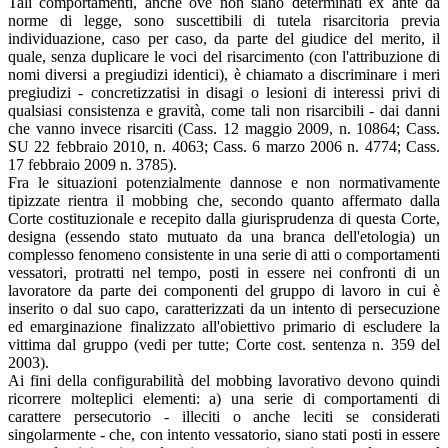
Tali comportamenti, anche ove non siano determinati ex ante da
norme di legge, sono suscettibili di tutela risarcitoria previa
individuazione, caso per caso, da parte del giudice del merito, il
quale, senza duplicare le voci del risarcimento (con l'attribuzione di
nomi diversi a pregiudizi identici), è chiamato a discriminare i meri
pregiudizi - concretizzatisi in disagi o lesioni di interessi privi di
qualsiasi consistenza e gravità, come tali non risarcibili - dai danni
che vanno invece risarciti (Cass. 12 maggio 2009, n. 10864; Cass.
SU 22 febbraio 2010, n. 4063; Cass. 6 marzo 2006 n. 4774; Cass.
17 febbraio 2009 n. 3785).
Fra le situazioni potenzialmente dannose e non normativamente
tipizzate rientra il mobbing che, secondo quanto affermato dalla
Corte costituzionale e recepito dalla giurisprudenza di questa Corte,
designa (essendo stato mutuato da una branca dell'etologia) un
complesso fenomeno consistente in una serie di atti o comportamenti
vessatori, protratti nel tempo, posti in essere nei confronti di un
lavoratore da parte dei componenti del gruppo di lavoro in cui è
inserito o dal suo capo, caratterizzati da un intento di persecuzione
ed emarginazione finalizzato all'obiettivo primario di escludere la
vittima dal gruppo (vedi per tutte; Corte cost. sentenza n. 359 del
2003).
Ai fini della configurabilità del mobbing lavorativo devono quindi
ricorrere molteplici elementi: a) una serie di comportamenti di
carattere persecutorio - illeciti o anche leciti se considerati
singolarmente - che, con intento vessatorio, siano stati posti in essere