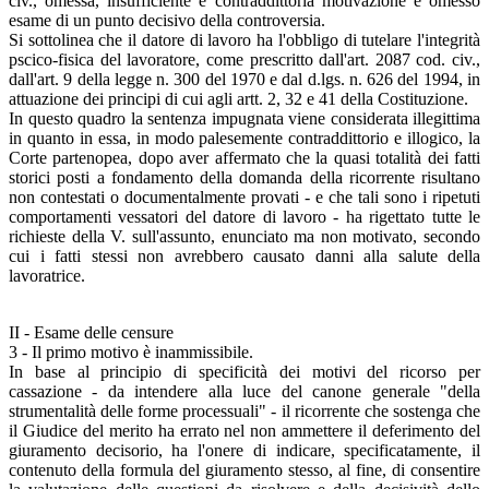
civ., omessa, insufficiente e contraddittoria motivazione e omesso
esame di un punto decisivo della controversia.
Si sottolinea che il datore di lavoro ha l'obbligo di tutelare l'integrità
pscico-fisica del lavoratore, come prescritto dall'art. 2087 cod. civ.,
dall'art. 9 della legge n. 300 del 1970 e dal d.lgs. n. 626 del 1994, in
attuazione dei principi di cui agli artt. 2, 32 e 41 della Costituzione.
In questo quadro la sentenza impugnata viene considerata illegittima
in quanto in essa, in modo palesemente contraddittorio e illogico, la
Corte partenopea, dopo aver affermato che la quasi totalità dei fatti
storici posti a fondamento della domanda della ricorrente risultano
non contestati o documentalmente provati - e che tali sono i ripetuti
comportamenti vessatori del datore di lavoro - ha rigettato tutte le
richieste della V. sull'assunto, enunciato ma non motivato, secondo
cui i fatti stessi non avrebbero causato danni alla salute della
lavoratrice.
II - Esame delle censure
3 - Il primo motivo è inammissibile.
In base al principio di specificità dei motivi del ricorso per
cassazione - da intendere alla luce del canone generale "della
strumentalità delle forme processuali" - il ricorrente che sostenga che
il Giudice del merito ha errato nel non ammettere il deferimento del
giuramento decisorio, ha l'onere di indicare, specificatamente, il
contenuto della formula del giuramento stesso, al fine, di consentire