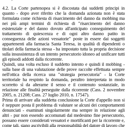
4.2. La Corte partenopea si è discostata dai suddetti principi in
quanto - dopo aver riferito che la domanda azionata non è stata
formulata come richiesta di risarcimento del danno da mobbing ma
nei più ampi termini di richiesta di "risarcimento del danno
esistenziale e del danno dovuto all'anticipato conseguimento del
trattamento di quiescenza e di ogni altro danno patito in
conseguenza delle azioni vessatorie" poste in essere dai soggetti
appartenenti alla farmacia Santa Teresa, in qualità di dipendenti o
titolari della farmacia stessa - ha impostato tutta la propria decisione
sulla insussistenza di un intento persecutorio idoneo ad unificare tutti
gli episodi addotti dalla ricorrente.
Quindi, una volta escluso il suddetto intento e quindi il mobbing -
sulla base di una valutazione delle prove raccolte effettuata sempre
nell'ottica della ricerca una "strategia persecutoria" - la Corte
territoriale ha respinto la domanda, peraltro interpretata in modo
scorretto sì da alterarne il senso e il contenuto sostanziale, in
relazione alle finalità perseguite dalla ricorrente (Cass. 2 novembre
2005, n. 21208; Cass. 27 luglio 2010, n. 17547).
Prima di arrivare alla suddetta conclusione la Corte d'appello non si
è neppure posta il problema di valutare se alcuni dei comportamenti
denunciati - esaminati singolarmente ma sempre in relazione agli
altri - pur non essendo accomunati dal medesimo fine persecutorio,
possano essere considerati vessatori e mortificanti per la ricorrente e,
come tali, siano ascrivibili alla responsabilità del datore di lavoro che