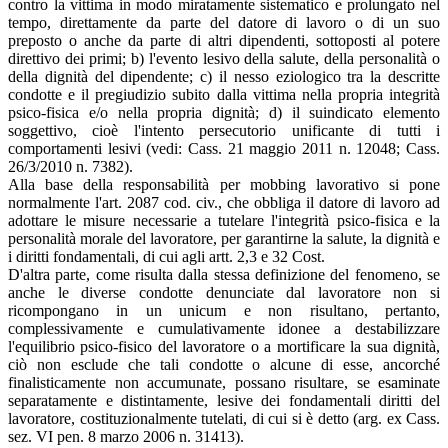
contro la vittima in modo miratamente sistematico e prolungato nel
tempo, direttamente da parte del datore di lavoro o di un suo
preposto o anche da parte di altri dipendenti, sottoposti al potere
direttivo dei primi; b) l'evento lesivo della salute, della personalità o
della dignità del dipendente; c) il nesso eziologico tra la descritte
condotte e il pregiudizio subito dalla vittima nella propria integrità
psico-fisica e/o nella propria dignità; d) il suindicato elemento
soggettivo, cioè l'intento persecutorio unificante di tutti i
comportamenti lesivi (vedi: Cass. 21 maggio 2011 n. 12048; Cass.
26/3/2010 n. 7382).
Alla base della responsabilità per mobbing lavorativo si pone
normalmente l'art. 2087 cod. civ., che obbliga il datore di lavoro ad
adottare le misure necessarie a tutelare l'integrità psico-fisica e la
personalità morale del lavoratore, per garantirne la salute, la dignità e
i diritti fondamentali, di cui agli artt. 2,3 e 32 Cost.
D'altra parte, come risulta dalla stessa definizione del fenomeno, se
anche le diverse condotte denunciate dal lavoratore non si
ricompongano in un unicum e non risultano, pertanto,
complessivamente e cumulativamente idonee a destabilizzare
l'equilibrio psico-fisico del lavoratore o a mortificare la sua dignità,
ciò non esclude che tali condotte o alcune di esse, ancorché
finalisticamente non accumunate, possano risultare, se esaminate
separatamente e distintamente, lesive dei fondamentali diritti del
lavoratore, costituzionalmente tutelati, di cui si è detto (arg. ex Cass.
sez. VI pen. 8 marzo 2006 n. 31413).