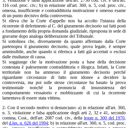
3, violazione e falsa applicazione dell'art. 2736 cod. civ. e dell'art.
116 cod. proc. civ.; b) in relazione all'art. 360, n. 5, cod. proc. civ.,
omessa, insufficiente e contraddittoria motivazione e omesso esame
di un punto decisivo della controversia.
Si rileva che la Corte d'appello non ha accolto l'istanza della
ricorrente di deferimento al C. del giuramento decisorio sui fatti posti
a fondamento della propria domanda giudiziale, riproposta in sede di
gravame dopo analoga deliberazione del Tribunale.
Si sottolinea che, diversamente da quanto affermato dalla Corte
partenopea il giuramento decisorio, quale prova legale, è sempre
ammissibile, anche quando si riferisca a fatti già accertati o esclusi
dalle risultanze di causa.
Si soggiunge che la motivazione posta a base della decisione
contestata è palesemente contraddittoria e illogica. Infatti, la Corte
territoriale non ha ammesso il giuramento decisorio perché
riguardante circostanze di fatto non idonee a decidere la
controversia, ma poi sulle stesse circostanze ha basato la prova
testimoniale nonché la pronuncia di insussistenza del
comportamento vessatorio e mobbizzante di cui la ricorrente
lamentava di essere stata vittima.
2- Con il secondo motivo si denunciano: a) in relazione all'art. 360,
n. 3, violazione e falsa applicazione degli arti 2, 32 e 41, secondo
comma, Cost., dell'art. 2087 cod. civ., della
legge n. 300 del 1970
,
del
d.lgs. n. 626 del 1994
; b) in relazione all'art. 360, n. 5, cod. proc.