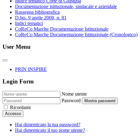
Indice tematico Corte di Giustizia
Documentazione istituzionale, sindacale e aziendale
Rassegna bibliografica
D.lgs. 9 aprile 2008, n. 81
Indici tematici
CoReCo Marche Documentazione Istituzionale
CoReCo Marche Documentazione Istituzionale (Cronologico)
User Menu
PRIN INSPIRE
Login Form
Nome utente
Password
Mostra password
Ricordami
Accesso
Hai dimenticato la tua password?
Hai dimenticato il tuo nome utente?