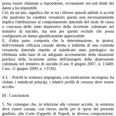
possa essere chiamato a risponderne, ovviamente nei soli limiti dei
danni a lui imputabili.
Ciò, da un lato, significa che se tra i diversi episodi addotti si accerti
che qualcuno ha carattere vessatorio questo non necessariamente
implica l'attribuzione al comportamento datoriale del ruolo di causa
o concausa dello stato depressivo della ricorrente culminato nel
tentativo di suicidio, ma non per questo esclude che possa
configurarsi un danno giuridicamente apprezzabile.
E, d'altra parte, comporta che la determinazione, in ipotesi,
dell'eventuale efficacia causale diretta o indiretta di una condotta
vessatoria datoriale rispetto al suindicato stato patologico sia
effettuata sulla base di un adeguato accertamento della situazione
psichica della ricorrente prima dell'insorgere della depressione
culminata nel tentativo di suicidio (Cass. 8 giugno 2007, n. 13400;
Cass. 11 giugno 2009, n. 13530).
4.3. - Poiché la sentenza impugnata, con motivazione incongrua, ha
violato i suindicati principi, i relativi profili di censura deve essere
accolto.
III - Conclusioni
5. Ne consegue che, in relazione alle censure accolte, la sentenza
deve essere cassata, con rinvio, anche per le spese del presente
giudizio, alla Corte d'appello di Napoli, in diversa composizione,