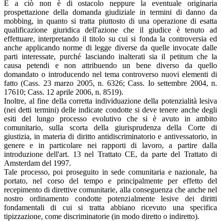
E a ciò non è di ostacolo neppure la eventuale originaria
prospettazione della domanda giudiziale in termini di danno da
mobbing, in quanto si tratta piuttosto di una operazione di esatta
qualificazione giuridica dell'azione che il giudice è tenuto ad
effettuare, interpretando il titolo su cui si fonda la controversia ed
anche applicando norme di legge diverse da quelle invocate dalle
parti interessate, purché lasciando inalterati sia il petitum che la
causa petendi e non attribuendo un bene diverso da quello
domandato o introducendo nel tema controverso nuovi elementi di
fatto (Cass. 23 marzo 2005, n. 6326; Cass. Io settembre 2004, n.
17610; Cass. 12 aprile 2006, n. 8519).
Inoltre, al fine della corretta individuazione della potenzialità lesiva
(nei detti termini) delle indicate condotte si deve tenere anche degli
esiti del lungo processo evolutivo che si è avuto in ambito
comunitario, sulla scorta della giurisprudenza della Corte di
giustizia, in materia di diritto antidiscriminatorio e antivessatorio, in
genere e in particolare nei rapporti di lavoro, a partire dalla
introduzione dell'art. 13 nel Trattato CE, da parte del Trattato di
Amsterdam del 1997.
Tale processo, poi proseguito in sede comunitaria e nazionale, ha
portato, nel corso del tempo e principalmente per effetto del
recepimento di direttive comunitarie, alla conseguenza che anche nel
nostro ordinamento condotte potenzialmente lesive dei diritti
fondamentali di cui si tratta abbiano ricevuto una specifica
tipizzazione, come discriminatorie (in modo diretto о indiretto).