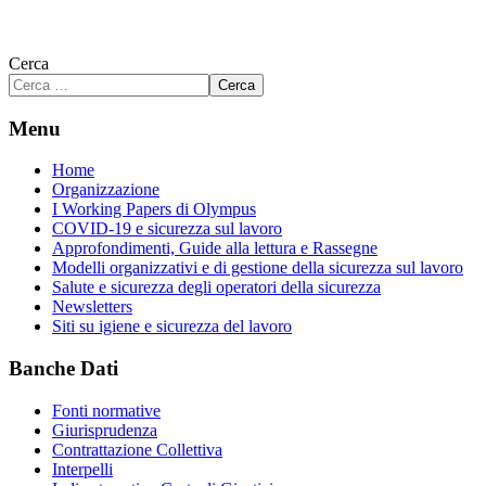
Cerca
Cerca
Menu
Home
Organizzazione
I Working Papers di Olympus
COVID-19 e sicurezza sul lavoro
Approfondimenti, Guide alla lettura e Rassegne
Modelli organizzativi e di gestione della sicurezza sul lavoro
Salute e sicurezza degli operatori della sicurezza
Newsletters
Siti su igiene e sicurezza del lavoro
Banche Dati
Fonti normative
Giurisprudenza
Contrattazione Collettiva
Interpelli