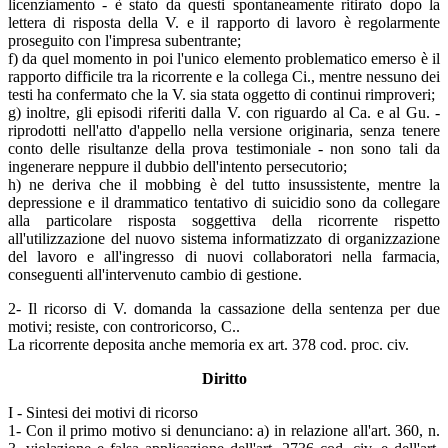
licenziamento - è stato da questi spontaneamente ritirato dopo la
lettera di risposta della V. e il rapporto di lavoro è regolarmente
proseguito con l'impresa subentrante;
f) da quel momento in poi l'unico elemento problematico emerso è il
rapporto difficile tra la ricorrente e la collega Ci., mentre nessuno dei
testi ha confermato che la V. sia stata oggetto di continui rimproveri;
g) inoltre, gli episodi riferiti dalla V. con riguardo al Ca. e al Gu. -
riprodotti nell'atto d'appello nella versione originaria, senza tenere
conto delle risultanze della prova testimoniale - non sono tali da
ingenerare neppure il dubbio dell'intento persecutorio;
h) ne deriva che il mobbing è del tutto insussistente, mentre la
depressione e il drammatico tentativo di suicidio sono da collegare
alla particolare risposta soggettiva della ricorrente rispetto
all'utilizzazione del nuovo sistema informatizzato di organizzazione
del lavoro e all'ingresso di nuovi collaboratori nella farmacia,
conseguenti all'intervenuto cambio di gestione.
2- Il ricorso di V. domanda la cassazione della sentenza per due
motivi; resiste, con controricorso, C..
La ricorrente deposita anche memoria ex art. 378 cod. proc. civ.
Diritto
I - Sintesi dei motivi di ricorso
1- Con il primo motivo si denunciano: a) in relazione all'art. 360, n.