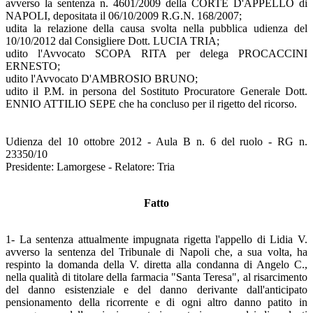
avverso la sentenza n. 4601/2009 della CORTE D'APPELLO di
NAPOLI, depositata il 06/10/2009 R.G.N. 168/2007;
udita la relazione della causa svolta nella pubblica udienza del
10/10/2012 dal Consigliere Dott. LUCIA TRIA;
udito l'Avvocato SCOPA RITA per delega PROCACCINI
ERNESTO;
udito l'Avvocato D'AMBROSIO BRUNO;
udito il P.M. in persona del Sostituto Procuratore Generale Dott.
ENNIO ATTILIO SEPE che ha concluso per il rigetto del ricorso.
Udienza del 10 ottobre 2012 - Aula B n. 6 del ruolo - RG n.
23350/10
Presidente: Lamorgese - Relatore: Tria
Fatto
1- La sentenza attualmente impugnata rigetta l'appello di Lidia V.
avverso la sentenza del Tribunale di Napoli che, a sua volta, ha
respinto la domanda della V. diretta alla condanna di Angelo C.,
nella qualità di titolare della farmacia "Santa Teresa", al risarcimento
del danno esistenziale e del danno derivante dall'anticipato
pensionamento della ricorrente e di ogni altro danno patito in