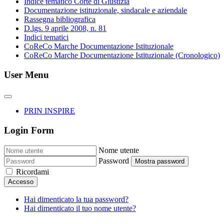
Indice tematico Corte di Giustizia
Documentazione istituzionale, sindacale e aziendale
Rassegna bibliografica
D.lgs. 9 aprile 2008, n. 81
Indici tematici
CoReCo Marche Documentazione Istituzionale
CoReCo Marche Documentazione Istituzionale (Cronologico)
User Menu
PRIN INSPIRE
Login Form
Nome utente
Password
Mostra password
Ricordami
Accesso
Hai dimenticato la tua password?
Hai dimenticato il tuo nome utente?