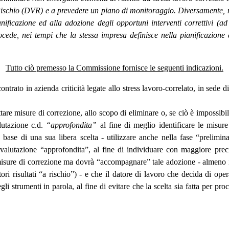
chio (DVR) e a prevedere un piano di monitoraggio. Diversamente, nel c
anificazione ed alla adozione degli opportuni interventi correttivi (ad
 procede, nei tempi che la stessa impresa definisce nella pianificazione
Tutto ciò premesso la Commissione fornisce le seguenti indicazioni.
ato in azienda criticità legate allo stress lavoro-correlato, in sede di v
ttare misure di correzione, allo scopo di eliminare o, se ciò è impossibil
alutazione c.d.
“approfondita”
al fine di meglio identificare le misur
base di una sua libera scelta - utilizzare anche nella fase “prelimina
 valutazione “approfondita”, al fine di individuare con maggiore precis
isure di correzione ma dovrà “accompagnare” tale adozione - almeno in 
ori risultati “a rischio”) - e che il datore di lavoro che decida di oper
strumenti in parola, al fine di evitare che la scelta sia fatta per pro