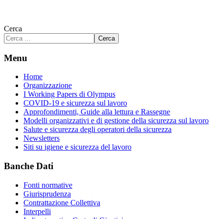
Cerca
Cerca
Menu
Home
Organizzazione
I Working Papers di Olympus
COVID-19 e sicurezza sul lavoro
Approfondimenti, Guide alla lettura e Rassegne
Modelli organizzativi e di gestione della sicurezza sul lavoro
Salute e sicurezza degli operatori della sicurezza
Newsletters
Siti su igiene e sicurezza del lavoro
Banche Dati
Fonti normative
Giurisprudenza
Contrattazione Collettiva
Interpelli