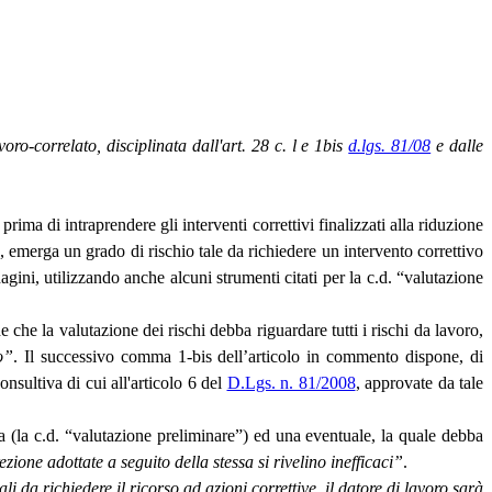
voro-correlato, disciplinata dall'art. 28 c. l e 1bis
d.lgs. 81/08
e dalle
ima di intraprendere gli interventi correttivi finalizzati alla riduzione
”, emerga un grado di rischio tale da richiedere un intervento correttivo
ini, utilizzando anche alcuni strumenti citati per la c.d. “valutazione
che la valutazione dei rischi debba riguardare tutti i rischi da lavoro,
o”
. Il successivo comma 1-bis dell’articolo in commento dispone, di
sultiva di cui all'articolo 6 del
D.Lgs. n. 81/2008
, approvate da tale
ia (la c.d. “valutazione preliminare”) ed una eventuale, la quale debba
ezione adottate a seguito della stessa si rivelino inefficaci”
.
 da richiedere il ricorso ad azioni correttive, il datore di lavoro sarà