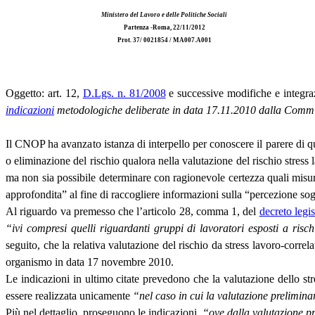
Ministero del Lavoro e delle Politiche Sociali
Partenza -Roma, 22/11/2012
Prot. 37/ 0021854 / MA007.A001
Oggetto: art. 12,
D.Lgs. n. 81/2008
e successive modifiche e integra
indicazioni
metodologiche deliberate in data 17.11.2010 dalla Commis
Il CNOP ha avanzato istanza di interpello per conoscere il parere di que
o eliminazione del rischio qualora nella valutazione del rischio stress 
ma non sia possibile determinare con ragionevole certezza quali misure
approfondita” al fine di raccogliere informazioni sulla “percezione sog
Al riguardo va premesso che l’articolo 28, comma 1, del
decreto legi
“ivi compresi quelli riguardanti gruppi di lavoratori esposti a rischi
seguito, che la relativa valutazione del rischio da stress lavoro-correla
organismo in data 17 novembre 2010.
Le indicazioni in ultimo citate prevedono che la valutazione dello str
essere realizzata unicamente
“nel caso in cui la valutazione preliminare
Più nel dettaglio, proseguono le indicazioni,
“ove dalla valutazione pre