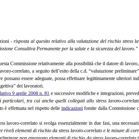
zioni -
risposta al quesito relativo alla valutazione del rischio stress la
sione Consultiva Permanente per la salute e la sicurezza del lavoro.”
sta Commissione relativamente alla possibilità che il datore di lavoro, pr
lavoro-correlato, a seguito dell’esito della c.d. “valutazione preliminare
 possano essere adeguate, possa effettuare legittimamente ulteriori indag
gettiva” dei lavoratori.
slativo 9 aprile 2008 n. 81
e successive modifiche e integrazioni, prevede 
 particolari, tra cui anche quelli collegati allo stress lavoro-correlat
to è effettuata nel rispetto delle
indicazioni
fomite dalla Commissione con
ess lavoro-correlato si svolga essenzialmente in due fasi, una necessar
 riveli elementi di rischio da stress lavoro-correlato e le misure di corr
liminare non emergano elementi di rischio da stress lavoro-correlato tali