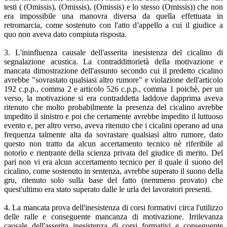
testi ( (Omissis), (Omissis), (Omissis) e lo stesso (Omissis)) che non
era impossibile una manovra diversa da quella effettuata in
retromarcia, come sostenuto con l'atto d'appello a cui il giudice a
quo non aveva dato compiuta risposta.
3. L'ininfluenza causale dell'asserita inesistenza del cicalino di
segnalazione acustica. La contraddittorietà della motivazione e
mancata dimostrazione dell'assunto secondo cui il predetto cicalino
avrebbe "sovrastato qualsiasi altro rumore" e violazione dell'articolo
192 c.p.p., comma 2 e articolo 526 c.p.p., comma 1 poichè, per un
verso, la motivazione si era contraddetta laddove dapprima aveva
ritenuto che molto probabilmente la presenza del cicalino avrebbe
impedito il sinistro e poi che certamente avrebbe impedito il luttuoso
evento e, per altro verso, aveva ritenuto che i cicalini operano ad una
frequenza talmente alta da sovrastare qualsiasi altro rumore, dato
questo non tratto da alcun accertamento tecnico nè riferibile al
notorio e rientrante della scienza privata del giudice di merito. Del
pari non vi era alcun accertamento tecnico per il quale il suono del
cicalino, come sostenuto in sentenza, avrebbe superato il suono della
gru, ritenuto solo sulla base del fatto (nemmeno provato) che
quest'ultimo era stato superato dalle le urla dei lavoratori presenti.
4. La mancata prova dell'inesistenza di corsi formativi circa l'utilizzo
delle ralle e conseguente mancanza di motivazione. Irrilevanza
causale dell'asserita inesistenza di corsi formativi e conseguente