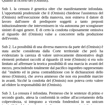
Quanto al ricorso del (Omissis).
Sub 1. la censura è generica oltre che manifestamente infondata.
L'opportunità prudenziale che il (Omissis) chiedesse l'assistenza del
(Omissis) nell'esecuzione della manovra, non esimeva il datore di
lavoro dall'onere di predisporre soggetti a tanto preposti
istituzionalmente che intervenissero in via autonoma per scongiurare
sinistri di ogni genere. E di certo la condotta colposamente omissiva
al riguardo del (Omissis) valse a concorrere nella produzione
dell'evento.
Sub 2. La possibilità di una diversa manovra da parte del (Omissis) è
stata anche considerata dalla Corte territoriale che però ha
evidenziato la carenza di valore univocamente dimostrativo degli
elementi probatori raccolti al riguardo (il teste (Omissis) si era solo
limitato ad affermare la teorica possibilità di una marcia in avanti del
mezzo, prescindendo totalmente dal pacifico ingombro rappresentato
dal "muletto ed in piena contraddizione con le dichiarazioni dello
stesso (Omissis), che aveva ammesso che non era possibile marcire
in avanti. Sicchè la condotta del (Omissis) non poteva certo valere
ad elidere la responsabilità del (Omissis).
Sub 3. La censura è infondata. Premesso che le sentenze di primo e
secondo grado, attesa la conformità in ordine all'accertamento della
colpevolezza, si integrano a vicenda fondendosi in un unicum