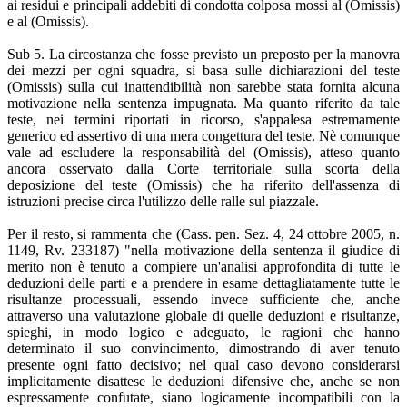
ai residui e principali addebiti di condotta colposa mossi al (Omissis)
e al (Omissis).
Sub 5. La circostanza che fosse previsto un preposto per la manovra
dei mezzi per ogni squadra, si basa sulle dichiarazioni del teste
(Omissis) sulla cui inattendibilità non sarebbe stata fornita alcuna
motivazione nella sentenza impugnata. Ma quanto riferito da tale
teste, nei termini riportati in ricorso, s'appalesa estremamente
generico ed assertivo di una mera congettura del teste. Nè comunque
vale ad escludere la responsabilità del (Omissis), atteso quanto
ancora osservato dalla Corte territoriale sulla scorta della
deposizione del teste (Omissis) che ha riferito dell'assenza di
istruzioni precise circa l'utilizzo delle ralle sul piazzale.
Per il resto, si rammenta che (Cass. pen. Sez. 4, 24 ottobre 2005, n.
1149, Rv. 233187) "nella motivazione della sentenza il giudice di
merito non è tenuto a compiere un'analisi approfondita di tutte le
deduzioni delle parti e a prendere in esame dettagliatamente tutte le
risultanze processuali, essendo invece sufficiente che, anche
attraverso una valutazione globale di quelle deduzioni e risultanze,
spieghi, in modo logico e adeguato, le ragioni che hanno
determinato il suo convincimento, dimostrando di aver tenuto
presente ogni fatto decisivo; nel qual caso devono considerarsi
implicitamente disattese le deduzioni difensive che, anche se non
espressamente confutate, siano logicamente incompatibili con la