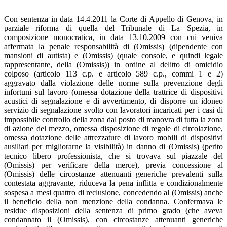
Con sentenza in data 14.4.2011 la Corte di Appello di Genova, in
parziale riforma di quella del Tribunale di La Spezia, in
composizione monocratica, in data 13.10.2009 con cui veniva
affermata la penale responsabilità di (Omissis) (dipendente con
mansioni di autista) e (Omissis) (quale console, e quindi legale
rappresentante, della (Omissis)) in ordine al delitto di omicidio
colposo (articolo 113 c.p. e articolo 589 c.p., commi 1 e 2)
aggravato dalla violazione delle norme sulla prevenzione degli
infortuni sul lavoro (omessa dotazione della trattrice di dispositivi
acustici di segnalazione e di avvertimento, di disporre un idoneo
servizio di segnalazione svolto con lavoratori incaricati per i casi di
impossibile controllo della zona dal posto di manovra di tutta la zona
di azione del mezzo, omessa disposizione di regole di circolazione,
omessa dotazione delle attrezzature di lavoro mobili di dispositivi
ausiliari per migliorarne la visibilità) in danno di (Omissis) (perito
tecnico libero professionista, che si trovava sul piazzale del
(Omissis) per verificare della merce), previa concessione al
(Omissis) delle circostanze attenuanti generiche prevalenti sulla
contestata aggravante, riduceva la pena inflitta e condizionalmente
sospesa a mesi quattro di reclusione, concedendo al (Omissis) anche
il beneficio della non menzione della condanna. Confermava le
residue disposizioni della sentenza di primo grado (che aveva
condannato il (Omissis), con circostanze attenuanti generiche