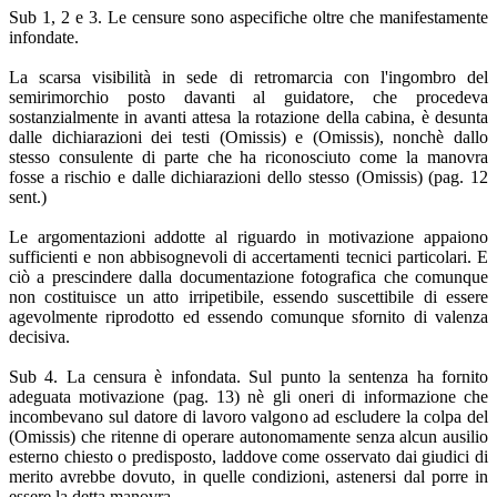
Sub 1, 2 e 3. Le censure sono aspecifiche oltre che manifestamente
infondate.
La scarsa visibilità in sede di retromarcia con l'ingombro del
semirimorchio posto davanti al guidatore, che procedeva
sostanzialmente in avanti attesa la rotazione della cabina, è desunta
dalle dichiarazioni dei testi (Omissis) e (Omissis), nonchè dallo
stesso consulente di parte che ha riconosciuto come la manovra
fosse a rischio e dalle dichiarazioni dello stesso (Omissis) (pag. 12
sent.)
Le argomentazioni addotte al riguardo in motivazione appaiono
sufficienti e non abbisognevoli di accertamenti tecnici particolari. E
ciò a prescindere dalla documentazione fotografica che comunque
non costituisce un atto irripetibile, essendo suscettibile di essere
agevolmente riprodotto ed essendo comunque sfornito di valenza
decisiva.
Sub 4. La censura è infondata. Sul punto la sentenza ha fornito
adeguata motivazione (pag. 13) nè gli oneri di informazione che
incombevano sul datore di lavoro valgono ad escludere la colpa del
(Omissis) che ritenne di operare autonomamente senza alcun ausilio
esterno chiesto o predisposto, laddove come osservato dai giudici di
merito avrebbe dovuto, in quelle condizioni, astenersi dal porre in
essere la detta manovra.