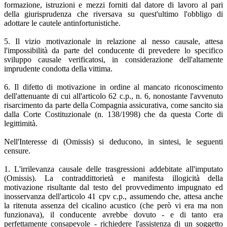
formazione, istruzioni e mezzi forniti dal datore di lavoro al pari
della giurisprudenza che riversava su quest'ultimo l'obbligo di
adottare le cautele antinfortunistiche.
5. Il vizio motivazionale in relazione al nesso causale, attesa
l'impossibilità da parte del conducente di prevedere lo specifico
sviluppo causale verificatosi, in considerazione dell'altamente
imprudente condotta della vittima.
6. Il difetto di motivazione in ordine al mancato riconoscimento
dell'attenuante di cui all'articolo 62 c.p., n. 6, nonostante l'avvenuto
risarcimento da parte della Compagnia assicurativa, come sancito sia
dalla Corte Costituzionale (n. 138/1998) che da questa Corte di
legittimità.
Nell'Interesse di (Omissis) si deducono, in sintesi, le seguenti
censure.
1. L'irrilevanza causale delle trasgressioni addebitate all'imputato
(Omissis). La contraddittorietà e manifesta illogicità della
motivazione risultante dal testo del provvedimento impugnato ed
inosservanza dell'articolo 41 cpv c.p., assumendo che, attesa anche
la ritenuta assenza del cicalino acustico (che però vi era ma non
funzionava), il conducente avrebbe dovuto - e di tanto era
perfettamente consapevole - richiedere l'assistenza di un soggetto