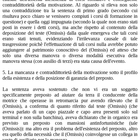
contraddittorietà della motivazione. Al riguardo si rileva non solo
una contraddizione tra la sentenza di primo grado (secondo cui
risultava poco chiaro se venissero compiuti i corsi di formazione in
questione) e quella oggi impugnata (secondo la quale non erano stati
posti in essere i detti corsi), ma anche rispetto al contenuto della
deposizione del teste (Omissis) dalla quale emergeva che tali corsi
erano stati tenuti, evidenziando l'irrilevanza causale di tale
trasgressione poichè l'effettuazione di tali corsi nulla avrebbe potuto
aggiungere al patrimonio conoscitivo del (Omissis) ed atteso che
solo una diversa manovra o diversa modalità esecutiva della
manovra stessa (con ausilio di terzi) era stata causa dell'evento.
5. La mancanza e contraddittorietà della motivazione sotto il profilo
della esistenza e della posizione di garanzia del preposto.
La sentenza aveva sostenuto che non vi era un soggetto
specificamente preposto ad aiutare da terra il conducente della
motrice che operasse in retromarcia pur avendo rilevato che il
(Omissis), a conferma di quanto riferito dal teste (Omissis) (che
aveva parlato di un capo piazzale e capo area presenti solo sul
terminal e non sulla banchina), aveva dichiarato che in organico era
previsto un preposto con mansioni antinfortunistiche (tale
(Omissis)): ma altro era il problema dell'esistenza del preposto, altro
era quello della necessità che il (Omissis) coinvolgesse un collega in
veste di ausiliario per la manovra.