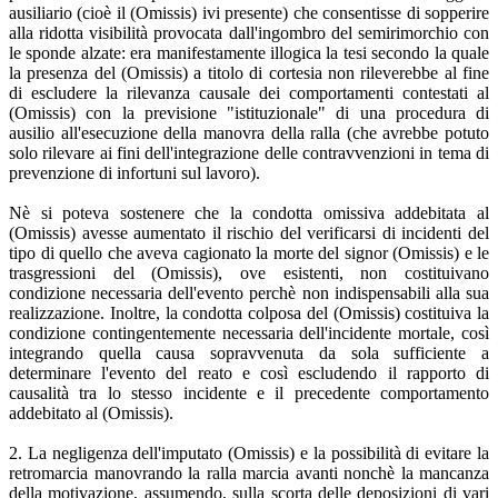
ausiliario (cioè il (Omissis) ivi presente) che consentisse di sopperire
alla ridotta visibilità provocata dall'ingombro del semirimorchio con
le sponde alzate: era manifestamente illogica la tesi secondo la quale
la presenza del (Omissis) a titolo di cortesia non rileverebbe al fine
di escludere la rilevanza causale dei comportamenti contestati al
(Omissis) con la previsione "istituzionale" di una procedura di
ausilio all'esecuzione della manovra della ralla (che avrebbe potuto
solo rilevare ai fini dell'integrazione delle contravvenzioni in tema di
prevenzione di infortuni sul lavoro).
Nè si poteva sostenere che la condotta omissiva addebitata al
(Omissis) avesse aumentato il rischio del verificarsi di incidenti del
tipo di quello che aveva cagionato la morte del signor (Omissis) e le
trasgressioni del (Omissis), ove esistenti, non costituivano
condizione necessaria dell'evento perchè non indispensabili alla sua
realizzazione. Inoltre, la condotta colposa del (Omissis) costituiva la
condizione contingentemente necessaria dell'incidente mortale, così
integrando quella causa sopravvenuta da sola sufficiente a
determinare l'evento del reato e così escludendo il rapporto di
causalità tra lo stesso incidente e il precedente comportamento
addebitato al (Omissis).
2. La negligenza dell'imputato (Omissis) e la possibilità di evitare la
retromarcia manovrando la ralla marcia avanti nonchè la mancanza
della motivazione, assumendo, sulla scorta delle deposizioni di vari