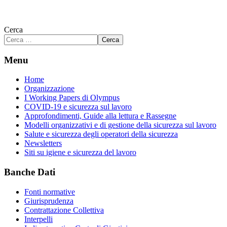
Cerca
Cerca
Menu
Home
Organizzazione
I Working Papers di Olympus
COVID-19 e sicurezza sul lavoro
Approfondimenti, Guide alla lettura e Rassegne
Modelli organizzativi e di gestione della sicurezza sul lavoro
Salute e sicurezza degli operatori della sicurezza
Newsletters
Siti su igiene e sicurezza del lavoro
Banche Dati
Fonti normative
Giurisprudenza
Contrattazione Collettiva
Interpelli