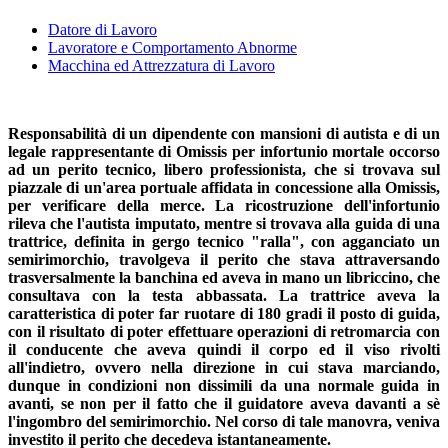
Datore di Lavoro
Lavoratore
e Comportamento Abnorme
Macchina ed Attrezzatura di Lavoro
Responsabilità di un dipendente con mansioni di autista e di un
legale rappresentante di Omissis per infortunio mortale occorso
ad un perito tecnico, libero professionista, che si trovava sul
piazzale di un'area portuale affidata in concessione alla Omissis,
per verificare della merce. La ricostruzione dell'infortunio
rileva che l'autista imputato, mentre si trovava alla guida di una
trattrice, definita in gergo tecnico "ralla", con agganciato un
semirimorchio, travolgeva il perito che stava attraversando
trasversalmente la banchina ed aveva in mano un libriccino, che
consultava con la testa abbassata. La trattrice aveva la
caratteristica di poter far ruotare di 180 gradi il posto di guida,
con il risultato di poter effettuare operazioni di retromarcia con
il conducente che aveva quindi il corpo ed il viso rivolti
all'indietro, ovvero nella direzione in cui stava marciando,
dunque in condizioni non dissimili da una normale guida in
avanti, se non per il fatto che il guidatore aveva davanti a sè
l'ingombro del semirimorchio. Nel corso di tale manovra, veniva
investito il perito che decedeva istantaneamente.