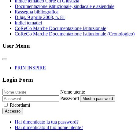
Indice tematico Corte di Giustizia
Documentazione istituzionale, sindacale e aziendale
Rassegna bibliografica
D.lgs. 9 aprile 2008, n. 81
Indici tematici
CoReCo Marche Documentazione Istituzionale
CoReCo Marche Documentazione Istituzionale (Cronologico)
User Menu
PRIN INSPIRE
Login Form
Nome utente
Password
Mostra password
Ricordami
Accesso
Hai dimenticato la tua password?
Hai dimenticato il tuo nome utente?