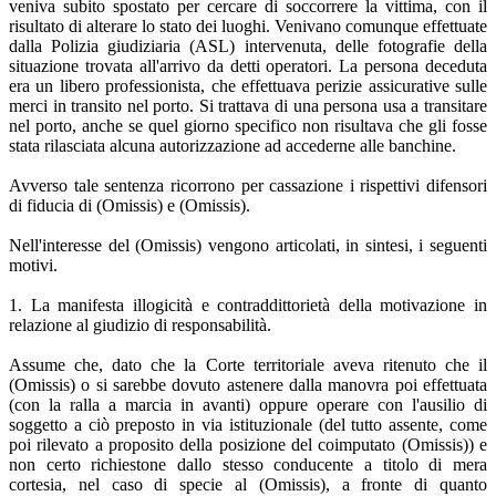
veniva subito spostato per cercare di soccorrere la vittima, con il
risultato di alterare lo stato dei luoghi. Venivano comunque effettuate
dalla Polizia giudiziaria (ASL) intervenuta, delle fotografie della
situazione trovata all'arrivo da detti operatori. La persona deceduta
era un libero professionista, che effettuava perizie assicurative sulle
merci in transito nel porto. Si trattava di una persona usa a transitare
nel porto, anche se quel giorno specifico non risultava che gli fosse
stata rilasciata alcuna autorizzazione ad accederne alle banchine.
Avverso tale sentenza ricorrono per cassazione i rispettivi difensori
di fiducia di (Omissis) e (Omissis).
Nell'interesse del (Omissis) vengono articolati, in sintesi, i seguenti
motivi.
1. La manifesta illogicità e contraddittorietà della motivazione in
relazione al giudizio di responsabilità.
Assume che, dato che la Corte territoriale aveva ritenuto che il
(Omissis) o si sarebbe dovuto astenere dalla manovra poi effettuata
(con la ralla a marcia in avanti) oppure operare con l'ausilio di
soggetto a ciò preposto in via istituzionale (del tutto assente, come
poi rilevato a proposito della posizione del coimputato (Omissis)) e
non certo richiestone dallo stesso conducente a titolo di mera
cortesia, nel caso di specie al (Omissis), a fronte di quanto