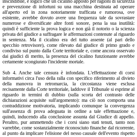
inscindibile, è logico che un cicalino apposto per ragioni di sicurezza
e prevenzione di infortuni su una macchina destinata ad operare
all'aperto ed in zona notoriamente trafficata e rumorosa, ove
esistente, avrebbe dovuto avere una frequenza tale da sovrastare
numerose e diversificate altre fonti sonore, pena la sua inutilità:
quindi è sufficiente la prova logica e non già il notorio o la scienza
privata del giudice a suffragare le affermazioni contenute al riguardo
in sentenza. Ma il cicalino era del tutto assente (al pari dello
specchio retrovisore), come rilevato dal giudice di primo grado e
condiviso sul punto dalla Corte territoriale e, come ancora osservato
dai giudici di merito, la presenza del cicalino funzionante avrebbe
certamente scongiurato l'incidente mortale.
Sub 4. Anche tale censura è infondata. L'effettuazione di corsi
informativi circa l'uso della ralla con specifico riferimento al divieto
della manovra in retromarcia, la circostanza viene esclusa
recisamente dalla Corte territoriale, laddove il Tribunale si esprime al
riguardo in termini di dubbio (sulla scorta del contrasto delle
dichiarazioni acquisite sull'argomento): ma ciò non comporta una
contraddizione motivatoria, implicando comunque la convergenza
sull'assenza di prova adeguata in ordine a tale effettuazione e,
quindi, inducendo alla conclusione assunta dal Giudice di appello.
Peraltro, pur ammettendo che i corsi siano stati tenuti, tanto non
varrebbe, come sostanzialmente riconosciuto finanche dal ricorrente,
al punto da implicare l'elisione del nesso causale dell'evento rispetto