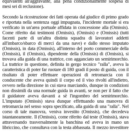
equivalenti all'aggravante, alla pena condizionalmente sospesa di
mesi sei di reclusione).
Secondo la ricostruzione dei fatti operata dal giudice di primo grado
e riportata nella sentenza oggi impugnata, l'incidente mortale si era
verificato in un'area portuale affidata in concessione alla (Omissis).
Come riferito dai testimoni (Omissis), (Omissis) e (Omissis) (tutti
facenti parte di un'altra distinta squadra di lavoratori addetti
all'imbarco/sbarco di merci da una nave) e dallo stesso imputato
(Omissis), in data (Omissis), all'interno del porto commerciale della
(Omissis), il (Omissis), dipendente della (Omissis) di (Omissis), si
trovava alla guida di una trattrice, con agganciato un semirimorchio.
La trattrice in questione, definita in gergo tecnico "ralla", aveva la
caratteristica di poter far ruotare di 180 gradi il posto di guida, con il
risultato di poter effettuare operazioni di retromarcia con il
conducente che aveva quindi il corpo ed il viso rivolti all'indietro,
ovvero nella direzione in cui stava marciando, dunque in condizioni
non dissimili da una normale guida in avanti, se non per il fatto che
il guidatore aveva davanti a sè l'ingombro del semirimorchio.
L'imputato (Omissis) stava dunque effettuando una manovra di
retromarcia nel senso sopra specificato, alla guida di una "ralla". Nel
corso di tale manovra, veniva investito (Omissis), che decedeva
istantaneamente. Il (Omissis), come riferito dal teste (Omissis), stava
attraversando trasversalmente la banchina ed aveva in mano un
libriccino, che consultava con la testa abbassata. Il mezzo investitore