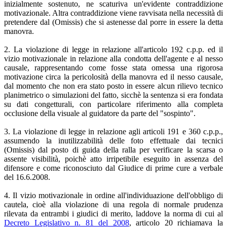
inizialmente sostenuto, ne scaturiva un'evidente contraddizione
motivazionale. Altra contraddizione viene ravvisata nella necessità di
pretendere dal (Omissis) che si astenesse dal porre in essere la detta
manovra.
2. La violazione di legge in relazione all'articolo 192 c.p.p. ed il
vizio motivazionale in relazione alla condotta dell'agente e al nesso
causale, rappresentando come fosse stata omessa una rigorosa
motivazione circa la pericolosità della manovra ed il nesso causale,
dal momento che non era stato posto in essere alcun rilievo tecnico
planimetrico o simulazioni del fatto, sicchè la sentenza si era fondata
su dati congetturali, con particolare riferimento alla completa
occlusione della visuale al guidatore da parte del "sospinto".
3. La violazione di legge in relazione agli articoli 191 e 360 c.p.p.,
assumendo la inutilizzabilità delle foto effettuale dai tecnici
(Omissis) dal posto di guida della ralla per verificare la scarsa o
assente visibilità, poichè atto irripetibile eseguito in assenza del
difensore e come riconosciuto dal Giudice di prime cure a verbale
del 16.6.2008.
4. Il vizio motivazionale in ordine all'individuazione dell'obbligo di
cautela, cioè alla violazione di una regola di normale prudenza
rilevata da entrambi i giudici di merito, laddove la norma di cui al
Decreto Legislativo n. 81 del 2008
, articolo 20 richiamava la