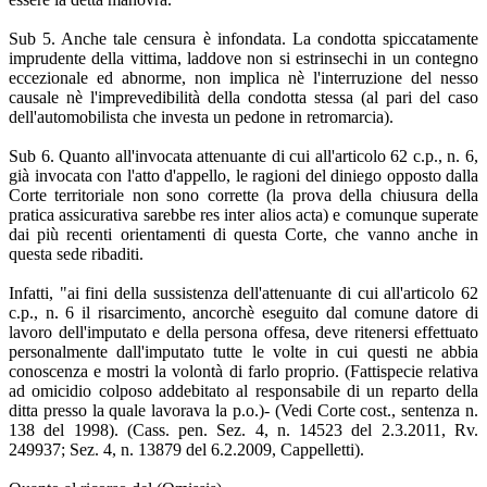
Sub 5. Anche tale censura è infondata. La condotta spiccatamente
imprudente della vittima, laddove non si estrinsechi in un contegno
eccezionale ed abnorme, non implica nè l'interruzione del nesso
causale nè l'imprevedibilità della condotta stessa (al pari del caso
dell'automobilista che investa un pedone in retromarcia).
Sub 6. Quanto all'invocata attenuante di cui all'articolo 62 c.p., n. 6,
già invocata con l'atto d'appello, le ragioni del diniego opposto dalla
Corte territoriale non sono corrette (la prova della chiusura della
pratica assicurativa sarebbe res inter alios acta) e comunque superate
dai più recenti orientamenti di questa Corte, che vanno anche in
questa sede ribaditi.
Infatti, "ai fini della sussistenza dell'attenuante di cui all'articolo 62
c.p., n. 6 il risarcimento, ancorchè eseguito dal comune datore di
lavoro dell'imputato e della persona offesa, deve ritenersi effettuato
personalmente dall'imputato tutte le volte in cui questi ne abbia
conoscenza e mostri la volontà di farlo proprio. (Fattispecie relativa
ad omicidio colposo addebitato al responsabile di un reparto della
ditta presso la quale lavorava la p.o.)- (Vedi Corte cost., sentenza n.
138 del 1998). (Cass. pen. Sez. 4, n. 14523 del 2.3.2011, Rv.
249937; Sez. 4, n. 13879 del 6.2.2009, Cappelletti).