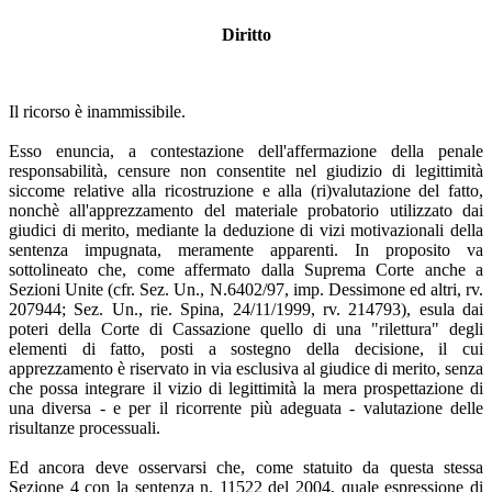
Diritto
Il ricorso è inammissibile.
Esso enuncia, a contestazione dell'affermazione della penale
responsabilità, censure non consentite nel giudizio di legittimità
siccome relative alla ricostruzione e alla (ri)valutazione del fatto,
nonchè all'apprezzamento del materiale probatorio utilizzato dai
giudici di merito, mediante la deduzione di vizi motivazionali della
sentenza impugnata, meramente apparenti. In proposito va
sottolineato che, come affermato dalla Suprema Corte anche a
Sezioni Unite (cfr. Sez. Un., N.6402/97, imp. Dessimone ed altri, rv.
207944; Sez. Un., rie. Spina, 24/11/1999, rv. 214793), esula dai
poteri della Corte di Cassazione quello di una "rilettura" degli
elementi di fatto, posti a sostegno della decisione, il cui
apprezzamento è riservato in via esclusiva al giudice di merito, senza
che possa integrare il vizio di legittimità la mera prospettazione di
una diversa - e per il ricorrente più adeguata - valutazione delle
risultanze processuali.
Ed ancora deve osservarsi che, come statuito da questa stessa
Sezione 4 con la sentenza n. 11522 del 2004, quale espressione di