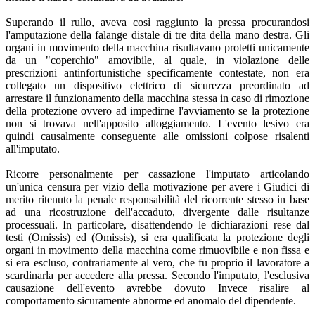
Superando il rullo, aveva così raggiunto la pressa procurandosi
l'amputazione della falange distale di tre dita della mano destra. Gli
organi in movimento della macchina risultavano protetti unicamente
da un "coperchio" amovibile, al quale, in violazione delle
prescrizioni antinfortunistiche specificamente contestate, non era
collegato un dispositivo elettrico di sicurezza preordinato ad
arrestare il funzionamento della macchina stessa in caso di rimozione
della protezione ovvero ad impedirne l'avviamento se la protezione
non si trovava nell'apposito alloggiamento. L'evento lesivo era
quindi causalmente conseguente alle omissioni colpose risalenti
all'imputato.
Ricorre personalmente per cassazione l'imputato articolando
un'unica censura per vizio della motivazione per avere i Giudici di
merito ritenuto la penale responsabilità del ricorrente stesso in base
ad una ricostruzione dell'accaduto, divergente dalle risultanze
processuali. In particolare, disattendendo le dichiarazioni rese dal
testi (Omissis) ed (Omissis), si era qualificata la protezione degli
organi in movimento della macchina come rimuovibile e non fissa e
si era escluso, contrariamente al vero, che fu proprio il lavoratore a
scardinarla per accedere alla pressa. Secondo l'imputato, l'esclusiva
causazione dell'evento avrebbe dovuto Invece risalire al
comportamento sicuramente abnorme ed anomalo del dipendente.