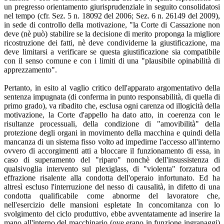
un pregresso orientamento giurisprudenziale in seguito consolidatosi
nel tempo (cfr. Sez. 5 n. 18092 del 2006; Sez. 6 n. 26149 del 2009),
in sede di controllo della motivazione, "la Corte di Cassazione non
deve (nè può) stabilire se la decisione di merito proponga la migliore
ricostruzione dei fatti, nè deve condividerne la giustificazione, ma
deve limitarsi a verificare se questa giustificazione sia compatibile
con il senso comune e con i limiti di una "plausibile opinabilità di
apprezzamento".
Pertanto, in esito al vaglio critico dell'apparato argomentativo della
sentenza impugnata (di conferma in punto responsabilità, di quella di
primo grado), va ribadito che, esclusa ogni carenza od illogicità della
motivazione, la Corte d'appello ha dato atto, in coerenza con le
risultanze processuali, della condizione di "amovibilità" della
protezione degli organi in movimento della macchina e quindi della
mancanza di un sistema fisso volto ad impedirne l'accesso all'interno
ovvero di accorgimenti atti a bloccare il funzionamento di essa, in
caso di superamento del "riparo" nonchè dell'insussistenza di
qualsivoglia intervento sul plexiglass, di "violenta" forzatura od
effrazione risalente alla condotta dell'operaio infortunato. Ed ha
altresì escluso l'interruzione del nesso di causalità, in difetto di una
condotta qualificabile come abnorme del lavoratore che,
nell'esercizio delle mansioni espletate In concomitanza con lo
svolgimento del ciclo produttivo, ebbe avventatamente ad inserire la
mano all'interno del macchinario (ove erano in funzione ingranaggi)