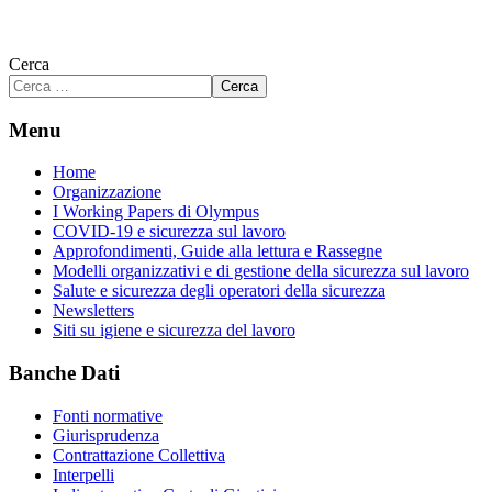
Cerca
Cerca
Menu
Home
Organizzazione
I Working Papers di Olympus
COVID-19 e sicurezza sul lavoro
Approfondimenti, Guide alla lettura e Rassegne
Modelli organizzativi e di gestione della sicurezza sul lavoro
Salute e sicurezza degli operatori della sicurezza
Newsletters
Siti su igiene e sicurezza del lavoro
Banche Dati
Fonti normative
Giurisprudenza
Contrattazione Collettiva
Interpelli