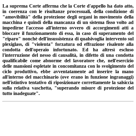
La suprema Corte afferma che la Corte d'appello ha dato atto,
in coerenza con le risultanze processuali, della condizione di
"amovibilità" della protezione degli organi in movimento della
macchina e quindi della mancanza di un sistema fisso volto ad
impedirne l'accesso all'interno ovvero di accorgimenti atti a
bloccare il funzionamento di essa, in caso di superamento del
"riparo" nonchè dell'insussistenza di qualsivoglia intervento sul
plexiglass, di "violenta" forzatura od effrazione risalente alla
condotta dell'operaio infortunato. Ed ha altresì escluso
l'interruzione del nesso di causalità, in difetto di una condotta
qualificabile come abnorme del lavoratore che, nell'esercizio
delle mansioni espletate in concomitanza con lo svolgimento del
ciclo produttivo, ebbe avventatamente ad inserire la mano
all'interno del macchinario (ove erano in funzione ingranaggi)
nell'istintivo tentativo di riposizionare correttamente la salsiccia
sulla relativa vaschetta, "superando misure di protezione del
tutto inadeguate".