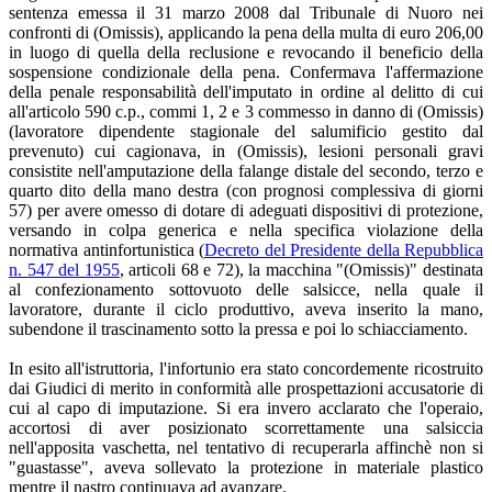
sentenza emessa il 31 marzo 2008 dal Tribunale di Nuoro nei
confronti di (Omissis), applicando la pena della multa di euro 206,00
in luogo di quella della reclusione e revocando il beneficio della
sospensione condizionale della pena. Confermava l'affermazione
della penale responsabilità dell'imputato in ordine al delitto di cui
all'articolo 590 c.p., commi 1, 2 e 3 commesso in danno di (Omissis)
(lavoratore dipendente stagionale del salumificio gestito dal
prevenuto) cui cagionava, in (Omissis), lesioni personali gravi
consistite nell'amputazione della falange distale del secondo, terzo e
quarto dito della mano destra (con prognosi complessiva di giorni
57) per avere omesso di dotare di adeguati dispositivi di protezione,
versando in colpa generica e nella specifica violazione della
normativa antinfortunistica (
Decreto del Presidente della Repubblica
n. 547 del 1955
, articoli 68 e 72), la macchina "(Omissis)" destinata
al confezionamento sottovuoto delle salsicce, nella quale il
lavoratore, durante il ciclo produttivo, aveva inserito la mano,
subendone il trascinamento sotto la pressa e poi lo schiacciamento.
In esito all'istruttoria, l'infortunio era stato concordemente ricostruito
dai Giudici di merito in conformità alle prospettazioni accusatorie di
cui al capo di imputazione. Si era invero acclarato che l'operaio,
accortosi di aver posizionato scorrettamente una salsiccia
nell'apposita vaschetta, nel tentativo di recuperarla affinchè non si
"guastasse", aveva sollevato la protezione in materiale plastico
mentre il nastro continuava ad avanzare.