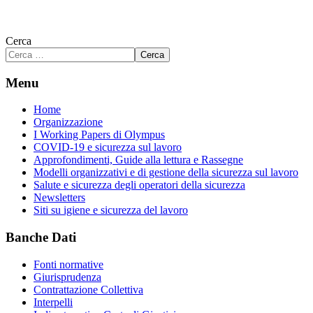
Cerca
Cerca
Menu
Home
Organizzazione
I Working Papers di Olympus
COVID-19 e sicurezza sul lavoro
Approfondimenti, Guide alla lettura e Rassegne
Modelli organizzativi e di gestione della sicurezza sul lavoro
Salute e sicurezza degli operatori della sicurezza
Newsletters
Siti su igiene e sicurezza del lavoro
Banche Dati
Fonti normative
Giurisprudenza
Contrattazione Collettiva
Interpelli