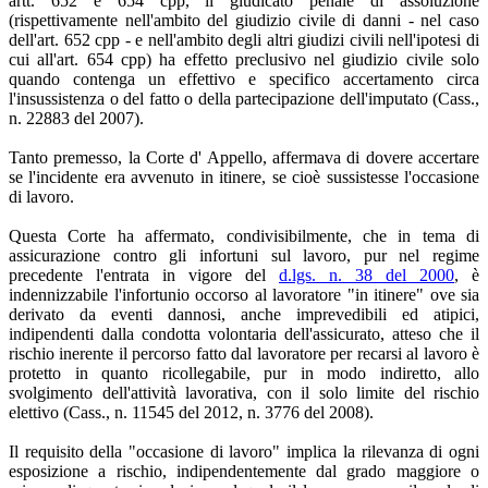
artt. 652 e 654 cpp, il giudicato penale di assoluzione
(rispettivamente nell'ambito del giudizio civile di danni - nel caso
dell'art. 652 cpp - e nell'ambito degli altri giudizi civili nell'ipotesi di
cui all'art. 654 cpp) ha effetto preclusivo nel giudizio civile solo
quando contenga un effettivo e specifico accertamento circa
l'insussistenza o del fatto o della partecipazione dell'imputato (Cass.,
n. 22883 del 2007).
Tanto premesso, la Corte d' Appello, affermava di dovere accertare
se l'incidente era avvenuto in itinere, se cioè sussistesse l'occasione
di lavoro.
Questa Corte ha affermato, condivisibilmente, che in tema di
assicurazione contro gli infortuni sul lavoro, pur nel regime
precedente l'entrata in vigore del
d.lgs. n. 38 del 2000
, è
indennizzabile l'infortunio occorso al lavoratore "in itinere" ove sia
derivato da eventi dannosi, anche imprevedibili ed atipici,
indipendenti dalla condotta volontaria dell'assicurato, atteso che il
rischio inerente il percorso fatto dal lavoratore per recarsi al lavoro è
protetto in quanto ricollegabile, pur in modo indiretto, allo
svolgimento dell'attività lavorativa, con il solo limite del rischio
elettivo (Cass., n. 11545 del 2012, n. 3776 del 2008).
Il requisito della "occasione di lavoro" implica la rilevanza di ogni
esposizione a rischio, indipendentemente dal grado maggiore o