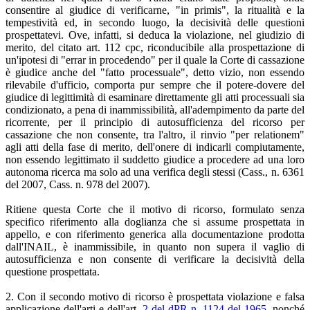
consentire al giudice di verificarne, "in primis", la ritualità e la
tempestività ed, in secondo luogo, la decisività delle questioni
prospettatevi. Ove, infatti, si deduca la violazione, nel giudizio di
merito, del citato art. 112 cpc, riconducibile alla prospettazione di
un'ipotesi di "errar in procedendo" per il quale la Corte di cassazione
è giudice anche del "fatto processuale", detto vizio, non essendo
rilevabile d'ufficio, comporta pur sempre che il potere-dovere del
giudice di legittimità di esaminare direttamente gli atti processuali sia
condizionato, a pena di inammissibilità, all'adempimento da parte del
ricorrente, per il principio di autosufficienza del ricorso per
cassazione che non consente, tra l'altro, il rinvio "per relationem"
agli atti della fase di merito, dell'onere di indicarli compiutamente,
non essendo legittimato il suddetto giudice a procedere ad una loro
autonoma ricerca ma solo ad una verifica degli stessi (Cass., n. 6361
del 2007, Cass. n. 978 del 2007).
Ritiene questa Corte che il motivo di ricorso, formulato senza
specifico riferimento alla doglianza che si assume prospettata in
appello, e con riferimento generica alla documentazione prodotta
dall'INAIL, è inammissibile, in quanto non supera il vaglio di
autosufficienza e non consente di verificare la decisività della
questione prospettata.
2. Con il secondo motivo di ricorso è prospettata violazione e falsa
applicazione dell'arti e dell'art.
2 del dPR n. 1124 del 1965
, nonché