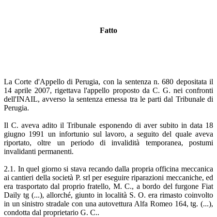
Fatto
La Corte d'Appello di Perugia, con la sentenza n. 680 depositata il
14 aprile 2007, rigettava l'appello proposto da C. G. nei confronti
dell'INAIL, avverso la sentenza emessa tra le parti dal Tribunale di
Perugia.
Il C. aveva adito il Tribunale esponendo di aver subito in data 18
giugno 1991 un infortunio sul lavoro, a seguito del quale aveva
riportato, oltre un periodo di invalidità temporanea, postumi
invalidanti permanenti.
2.1. In quel giorno si stava recando dalla propria officina meccanica
ai cantieri della società P. srl per eseguire riparazioni meccaniche, ed
era trasportato dal proprio fratello, M. C., a bordo del furgone Fiat
Daily tg (...), allorché, giunto in località S. O. era rimasto coinvolto
in un sinistro stradale con una autovettura Alfa Romeo 164, tg. (...),
condotta dal proprietario G. C..