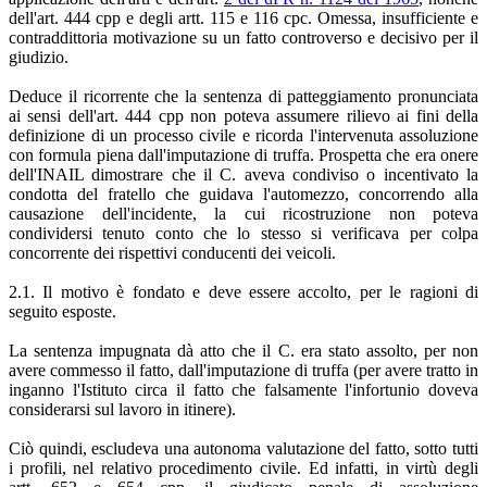
dell'art. 444 cpp e degli artt. 115 e 116 cpc. Omessa, insufficiente e
contraddittoria motivazione su un fatto controverso e decisivo per il
giudizio.
Deduce il ricorrente che la sentenza di patteggiamento pronunciata
ai sensi dell'art. 444 cpp non poteva assumere rilievo ai fini della
definizione di un processo civile e ricorda l'intervenuta assoluzione
con formula piena dall'imputazione di truffa. Prospetta che era onere
dell'INAIL dimostrare che il C. aveva condiviso o incentivato la
condotta del fratello che guidava l'automezzo, concorrendo alla
causazione dell'incidente, la cui ricostruzione non poteva
condividersi tenuto conto che lo stesso si verificava per colpa
concorrente dei rispettivi conducenti dei veicoli.
2.1. Il motivo è fondato e deve essere accolto, per le ragioni di
seguito esposte.
La sentenza impugnata dà atto che il C. era stato assolto, per non
avere commesso il fatto, dall'imputazione di truffa (per avere tratto in
inganno l'Istituto circa il fatto che falsamente l'infortunio doveva
considerarsi sul lavoro in itinere).
Ciò quindi, escludeva una autonoma valutazione del fatto, sotto tutti
i profili, nel relativo procedimento civile. Ed infatti, in virtù degli