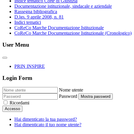
Indice tematico Corte di Giustizia
Documentazione istituzionale, sindacale e aziendale
Rassegna bibliografica
D.lgs. 9 aprile 2008, n. 81
Indici tematici
CoReCo Marche Documentazione Istituzionale
CoReCo Marche Documentazione Istituzionale (Cronologico)
User Menu
PRIN INSPIRE
Login Form
Nome utente
Password
Mostra password
Ricordami
Accesso
Hai dimenticato la tua password?
Hai dimenticato il tuo nome utente?