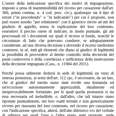
L'onere della indicazione specifica dei motivi di impugnazione,
imposto a pena di inammissibilità del ricorso per cassazione dall'art.
366, primo comma, n. 4 cod. proc. civ.), qualunque sia il tipo di
errore ("in procedendo" o "in iudicando") per cui è proposto, non
può essere assolto "per relationem" con il generico rinvio ad atti del
giudizio di appello, senza la esplicazione del loro contenuto,
essendovi il preciso onere di indicare, in modo puntuale, gli atti
processuali ed i documenti sui quali il ricorso si fonda, nonché le
circostanze di fatto che potevano condurre, se adeguatamente
considerate, ad una diversa decisione e dovendo il ricorso medesimo
contenere, in sé, tutti gli elementi che diano al giudice di legittimità
la possibilità di provvedere al diretto controllo della decisività dei
punti controversi e della correttezza e sufficienza della motivazione
della decisione impugnata (Cass., n. 11984 del 2011).
Perché possa utilmente dedursi in sede di legittimità un vizio di
omessa pronunzia, ai sensi dell'art. 112 cpc, è necessario, da un lato,
che al giudice del merito siano state rivolte una domanda od
un'eccezione autonomamente apprezzabili, ritualmente ed
inequivocabilmente formulate, per le quali quella pronunzia si sia
resa necessaria ed ineludibile, e, dall'altro, che tali istanze siano
riportate puntualmente, nei loro esatti termini e non genericamente
ovvero per riassunto del loro contenuto, nel ricorso per cassazione,
con l'indicazione specifica, altresì, dell'atto difensivo e/o del verbale
di udienza nei quali l'una o l'altra erano state proposte, onde