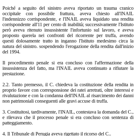
Poiché a seguito del sinistro aveva riportato un trauma cranico
occipitale con possibile frattura, aveva chiesto all'INAIL
l'indennizzo corrispondente, e l'INAIL aveva liquidato una rendita
corrispondente all'11 per cento di inabilità; successivamente l'Istituto
però aveva ritenuto insussistente l'infortunio sul lavoro, e aveva
proposto querela nei confronti del ricorrente per truffa, avendo
questi dolosamente tratto in inganno l'Istituto medesimo circa la
natura del sinistro. sospendendo l'erogazione della rendita dall'inizio
del 1994.
Il procedimento penale si era concluso con l'affermazione della
insussistenza del fatto, ma l'INAIL aveva continuato a rifiutare la
prestazione.
2.2. Tanto premesso, il C. chiedeva la costituzione della rendita in
proprio favore con corresponsione dei ratei arretrati, oltre interessi e
rivalutazione e con la condanna dell'INAIL al risarcimento dei danni
non patrimoniali conseguenti alle gravi accuse di truffa.
3. Costituitosi, tardivamente, l'INAIL, contestava la domanda del C.,
e rilevava che il processo penale si era concluso con sentenza di
patteggiamento.
4. Il Tribunale di Perugia aveva rigettato il ricorso del C..