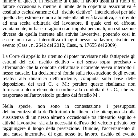
minore di questo, in relazione al quale il lavoro assuma il ruolo di
fattore occasionale, mentre il limite della copertura assicurativa è
costituito esclusivamente dal "rischio elettivo", intendendosi per tale
quello che, estraneo e non attinente alla attività lavorativa, sia dovuto
ad una scelta arbitraria del lavoratore, il quale crei ed affronti
volutamente, in base a ragioni o ad impulsi personali, una situazione
diversa da quella inerente alla attività lavorativa, ponendo così in
essere una causa interruttiva di ogni nesso tra lavoro, rischio ed
evento (Cass., n. 2642 del 2012, Cass., n. 17655 del 2009).
La Corte di appello ha ritenuto di poter ravvisare nella fattispecie gli
estremi del c.d. rischio elettivo - nel senso sopra precisato -
affermando che la condotta dell'attuale ricorrente aveva interrotto il
nesso causale. La decisione si fonda sulla ricostruzione degli eventi
relativi alla dinamica dell'incidente, compiuta sulla base delle
deposizioni dei testi C. e M.: peraltro queste risultanze non
forniscono alcun elemento in ordine alla condotta di G. C., che era
trasportato sull'autoveicolo guidato dal fratello M..
Nella specie, non sono in contestazione i presupposti
dell'indennizzabilità dell'infortunio in itinere, che attengono sia alla
sussistenza di un nesso almeno occasionale tra itinerario seguito e
attività lavorativa, sia alla necessità dell'uso del veicolo privato per
raggiungere il luogo della prestazione. Dunque, l'accertamento di
una causa interruttiva di ogni nesso tra lavoro, rischio ed evento