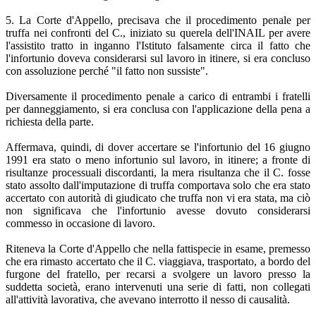
5. La Corte d'Appello, precisava che il procedimento penale per
truffa nei confronti del C., iniziato su querela dell'INAIL per avere
l'assistito tratto in inganno l'Istituto falsamente circa il fatto che
l'infortunio doveva considerarsi sul lavoro in itinere, si era concluso
con assoluzione perché "il fatto non sussiste".
Diversamente il procedimento penale a carico di entrambi i fratelli
per danneggiamento, si era conclusa con l'applicazione della pena a
richiesta della parte.
Affermava, quindi, di dover accertare se l'infortunio del 16 giugno
1991 era stato o meno infortunio sul lavoro, in itinere; a fronte di
risultanze processuali discordanti, la mera risultanza che il C. fosse
stato assolto dall'imputazione di truffa comportava solo che era stato
accertato con autorità di giudicato che truffa non vi era stata, ma ciò
non significava che l'infortunio avesse dovuto considerarsi
commesso in occasione di lavoro.
Riteneva la Corte d'Appello che nella fattispecie in esame, premesso
che era rimasto accertato che il C. viaggiava, trasportato, a bordo del
furgone del fratello, per recarsi a svolgere un lavoro presso la
suddetta società, erano intervenuti una serie di fatti, non collegati
all'attività lavorativa, che avevano interrotto il nesso di causalità.