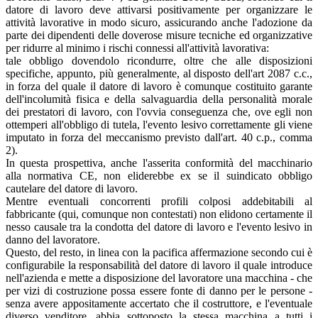
datore di lavoro deve attivarsi positivamente per organizzare le
attività lavorative in modo sicuro, assicurando anche l'adozione da
parte dei dipendenti delle doverose misure tecniche ed organizzative
per ridurre al minimo i rischi connessi all'attività lavorativa:
tale obbligo dovendolo ricondurre, oltre che alle disposizioni
specifiche, appunto, più generalmente, al disposto dell'art 2087 c.c.,
in forza del quale il datore di lavoro è comunque costituito garante
dell'incolumità fisica e della salvaguardia della personalità morale
dei prestatori di lavoro, con l'ovvia conseguenza che, ove egli non
ottemperi all'obbligo di tutela, l'evento lesivo correttamente gli viene
imputato in forza del meccanismo previsto dall'art. 40 c.p., comma
2).
In questa prospettiva, anche l'asserita conformità del macchinario
alla normativa CE, non eliderebbe ex se il suindicato obbligo
cautelare del datore di lavoro.
Mentre eventuali concorrenti profili colposi addebitabili al
fabbricante (qui, comunque non contestati) non elidono certamente il
nesso causale tra la condotta del datore di lavoro e l'evento lesivo in
danno del lavoratore.
Questo, del resto, in linea con la pacifica affermazione secondo cui è
configurabile la responsabilità del datore di lavoro il quale introduce
nell'azienda e mette a disposizione del lavoratore una macchina - che
per vizi di costruzione possa essere fonte di danno per le persone -
senza avere appositamente accertato che il costruttore, e l'eventuale
diverso venditore, abbia sottoposto la stessa macchina a tutti i