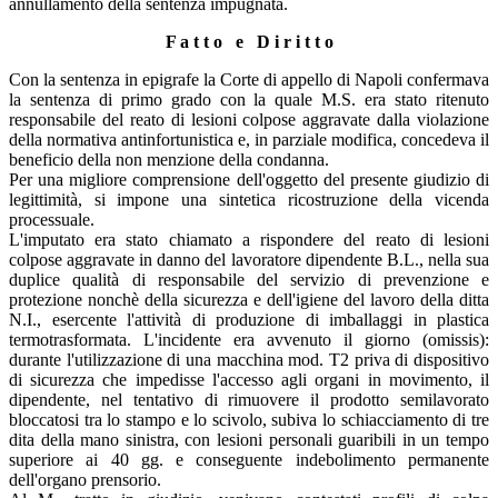
annullamento della sentenza impugnata.
F a t t o e D i r i t t o
Con la sentenza in epigrafe la Corte di appello di Napoli confermava
la sentenza di primo grado con la quale M.S. era stato ritenuto
responsabile del reato di lesioni colpose aggravate dalla violazione
della normativa antinfortunistica e, in parziale modifica, concedeva il
beneficio della non menzione della condanna.
Per una migliore comprensione dell'oggetto del presente giudizio di
legittimità, si impone una sintetica ricostruzione della vicenda
processuale.
L'imputato era stato chiamato a rispondere del reato di lesioni
colpose aggravate in danno del lavoratore dipendente B.L., nella sua
duplice qualità di responsabile del servizio di prevenzione e
protezione nonchè della sicurezza e dell'igiene del lavoro della ditta
N.I., esercente l'attività di produzione di imballaggi in plastica
termotrasformata. L'incidente era avvenuto il giorno (omissis):
durante l'utilizzazione di una macchina mod. T2 priva di dispositivo
di sicurezza che impedisse l'accesso agli organi in movimento, il
dipendente, nel tentativo di rimuovere il prodotto semilavorato
bloccatosi tra lo stampo e lo scivolo, subiva lo schiacciamento di tre
dita della mano sinistra, con lesioni personali guaribili in un tempo
superiore ai 40 gg. e conseguente indebolimento permanente
dell'organo prensorio.