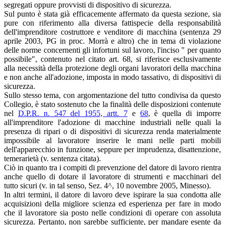
segregati oppure provvisti di dispositivo di sicurezza.
Sul punto è stata già efficacemente affermato da questa sezione, sia
pure con riferimento alla diversa fattispecie della responsabilità
dell'imprenditore costruttore e venditore di macchina (sentenza 29
aprile 2003, PG in proc. Morrà e altro) che in tema di violazione
delle norme concernenti gli infortuni sul lavoro, l'inciso " per quanto
possibile", contenuto nel citato art. 68, si riferisce esclusivamente
alla necessità della protezione degli organi lavoratori della macchina
e non anche all'adozione, imposta in modo tassativo, di dispositivi di
sicurezza.
Sullo stesso tema, con argomentazione del tutto condivisa da questo
Collegio, è stato sostenuto che la finalità delle disposizioni contenute
nel
D.P.R. n. 547 del 1955, artt. 7
e
68
, è quella di imporre
all'imprenditore l'adozione di macchine industriali nelle quali la
presenza di ripari o di dispositivi di sicurezza renda materialmente
impossibile al lavoratore inserire le mani nelle parti mobili
dell'apparecchio in funzione, seppure per imprudenza, disattenzione,
temerarietà (v. sentenza citata).
Ciò in quanto tra i compiti di prevenzione del datore di lavoro rientra
anche quello di dotare il lavoratore di strumenti e macchinari del
tutto sicuri (v. in tal senso, Sez. 4^, 10 novembre 2005, Minesso).
In altri termini, il datore di lavoro deve ispirare la sua condotta alle
acquisizioni della migliore scienza ed esperienza per fare in modo
che il lavoratore sia posto nelle condizioni di operare con assoluta
sicurezza. Pertanto, non sarebbe sufficiente, per mandare esente da