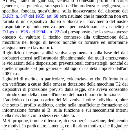
Al M., tratto in giudizio, venivano contestati profili di colpa
generica, sia generica, sub specie dell'imprudenza e negligenza, sia
specifica, fondata, quest'ultima, sulla inosservanza del disposto del
D.P.R. n. 547 del 1955, art. 68
(era risultato che la macchina non era
fornita di un dispositivo idoneo a bloccare il movimento del nastro
trasportatore quando veniva aperta per posizionare le vaschette) e
D.Lgs. n. 626 del 1994, art. 22
(sul presupposto che lo stesso avesse
omesso di valutare il rischio connesso alla utilizzazione della
macchina nel luogo di lavoro nonchè di formare ed informarne
adeguatamente i lavoratori).
Il giudizio di responsabilità veniva argomentato sulla base dei dati
probatori emersi nell'istruttoria dibattimentale, dai quali emergevano
le violazioni delle disposizioni prevenzionali contestategli, nonché di
quelle imposte dal più generale obbligo di cautela imposto dall'art
2087 c.c..
I giudici di merito, in particolare, evidenziavano che l'infortunio si
era verificato a causa della omessa dotazione della macchina T2 dei
dispositivi di protezione previsti dalla legge, che aveva consentito
l'introduzione della mano all'interno del macchinario in funzione.
L'addebito di colpa a carico del M. veniva inoltre individuato, oltre
che sotto il profilo suddetto, anche nella insufficiente formazione ed
informazione fornita al B. sulla funzione e sui meccanismi interni
della macchina cui lo stesso era addetto.
M.S. propone, tramite difensore, ricorso per Cassazione, deducendo
tre motivi. In particolare, lamenta, con il primo motivo, che il giudice