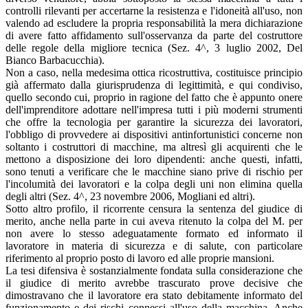
controlli rilevanti per accertarne la resistenza e l'idoneità all'uso, non
valendo ad escludere la propria responsabilità la mera dichiarazione
di avere fatto affidamento sull'osservanza da parte del costruttore
delle regole della migliore tecnica (Sez. 4^, 3 luglio 2002, Del
Bianco Barbacucchia).
Non a caso, nella medesima ottica ricostruttiva, costituisce principio
già affermato dalla giurisprudenza di legittimità, e qui condiviso,
quello secondo cui, proprio in ragione del fatto che è appunto onere
dell'imprenditore adottare nell'impresa tutti i più moderni strumenti
che offre la tecnologia per garantire la sicurezza dei lavoratori,
l'obbligo di provvedere ai dispositivi antinfortunistici concerne non
soltanto i costruttori di macchine, ma altresì gli acquirenti che le
mettono a disposizione dei loro dipendenti: anche questi, infatti,
sono tenuti a verificare che le macchine siano prive di rischio per
l'incolumità dei lavoratori e la colpa degli uni non elimina quella
degli altri (Sez. 4^, 23 novembre 2006, Mogliani ed altri).
Sotto altro profilo, il ricorrente censura la sentenza del giudice di
merito, anche nella parte in cui aveva ritenuto la colpa del M. per
non avere lo stesso adeguatamente formato ed informato il
lavoratore in materia di sicurezza e di salute, con particolare
riferimento al proprio posto di lavoro ed alle proprie mansioni.
La tesi difensiva è sostanzialmente fondata sulla considerazione che
il giudice di merito avrebbe trascurato prove decisive che
dimostravano che il lavoratore era stato debitamente informato del
funzionamento e dei rischi connessi all'uso della macchina. Anche