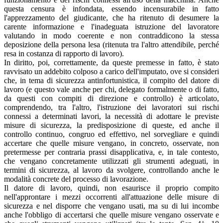
questa censura è infondata, essendo incensurabile in fatto
l'apprezzamento del giudicante, che ha ritenuto di desumere la
carente informazione e l'inadeguata istruzione del lavoratore
valutando in modo coerente e non contraddicono la stessa
deposizione della persona lesa (ritenuta tra l'altro attendibile, perché
resa in costanza di rapporto di lavoro).
In diritto, poi, correttamente, da queste premesse in fatto, è stato
ravvisato un addebito colposo a carico dell'imputato, ove si consideri
che, in tema di sicurezza antinfortunistica, il compito del datore di
lavoro (e questo vale anche per chi, delegato formalmente o di fatto,
da questi con compiti di direzione e controllo) è articolato,
comprendendo, tra l'altro, l'istruzione dei lavoratori sui rischi
connessi a determinati lavori, la necessità di adottare le previste
misure di sicurezza, la predisposizione di queste, ed anche il
controllo continuo, congruo ed effettivo, nel sorvegliare e quindi
accertare che quelle misure vengano, in concreto, osservate, non
pretermesse per contraria prassi disapplicativa, e, in tale contesto,
che vengano concretamente utilizzati gli strumenti adeguati, in
termini di sicurezza, al lavoro da svolgere, controllando anche le
modalità concrete del processo di lavorazione.
Il datore di lavoro, quindi, non esaurisce il proprio compito
nell'approntare i mezzi occorrenti all'attuazione delle misure di
sicurezza e nel disporre che vengano usati, ma su di lui incombe
anche l'obbligo di accertarsi che quelle misure vengano osservate e