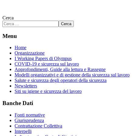
Cerca
Cerca
Menu
Home
Organizzazione
I Working Papers di Olympus
COVID-19 e sicurezza sul lavoro
Approfondimenti, Guide alla lettura e Rassegne
Modelli organizzativi e di gestione della sicurezza sul lavoro
Salute e sicurezza degli operatori della sicurezza
Newsletters
Siti su igiene e sicurezza del lavoro
Banche Dati
Fonti normative
Giurisprudenza
Contrattazione Collettiva
Interpelli