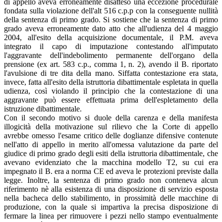
di appello aveva erroneamente disatteso una eccezione procedurale
fondata sulla violazione dell'alt 516 c.p.p con la conseguente nullità
della sentenza di primo grado. Si sostiene che la sentenza di primo
grado aveva erroneamente dato atto che all'udienza del 4 maggio
2004, all'esito della acquisizione documentale, il P.M. aveva
integrato il capo di imputazione contestando all'imputato
l'aggravante dell'indebolimento permanente dell'organo della
prensione (ex art. 583 c.p., comma 1, n. 2), avendo il B. riportato
l'avulsione di tre dita della mano. Siffatta contestazione era stata,
invece, fatta all'esito della istruttoria dibattimentale espletata in quella
udienza, così violando il principio che la contestazione di una
aggravante può essere effettuata prima dell'espletamento della
istruzione dibattimentale.
Con il secondo motivo si duole della carenza e della manifesta
illogicità della motivazione sul rilievo che la Corte di appello
avrebbe omesso l'esame critico delle doglianze difensive contenute
nell'atto di appello in merito all'omessa valutazione da parte del
giudice di primo grado degli esiti della istruttoria dibattimentale, che
avevano evidenziato che la macchina modello T2, su cui era
impegnato il B. era a norma CE ed aveva le protezioni previste dalla
legge. Inoltre, la sentenza di primo grado non conteneva alcun
riferimento nè alla esistenza di una disposizione di servizio esposta
nella bacheca dello stabilimento, in prossimità delle macchine di
produzione, con la quale si impartiva la precisa disposizione di
fermare la linea per rimuovere i pezzi nello stampo eventualmente