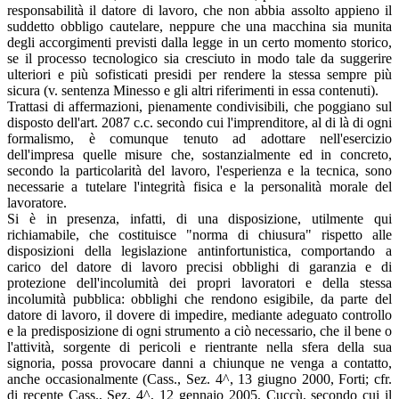
responsabilità il datore di lavoro, che non abbia assolto appieno il
suddetto obbligo cautelare, neppure che una macchina sia munita
degli accorgimenti previsti dalla legge in un certo momento storico,
se il processo tecnologico sia cresciuto in modo tale da suggerire
ulteriori e più sofisticati presidi per rendere la stessa sempre più
sicura (v. sentenza Minesso e gli altri riferimenti in essa contenuti).
Trattasi di affermazioni, pienamente condivisibili, che poggiano sul
disposto dell'art. 2087 c.c. secondo cui l'imprenditore, al di là di ogni
formalismo, è comunque tenuto ad adottare nell'esercizio
dell'impresa quelle misure che, sostanzialmente ed in concreto,
secondo la particolarità del lavoro, l'esperienza e la tecnica, sono
necessarie a tutelare l'integrità fisica e la personalità morale del
lavoratore.
Si è in presenza, infatti, di una disposizione, utilmente qui
richiamabile, che costituisce "norma di chiusura" rispetto alle
disposizioni della legislazione antinfortunistica, comportando a
carico del datore di lavoro precisi obblighi di garanzia e di
protezione dell'incolumità dei propri lavoratori e della stessa
incolumità pubblica: obblighi che rendono esigibile, da parte del
datore di lavoro, il dovere di impedire, mediante adeguato controllo
e la predisposizione di ogni strumento a ciò necessario, che il bene o
l'attività, sorgente di pericoli e rientrante nella sfera della sua
signoria, possa provocare danni a chiunque ne venga a contatto,
anche occasionalmente (Cass., Sez. 4^, 13 giugno 2000, Forti; cfr.
di recente Cass., Sez. 4^, 12 gennaio 2005, Cuccù, secondo cui il