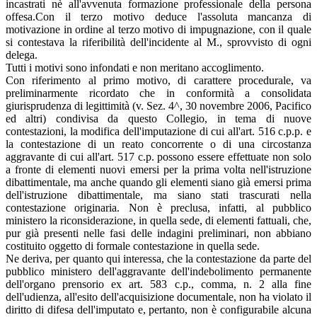
incastrati nè all'avvenuta formazione professionale della persona
offesa.Con il terzo motivo deduce l'assoluta mancanza di
motivazione in ordine al terzo motivo di impugnazione, con il quale
si contestava la riferibilità dell'incidente al M., sprovvisto di ogni
delega.
Tutti i motivi sono infondati e non meritano accoglimento.
Con riferimento al primo motivo, di carattere procedurale, va
preliminarmente ricordato che in conformità a consolidata
giurisprudenza di legittimità (v. Sez. 4^, 30 novembre 2006, Pacifico
ed altri) condivisa da questo Collegio, in tema di nuove
contestazioni, la modifica dell'imputazione di cui all'art. 516 c.p.p. e
la contestazione di un reato concorrente o di una circostanza
aggravante di cui all'art. 517 c.p. possono essere effettuate non solo
a fronte di elementi nuovi emersi per la prima volta nell'istruzione
dibattimentale, ma anche quando gli elementi siano già emersi prima
dell'istruzione dibattimentale, ma siano stati trascurati nella
contestazione originaria. Non è preclusa, infatti, al pubblico
ministero la riconsiderazione, in quella sede, di elementi fattuali, che,
pur già presenti nelle fasi delle indagini preliminari, non abbiano
costituito oggetto di formale contestazione in quella sede.
Ne deriva, per quanto qui interessa, che la contestazione da parte del
pubblico ministero dell'aggravante dell'indebolimento permanente
dell'organo prensorio ex art. 583 c.p., comma, n. 2 alla fine
dell'udienza, all'esito dell'acquisizione documentale, non ha violato il
diritto di difesa dell'imputato e, pertanto, non è configurabile alcuna