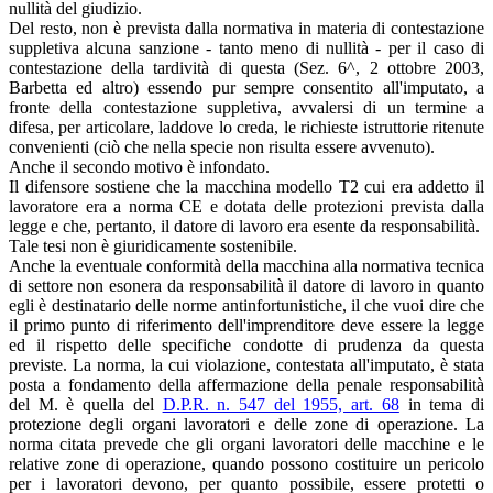
nullità del giudizio.
Del resto, non è prevista dalla normativa in materia di contestazione
suppletiva alcuna sanzione - tanto meno di nullità - per il caso di
contestazione della tardività di questa (Sez. 6^, 2 ottobre 2003,
Barbetta ed altro) essendo pur sempre consentito all'imputato, a
fronte della contestazione suppletiva, avvalersi di un termine a
difesa, per articolare, laddove lo creda, le richieste istruttorie ritenute
convenienti (ciò che nella specie non risulta essere avvenuto).
Anche il secondo motivo è infondato.
Il difensore sostiene che la macchina modello T2 cui era addetto il
lavoratore era a norma CE e dotata delle protezioni prevista dalla
legge e che, pertanto, il datore di lavoro era esente da responsabilità.
Tale tesi non è giuridicamente sostenibile.
Anche la eventuale conformità della macchina alla normativa tecnica
di settore non esonera da responsabilità il datore di lavoro in quanto
egli è destinatario delle norme antinfortunistiche, il che vuoi dire che
il primo punto di riferimento dell'imprenditore deve essere la legge
ed il rispetto delle specifiche condotte di prudenza da questa
previste. La norma, la cui violazione, contestata all'imputato, è stata
posta a fondamento della affermazione della penale responsabilità
del M. è quella del
D.P.R. n. 547 del 1955, art. 68
in tema di
protezione degli organi lavoratori e delle zone di operazione. La
norma citata prevede che gli organi lavoratori delle macchine e le
relative zone di operazione, quando possono costituire un pericolo
per i lavoratori devono, per quanto possibile, essere protetti o