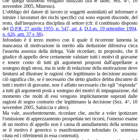
che quegli strumenti vengano utilizzati (tra le tante, Sez. 4^, 10
novembre 2005, Minesso).
L'obbligo del datore di lavoro (e soggetti assimilati) ad informare e
istruire i lavoratori dei rischi specifici cui sono esposti discende, del
resto, dall'inequivoca disciplina di settore (cfr. il combinato disposto
del
D.P.R. 27 aprile 1955, n. 547, art. 4
,
D.Lgs. 19 settembre 1994,
n. 626, artt. 37 e 38
).
Infondato è il terzo motivo con il quale il ricorrente lamenta la
mancanza di motivazione in merito alla deduzione difensiva circa
l'asserita assenza della delega. Vale ricordare, in proposito, che il
giudice di appello deve certamente valutare tutti i motivi di gravame
e tenere conto di tutti gli argomenti proposti dall'appellante a
sostegno degli stessi, ma in sede di redazione della motivazione deve
limitarsi ad illustrare le ragioni che legittimano la decisione assunta:
ciò significa che, se è necessario che detto giudice debba discutere di
tutti i motivi di gravame, non è affatto necessario che egli "risponda"
a tutti gli argomenti posti a sostegno dei motivi di impugnazione, dal
momento che molti di essi vengono implicitamente superati dalle
ragioni di segno contrario che legittimano la decisione (Sez. 4^, 10
novembre 2005, Salsiccia e altro).
Ma vale, assorbentemente, ricordare che, anche a voler ipotizzare
l'omissione di apprezzamento prospettata nei ricorsi, l'omesso esame
di un motivo di appello non è causa di annullamento della sentenza
se il motivo è generico o manifestamente infondato (v. sentenza
citata ed i riferimenti in essa contenuti).