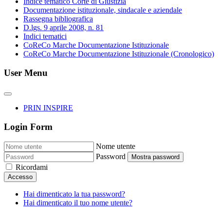
Indice tematico Corte di Giustizia
Documentazione istituzionale, sindacale e aziendale
Rassegna bibliografica
D.lgs. 9 aprile 2008, n. 81
Indici tematici
CoReCo Marche Documentazione Istituzionale
CoReCo Marche Documentazione Istituzionale (Cronologico)
User Menu
PRIN INSPIRE
Login Form
Nome utente
Password
Mostra password
Ricordami
Accesso
Hai dimenticato la tua password?
Hai dimenticato il tuo nome utente?