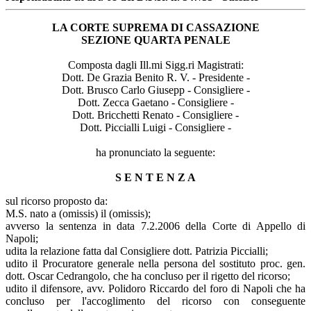
LA CORTE SUPREMA DI CASSAZIONE
SEZIONE QUARTA PENALE
Composta dagli Ill.mi Sigg.ri Magistrati:
Dott. De Grazia Benito R. V. - Presidente -
Dott. Brusco Carlo Giusepp - Consigliere -
Dott. Zecca Gaetano - Consigliere -
Dott. Bricchetti Renato - Consigliere -
Dott. Piccialli Luigi - Consigliere -
ha pronunciato la seguente:
S E N T E N Z A
sul ricorso proposto da:
M.S. nato a (omissis) il (omissis);
avverso la sentenza in data 7.2.2006 della Corte di Appello di
Napoli;
udita la relazione fatta dal Consigliere dott. Patrizia Piccialli;
udito il Procuratore generale nella persona del sostituto proc. gen.
dott. Oscar Cedrangolo, che ha concluso per il rigetto del ricorso;
udito il difensore, avv. Polidoro Riccardo del foro di Napoli che ha
concluso per l'accoglimento del ricorso con conseguente