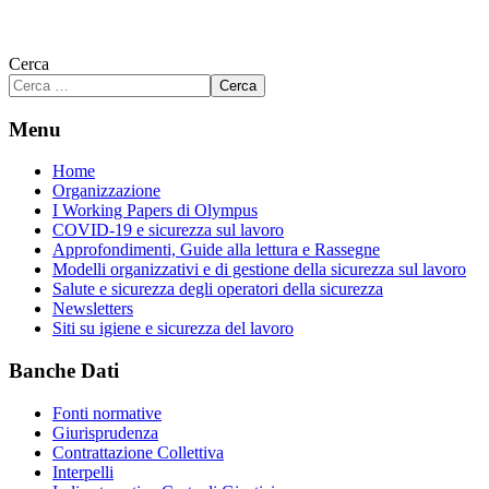
Cerca
Cerca
Menu
Home
Organizzazione
I Working Papers di Olympus
COVID-19 e sicurezza sul lavoro
Approfondimenti, Guide alla lettura e Rassegne
Modelli organizzativi e di gestione della sicurezza sul lavoro
Salute e sicurezza degli operatori della sicurezza
Newsletters
Siti su igiene e sicurezza del lavoro
Banche Dati
Fonti normative
Giurisprudenza
Contrattazione Collettiva
Interpelli