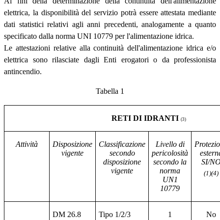
Ai fini della determinazione della continuità dell'alimentazione
elettrica, la disponibilità del servizio potrà essere attestata mediante
dati statistici relativi agli anni precedenti, analogamente a quanto
specificato dalla norma UNI 10779 per l'alimentazione idrica.
Le attestazioni relative alla continuità dell'alimentazione idrica e/o
elettrica sono rilasciate dagli Enti erogatori o da professionista
antincendio.
Tabella 1
RETI DI IDRANTI
(3)
Attività
Disposizione
Classificazione
Livello di
Protezi
vigente
secondo
pericolosità
estern
disposizione
secondo la
SI/N
vigente
norma
(1)(4)
UN1
10779
DM 26.8
Tipo 1/2/3
1
No