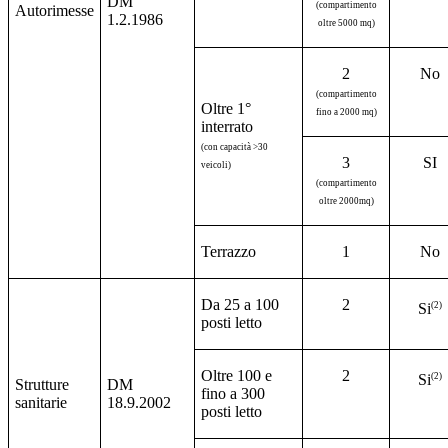
DM
(compartimento
Autorimesse
1.2.1986
oltre 5000 mq)
2
No
(compartimento
Oltre 1°
fino a 2000 mq)
interrato
(con capacità >30
3
SI
veicoli)
(compartimento
oltre 2000mq)
Terrazzo
1
No
Da 25 a 100
2
(2)
Si
posti letto
Oltre 100 e
2
(2)
Si
Strutture
DM
fino a 300
sanitarie
18.9.2002
posti letto