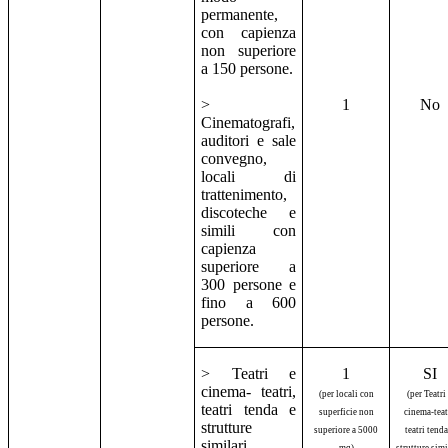
permanente,
con capienza
non superiore
a 150 persone.
>
1
No
Cinematografi,
auditori e sale
convegno,
locali di
trattenimento,
discoteche e
simili con
capienza
superiore a
300 persone e
fino a 600
persone.
> Teatri e
1
SI
cinema- teatri,
(per locali con
(per Teatri
teatri tenda e
superficie non
cinema-teat
strutture
superiore a 5000
teatri tenda
similari,
mq)
strutture simi