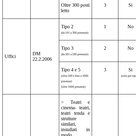
Oltre 300 posti
3
Si
letto
Tipo 2
1
No
(da 101 a 300 presenze)
Tipo 3
2
No
DM
(da 301 a 500 presenze)
Uffici
22.2.2006
Tipo 4 e 5
3
Si
(oltre 500 e fino a 1000
(solo per tip
presenze)
(oltre 1000 presenze)
> Teatri e
cinema- teatri,
teatri tenda e
strutture
similari,
installati in
modo