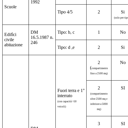
1992
Scuole
Tipo 4/5
2
Si
(solo per tip
DM
Tipo: b, c
1
No
Edifìci
16.5.1987 n.
civile
246
abitazione
Tipo: d ,e
2
Si
2
No
(
compartimento
fino a 2500 mq)
2
SI
Fuori terra e 1°
(compartimento
interrato
oltre 2500 mq e
(con capacità >50
inferiore a 5000
veicoli)
mq)
3
SI