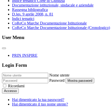
Indice tematico Corte di Giustizia
Documentazione istituzionale, sindacale e aziendale
Rassegna bibliografica
D.lgs. 9 aprile 2008, n. 81
Indici tematici
CoReCo Marche Documentazione Istituzionale
CoReCo Marche Documentazione Istituzionale (Cronologico)
User Menu
PRIN INSPIRE
Login Form
Nome utente
Password
Mostra password
Ricordami
Accesso
Hai dimenticato la tua password?
Hai dimenticato il tuo nome utente?