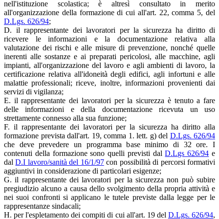
nell'istituzione scolastica; è altresì consultato in merito
all'organizzazione della formazione di cui all'art. 22, comma 5, del
D.Lgs. 626/94
;
D. il rappresentante dei lavoratori per la sicurezza ha diritto di
ricevere le informazioni e la documentazione relativa alla
valutazione dei rischi e alle misure di prevenzione, nonché quelle
inerenti alle sostanze e ai preparati pericolosi, alle macchine, agli
impianti, all'organizzazione del lavoro e agli ambienti di lavoro, la
certificazione relativa all'idoneità degli edifici, agli infortuni e alle
malattie professionali; riceve, inoltre, informazioni provenienti dai
servizi di vigilanza;
E. il rappresentante dei lavoratori per la sicurezza è tenuto a fare
delle informazioni e della documentazione ricevuta un uso
strettamente connesso alla sua funzione;
F. il rappresentante dei lavoratori per la sicurezza ha diritto alla
formazione prevista dall'art. 19, comma 1. lett. g) del
D.Lgs. 626/94
che deve prevedere un programma base minimo di 32 ore. I
contenuti della formazione sono quelli previsti dal
D.Lgs 626/94
e
dal
D.I lavoro/sanità del 16/1/97
con possibilità di percorsi formativi
aggiuntivi in considerazione di particolari esigenze;
G. il rappresentante dei lavoratori per la sicurezza non può subire
pregiudizio alcuno a causa dello svolgimento della propria attività e
nei suoi confronti si applicano le tutele previste dalla legge per le
rappresentanze sindacali;
H. per l'espletamento dei compiti di cui all'art. 19 del
D.Lgs. 626/94
,