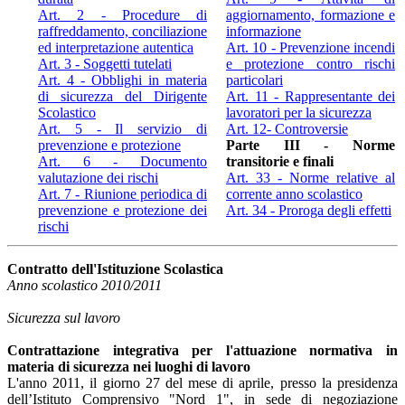
Art. 2 - Procedure di
aggiornamento, formazione e
raffreddamento, conciliazione
informazione
ed interpretazione autentica
Art. 10 - Prevenzione incendi
Art. 3 - Soggetti tutelati
e protezione contro rischi
Art. 4 - Obblighi in materia
particolari
di sicurezza del Dirigente
Art. 11 - Rappresentante dei
Scolastico
lavoratori per la sicurezza
Art. 5 - Il servizio di
Art. 12- Controversie
prevenzione e protezione
Parte III - Norme
Art. 6 - Documento
transitorie e finali
valutazione dei rischi
Art. 33 - Norme relative al
Art. 7 - Riunione periodica di
corrente anno scolastico
prevenzione e protezione dei
Art. 34 - Proroga degli effetti
rischi
Contratto dell'Istituzione Scolastica
Anno scolastico 2010/2011
Sicurezza sul lavoro
Contrattazione integrativa per l'attuazione normativa in
materia di sicurezza nei luoghi di lavoro
L'anno 2011, il giorno 27 del mese di aprile, presso la presidenza
dell’Istituto Comprensivo "Nord 1", in sede di negoziazione