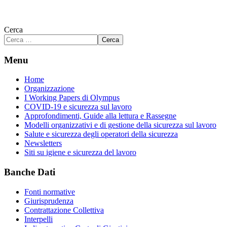
Cerca
Cerca
Menu
Home
Organizzazione
I Working Papers di Olympus
COVID-19 e sicurezza sul lavoro
Approfondimenti, Guide alla lettura e Rassegne
Modelli organizzativi e di gestione della sicurezza sul lavoro
Salute e sicurezza degli operatori della sicurezza
Newsletters
Siti su igiene e sicurezza del lavoro
Banche Dati
Fonti normative
Giurisprudenza
Contrattazione Collettiva
Interpelli