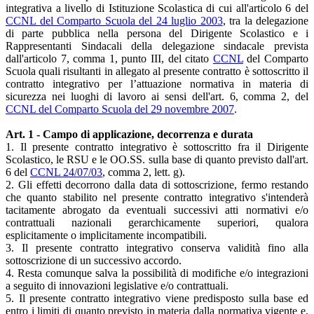
integrativa a livello di Istituzione Scolastica di cui all'articolo 6 del
CCNL del Comparto Scuola del 24 luglio 2003
, tra la delegazione
di parte pubblica nella persona del Dirigente Scolastico e i
Rappresentanti Sindacali della delegazione sindacale prevista
dall'articolo 7, comma 1, punto III, del citato
CCNL
del Comparto
Scuola quali risultanti in allegato al presente contratto è sottoscritto il
contratto integrativo per l’attuazione normativa in materia di
sicurezza nei luoghi di lavoro ai sensi dell'art. 6, comma 2, del
CCNL del Comparto Scuola del 29 novembre 2007
.
Art. 1 - Campo di applicazione, decorrenza e durata
1. Il presente contratto integrativo è sottoscritto fra il Dirigente
Scolastico, le RSU e le OO.SS. sulla base di quanto previsto dall'art.
6 del
CCNL 24/07/03
, comma 2, lett. g).
2. Gli effetti decorrono dalla data di sottoscrizione, fermo restando
che quanto stabilito nel presente contratto integrativo s'intenderà
tacitamente abrogato da eventuali successivi atti normativi e/o
contrattuali nazionali gerarchicamente superiori, qualora
esplicitamente o implicitamente incompatibili.
3. Il presente contratto integrativo conserva validità fino alla
sottoscrizione di un successivo accordo.
4. Resta comunque salva la possibilità di modifiche e/o integrazioni
a seguito di innovazioni legislative e/o contrattuali.
5. Il presente contratto integrativo viene predisposto sulla base ed
entro i limiti di quanto previsto in materia dalla normativa vigente e,