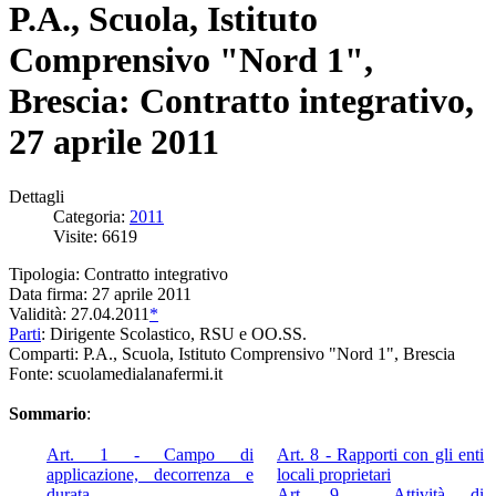
P.A., Scuola, Istituto
Comprensivo "Nord 1",
Brescia: Contratto integrativo,
27 aprile 2011
Dettagli
Categoria:
2011
Visite: 6619
Tipologia: Contratto integrativo
Data firma: 27 aprile 2011
Validità: 27.04.2011
*
Parti
: Dirigente Scolastico, RSU e OO.SS.
Comparti: P.A., Scuola, Istituto Comprensivo "Nord 1", Brescia
Fonte: scuolamedialanafermi.it
Sommario
:
Art. 1 - Campo di
Art. 8 - Rapporti con gli enti
applicazione, decorrenza e
locali proprietari
durata
Art. 9 - Attività di