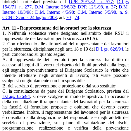
biologici particolari prevista dal
DPR 29/7/82, n. 577
;
D.Lgs
15/8/71, n. 277
,
D.M. Interno 26/8/82
;
DPR 12/1/98, n. 37
;
D.M.
Interno 10/3/98
;
D.M. Interno 4/5/98
;
C.M. Interno 5/5/98, n. 9
,
CCNL Scuola 24 luglio 2003
, art.
70
-
74
.
Art. 11 - Rappresentante dei lavoratori per la sicurezza
1. Nell'unità scolastica viene designato nell'ambito delle RSU il
rappresentante dei lavoratori per la sicurezza (RLS).
2. Con riferimento alle attribuzioni del rappresentante dei lavoratori
per la sicurezza, disciplinate negli artt. 18 e 19 del
D.Lgs. 626/94
, le
parti concordano su quanto segue:
A. il rappresentante dei lavoratori per la sicurezza ha diritto di
accesso ai luoghi di lavoro nel rispetto dei limiti previsti dalla legge;
egli segnala preventivamente al Dirigente Scolastico le visite che
intende effettuare negli ambienti di lavoro; tali visite possono
svolgersi congiuntamente con il responsabile
B. del servizio di prevenzione e protezione o dal suo sostituto;
C. la consultazione da parte del Dirigente Scolastico, prevista dal
D.Lgs. 626/94
, si deve svolgere in modo tempestivo. In occasione
della consultazione il rappresentante dei lavoratori per la sicurezza
ha facoltà di formulare proposte e opinioni che devono essere
verbalizzate. Inoltre, il rappresentante dei lavoratori per la sicurezza
è consultato sulla designazione del responsabile e degli addetti del
servizio di prevenzione, sul piano di valutazione dei rischi,
programmazione, realizzazione e verifica della prevenzione