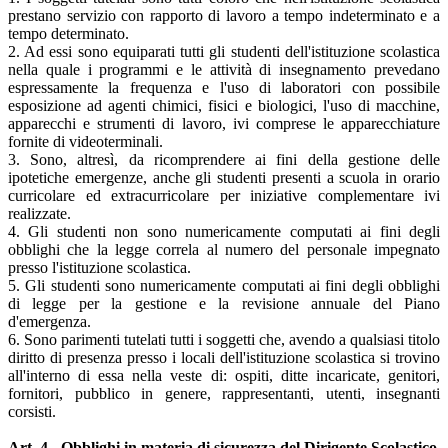
prestano servizio con rapporto di lavoro a tempo indeterminato e a
tempo determinato.
2. Ad essi sono equiparati tutti gli studenti dell'istituzione scolastica
nella quale i programmi e le attività di insegnamento prevedano
espressamente la frequenza e l'uso di laboratori con possibile
esposizione ad agenti chimici, fisici e biologici, l'uso di macchine,
apparecchi e strumenti di lavoro, ivi comprese le apparecchiature
fornite di videoterminali.
3. Sono, altresì, da ricomprendere ai fini della gestione delle
ipotetiche emergenze, anche gli studenti presenti a scuola in orario
curricolare ed extracurricolare per iniziative complementare ivi
realizzate.
4. Gli studenti non sono numericamente computati ai fini degli
obblighi che la legge correla al numero del personale impegnato
presso l'istituzione scolastica.
5. Gli studenti sono numericamente computati ai fini degli obblighi
di legge per la gestione e la revisione annuale del Piano
d'emergenza.
6. Sono parimenti tutelati tutti i soggetti che, avendo a qualsiasi titolo
diritto di presenza presso i locali dell'istituzione scolastica si trovino
all'interno di essa nella veste di: ospiti, ditte incaricate, genitori,
fornitori, pubblico in genere, rappresentanti, utenti, insegnanti
corsisti.
Art. 4 - Obblighi in materia di sicurezza del Dirigente Scolastico