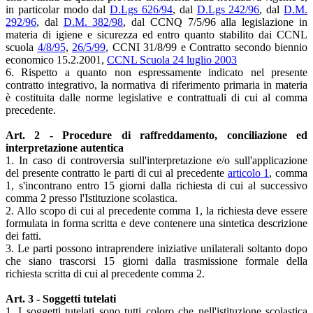
in particolar modo dal
D.Lgs 626/94
, dal
D.Lgs 242/96
, dal
D.M.
292/96
, dal
D.M. 382/98
, dal CCNQ 7/5/96 alla legislazione in
materia di igiene e sicurezza ed entro quanto stabilito dai CCNL
scuola
4/8/95
,
26/5/99
, CCNI 31/8/99 e Contratto secondo biennio
economico 15.2.2001,
CCNL Scuola 24 luglio 2003
6. Rispetto a quanto non espressamente indicato nel presente
contratto integrativo, la normativa di riferimento primaria in materia
è costituita dalle norme legislative e contrattuali di cui al comma
precedente.
Art. 2 - Procedure di raffreddamento, conciliazione ed
interpretazione autentica
1. In caso di controversia sull'interpretazione e/o sull'applicazione
del presente contratto le parti di cui al precedente
articolo 1
, comma
1, s'incontrano entro 15 giorni dalla richiesta di cui al successivo
comma 2 presso l'Istituzione scolastica.
2. Allo scopo di cui al precedente comma 1, la richiesta deve essere
formulata in forma scritta e deve contenere una sintetica descrizione
dei fatti.
3. Le parti possono intraprendere iniziative unilaterali soltanto dopo
che siano trascorsi 15 giorni dalla trasmissione formale della
richiesta scritta di cui al precedente comma 2.
Art. 3 - Soggetti tutelati
1. I soggetti tutelati sono tutti coloro che nell'istituzione scolastica