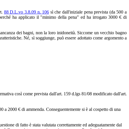
rt.
88 D.L.vo 3.8.09 n. 106
sì che dall'iniziale pena prevista (da 500 a
erché ha applicato il "minimo della pena" ed ha irrogato 3000 € di
a mancanza dei bagni, non la loro inidoneità. Siccome un vecchio bagno
 caratteristiche. Né, sì soggiunge, può essere adottato come argomento a
mativa così come prevista dall'art. 159 d.lgs 81/08 modificato dall'art.
 da 500 a 2000 € di ammenda. Conseguentemente si è al cospetto di una
questione di fatto è stata valutata correttamente ed adeguatamente dal