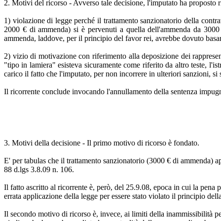
2. Motivi del ricorso - Avverso tale decisione, l'imputato ha proposto r
1) violazione di legge perché il trattamento sanzionatorio della contrav
2000 € di ammenda) si è pervenuti a quella dell'ammenda da 3000 a
ammenda, laddove, per il principio del favor rei, avrebbe dovuto basar
2) vizio di motivazione con riferimento alla deposizione dei rapprese
"tipo in lamiera" esisteva sicuramente come riferito da altro teste, l'
carico il fatto che l'imputato, per non incorrere in ulteriori sanzioni, si
Il ricorrente conclude invocando l'annullamento della sentenza impug
3. Motivi della decisione - Il primo motivo di ricorso è fondato.
E' per tabulas che il trattamento sanzionatorio (3000 € di ammenda) app
88 d.lgs 3.8.09 n. 106.
Il fatto ascritto al ricorrente è, però, del 25.9.08, epoca in cui la pe
errata applicazione della legge per essere stato violato il principio del
Il secondo motivo di ricorso è, invece, ai limiti della inammissibilità