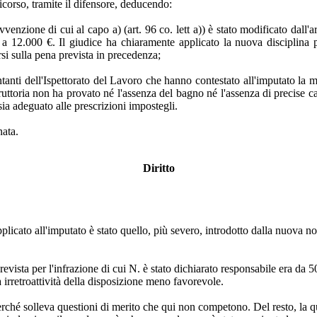
icorso, tramite il difensore, deducendo:
venzione di cui al capo a) (art. 96 co. lett a)) è stato modificato dall'a
 12.000 €. Il giudice ha chiaramente applicato la nuova disciplina p
si sulla pena prevista in precedenza;
ntanti dell'Ispettorato del Lavoro che hanno contestato all'imputato l
istruttoria non ha provato né l'assenza del bagno né l'assenza di precise
 sia adeguato alle prescrizioni impostegli.
nata.
Diritto
licato all'imputato è stato quello, più severo, introdotto dalla nuova nor
na prevista per l'infrazione di cui N. è stato dichiarato responsabile era
la irretroattività della disposizione meno favorevole.
 perché solleva questioni di merito che qui non competono. Del resto, la 