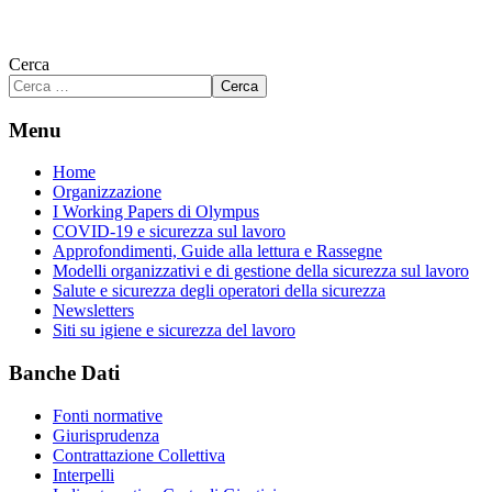
Cerca
Cerca
Menu
Home
Organizzazione
I Working Papers di Olympus
COVID-19 e sicurezza sul lavoro
Approfondimenti, Guide alla lettura e Rassegne
Modelli organizzativi e di gestione della sicurezza sul lavoro
Salute e sicurezza degli operatori della sicurezza
Newsletters
Siti su igiene e sicurezza del lavoro
Banche Dati
Fonti normative
Giurisprudenza
Contrattazione Collettiva
Interpelli