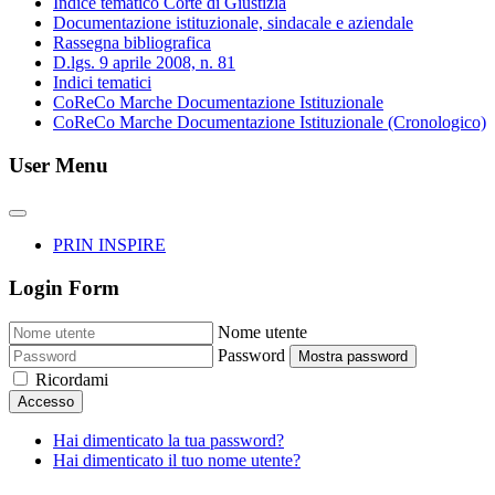
Indice tematico Corte di Giustizia
Documentazione istituzionale, sindacale e aziendale
Rassegna bibliografica
D.lgs. 9 aprile 2008, n. 81
Indici tematici
CoReCo Marche Documentazione Istituzionale
CoReCo Marche Documentazione Istituzionale (Cronologico)
User Menu
PRIN INSPIRE
Login Form
Nome utente
Password
Mostra password
Ricordami
Accesso
Hai dimenticato la tua password?
Hai dimenticato il tuo nome utente?