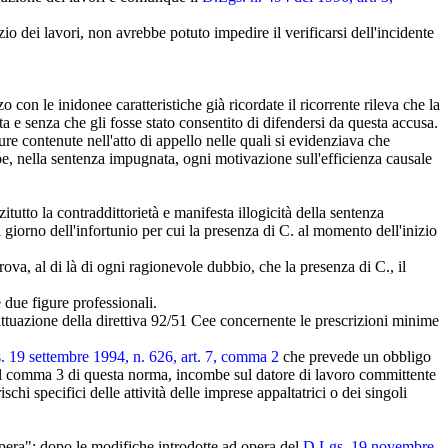
izio dei lavori, non avrebbe potuto impedire il verificarsi dell'incidente
con le inidonee caratteristiche già ricordate il ricorrente rileva che la
ta e senza che gli fosse stato consentito di difendersi da questa accusa.
e contenute nell'atto di appello nelle quali si evidenziava che
ebbe, nella sentenza impugnata, ogni motivazione sull'efficienza causale
tutto la contraddittorietà e manifesta illogicità della sentenza
giorno dell'infortunio per cui la presenza di C. al momento dell'inizio
ova, al di là di ogni ragionevole dubbio, che la presenza di C., il
 due figure professionali.
ttuazione della direttiva 92/51 Cee concernente le prescrizioni minime
. 19 settembre 1994, n. 626, art. 7, comma 2
che prevede un obbligo
 il comma 3 di questa norma, incombe sul datore di lavoro committente
chi specifici delle attività delle imprese appaltatrici o dei singoli
'opera"; dopo le modifiche introdotte ad opera del
D.Lgs. 19 novembre