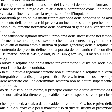
ione della norma incriminatrice.
o il compito della tutela della salute dei lavoratori debbono uniformarsi 
re e fare osservare le regole cautelari e non si comprende come una rimo
etata al fine di valutare la responsabilità dell'imputato.
onsabilità per colpa, va infatti riferita all'epoca della condotta se ha avu
l momento della condotta (chi provoca un incidente stradale perchè non 
l caso di mutamento normativo delle posizioni di garanzia si verificher
 di tutela.
che fattispecie riguardi invece il problema della successione nel tempo 
iforme ma sembra a questa sezione che debba ritenersi maggiormente cond
 di atti di natura amministrativa di portata generale) della disciplina in
ontenuto del precetto delineando la portata del comando (cfr., con dive
, 19 marzo 1999 n. 5457, Arlati, rv. 213465; sez. 4^, 10 marzo 1999 n.
4863).
la nuova disciplina non abbia inteso far venir meno il disvalore sociale d
no l'illiceità della condotta.
aso in cui la nuova regolamentazione non si limitasse a disciplinare diver
ntegratrice della disciplina penalistica. Per es., in tema di sostanze stup
ssero accertato che una determinata sostanza non ha natura stupefacente 
la condotta.
to della disciplina in esame, il principio enunciato è stato affermato da
gente normativa (da ritenere applicabile al caso di specie salvo le preclus
 il ponte cd. a sbalzo da cui cadde il lavoratore F.L. fosse privo delle 
alla quale si trovava e per il mancato uso di diversi sistemi di protezione