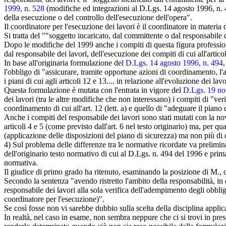
1999, n. 528
(modifiche ed integrazioni al D.Lgs. 14 agosto 1996, n. 49
della esecuzione o del controllo dell'esecuzione dell'opera".
Il coordinatore per l'esecuzione dei lavori è il coordinatore in materia 
Si tratta del ""soggetto incaricato, dal committente o dal responsabile de
Dopo le modifiche del 1999 anche i compiti di questa figura professional
dal responsabile dei lavori, dell'esecuzione dei compiti di cui all'artico
In base all'originaria formulazione del
D.Lgs. 14 agosto 1996, n. 494, 
l'obbligo di "assicurare, tramite opportune azioni di coordinamento, l'ap
i piani di cui agli articoli 12 e 13.... in relazione all'evoluzione dei lav
Questa formulazione è mutata con l'entrata in vigore del
D.Lgs. 19 nov
dei lavori (tra le altre modifiche che non interessano) i compiti di "ver
coordinamento di cui all'art. 12 (lett. a) e quello di "adeguare il piano
Anche i compiti del responsabile dei lavori sono stati mutati con la no
articoli 4 e 5 (come previsto dall'art. 6 nel testo originario) ma, per qu
(applicazione delle disposizioni del piano di sicurezza) ma non più di que
4) Sul problema delle differenze tra le normative ricordate va prelimin
dell'originario testo normativo di cui al D.Lgs. n. 494 del 1996 e prim
normativa.
Il giudice di primo grado ha ritenuto, esaminando la posizione di M., c
Secondo la sentenza "avendo ristretto l'ambito della responsabilità, in
responsabile dei lavori alla sola verifica dell'adempimento degli obblig
coordinatore per l'esecuzione)".
Se così fosse non vi sarebbe dubbio sulla scelta della disciplina appl
In realtà, nel caso in esame, non sembra neppure che ci si trovi in pre