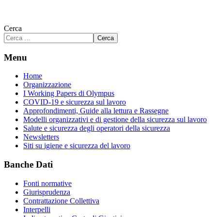
Cerca
Cerca
Menu
Home
Organizzazione
I Working Papers di Olympus
COVID-19 e sicurezza sul lavoro
Approfondimenti, Guide alla lettura e Rassegne
Modelli organizzativi e di gestione della sicurezza sul lavoro
Salute e sicurezza degli operatori della sicurezza
Newsletters
Siti su igiene e sicurezza del lavoro
Banche Dati
Fonti normative
Giurisprudenza
Contrattazione Collettiva
Interpelli