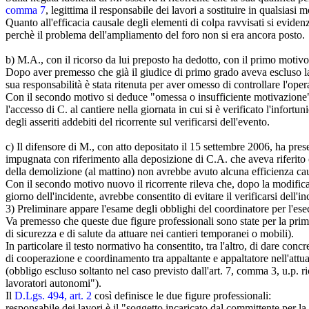
comma 7
, legittima il responsabile dei lavori a sostituire in qualsiasi
Quanto all'efficacia causale degli elementi di colpa ravvisati si evidenzi
perchè il problema dell'ampliamento del foro non si era ancora posto.
b) M.A., con il ricorso da lui preposto ha dedotto, con il primo motivo
Dopo aver premesso che già il giudice di primo grado aveva escluso la su
sua responsabilità è stata ritenuta per aver omesso di controllare l'ope
Con il secondo motivo si deduce "omessa o insufficiente motivazione" p
l'accesso di C. al cantiere nella giornata in cui si è verificato l'info
degli asseriti addebiti del ricorrente sul verificarsi dell'evento.
c) Il difensore di M., con atto depositato il 15 settembre 2006, ha pres
impugnata con riferimento alla deposizione di C.A. che aveva riferito c
della demolizione (al mattino) non avrebbe avuto alcuna efficienza ca
Con il secondo motivo nuovo il ricorrente rileva che, dopo la modifica d
giorno dell'incidente, avrebbe consentito di evitare il verificarsi dell'in
3) Preliminare appare l'esame degli obblighi del coordinatore per l'esec
Va premesso che queste due figure professionali sono state per la pri
di sicurezza e di salute da attuare nei cantieri temporanei o mobili).
In particolare il testo normativo ha consentito, tra l'altro, di dare conc
di cooperazione e coordinamento tra appaltante e appaltatore nell'att
(obbligo escluso soltanto nel caso previsto dall'art. 7, comma 3, u.p. ric
lavoratori autonomi").
Il
D.Lgs. 494, art. 2
così definisce le due figure professionali:
responsabile dei lavori è il "soggetto incaricato dal committente per la