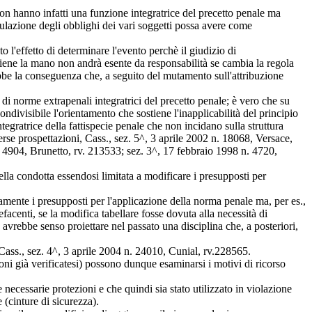
non hanno infatti una funzione integratrice del precetto penale ma
dulazione degli obblighi dei vari soggetti possa avere come
to l'effetto di determinare l'evento perchè il giudizio di
tiene la mano non andrà esente da responsabilità se cambia la regola
ebbe la conseguenza che, a seguito del mutamento sull'attribuzione
di norme extrapenali integratrici del precetto penale; è vero che su
ivisibile l'orientamento che sostiene l'inapplicabilità del principio
tegratrice della fattispecie penale che non incidano sulla struttura
rse prospettazioni, Cass., sez. 5^, 3 aprile 2002 n. 18068, Versace,
 4904, Brunetto, rv. 213533; sez. 3^, 17 febbraio 1998 n. 4720,
ella condotta essendosi limitata a modificare i presupposti per
samente i presupposti per l'applicazione della norma penale ma, per es.,
efacenti, se la modifica tabellare fosse dovuta alla necessità di
avrebbe senso proiettare nel passato una disciplina che, a posteriori,
 Cass., sez. 4^, 3 aprile 2004 n. 24010, Cunial, rv.228565.
ioni già verificatesi) possono dunque esaminarsi i motivi di ricorso
necessarie protezioni e che quindi sia stato utilizzato in violazione
 (cinture di sicurezza).