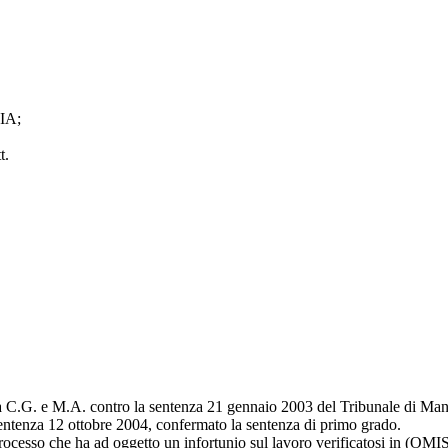
IA;
t.
a C.G. e M.A. contro la sentenza 21 gennaio 2003 del Tribunale di Mant
 sentenza 12 ottobre 2004, confermato la sentenza di primo grado.
te processo che ha ad oggetto un infortunio sul lavoro verificatosi in (OMI