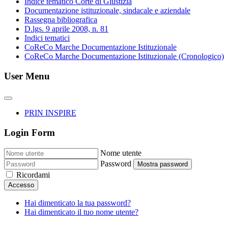
Indice tematico Corte di Giustizia
Documentazione istituzionale, sindacale e aziendale
Rassegna bibliografica
D.lgs. 9 aprile 2008, n. 81
Indici tematici
CoReCo Marche Documentazione Istituzionale
CoReCo Marche Documentazione Istituzionale (Cronologico)
User Menu
PRIN INSPIRE
Login Form
Nome utente
Password
Mostra password
Ricordami
Accesso
Hai dimenticato la tua password?
Hai dimenticato il tuo nome utente?