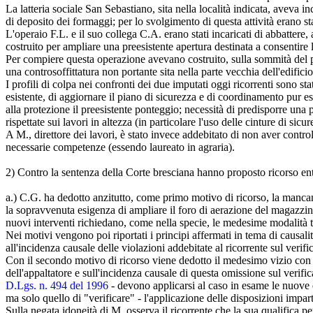
La latteria sociale San Sebastiano, sita nella località indicata, aveva i
di deposito dei formaggi; per lo svolgimento di questa attività erano st
L'operaio F.L. e il suo collega C.A. erano stati incaricati di abbatter
costruito per ampliare una preesistente apertura destinata a consentire l
Per compiere questa operazione avevano costruito, sulla sommità del po
una controsoffittatura non portante sita nella parte vecchia dell'edifi
I profili di colpa nei confronti dei due imputati oggi ricorrenti sono sta
esistente, di aggiornare il piano di sicurezza e di coordinamento pur e
alla protezione il preesistente ponteggio; necessità di predisporre una 
rispettate sui lavori in altezza (in particolare l'uso delle cinture di sicur
A M., direttore dei lavori, è stato invece addebitato di non aver control
necessarie competenze (essendo laureato in agraria).
2) Contro la sentenza della Corte bresciana hanno proposto ricorso ent
a.) C.G. ha dedotto anzitutto, come primo motivo di ricorso, la manca
la sopravvenuta esigenza di ampliare il foro di aerazione del magazzi
nuovi interventi richiedano, come nella specie, le medesime modalità tec
Nei motivi vengono poi riportati i principi affermati in tema di causal
all'incidenza causale delle violazioni addebitate al ricorrente sul verific
Con il secondo motivo di ricorso viene dedotto il medesimo vizio con ri
dell'appaltatore e sull'incidenza causale di questa omissione sul verific
D.Lgs. n. 494 del 1996
- devono applicarsi al caso in esame le nuove d
ma solo quello di "verificare" - l'applicazione delle disposizioni impart
Sulla negata idoneità di M. osserva il ricorrente che la sua qualifica p