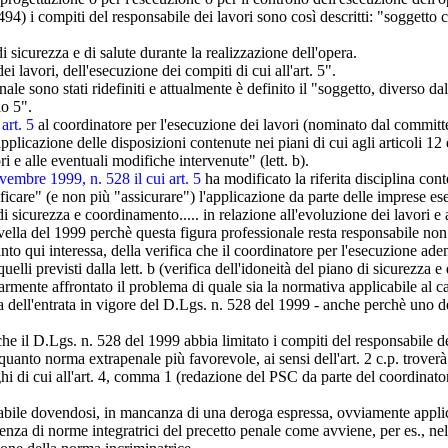
4) i compiti del responsabile dei lavori sono così descritti: "soggetto c
di sicurezza e di salute durante la realizzazione dell'opera.
i lavori, dell'esecuzione dei compiti di cui all'art. 5".
e sono stati ridefiniti e attualmente è definito il "soggetto, diverso dal
lo 5".
art. 5
al coordinatore per l'esecuzione dei lavori (nominato dal committ
plicazione delle disposizioni contenute nei piani di cui agli articoli 12 
ori e alle eventuali modifiche intervenute" (lett. b).
embre 1999, n. 528 il cui art. 5
ha modificato la riferita disciplina cont
ificare" (e non più "assicurare") l'applicazione da parte delle imprese ese
 di sicurezza e coordinamento..... in relazione all'evoluzione dei lavori e
vella del 1999 perchè questa figura professionale resta responsabile non 
anto qui interessa, della verifica che il coordinatore per l'esecuzione ade
lli previsti dalla lett. b (verifica dell'idoneità del piano di sicurezza e
armente affrontato il problema di quale sia la normativa applicabile al c
a dell'entrata in vigore del D.Lgs. n. 528 del 1999 - anche perchè uno de
he il D.Lgs. n. 528 del 1999 abbia limitato i compiti del responsabile de
 quanto norma extrapenale più favorevole, ai sensi dell'art. 2 c.p. trove
hi di cui all'art. 4, comma 1 (redazione del PSC da parte del coordinatore
icabile dovendosi, in mancanza di una deroga espressa, ovviamente appli
senza di norme integratrici del precetto penale come avviene, per es., n