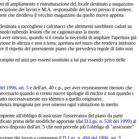
avori di ampliamento e ristrutturazione del locale destinato a magazzino
secuzione dei lavori e M.A. responsabile dei lavori presso il cantiere.
a parete che divideva il vecchio magazzino da quello nuovo appena
stinata a raccogliere i calcinacci che altrimenti sarebbero caduti su
al suolo subendo lesioni che ne cagionavano la morte.
 di aver omesso, quando si è creata la necessità di ampliare l'apertura già
lizione in altezza e non a terra; apertura nel muro che rendeva inidoneo
re il rispetto del preesistente piano che prevedeva regole di fatto non
compito ed anzi per essersi sostituito a lui pur essendo privo delle
del 1996, art. 5
e dell'art. 40 c.p., per aver erroneamente ritenuto che
ecessario quando si creino nuove tipologie di rischio e non quando i
datto successivamente era identico a quello originario.
 sentenza impugnata per aver omesso ogni valutazione in merito
mpiente all'obbligo di assicurare l'osservanza del piano da parte
erificato prima delle modifiche apportate (dal
D.Lgs. n. 528 del 1999
) al
uovo disposto dell'art. 5 che non prevede più l'obbligo di "assicurare"
secuzione dei lavori e comunque il
D.Lgs. n. 494 del 1996, art. 3,