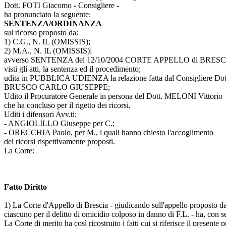
Dott. FOTI Giacomo - Consigliere -
ha pronunciato la seguente:
SENTENZA/ORDINANZA
sul ricorso proposto da:
1) C.G., N. IL (OMISSIS);
2) M.A., N. IL (OMISSIS);
avverso SENTENZA del 12/10/2004 CORTE APPELLO di BRESC
visti gli atti, la sentenza ed il procedimento;
udita in PUBBLICA UDIENZA la relazione fatta dal Consigliere Dot
BRUSCO CARLO GIUSEPPE;
Udito il Procuratore Generale in persona del Dott. MELONI Vittorio
che ha concluso per il rigetto dei ricorsi.
Uditi i difensori Avv.ti:
- ANGIOLILLO Giuseppe per C.;
- ORECCHIA Paolo, per M., i quali hanno chiesto l'accoglimento
dei ricorsi rispettivamente proposti.
La Corte:
Fatto Diritto
1) La Corte d'Appello di Brescia - giudicando sull'appello proposto d
ciascuno per il delitto di omicidio colposo in danno di F.L. - ha, con
La Corte di merito ha così ricostruito i fatti cui si riferisce il presen