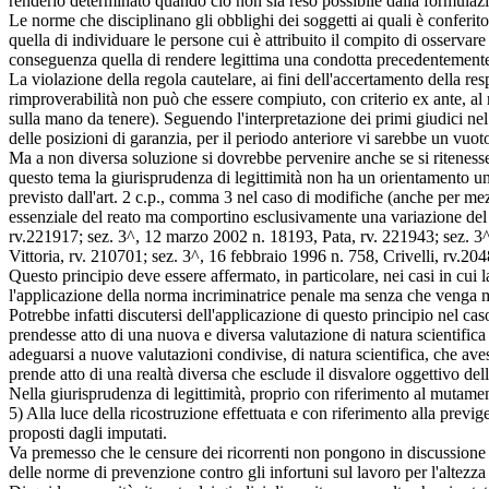
renderlo determinato quando ciò non sia reso possibile dalla formulaz
Le norme che disciplinano gli obblighi dei soggetti ai quali è conferit
quella di individuare le persone cui è attribuito il compito di osserva
conseguenza quella di rendere legittima una condotta precedentemente vi
La violazione della regola cautelare, ai fini dell'accertamento della resp
rimproverabilità non può che essere compiuto, con criterio ex ante, a
sulla mano da tenere). Seguendo l'interpretazione dei primi giudici ne
delle posizioni di garanzia, per il periodo anteriore vi sarebbe un vuoto
Ma a non diversa soluzione si dovrebbe pervenire anche se si ritenesse 
questo tema la giurisprudenza di legittimità non ha un orientamento un
previsto dall'art. 2 c.p., comma 3 nel caso di modifiche (anche per mezzo
essenziale del reato ma comportino esclusivamente una variazione del c
rv.221917; sez. 3^, 12 marzo 2002 n. 18193, Pata, rv. 221943; sez. 3^
Vittoria, rv. 210701; sez. 3^, 16 febbraio 1996 n. 758, Crivelli, rv.20
Questo principio deve essere affermato, in particolare, nei casi in cui 
l'applicazione della norma incriminatrice penale ma senza che venga me
Potrebbe infatti discutersi dell'applicazione di questo principio nel c
prendesse atto di una nuova e diversa valutazione di natura scientifica i
adeguarsi a nuove valutazioni condivise, di natura scientifica, che ave
prende atto di una realtà diversa che esclude il disvalore oggettivo del
Nella giurisprudenza di legittimità, proprio con riferimento al mutamen
5) Alla luce della ricostruzione effettuata e con riferimento alla previ
proposti dagli imputati.
Va premesso che le censure dei ricorrenti non pongono in discussione che
delle norme di prevenzione contro gli infortuni sul lavoro per l'altezza 