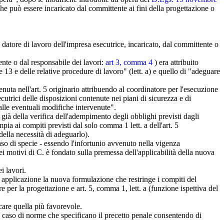
he può essere incaricato dal committente ai fini della progettazione o
 datore di lavoro dell'impresa esecutrice, incaricato, dal committente o
ente o dal responsabile dei lavo
ri:
art 3, comma 4
) era attribuito
e 13 e delle relative procedure di lavoro" (lett. a) e quello di "adeguare
enuta nell'art. 5 originario attribuendo al coordinatore per l'esecuzione
cutrici delle disposizioni contenute nei piani di sicurezza e di
 alle eventuali modifiche intervenute".
già della verifica dell'adempimento degli obblighi previsti dagli
mpia ai compiti previsti dal solo comma 1 lett. a dell'art. 5
 della necessità di adeguarlo).
aso di specie - essendo l'infortunio avvenuto nella vigenza
i motivi di C. è fondato sulla premessa dell'applicabilità della nuova
i lavori.
rà applicazione la nuova formulazione che restringe i compiti del
 per la progettazione e art. 5, comma 1, lett. a (funzione ispettiva del
care quella più favorevole.
el caso di norme che specificano il precetto penale consentendo di