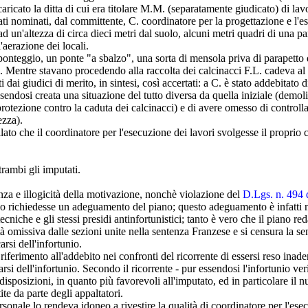
ncaricato la ditta di cui era titolare M.M. (separatamente giudicato) di l
ati nominati, dal committente, C. coordinatore per la progettazione e l'e
e, ad un'altezza di circa dieci metri dal suolo, alcuni metri quadri di un
'aerazione dei locali.
nteggio, un ponte "a sbalzo", una sorta di mensola priva di parapetto de
cio. Mentre stavano procedendo alla raccolta dei calcinacci F.L. cadeva 
ti dai giudici di merito, in sintesi, così accertati: a C. è stato addebitato
ssendosi creata una situazione del tutto diversa da quella iniziale (demo
protezione contro la caduta dei calcinacci) e di avere omesso di controlla
ezza).
lato che il coordinatore per l'esecuzione dei lavori svolgesse il proprio 
rambi gli imputati.
nza e illogicità della motivazione, nonchè violazione del
D.Lgs. n. 494 
no richiedesse un adeguamento del piano; questo adeguamento è infatti n
niche e gli stessi presidi antinfortunistici; tanto è vero che il piano re
ità omissiva dalle sezioni unite nella sentenza Franzese e si censura la
arsi dell'infortunio.
ferimento all'addebito nei confronti del ricorrente di essersi reso inade
arsi dell'infortunio. Secondo il ricorrente - pur essendosi l'infortunio v
isposizioni, in quanto più favorevoli all'imputato, ed in particolare il n
ite da parte degli appaltatori.
ersonale lo rendeva idoneo a rivestire la qualità di coordinatore per l'e