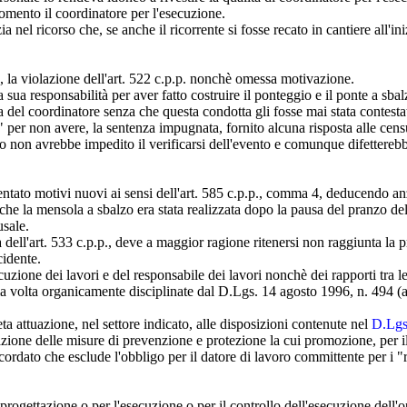
 momento il coordinatore per l'esecuzione.
a nel ricorso che, se anche il ricorrente si fosse recato in cantiere all'in
, la violazione dell'art. 522 c.p.p. nonchè omessa motivazione.
a responsabilità per aver fatto costruire il ponteggio e il ponte a sbalzo 
ra del coordinatore senza che questa condotta gli fosse mai stata contesta
er non avere, la sentenza impugnata, fornito alcuna risposta alle censur
rtunio non avrebbe impedito il verificarsi dell'evento e comunque difetter
entato motivi nuovi ai sensi dell'art. 585 c.p.p., comma 4, deducendo anzi
he la mensola a sbalzo era stata realizzata dopo la pausa del pranzo del 
usale.
ell'art. 533 c.p.p., deve a maggior ragione ritenersi non raggiunta la pr
cidente.
uzione dei lavori e del responsabile dei lavori nonchè dei rapporti tra le
ma volta organicamente disciplinate dal D.Lgs. 14 agosto 1996, n. 494 (a
reta attuazione, nel settore indicato, alle disposizioni contenute nel
D.Lgs
uazione delle misure di prevenzione e protezione la cui promozione, per
ordato che esclude l'obbligo per il datore di lavoro committente per i "ris
 progettazione o per l'esecuzione o per il controllo dell'esecuzione dell