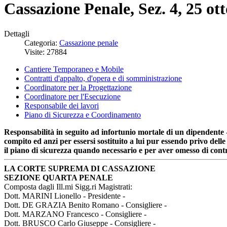
Cassazione Penale, Sez. 4, 25 ot
Dettagli
Categoria:
Cassazione penale
Visite: 27884
Cantiere Temporaneo e Mobile
Contratti d'appalto, d'opera e di somministrazione
Coordinatore per la Progettazione
Coordinatore per l'Esecuzione
Responsabile dei lavori
Piano di Sicurezza e Coordinamento
Responsabilità in seguito ad infortunio mortale di un dipendente -
compito ed anzi per essersi sostituito a lui pur essendo privo del
il piano di sicurezza quando necessario e per aver omesso di contro
LA CORTE SUPREMA DI CASSAZIONE
SEZIONE QUARTA PENALE
Composta dagli Ill.mi Sigg.ri Magistrati:
Dott. MARINI Lionello - Presidente -
Dott. DE GRAZIA Benito Romano - Consigliere -
Dott. MARZANO Francesco - Consigliere -
Dott. BRUSCO Carlo Giuseppe - Consigliere -