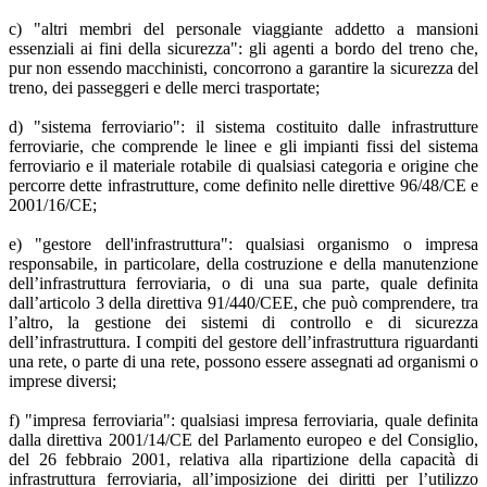
c) "altri membri del personale viaggiante addetto a mansioni
essenziali ai fini della sicurezza": gli agenti a bordo del treno che,
pur non essendo macchinisti, concorrono a garantire la sicurezza del
treno, dei passeggeri e delle merci trasportate;
d) "sistema ferroviario": il sistema costituito dalle infrastrutture
ferroviarie, che comprende le linee e gli impianti fissi del sistema
ferroviario e il materiale rotabile di qualsiasi categoria e origine che
percorre dette infrastrutture, come definito nelle direttive 96/48/CE e
2001/16/CE;
e) "gestore dell'infrastruttura": qualsiasi organismo o impresa
responsabile, in particolare, della costruzione e della manutenzione
dell’infrastruttura ferroviaria, o di una sua parte, quale definita
dall’articolo 3 della direttiva 91/440/CEE, che può comprendere, tra
l’altro, la gestione dei sistemi di controllo e di sicurezza
dell’infrastruttura. I compiti del gestore dell’infrastruttura riguardanti
una rete, o parte di una rete, possono essere assegnati ad organismi o
imprese diversi;
f) "impresa ferroviaria": qualsiasi impresa ferroviaria, quale definita
dalla direttiva 2001/14/CE del Parlamento europeo e del Consiglio,
del 26 febbraio 2001, relativa alla ripartizione della capacità di
infrastruttura ferroviaria, all’imposizione dei diritti per l’utilizzo