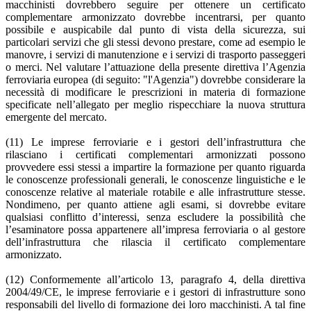
macchinisti dovrebbero seguire per ottenere un certificato
complementare armonizzato dovrebbe incentrarsi, per quanto
possibile e auspicabile dal punto di vista della sicurezza, sui
particolari servizi che gli stessi devono prestare, come ad esempio le
manovre, i servizi di manutenzione e i servizi di trasporto passeggeri
o merci. Nel valutare l’attuazione della presente direttiva l’Agenzia
ferroviaria europea (di seguito: "l'Agenzia") dovrebbe considerare la
necessità di modificare le prescrizioni in materia di formazione
specificate nell’allegato per meglio rispecchiare la nuova struttura
emergente del mercato.
(11) Le imprese ferroviarie e i gestori dell’infrastruttura che
rilasciano i certificati complementari armonizzati possono
provvedere essi stessi a impartire la formazione per quanto riguarda
le conoscenze professionali generali, le conoscenze linguistiche e le
conoscenze relative al materiale rotabile e alle infrastrutture stesse.
Nondimeno, per quanto attiene agli esami, si dovrebbe evitare
qualsiasi conflitto d’interessi, senza escludere la possibilità che
l’esaminatore possa appartenere all’impresa ferroviaria o al gestore
dell’infrastruttura che rilascia il certificato complementare
armonizzato.
(12) Conformemente all’articolo 13, paragrafo 4, della direttiva
2004/49/CE, le imprese ferroviarie e i gestori di infrastrutture sono
responsabili del livello di formazione dei loro macchinisti. A tal fine