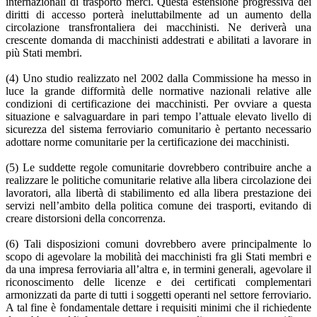
internazionali di trasporto merci. Questa estensione progressiva dei
diritti di accesso porterà ineluttabilmente ad un aumento della
circolazione transfrontaliera dei macchinisti. Ne deriverà una
crescente domanda di macchinisti addestrati e abilitati a lavorare in
più Stati membri.
(4) Uno studio realizzato nel 2002 dalla Commissione ha messo in
luce la grande difformità delle normative nazionali relative alle
condizioni di certificazione dei macchinisti. Per ovviare a questa
situazione e salvaguardare in pari tempo l’attuale elevato livello di
sicurezza del sistema ferroviario comunitario è pertanto necessario
adottare norme comunitarie per la certificazione dei macchinisti.
(5) Le suddette regole comunitarie dovrebbero contribuire anche a
realizzare le politiche comunitarie relative alla libera circolazione dei
lavoratori, alla libertà di stabilimento ed alla libera prestazione dei
servizi nell’ambito della politica comune dei trasporti, evitando di
creare distorsioni della concorrenza.
(6) Tali disposizioni comuni dovrebbero avere principalmente lo
scopo di agevolare la mobilità dei macchinisti fra gli Stati membri e
da una impresa ferroviaria all’altra e, in termini generali, agevolare il
riconoscimento delle licenze e dei certificati complementari
armonizzati da parte di tutti i soggetti operanti nel settore ferroviario.
A tal fine è fondamentale dettare i requisiti minimi che il richiedente