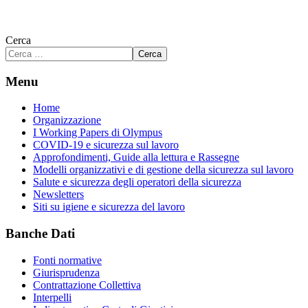
Cerca
Cerca
Menu
Home
Organizzazione
I Working Papers di Olympus
COVID-19 e sicurezza sul lavoro
Approfondimenti, Guide alla lettura e Rassegne
Modelli organizzativi e di gestione della sicurezza sul lavoro
Salute e sicurezza degli operatori della sicurezza
Newsletters
Siti su igiene e sicurezza del lavoro
Banche Dati
Fonti normative
Giurisprudenza
Contrattazione Collettiva
Interpelli