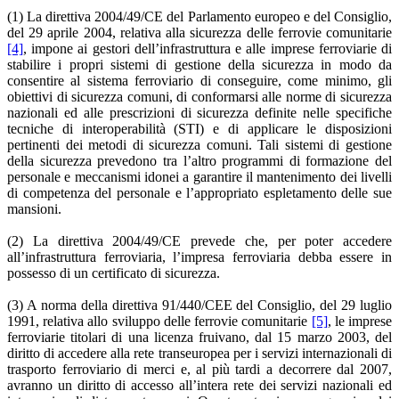
(1) La direttiva 2004/49/CE del Parlamento europeo e del Consiglio,
del 29 aprile 2004, relativa alla sicurezza delle ferrovie comunitarie
[4]
, impone ai gestori dell’infrastruttura e alle imprese ferroviarie di
stabilire i propri sistemi di gestione della sicurezza in modo da
consentire al sistema ferroviario di conseguire, come minimo, gli
obiettivi di sicurezza comuni, di conformarsi alle norme di sicurezza
nazionali ed alle prescrizioni di sicurezza definite nelle specifiche
tecniche di interoperabilità (STI) e di applicare le disposizioni
pertinenti dei metodi di sicurezza comuni. Tali sistemi di gestione
della sicurezza prevedono tra l’altro programmi di formazione del
personale e meccanismi idonei a garantire il mantenimento dei livelli
di competenza del personale e l’appropriato espletamento delle sue
mansioni.
(2) La direttiva 2004/49/CE prevede che, per poter accedere
all’infrastruttura ferroviaria, l’impresa ferroviaria debba essere in
possesso di un certificato di sicurezza.
(3) A norma della direttiva 91/440/CEE del Consiglio, del 29 luglio
1991, relativa allo sviluppo delle ferrovie comunitarie
[5]
, le imprese
ferroviarie titolari di una licenza fruivano, dal 15 marzo 2003, del
diritto di accedere alla rete transeuropea per i servizi internazionali di
trasporto ferroviario di merci e, al più tardi a decorrere dal 2007,
avranno un diritto di accesso all’intera rete dei servizi nazionali ed