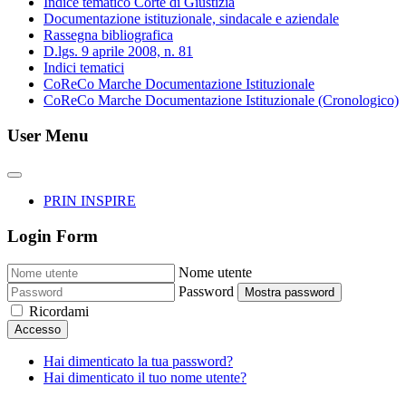
Indice tematico Corte di Giustizia
Documentazione istituzionale, sindacale e aziendale
Rassegna bibliografica
D.lgs. 9 aprile 2008, n. 81
Indici tematici
CoReCo Marche Documentazione Istituzionale
CoReCo Marche Documentazione Istituzionale (Cronologico)
User Menu
PRIN INSPIRE
Login Form
Nome utente
Password
Mostra password
Ricordami
Accesso
Hai dimenticato la tua password?
Hai dimenticato il tuo nome utente?