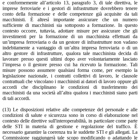
e conformemente all’articolo 13, paragrafo 3, di tale direttiva, le
imprese ferroviarie e i gestori di infrastrutture dovrebbero tenere
conto della formazione e delle competenze già acquisite da tali
macchinisti. È altresì importante assicurare che un numero
sufficiente di macchinisti sia sottoposto a formazione. In questo
contesto occorre, tuttavia, adottare misure per assicurare che gli
investimenti per la formazione di un macchinista effettuati da
un’impresa ferroviaria o da un gestore di infrastrutture non vadano
indebitamente a vantaggio di un’altra impresa ferroviaria o di un
altro gestore di infrastrutture, qualora tale macchinista decida di
lavorare presso questi ultimi dopo aver volontariamente lasciato
l’impresa o il gestore presso cui ha ricevuto la formazione. Tali
misure possono assumere qualsiasi forma come, per esempio la
legislazione nazionale, i contratti collettivi di lavoro, le clausole
contrattuali che vincolano i macchinisti ai datori di lavoro oppure gli
accordi che disciplinano le condizioni di trasferimento dei
macchinisti da una società all’altra qualora i macchinisti siano parti
di tali accordi.
(13) Le disposizioni relative alle competenze del personale e alle
condizioni di salute e sicurezza sono in corso di elaborazione nel
contesto delle direttive sull'interoperabilità, in particolare come parte
delle STI in materia di gestione e regolazione del traffico. È
necessario garantire la coerenza tra le suddette STI e gli allegati. La
Commissione raggiungerà tale scopo modificando o adattando le