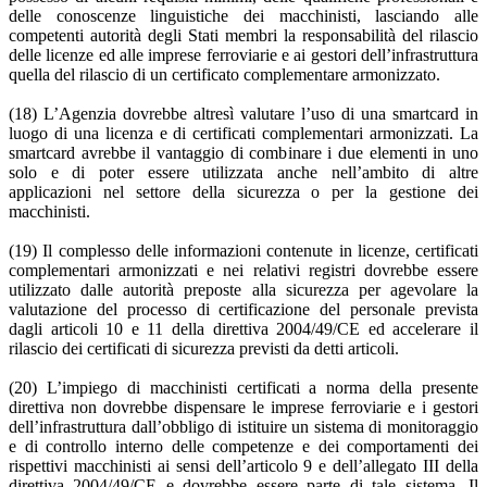
delle conoscenze linguistiche dei macchinisti, lasciando alle
competenti autorità degli Stati membri la responsabilità del rilascio
delle licenze ed alle imprese ferroviarie e ai gestori dell’infrastruttura
quella del rilascio di un certificato complementare armonizzato.
(18) L’Agenzia dovrebbe altresì valutare l’uso di una smartcard in
luogo di una licenza e di certificati complementari armonizzati. La
smartcard avrebbe il vantaggio di combinare i due elementi in uno
solo e di poter essere utilizzata anche nell’ambito di altre
applicazioni nel settore della sicurezza o per la gestione dei
macchinisti.
(19) Il complesso delle informazioni contenute in licenze, certificati
complementari armonizzati e nei relativi registri dovrebbe essere
utilizzato dalle autorità preposte alla sicurezza per agevolare la
valutazione del processo di certificazione del personale prevista
dagli articoli 10 e 11 della direttiva 2004/49/CE ed accelerare il
rilascio dei certificati di sicurezza previsti da detti articoli.
(20) L’impiego di macchinisti certificati a norma della presente
direttiva non dovrebbe dispensare le imprese ferroviarie e i gestori
dell’infrastruttura dall’obbligo di istituire un sistema di monitoraggio
e di controllo interno delle competenze e dei comportamenti dei
rispettivi macchinisti ai sensi dell’articolo 9 e dell’allegato III della
direttiva 2004/49/CE e dovrebbe essere parte di tale sistema. Il