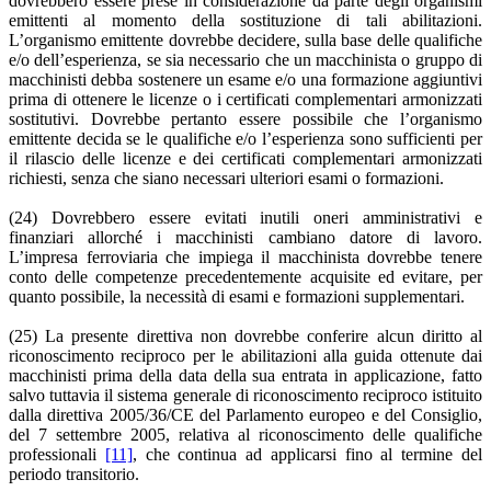
dovrebbero essere prese in considerazione da parte degli organismi
emittenti al momento della sostituzione di tali abilitazioni.
L’organismo emittente dovrebbe decidere, sulla base delle qualifiche
e/o dell’esperienza, se sia necessario che un macchinista o gruppo di
macchinisti debba sostenere un esame e/o una formazione aggiuntivi
prima di ottenere le licenze o i certificati complementari armonizzati
sostitutivi. Dovrebbe pertanto essere possibile che l’organismo
emittente decida se le qualifiche e/o l’esperienza sono sufficienti per
il rilascio delle licenze e dei certificati complementari armonizzati
richiesti, senza che siano necessari ulteriori esami o formazioni.
(24) Dovrebbero essere evitati inutili oneri amministrativi e
finanziari allorché i macchinisti cambiano datore di lavoro.
L’impresa ferroviaria che impiega il macchinista dovrebbe tenere
conto delle competenze precedentemente acquisite ed evitare, per
quanto possibile, la necessità di esami e formazioni supplementari.
(25) La presente direttiva non dovrebbe conferire alcun diritto al
riconoscimento reciproco per le abilitazioni alla guida ottenute dai
macchinisti prima della data della sua entrata in applicazione, fatto
salvo tuttavia il sistema generale di riconoscimento reciproco istituito
dalla direttiva 2005/36/CE del Parlamento europeo e del Consiglio,
del 7 settembre 2005, relativa al riconoscimento delle qualifiche
professionali
[11]
, che continua ad applicarsi fino al termine del
periodo transitorio.