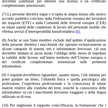
dovrebbe soddisfare per ottenere una licenza o un certificato
complementare armonizzato.
(7) La presente direttiva segue e si ispira in ampia misura allo storico
accordo paritetico concluso dalla Federazione europea dei lavoratori
dei trasporti (ETF) e dalla Comunità delle ferrovie europee (CER)
su taluni aspetti delle condizioni di lavoro del personale mobile che
effettua servizi d’interoperabilità transfrontaliera
[6]
.
(8) Anche se uno Stato membro esclude dall’ambito d’applicazione
della presente direttiva i macchinisti che operano esclusivamente su
alcune categorie di sistemi, reti e infrastrutture ferroviari, ciò non
dovrebbe limitare in alcun modo l’obbligo dello stesso di rispettare
la validità delle licenze sull’intero territorio dell’Unione europea o
dei certificati complementari armonizzati sulle pertinenti
infrastrutture.
(9) I requisiti dovrebbero riguardare, quanto meno, l’età minima per
poter guidare un treno, l’idoneità fisica e quella psicologica alla
professione, l’esperienza professionale e la conoscenza di talune
materie relative alla condotta dei treni, nonché la conoscenza delle
infrastrutture su cui i macchinisti dovranno viaggiare e della lingua
utilizzata su di esse.
(10) Per migliorare il rapporto costi-efficacia, la formazione che i