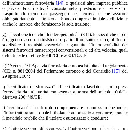
dell’infrastruttura ferroviaria
[14]
, e qualsiasi altra impresa pubblica
o privata la cui attività consista nella prestazione di servizi di
trasporto di merci e/o passeggeri per ferrovia e che assicura
obbligatoriamente la trazione. Sono comprese in tale definizione
anche le imprese che forniscono la sola trazione;
g) "specifiche tecniche di interoperabilità" (STI): le specifiche di cui
è oggetto ciascun sottosistema o parte di un sottosistema, al fine di
soddisfare i requisiti essenziali e garantire l’interoperabilità dei
sistemi ferroviari transeuropei convenzionali e ad alta velocità, quali
definiti nelle direttive 96/48/CE e 2001/16/CE;
h) "Agenzia": l’Agenzia ferroviaria europea istituita dal regolamento
(CE) n. 881/2004 del Parlamento europeo e del Consiglio
[15]
, del
29 aprile 2004;
i) "certificato di sicurezza": il certificato rilasciato a un’impresa
ferroviaria da un’autorità competente, a norma dell’articolo 10 della
direttiva 2004/49/CE;
j) "certificato": il certificato complementare armonizzato che indica
l’infrastruttura sulla quale il titolare è autorizzato a condurre, nonché
il materiale rotabile che il titolare è autorizzato a condurre;
k) "autorizzazione di sicurezza": l’autorizzazione rilasciata a un