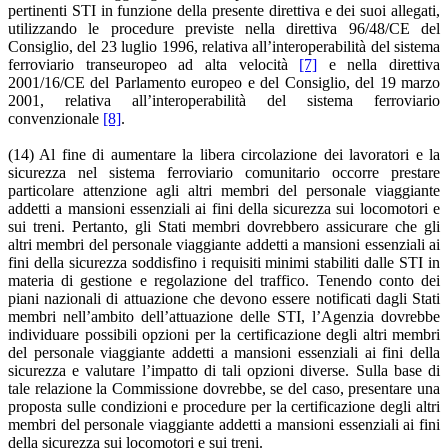
pertinenti STI in funzione della presente direttiva e dei suoi allegati,
utilizzando le procedure previste nella direttiva 96/48/CE del
Consiglio, del 23 luglio 1996, relativa all’interoperabilità del sistema
ferroviario transeuropeo ad alta velocità
[7]
e nella direttiva
2001/16/CE del Parlamento europeo e del Consiglio, del 19 marzo
2001, relativa all’interoperabilità del sistema ferroviario
convenzionale
[8]
.
(14) Al fine di aumentare la libera circolazione dei lavoratori e la
sicurezza nel sistema ferroviario comunitario occorre prestare
particolare attenzione agli altri membri del personale viaggiante
addetti a mansioni essenziali ai fini della sicurezza sui locomotori e
sui treni. Pertanto, gli Stati membri dovrebbero assicurare che gli
altri membri del personale viaggiante addetti a mansioni essenziali ai
fini della sicurezza soddisfino i requisiti minimi stabiliti dalle STI in
materia di gestione e regolazione del traffico. Tenendo conto dei
piani nazionali di attuazione che devono essere notificati dagli Stati
membri nell’ambito dell’attuazione delle STI, l’Agenzia dovrebbe
individuare possibili opzioni per la certificazione degli altri membri
del personale viaggiante addetti a mansioni essenziali ai fini della
sicurezza e valutare l’impatto di tali opzioni diverse. Sulla base di
tale relazione la Commissione dovrebbe, se del caso, presentare una
proposta sulle condizioni e procedure per la certificazione degli altri
membri del personale viaggiante addetti a mansioni essenziali ai fini
della sicurezza sui locomotori e sui treni.