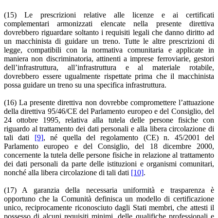
(15) Le prescrizioni relative alle licenze e ai certificati
complementari armonizzati elencate nella presente direttiva
dovrebbero riguardare soltanto i requisiti legali che danno diritto ad
un macchinista di guidare un treno. Tutte le altre prescrizioni di
legge, compatibili con la normativa comunitaria e applicate in
maniera non discriminatoria, attinenti a imprese ferroviarie, gestori
dell’infrastruttura, all’infrastruttura e al materiale rotabile,
dovrebbero essere ugualmente rispettate prima che il macchinista
possa guidare un treno su una specifica infrastruttura.
(16) La presente direttiva non dovrebbe compromettere l’attuazione
della direttiva 95/46/CE del Parlamento europeo e del Consiglio, del
24 ottobre 1995, relativa alla tutela delle persone fisiche con
riguardo al trattamento dei dati personali e alla libera circolazione di
tali dati
[9]
, né quella del regolamento (CE) n. 45/2001 del
Parlamento europeo e del Consiglio, del 18 dicembre 2000,
concernente la tutela delle persone fisiche in relazione al trattamento
dei dati personali da parte delle istituzioni e organismi comunitari,
nonché alla libera circolazione di tali dati
[10]
.
(17) A garanzia della necessaria uniformità e trasparenza è
opportuno che la Comunità definisca un modello di certificazione
unico, reciprocamente riconosciuto dagli Stati membri, che attesti il
possesso di alcuni requisiti minimi, delle qualifiche professionali e