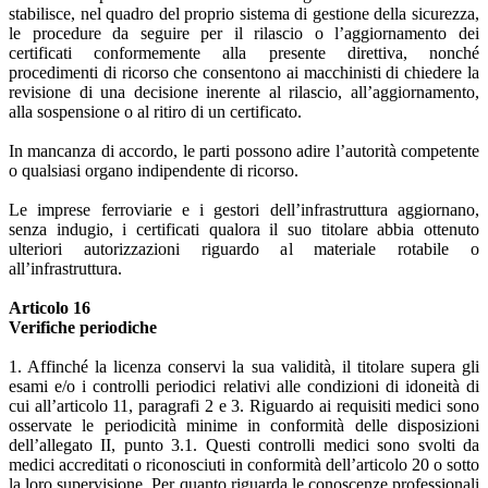
stabilisce, nel quadro del proprio sistema di gestione della sicurezza,
le procedure da seguire per il rilascio o l’aggiornamento dei
certificati conformemente alla presente direttiva, nonché
procedimenti di ricorso che consentono ai macchinisti di chiedere la
revisione di una decisione inerente al rilascio, all’aggiornamento,
alla sospensione o al ritiro di un certificato.
In mancanza di accordo, le parti possono adire l’autorità competente
o qualsiasi organo indipendente di ricorso.
Le imprese ferroviarie e i gestori dell’infrastruttura aggiornano,
senza indugio, i certificati qualora il suo titolare abbia ottenuto
ulteriori autorizzazioni riguardo al materiale rotabile o
all’infrastruttura.
Articolo 16
Verifiche periodiche
1. Affinché la licenza conservi la sua validità, il titolare supera gli
esami e/o i controlli periodici relativi alle condizioni di idoneità di
cui all’articolo 11, paragrafi 2 e 3. Riguardo ai requisiti medici sono
osservate le periodicità minime in conformità delle disposizioni
dell’allegato II, punto 3.1. Questi controlli medici sono svolti da
medici accreditati o riconosciuti in conformità dell’articolo 20 o sotto
la loro supervisione. Per quanto riguarda le conoscenze professionali