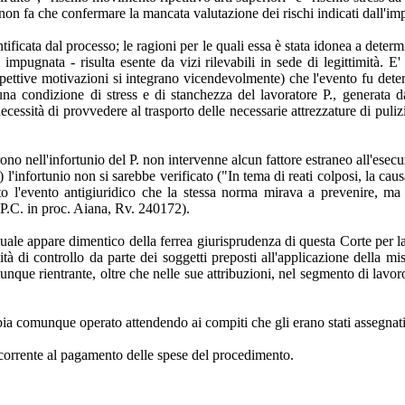
à non fa che confermare la mancata valutazione dei rischi indicati dall'im
ificata dal processo; le ragioni per le quali essa è stata idonea a determ
ugnata - risulta esente da vizi rilevabili in sede di legittimità. E' st
e rispettive motivazioni si integrano vicendevolmente) che l'evento fu de
 una condizione di stress e di stanchezza del lavoratore P., generata da
ssità di provvedere al trasporto delle necessarie attrezzature di pulizia,
no nell'infortunio del P. non intervenne alcun fattore estraneo all'esecu
tro) l'infortunio non si sarebbe verificato ("In tema di reati colposi, la 
to l'evento antigiuridico che la stessa norma mirava a prevenire, m
 P.C. in proc. Aiana, Rv. 240172).
quale appare dimentico della ferrea giurisprudenza di questa Corte per l
ità di controllo da parte dei soggetti preposti all'applicazione della mi
 rientrante, oltre che nelle sue attribuzioni, nel segmento di lavoro at
bbia comunque operato attendendo ai compiti che gli erano stati assegnati
icorrente al pagamento delle spese del procedimento.