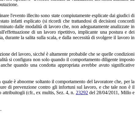
putazione.
inare l'evento illecito sono state compiutamente esplicate dai giudici di
ato infatti esplicato (si ricordi che trattandosi di decisioni concordi
terminato dalle modalità di lavoro che, non adeguatamente analizzate in
ll'effettuazione di un lavoro ripetitivo, implicante una postura e dei
 durante la salita sulla scala, e dalla necessità di svolgere il lavoro in
zione del lavoro, sicché è altamente probabile che se quelle condizioni
causalità si configura non solo quando il comportamento diligente imposto
a anche quando una condotta appropriata avrebbe avuto significative
a quale è abnorme soltanto il comportamento del lavoratore che, per la
sure di prevenzione contro gli infortuni sul lavoro, e che tale non è il
tribuitogli (cfr., ex multis, Sez. 4, n.
23292
del 28/04/2011, Millo e
.