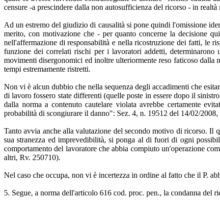
censure -a prescindere dalla non autosufficienza del ricorso - in realt
Ad un estremo del giudizio di causalità si pone quindi l'omissione ident
merito, con motivazione che - per quanto concerne la decisione qui imp
nell'affermazione di responsabilità e nella ricostruzione dei fatti, l
funzione dei correlati rischi per i lavoratori addetti, determinarono
movimenti disergonomici ed inoltre ulteriormente reso faticoso dalla nece
tempi estremamente ristretti.
Non vi è alcun dubbio che nella sequenza degli accadimenti che esitaro
di lavoro fossero state differenti (quelle poste in essere dopo il sinis
dalla norma a contenuto cautelare violata avrebbe certamente evita
probabilità di scongiurare il danno": Sez. 4, n. 19512 del 14/02/2008,
Tanto avvia anche alla valutazione del secondo motivo di ricorso. Il 
sua stranezza ed imprevedibilità, si ponga al di fuori di ogni possibil
comportamento del lavoratore che abbia compiuto un'operazione comunque
altri, Rv. 250710).
Nel caso che occupa, non vi è incertezza in ordine al fatto che il P. a
5. Segue, a norma dell'articolo 616 cod. proc. pen., la condanna del r