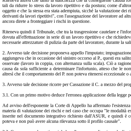
Riteneva altresì che tanto la stanchezza che la conseguente caduta fo
tali da ridurre lo stress da lavoro ripetitivo e da postura; come d'alt
oggetto e che la stessa era stata adempiuta, sicché la valutazione dei r
derivanti da lavori ripetitivi", con l'assegnazione del lavoratore ad a
ancora direte a fronteggiare i rischi in questione.
Riteneva quindi il Tribunale, che tra la trasgressione cautelare e l'info
dovuta all'effettuazione in serie di un lavoro ripetitivo e che richied
necessarie attrezzature di pulizia da parte del lavoratore, durante la sali
2. Avverso tale decisione proponeva appello l'imputato; impugnazione 
aggiungeva che in occasione del sinistro occorso al P., questi era sali
osservate (lavoro in coppia, con alternanza sulla scala). Ciò a ragione
causa da sola sufficiente a determinare l'infortunio, atteso che le 
altresì che il comportamento del P. non poteva ritenersi eccezionale o
3. Avverso tale decisione ricorre per Cassazione il C. a mezzo del prop
3.1. Con un primo motivo deduce l'erronea applicazione della legge pena
Ad avviso dell'esponente la Corte di Appello ha affermato l'esistenza 
materia di valutazione dei rischi e nel caso che occupa "le modalità ese
inserite nel documento integrativo richiesto dall'ASUR, e quindi è c
poteva e non può avere alcuna rilevanza sotto il profilo causale".