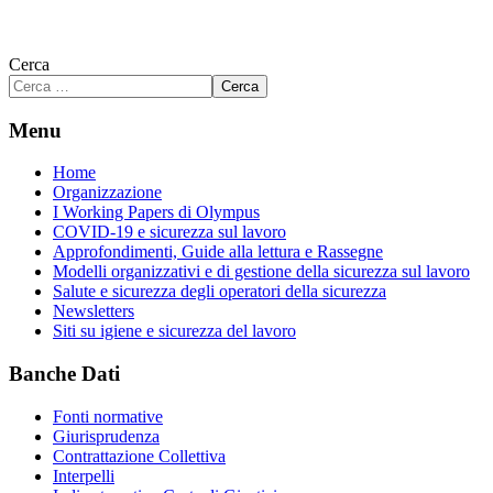
Cerca
Cerca
Menu
Home
Organizzazione
I Working Papers di Olympus
COVID-19 e sicurezza sul lavoro
Approfondimenti, Guide alla lettura e Rassegne
Modelli organizzativi e di gestione della sicurezza sul lavoro
Salute e sicurezza degli operatori della sicurezza
Newsletters
Siti su igiene e sicurezza del lavoro
Banche Dati
Fonti normative
Giurisprudenza
Contrattazione Collettiva
Interpelli