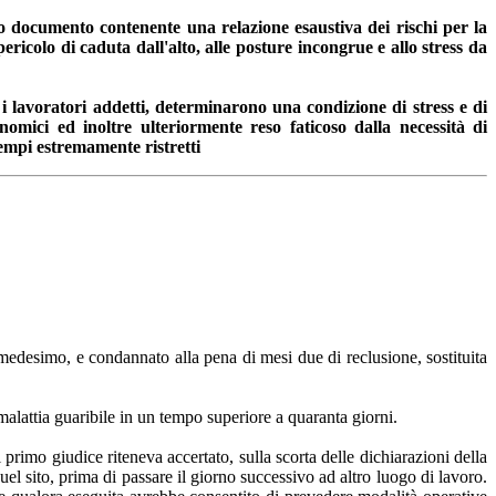
tto documento contenente una relazione esaustiva dei rischi per la
 pericolo di caduta dall'alto, alle posture incongrue e allo stress da
 i lavoratori addetti, determinarono una condizione di stress e di
omici ed inoltre ulteriormente reso faticoso dalla necessità di
 tempi estremamente ristretti
 medesimo, e condannato alla pena di mesi due di reclusione, sostituita
malattia guaribile in un tempo superiore a quaranta giorni.
 primo giudice riteneva accertato, sulla scorta delle dichiarazioni della
quel sito, prima di passare il giorno successivo ad altro luogo di lavoro.