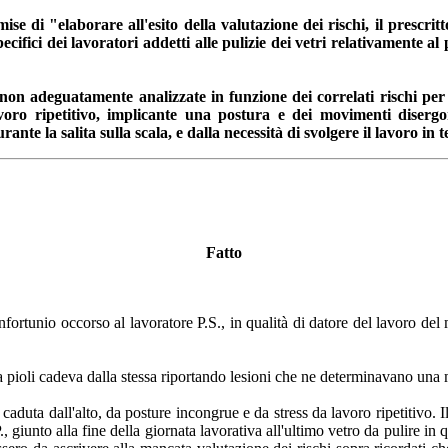
ise di "elaborare all'esito della valutazione dei rischi, il prescri
ecifici dei lavoratori addetti alle pulizie dei vetri relativamente al
 non adeguatamente analizzate in funzione dei correlati rischi per
avoro ripetitivo, implicante una postura e dei movimenti disergon
ante la salita sulla scala, e dalla necessità di svolgere il lavoro in
Fatto
nfortunio occorso al lavoratore P.S., in qualità di datore del lavoro del
a a pioli cadeva dalla stessa riportando lesioni che ne determinavano una 
caduta dall'alto, da posture incongrue e da stress da lavoro ripetitivo. Il
 giunto alla fine della giornata lavorativa all'ultimo vetro da pulire in 