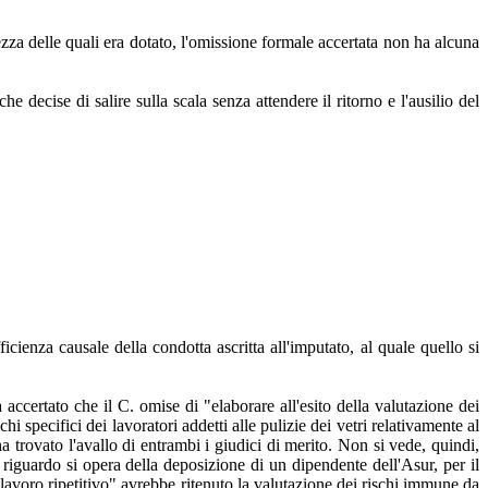
.
rezza delle quali era dotato, l'omissione formale accertata non ha alcuna
e decise di salire sulla scala senza attendere il ritorno e l'ausilio del
cienza causale della condotta ascritta all'imputato, al quale quello si
accertato che il C. omise di "elaborare all'esito della valutazione dei
hi specifici dei lavoratori addetti alle pulizie dei vetri relativamente al
ha trovato l'avallo di entrambi i giudici di merito. Non si vede, quindi,
riguardo si opera della deposizione di un dipendente dell'Asur, per il
a lavoro ripetitivo" avrebbe ritenuto la valutazione dei rischi immune da