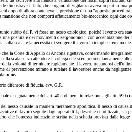
ssero da ascrivere alla mancata valutazione dei rischi sopra ricordati c
ronde dimostrava il fatto che l'organo di vigilanza aveva impartito una 
ischi dopo di allora conteneva la previsione di una "apposita procedura, ch
ltra mansione che non comporti affaticamento bio-meccanico ogni due ore d
rtunio subito dal P. vi fosse un nesso eziologico, poiché l'evento era sta
eva una postura e dei movimenti disergonomici", con accentuazione dei ris
ta sulla scala, e la necessità dì svolgere il lavoro in tempi estremamente r
che la Corte di Appello di Ancona rigettava, confermando integralmente
to sulla scala senza attendere il collega che si era momentaneamente all
 della volontà di terminare rapidamente il lavoro, trattandosi dell'ultim
norme di prevenzione mirano a tutelare il lavoratore anche da negligenz
 abnorme.
rio difensore di fiducia, avv. G.P..
le e segnatamente dell'art. 40 cod. pen., in relazione agli artt. 590 cod
del nesso causale in maniera meramente apodittica. Il nesso di causalit
cutive di lavoro seguite dagli operai di I., descritte ed utilizzate, sia
erto che l'omessa indicazione scritta nella scheda prevista dalla leg