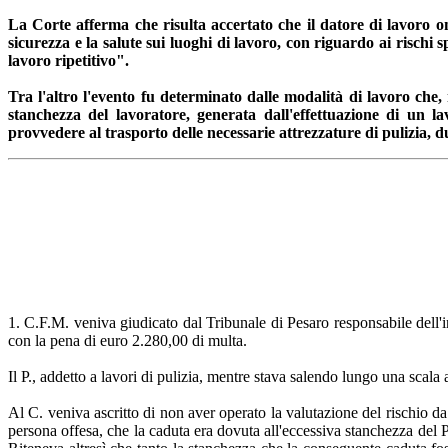
La Corte afferma che risulta accertato che il datore di lavoro om
sicurezza e la salute sui luoghi di lavoro, con riguardo ai rischi sp
lavoro ripetitivo".
Tra l'altro l'evento fu determinato dalle modalità di lavoro che,
stanchezza del lavoratore, generata dall'effettuazione di un l
provvedere al trasporto delle necessarie attrezzature di pulizia, dur
1. C.F.M. veniva giudicato dal Tribunale di Pesaro responsabile dell'i
con la pena di euro 2.280,00 di multa.
Il P., addetto a lavori di pulizia, mentre stava salendo lungo una scal
Al C. veniva ascritto di non aver operato la valutazione del rischio da 
persona offesa, che la caduta era dovuta all'eccessiva stanchezza del P.,