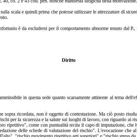
. 40, co. 2 e 43 cod. pen. nonché manifesta illogicità della motivazione
o sulla scala e quindi prima che potesse utilizzare le attrezzature dì sicu
ento.
infortunio è da escludersi per il comportamento abnorme tenuto dal P., ch
Diritto
ammissibile in questa sede quanto scarsamente attinente al tema dell'effi
me sopra ricordata, non è oggetto di contestazione. Ma ciò posto risulta 
chi per la sicurezza e la salute sui luoghi di lavoro, con riguardo ai risc
voro ripetitivo", come con puntualità recita il capo di imputazione, che 
redazione delle schede di valutazione del rischio". L'evocazione che al 
l'alto", "rischio movimento ripetitivo arti superiori" e "rischio stress d