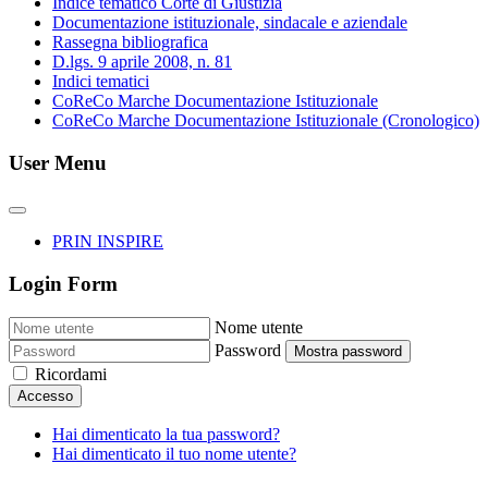
Indice tematico Corte di Giustizia
Documentazione istituzionale, sindacale e aziendale
Rassegna bibliografica
D.lgs. 9 aprile 2008, n. 81
Indici tematici
CoReCo Marche Documentazione Istituzionale
CoReCo Marche Documentazione Istituzionale (Cronologico)
User Menu
PRIN INSPIRE
Login Form
Nome utente
Password
Mostra password
Ricordami
Accesso
Hai dimenticato la tua password?
Hai dimenticato il tuo nome utente?