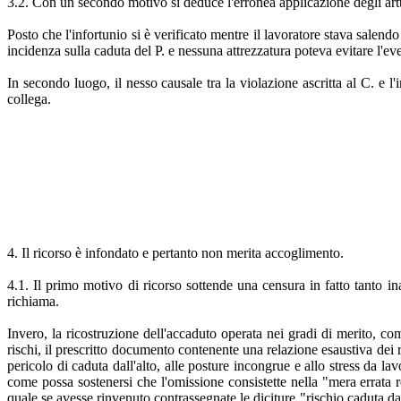
3.2. Con un secondo motivo si deduce l'erronea applicazione degli artt
Posto che l'infortunio si è verificato mentre il lavoratore stava salend
incidenza sulla caduta del P. e nessuna attrezzatura poteva evitare l'ev
In secondo luogo, il nesso causale tra la violazione ascritta al C. e l'
collega.
4. Il ricorso è infondato e pertanto non merita accoglimento.
4.1. Il primo motivo di ricorso sottende una censura in fatto tanto in
richiama.
Invero, la ricostruzione dell'accaduto operata nei gradi di merito, co
rischi, il prescritto documento contenente una relazione esaustiva dei ris
pericolo di caduta dall'alto, alle posture incongrue e allo stress da la
come possa sostenersi che l'omissione consistette nella "mera errata 
quale se avesse rinvenuto contrassegnate le diciture "rischio caduta dal