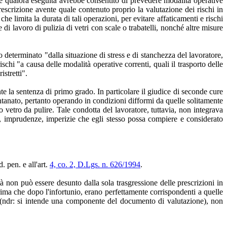
he qualora eseguita avrebbe consentito di prevedere modalità operative
prescrizione avente quale contenuto proprio la valutazione dei rischi in
e limita la durata di tali operazioni, per evitare affaticamenti e rischi
i lavoro di pulizia di vetri con scale o trabatelli, nonché altre misure
to determinato "dalla situazione di stress e di stanchezza del lavoratore,
chi "a causa delle modalità operative correnti, quali il trasporto delle
istretti".
 la sentenza di primo grado. In particolare il giudice di seconde cure
ontanato, pertanto operando in condizioni difformi da quelle solitamente
o vetro da pulire. Tale condotta del lavoratore, tuttavia, non integrava
e, imprudenze, imperizie che egli stesso possa compiere e considerato
. pen. e all'art.
4, co. 2, D.Lgs. n. 626/1994
.
à non può essere desunto dalla sola trasgressione delle prescrizioni in
 prima che dopo l'infortunio, erano perfettamente corrispondenti a quelle
ge (ndr: si intende una componente del documento di valutazione), non