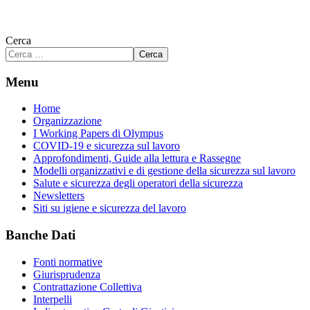
Cerca
Cerca
Menu
Home
Organizzazione
I Working Papers di Olympus
COVID-19 e sicurezza sul lavoro
Approfondimenti, Guide alla lettura e Rassegne
Modelli organizzativi e di gestione della sicurezza sul lavoro
Salute e sicurezza degli operatori della sicurezza
Newsletters
Siti su igiene e sicurezza del lavoro
Banche Dati
Fonti normative
Giurisprudenza
Contrattazione Collettiva
Interpelli