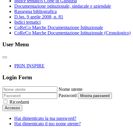
Indice tematico Corte di Giustizia
Documentazione istituzionale, sindacale e aziendale
Rassegna bibliografica
D.lgs. 9 aprile 2008, n. 81
Indici tematici
CoReCo Marche Documentazione Istituzionale
CoReCo Marche Documentazione Istituzionale (Cronologico)
User Menu
PRIN INSPIRE
Login Form
Nome utente
Password
Mostra password
Ricordami
Accesso
Hai dimenticato la tua password?
Hai dimenticato il tuo nome utente?