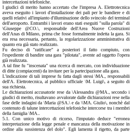
intercettazioni telefoniche.
I giudici di merito hanno accertato che l'impresa A. Elettrotecnica
aveva eseguito i lavori d'installazione dei pali per le bandiere e di
quelli relativi all'impianto d'illuminazione dello svincolo del terminal
dell'aeroporto. Entrambi i lavori erano stati eseguiti "sulla parola" di
\Giuseppe @CO.\, responsabile dell'Area Nuove Costruzioni
dell'Anas di Milano, prima che fosse formalmente indetta la gara. Si
era resa necessaria, pertanto, la regolarizzazione amministrativa di
quanto era già stato realizzato.
Fu deciso di "ratificare" a posteriori il fatto compiuto, con
l'espediente di bandire una gara "pilotata", avente ad oggetto l'opera
già realizzata.
A tal fine fu "inscenata" una ricerca di mercato, con individuazione
di ditte (compiacenti) da invitare per la partecipazione alla gara.
L'indicazione di tali imprese fu fatta dagli stessi \MA., responsabili
dell'A. Elettrotecnica, al pubblico ufficiale \M. Luigi\, a seguito di
sua richiesta.
Le dichiarazioni accusatorie rese da \Alessandra @MA., secondo i
giudici di merito, risultavano avvalorate dalle dichiarazioni rese nella
fase delle indagini da \Maria @SA.\ e da \\MA. Giulio\, nonchè dal
contenuto di talune intercettazioni telefoniche intercorse tra i membri
della famiglia \MA..
5.1. Con unico motivo di ricorso, l'imputato deduce "erronea
interpretazione della legge penale e mancanza della motivazione in
ordine alla sussistenza del dolo". Egli lamenta il rigetto, da parte