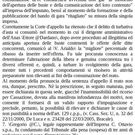
dell'apertura delle buste e della comunicazione del loro contenuto"
all'impresa dell'imputato, bensì al momento della formazione e della
pubblicazione del bando di gara "ritagliato" su misura della singola
impresa.
Correttamente la Corte d'appello ha ritenuto che il delitto di turbativa
d'asta si consumò nel momento in cui il dirigente amministrativo
dell'Anas \Ettore @Dardano\, dopo avere proceduto ad illegittima ed
anticipata apertura delle buste contenenti le offerte delle ditte
concorrenti, comunicò al \V. Arialdo\ la "migliore" percentuale di
ribasso da inserire nell'offerta. Fu tale procurata conoscenza a
determinare l'alterazione della libera e genuina concorrenza tra i
diversi offerenti e, quindi, a turbare lo svolgimento della gara,
mentre tutti i precedenti comportamenti si risolsero in attività
preparatorie non rilevanti ai fini della consumazione del reato.
Al momento della pronuncia della sentenza d'appello il reato non
era, dunque, prescritto. Nè la prescrizione, in seguito maturata, può
essere dichiarata in questa sede, giacchè l'inammissibilità del ricorso
per Cassazione, dovuta alla manifesta infondatezza dei motivi, non
consente il formarsi di un valido rapporto d'impugnazione e
preclude, pertanto, la possibilità di rilevare e dichiarare le cause di
non punibilità a norma dell'art. 129 c.p.p., (v. Cass. Sez. U, n. 32 del
22/11/2000, De Luca e n. 23428 del 22/03/2005, Bracale).
7. \Gregorio @C.\, legale rappresentante dell'Impresa C. Ottavio
s.p.a., fu condannato dal Tribunale alla pena (sospesa) di tre anni di