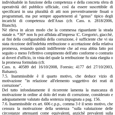
individuabile in funzione della competenza e della concreta sfera di
operatività del pubblico ufficiale, così da essere suscettibile di
specificarsi in una pluralità di atti non preventivamente fissati o
programmati, ma pur sempre appartenenti al "genus" tipico degli
incarichi di competenza dell'Anas (cfr. Cass. n. 2818/2006,
Bianchi).
Nè rileva in alcun modo che la commessa riguardante la strada
statale n. *36* non fu poi affidata all'impresa \C. Gregorio\, giacchè,
ai fini della configurabilità della corruzione, è sufficiente che vi sia
stata ricezione dell'indebita retribuzione o accettazione della relativa
promessa, restando quindi indifferente che ad essa abbia fatto poi
seguito o meno l'effettivo compimento dell'atto conforme o contrario
ai doveri d'ufficio, in vista del quale la retribuzione fu stata elargita o
la promessa formulata (cfr.
Cass. n. 40589 del 16/10/2008, Foresio; 4177 del 27/10/2003,
Balsano).
7.5. Inammissibile è il quarto motivo, che deduce vizio di
motivazione "in relazione all'elemento soggettivo dei reati di
corruzione".
Del tutto infondatamente il ricorrente lamenta la mancanza di
motivazione in ordine al dolo del reato di corruzione, considerato e
adeguatamente valutato dalla sentenza impugnata a pag. 156.
7.6. Inammissibile ex art. 606 c.p.p., comma 3 è il sesto motivo, che
censura la motivazione della sentenza "sulla valutazione delle
circostanze attenuanti come equivalenti, anzichè prevalenti sulla