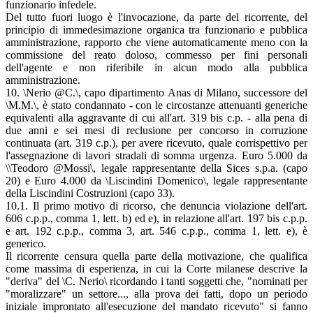
funzionario infedele.
Del tutto fuori luogo è l'invocazione, da parte del ricorrente, del
principio di immedesimazione organica tra funzionario e pubblica
amministrazione, rapporto che viene automaticamente meno con la
commissione del reato doloso, commesso per fini personali
dell'agente e non riferibile in alcun modo alla pubblica
amministrazione.
10. \Nerio @C.\, capo dipartimento Anas di Milano, successore del
\M.M.\, è stato condannato - con le circostanze attenuanti generiche
equivalenti alla aggravante di cui all'art. 319 bis c.p. - alla pena di
due anni e sei mesi di reclusione per concorso in corruzione
continuata (art. 319 c.p.), per avere ricevuto, quale corrispettivo per
l'assegnazione di lavori stradali di somma urgenza. Euro 5.000 da
\\Teodoro @Mossi\, legale rappresentante della Sices s.p.a. (capo
20) e Euro 4.000 da \Liscindini Domenico\, legale rappresentante
della Liscindini Costruzioni (capo 33).
10.1. Il primo motivo di ricorso, che denuncia violazione dell'art.
606 c.p.p., comma 1, lett. b) ed e), in relazione all'art. 197 bis c.p.p.
e art. 192 c.p.p., comma 3, art. 546 c.p.p., comma 1, lett. e), è
generico.
Il ricorrente censura quella parte della motivazione, che qualifica
come massima di esperienza, in cui la Corte milanese descrive la
"deriva" del \C. Nerio\ ricordando i tanti soggetti che, "nominati per
"moralizzare" un settore..., alla prova dei fatti, dopo un periodo
iniziale improntato all'esecuzione del mandato ricevuto" si fanno