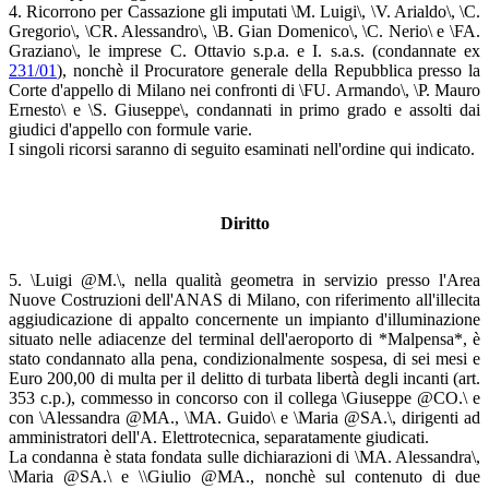
4. Ricorrono per Cassazione gli imputati \M. Luigi\, \V. Arialdo\, \C.
Gregorio\, \CR. Alessandro\, \B. Gian Domenico\, \C. Nerio\ e \FA.
Graziano\, le imprese C. Ottavio s.p.a. e I. s.a.s. (condannate ex
231/01
), nonchè il Procuratore generale della Repubblica presso la
Corte d'appello di Milano nei confronti di \FU. Armando\, \P. Mauro
Ernesto\ e \S. Giuseppe\, condannati in primo grado e assolti dai
giudici d'appello con formule varie.
I singoli ricorsi saranno di seguito esaminati nell'ordine qui indicato.
Diritto
5. \Luigi @M.\, nella qualità geometra in servizio presso l'Area
Nuove Costruzioni dell'ANAS di Milano, con riferimento all'illecita
aggiudicazione di appalto concernente un impianto d'illuminazione
situato nelle adiacenze del terminal dell'aeroporto di *Malpensa*, è
stato condannato alla pena, condizionalmente sospesa, di sei mesi e
Euro 200,00 di multa per il delitto di turbata libertà degli incanti (art.
353 c.p.), commesso in concorso con il collega \Giuseppe @CO.\ e
con \Alessandra @MA., \MA. Guido\ e \Maria @SA.\, dirigenti ad
amministratori dell'A. Elettrotecnica, separatamente giudicati.
La condanna è stata fondata sulle dichiarazioni di \MA. Alessandra\,
\Maria @SA.\ e \\Giulio @MA., nonchè sul contenuto di due