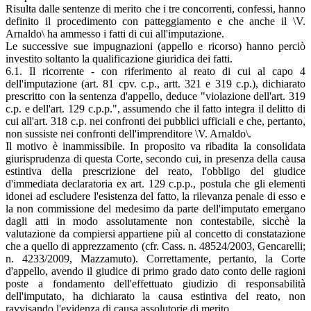
Risulta dalle sentenze di merito che i tre concorrenti, confessi, hanno
definito il procedimento con patteggiamento e che anche il \V.
Arnaldo\ ha ammesso i fatti di cui all'imputazione.
Le successive sue impugnazioni (appello e ricorso) hanno perciò
investito soltanto la qualificazione giuridica dei fatti.
6.1. Il ricorrente - con riferimento al reato di cui al capo 4
dell'imputazione (art. 81 cpv. c.p., artt. 321 e 319 c.p.), dichiarato
prescritto con la sentenza d'appello, deduce "violazione dell'art. 319
c.p. e dell'art. 129 c.p.p.", assumendo che il fatto integra il delitto di
cui all'art. 318 c.p. nei confronti dei pubblici ufficiali e che, pertanto,
non sussiste nei confronti dell'imprenditore \V. Arnaldo\.
Il motivo è inammissibile. In proposito va ribadita la consolidata
giurisprudenza di questa Corte, secondo cui, in presenza della causa
estintiva della prescrizione del reato, l'obbligo del giudice
d'immediata declaratoria ex art. 129 c.p.p., postula che gli elementi
idonei ad escludere l'esistenza del fatto, la rilevanza penale di esso e
la non commissione del medesimo da parte dell'imputato emergano
dagli atti in modo assolutamente non contestabile, sicchè la
valutazione da compiersi appartiene più al concetto di constatazione
che a quello di apprezzamento (cfr. Cass. n. 48524/2003, Gencarelli;
n. 4233/2009, Mazzamuto). Correttamente, pertanto, la Corte
d'appello, avendo il giudice di primo grado dato conto delle ragioni
poste a fondamento dell'effettuato giudizio di responsabilità
dell'imputato, ha dichiarato la causa estintiva del reato, non
ravvisando l'evidenza di causa assolutorie di merito.