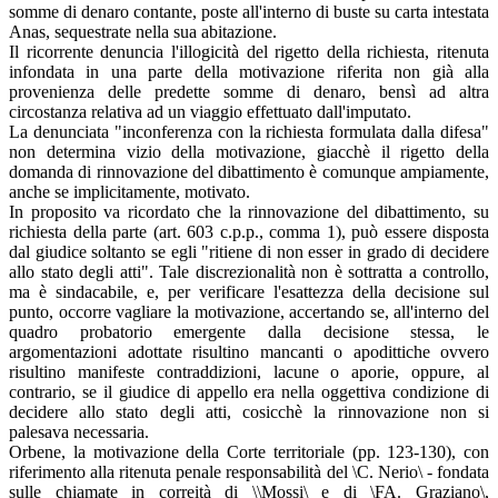
somme di denaro contante, poste all'interno di buste su carta intestata
Anas, sequestrate nella sua abitazione.
Il ricorrente denuncia l'illogicità del rigetto della richiesta, ritenuta
infondata in una parte della motivazione riferita non già alla
provenienza delle predette somme di denaro, bensì ad altra
circostanza relativa ad un viaggio effettuato dall'imputato.
La denunciata "inconferenza con la richiesta formulata dalla difesa"
non determina vizio della motivazione, giacchè il rigetto della
domanda di rinnovazione del dibattimento è comunque ampiamente,
anche se implicitamente, motivato.
In proposito va ricordato che la rinnovazione del dibattimento, su
richiesta della parte (art. 603 c.p.p., comma 1), può essere disposta
dal giudice soltanto se egli "ritiene di non esser in grado di decidere
allo stato degli atti". Tale discrezionalità non è sottratta a controllo,
ma è sindacabile, e, per verificare l'esattezza della decisione sul
punto, occorre vagliare la motivazione, accertando se, all'interno del
quadro probatorio emergente dalla decisione stessa, le
argomentazioni adottate risultino mancanti o apodittiche ovvero
risultino manifeste contraddizioni, lacune o aporie, oppure, al
contrario, se il giudice di appello era nella oggettiva condizione di
decidere allo stato degli atti, cosicchè la rinnovazione non si
palesava necessaria.
Orbene, la motivazione della Corte territoriale (pp. 123-130), con
riferimento alla ritenuta penale responsabilità del \C. Nerio\ - fondata
sulle chiamate in correità di \\Mossi\ e di \FA. Graziano\,