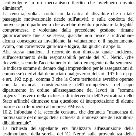
"coinvolgere in un meccanismo illecito che avrebbero dovuto
eliminare".
La censura, volta a contrastare la carica di disvalore che da tale
passaggio motivazionale ricade sull'attività e sulla condotta del
nuovo capo dipartimento che avrebbe dovuto ripristinare la legalità
compromessa e violentata dalla precedente gestione, rimane
giuridicamente fine a se stessa, giacchè non riesce a individuare
alcuna conseguenza invalidante la valutazione e il ragionamento
svolto, con correttezza giuridica e logica, dai giudici d'appello.
Alla stessa maniera, il ricorrente non dimostra quale incidenza
sull'accertamento della responsabilità penale del \C. Nerio\ (che
ricevette, secondo l'accertamento di fatto emergente dalla sentenza,
le indicate somme di denaro dagli imprenditori per le assegnazioni di
commesse) derivi dal denunciato malgoverno dell'art. 197 bis c.p.p.
e art. 192 c.p.p., comma 3 che la Corte territoriale avrebbe operato
con la mancata considerazione dell'incompetenza del capo
dipartimento in ordine all'assegnazione dei lavori in "somma
urgenza" ovvero della richiesta di intervento dell'Avvocatura dello
Stato affinchè dirimesse una questione di interpretazione di alcune
norme con riferimento all'impresa \\Mossi\.
10.2. Infondata è la seconda censura, che denuncia "mancanza di
motivazione del diniego della richiesta di rinnovazione dell'istruttoria
dibattimentale".
La richiesta dell'appellante era finalizzata all'assunzione della
testimonianza della sorella del \C. Nerio\ sulla provenienza delle