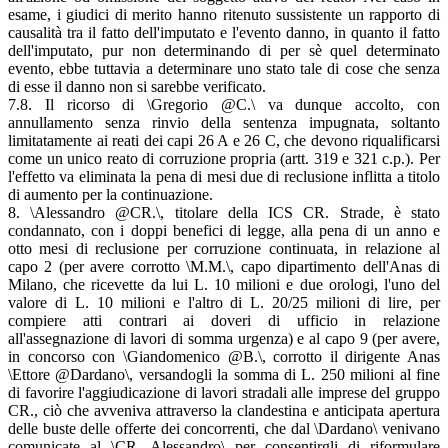
esame, i giudici di merito hanno ritenuto sussistente un rapporto di
causalità tra il fatto dell'imputato e l'evento danno, in quanto il fatto
dell'imputato, pur non determinando di per sè quel determinato
evento, ebbe tuttavia a determinare uno stato tale di cose che senza
di esse il danno non si sarebbe verificato.
7.8. Il ricorso di \Gregorio @C.\ va dunque accolto, con
annullamento senza rinvio della sentenza impugnata, soltanto
limitatamente ai reati dei capi 26 A e 26 C, che devono riqualificarsi
come un unico reato di corruzione propria (artt. 319 e 321 c.p.). Per
l'effetto va eliminata la pena di mesi due di reclusione inflitta a titolo
di aumento per la continuazione.
8. \Alessandro @CR.\, titolare della ICS CR. Strade, è stato
condannato, con i doppi benefici di legge, alla pena di un anno e
otto mesi di reclusione per corruzione continuata, in relazione al
capo 2 (per avere corrotto \M.M.\, capo dipartimento dell'Anas di
Milano, che ricevette da lui L. 10 milioni e due orologi, l'uno del
valore di L. 10 milioni e l'altro di L. 20/25 milioni di lire, per
compiere atti contrari ai doveri di ufficio in relazione
all'assegnazione di lavori di somma urgenza) e al capo 9 (per avere,
in concorso con \Giandomenico @B.\, corrotto il dirigente Anas
\Ettore @Dardano\, versandogli la somma di L. 250 milioni al fine
di favorire l'aggiudicazione di lavori stradali alle imprese del gruppo
CR., ciò che avveniva attraverso la clandestina e anticipata apertura
delle buste delle offerte dei concorrenti, che dal \Dardano\ venivano
comunicate al \CR. Alessandro\ per consentirgli di riformulare