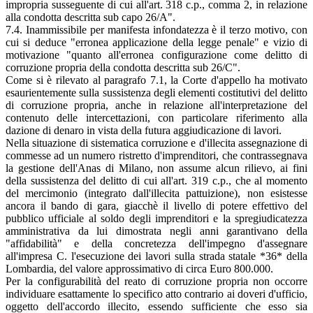
impropria susseguente di cui all'art. 318 c.p., comma 2, in relazione
alla condotta descritta sub capo 26/A".
7.4. Inammissibile per manifesta infondatezza è il terzo motivo, con
cui si deduce "erronea applicazione della legge penale" e vizio di
motivazione "quanto all'erronea configurazione come delitto di
corruzione propria della condotta descritta sub 26/C".
Come si è rilevato al paragrafo 7.1, la Corte d'appello ha motivato
esaurientemente sulla sussistenza degli elementi costitutivi del delitto
di corruzione propria, anche in relazione all'interpretazione del
contenuto delle intercettazioni, con particolare riferimento alla
dazione di denaro in vista della futura aggiudicazione di lavori.
Nella situazione di sistematica corruzione e d'illecita assegnazione di
commesse ad un numero ristretto d'imprenditori, che contrassegnava
la gestione dell'Anas di Milano, non assume alcun rilievo, ai fini
della sussistenza del delitto di cui all'art. 319 c.p., che al momento
del mercimonio (integrato dall'illecita pattuizione), non esistesse
ancora il bando di gara, giacchè il livello di potere effettivo del
pubblico ufficiale al soldo degli imprenditori e la spregiudicatezza
amministrativa da lui dimostrata negli anni garantivano della
"affidabilità" e della concretezza dell'impegno d'assegnare
all'impresa C. l'esecuzione dei lavori sulla strada statale *36* della
Lombardia, del valore approssimativo di circa Euro 800.000.
Per la configurabilità del reato di corruzione propria non occorre
individuare esattamente lo specifico atto contrario ai doveri d'ufficio,
oggetto dell'accordo illecito, essendo sufficiente che esso sia