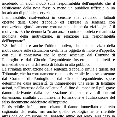
incidendo in alcun modo sulla responsabilità dell'imputato che il
falsificatore della nota fosse o meno un pubblico ufficiale o un
incaricato di pubblico servizio.
Inammissibile, risolvendosi in censure alle valutazioni fattuali
operate dalla Corte d'appello ed espresse in sentenza con
motivazione giuridicamente corretta ed indenne da vizi logici, è il
motivo n. 9, che denuncia "mancanza, contraddittorietà e manifesta
illogicità della motivazione, in relazione alla responsabilità
dell'imputato".
7.8. Infondato è anche l'ultimo motivo, che deduce vizio della
motivazione sulle statuizioni civili, fatte oggetto di motivo d'appello,
con cui si contestava che le spese sostenute dal Comune di
Pontoglio e dal Circolo Legambiente fossero danni diretti e
immediati derivanti dal reato di falsità in atto pubblico.
La stringata motivazione della sentenza d'appello rinvia a quella del
Tribunale, che ha correttamente ritenuto risarcibile le spese sostenute
dal Comune di Pontoglio e dal Circolo Legambiente, spese
determinate dalla necessità di intraprendere una serie di legittime
azioni, nell'interesse della collettività, al fine di impedire il più grave
danno derivante dalla realizzazione di una cava di enormi
dimensioni, risultato cui mirava la formazione e l'utilizzazione del
falso documento addebitato all'imputato.
E' risarcibile, infatti, non soltanto il danno immediato e diretto
cagionato dal reato, ma anche quello eziologicamente riferibile
all'azione od omissione del soggetto attivo del reato. Nel caso in