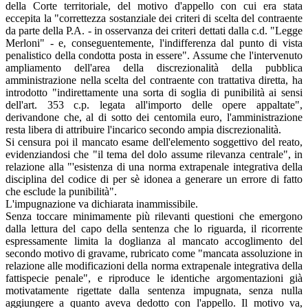
della Corte territoriale, del motivo d'appello con cui era stata
eccepita la "correttezza sostanziale dei criteri di scelta del contraente
da parte della P.A. - in osservanza dei criteri dettati dalla c.d. "Legge
Merloni" - e, conseguentemente, l'indifferenza dal punto di vista
penalistico della condotta posta in essere". Assume che l'intervenuto
ampliamento dell'area della discrezionalità della pubblica
amministrazione nella scelta del contraente con trattativa diretta, ha
introdotto "indirettamente una sorta di soglia di punibilità ai sensi
dell'art. 353 c.p. legata all'importo delle opere appaltate",
derivandone che, al di sotto dei centomila euro, l'amministrazione
resta libera di attribuire l'incarico secondo ampia discrezionalità.
Si censura poi il mancato esame dell'elemento soggettivo del reato,
evidenziandosi che "il tema del dolo assume rilevanza centrale", in
relazione alla "'esistenza di una norma extrapenale integrativa della
disciplina del codice di per sè idonea a generare un errore di fatto
che esclude la punibilità".
L'impugnazione va dichiarata inammissibile.
Senza toccare minimamente più rilevanti questioni che emergono
dalla lettura del capo della sentenza che lo riguarda, il ricorrente
espressamente limita la doglianza al mancato accoglimento del
secondo motivo di gravame, rubricato come "mancata assoluzione in
relazione alle modificazioni della norma extrapenale integrativa della
fattispecie penale", e riproduce le identiche argomentazioni già
motivatamente rigettate dalla sentenza impugnata, senza nulla
aggiungere a quanto aveva dedotto con l'appello. Il motivo va,