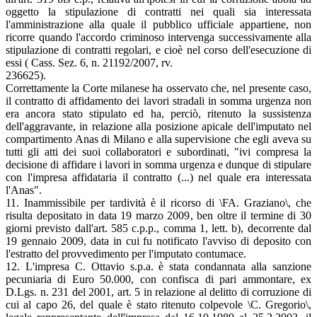
oggetto la stipulazione di contratti nei quali sia interessata
l'amministrazione alla quale il pubblico ufficiale appartiene, non
ricorre quando l'accordo criminoso intervenga successivamente alla
stipulazione di contratti regolari, e cioè nel corso dell'esecuzione di
essi ( Cass. Sez. 6, n. 21192/2007, rv.
236625).
Correttamente la Corte milanese ha osservato che, nel presente caso,
il contratto di affidamento dei lavori stradali in somma urgenza non
era ancora stato stipulato ed ha, perciò, ritenuto la sussistenza
dell'aggravante, in relazione alla posizione apicale dell'imputato nel
compartimento Anas di Milano e alla supervisione che egli aveva su
tutti gli atti dei suoi collaboratori e subordinati, "ivi compresa la
decisione di affidare i lavori in somma urgenza e dunque di stipulare
con l'impresa affidataria il contratto (...) nel quale era interessata
l'Anas".
11. Inammissibile per tardività è il ricorso di \FA. Graziano\, che
risulta depositato in data 19 marzo 2009, ben oltre il termine di 30
giorni previsto dall'art. 585 c.p.p., comma 1, lett. b), decorrente dal
19 gennaio 2009, data in cui fu notificato l'avviso di deposito con
l'estratto del provvedimento per l'imputato contumace.
12. L'impresa C. Ottavio s.p.a. è stata condannata alla sanzione
pecuniaria di Euro 50.000, con confisca di pari ammontare, ex
D.Lgs. n. 231 del 2001, art. 5 in relazione al delitto di corruzione di
cui al capo 26, del quale è stato ritenuto colpevole \C. Gregorio\,