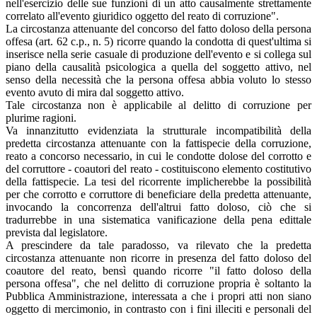
nell'esercizio delle sue funzioni di un atto causalmente strettamente
correlato all'evento giuridico oggetto del reato di corruzione".
La circostanza attenuante del concorso del fatto doloso della persona
offesa (art. 62 c.p., n. 5) ricorre quando la condotta di quest'ultima si
inserisce nella serie casuale di produzione dell'evento e si collega sul
piano della causalità psicologica a quella del soggetto attivo, nel
senso della necessità che la persona offesa abbia voluto lo stesso
evento avuto di mira dal soggetto attivo.
Tale circostanza non è applicabile al delitto di corruzione per
plurime ragioni.
Va innanzitutto evidenziata la strutturale incompatibilità della
predetta circostanza attenuante con la fattispecie della corruzione,
reato a concorso necessario, in cui le condotte dolose del corrotto e
del corruttore - coautori del reato - costituiscono elemento costitutivo
della fattispecie. La tesi del ricorrente implicherebbe la possibilità
per che corrotto e corruttore di beneficiare della predetta attenuante,
invocando la concorrenza dell'altrui fatto doloso, ciò che si
tradurrebbe in una sistematica vanificazione della pena edittale
prevista dal legislatore.
A prescindere da tale paradosso, va rilevato che la predetta
circostanza attenuante non ricorre in presenza del fatto doloso del
coautore del reato, bensì quando ricorre "il fatto doloso della
persona offesa", che nel delitto di corruzione propria è soltanto la
Pubblica Amministrazione, interessata a che i propri atti non siano
oggetto di mercimonio, in contrasto con i fini illeciti e personali del