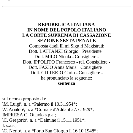
REPUBBLICA ITALIANA
IN NOME DEL POPOLO ITALIANO
LA CORTE SUPREMA DI CASSAZIONE
SEZIONE SESTA PENALE
Composta dagli Ill.mi Sigg.ri Magistrati:
Dott. LATTANZI Giorgio - Presidente -
Dott. MILO Nicola - Consigliere -
Dott. IPPOLITO Francesco - rel. Consigliere -
Dott. FAZIO Anna Maria - Consigliere -
Dott. CITTERIO Carlo - Consigliere -
ha pronunciato la seguente:
sentenza
sul ricorso proposto da:
\M. Luigi\, n. a *Palermo il 10.3.1954*;
\V. Arialdo\, n. a *Cornate d'Adda il 27.7.1929*;
IMPRESA C. Ottavio s.p.a.;
\C. Gregorio\, n. a *Dalmine il 15.11.1951*;
I. s.a.s.;
\C. Nerio\, n. a *Porto San Giorgio il 16.10.1948*;