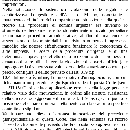
imprenditori.
Nella situazione di sistematica violazione delle regole che
caratterizzava la gestione dell'Anas di Milano, nonostante il
mutamento del titolare del compartimento, situazione nella quale il
ricorso alla "procedura di somma urgenza" era divenuto lo
strumento deliberatamente e fraudolentemente utilizzato per saltare
le ordinarie procedure amministrative, al fine di mantenere le
assegnazione di lavori stradali in un ristretto numero di imprese ed
impedire che potesse effettivamente funzionare la concorrenza di
altre imprese, la scelta della procedura d'urgenza e di una
determinata impresa per effetto della ricezione o della promessa di
denaro o di altre utilità integra la violazione di doveri d'ufficio (che
impongono la disinteressata valutazione della situazione concreta) e,
perciò, configura il delitto previsto dall'art. 319 c.p..
10.4. Infondato è, infine, l'ultimo motivo d'impugnazione, con cui,
richiamando un precedente giurisprudenziale di questa Corte (sent.
n. 21192/07), si deduce applicazione erronea della legge penale e
relativo vizio della motivazione, in ordine alla ritenuta sussistenza
della circostanza aggravante di cui all'art. 319 bis c.p., in quanto la
ricezione del danaro non era strettamente correlato ad uno specifico
contratto da stipulare.
Va innanzitutto rilevato l'erronea invocazione del precedente
giurisprudenziale di questa Corte, che nella sentenza sul ricorso
Eliseo ha chiaramente precisato che la circostanza aggravante di cui
all'art. 319 bis c.p., relativa all'ipotesi in cui la corruzione abbia ad