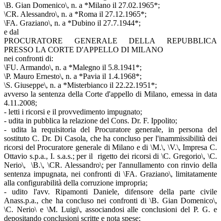
\B. Gian Domenico\, n. a *Milano il 27.02.1965*;
\CR. Alessandro\, n. a *Roma il 27.12.1965*;
\FA. Graziano\, n. a *Dubino il 27.7.1944*;
e dal
PROCURATORE GENERALE DELLA REPUBBLICA
PRESSO LA CORTE D'APPELLO DI MILANO
nei confronti di:
\FU. Armando\, n. a *Malegno il 5.8.1941*;
\P. Mauro Ernesto\, n. a *Pavia il 1.4.1968*;
\S. Giuseppe\, n. a *Misterbianco il 22.22.1951*;
avverso la sentenza della Corte d'appello di Milano, emessa in data
4.11.2008;
- letti i ricorsi e il provvedimento impugnato;
- udita in pubblica la relazione del Cons. Dr. F. Ippolito;
- udita la requisitoria del Procuratore generale, in persona del
sostituto C. Dr. Di Casola, che ha concluso per l'inammissibilità dei
ricorsi del Procuratore generale di Milano e di \M.\, \V.\, Impresa C.
Ottavio s.p.a., I. s.a.s.; per il rigetto dei ricorsi di \C. Gregorio\, \C.
Nerio\, \B.\, \CR. Alessandro\; per l'annullamento con rinvio della
sentenza impugnata, nei confronti di \FA. Graziano\, limitatamente
alla configurabilità della corruzione impropria;
- udito l'avv. Ripamonti Daniele, difensore della parte civile
Anass.p.a., che ha concluso nei confronti di \B. Gian Domenico\,
\C. Nerio\ e \M. Luigi\, associandosi alle conclusioni del P. G. e
depositando conclusioni scritte e nota spese;