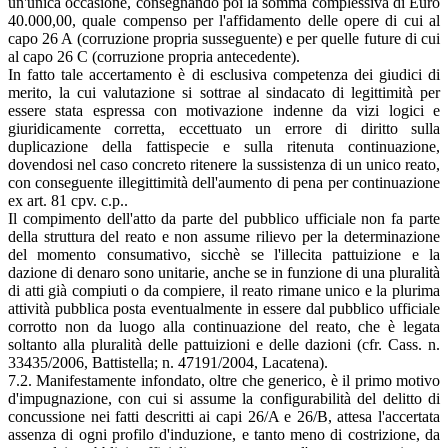
un'unica occasione, consegnando poi la somma complessiva di Euro
40.000,00, quale compenso per l'affidamento delle opere di cui al
capo 26 A (corruzione propria susseguente) e per quelle future di cui
al capo 26 C (corruzione propria antecedente).
In fatto tale accertamento è di esclusiva competenza dei giudici di
merito, la cui valutazione si sottrae al sindacato di legittimità per
essere stata espressa con motivazione indenne da vizi logici e
giuridicamente corretta, eccettuato un errore di diritto sulla
duplicazione della fattispecie e sulla ritenuta continuazione,
dovendosi nel caso concreto ritenere la sussistenza di un unico reato,
con conseguente illegittimità dell'aumento di pena per continuazione
ex art. 81 cpv. c.p..
Il compimento dell'atto da parte del pubblico ufficiale non fa parte
della struttura del reato e non assume rilievo per la determinazione
del momento consumativo, sicchè se l'illecita pattuizione e la
dazione di denaro sono unitarie, anche se in funzione di una pluralità
di atti già compiuti o da compiere, il reato rimane unico e la plurima
attività pubblica posta eventualmente in essere dal pubblico ufficiale
corrotto non da luogo alla continuazione del reato, che è legata
soltanto alla pluralità delle pattuizioni e delle dazioni (cfr. Cass. n.
33435/2006, Battistella; n. 47191/2004, Lacatena).
7.2. Manifestamente infondato, oltre che generico, è il primo motivo
d'impugnazione, con cui si assume la configurabilità del delitto di
concussione nei fatti descritti ai capi 26/A e 26/B, attesa l'accertata
assenza di ogni profilo d'induzione, e tanto meno di costrizione, da