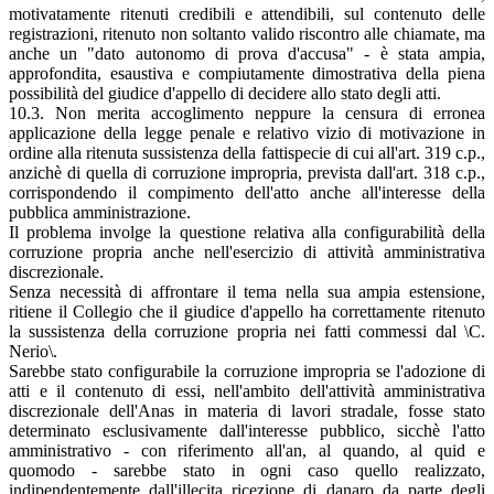
motivatamente ritenuti credibili e attendibili, sul contenuto delle
registrazioni, ritenuto non soltanto valido riscontro alle chiamate, ma
anche un "dato autonomo di prova d'accusa" - è stata ampia,
approfondita, esaustiva e compiutamente dimostrativa della piena
possibilità del giudice d'appello di decidere allo stato degli atti.
10.3. Non merita accoglimento neppure la censura di erronea
applicazione della legge penale e relativo vizio di motivazione in
ordine alla ritenuta sussistenza della fattispecie di cui all'art. 319 c.p.,
anzichè di quella di corruzione impropria, prevista dall'art. 318 c.p.,
corrispondendo il compimento dell'atto anche all'interesse della
pubblica amministrazione.
Il problema involge la questione relativa alla configurabilità della
corruzione propria anche nell'esercizio di attività amministrativa
discrezionale.
Senza necessità di affrontare il tema nella sua ampia estensione,
ritiene il Collegio che il giudice d'appello ha correttamente ritenuto
la sussistenza della corruzione propria nei fatti commessi dal \C.
Nerio\.
Sarebbe stato configurabile la corruzione impropria se l'adozione di
atti e il contenuto di essi, nell'ambito dell'attività amministrativa
discrezionale dell'Anas in materia di lavori stradale, fosse stato
determinato esclusivamente dall'interesse pubblico, sicchè l'atto
amministrativo - con riferimento all'an, al quando, al quid e
quomodo - sarebbe stato in ogni caso quello realizzato,
indipendentemente dall'illecita ricezione di danaro da parte degli