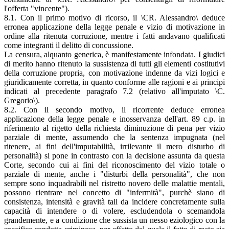
l'offerta "vincente").
8.1. Con il primo motivo di ricorso, il \CR. Alessandro\ deduce
erronea applicazione della legge penale e vizio di motivazione in
ordine alla ritenuta corruzione, mentre i fatti andavano qualificati
come integranti il delitto di concussione.
La censura, alquanto generica, è manifestamente infondata. I giudici
di merito hanno ritenuto la sussistenza di tutti gli elementi costitutivi
della corruzione propria, con motivazione indenne da vizi logici e
giuridicamente corretta, in quanto conforme alle ragioni e ai principi
indicati al precedente paragrafo 7.2 (relativo all'imputato \C.
Gregorio\).
8.2. Con il secondo motivo, il ricorrente deduce erronea
applicazione della legge penale e inosservanza dell'art. 89 c.p. in
riferimento al rigetto della richiesta diminuzione di pena per vizio
parziale di mente, assumendo che la sentenza impugnata (nel
ritenere, ai fini dell'imputabilità, irrilevante il mero disturbo di
personalità) si pone in contrasto con la decisione assunta da questa
Corte, secondo cui ai fini del riconoscimento del vizio totale o
parziale di mente, anche i "disturbi della personalità", che non
sempre sono inquadrabili nel ristretto novero delle malattie mentali,
possono rientrare nel concetto di "infermità", purchè siano di
consistenza, intensità e gravità tali da incidere concretamente sulla
capacità di intendere o di volere, escludendola o scemandola
grandemente, e a condizione che sussista un nesso eziologico con la