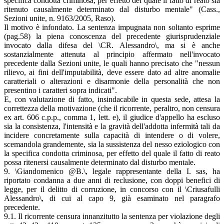
specifica condotta criminosa, per effetto del quale il fatto di reato sia
ritenuto causalmente determinato dal disturbo mentale" (Cass.,
Sezioni unite, n. 9163/2005, Raso).
Il motivo è infondato. La sentenza impugnata non soltanto esprime
(pag.58) la piena conoscenza del precedente giurisprudenziale
invocato dalla difesa del \CR. Alessandro\, ma si è anche
sostanzialmente attenuta al principio affermato nell'invocato
precedente dalla Sezioni unite, le quali hanno precisato che "nessun
rilievo, ai fini dell'imputabilità, deve essere dato ad altre anomalie
caratteriali o alterazioni e disarmonie della personalità che non
presentino i caratteri sopra indicati".
E, con valutazione di fatto, insindacabile in questa sede, attesa la
correttezza della motivazione (che il ricorrente, peraltro, non censura
ex art. 606 c.p.p., comma 1, lett. e), il giudice d'appello ha escluso
sia la consistenza, l'intensità e la gravità dell'addotta infermità tali da
incidere concretamente sulla capacità di intendere o di volere,
scemandola grandemente, sia la sussistenza del nesso eziologico con
la specifica condotta criminosa, per effetto del quale il fatto di reato
possa ritenersi causalmente determinato dal disturbo mentale.
9. \Giandomenico @B.\, legale rappresentante della I. sas, ha
riportato condanna a due anni di reclusione, con doppi benefici di
legge, per il delitto di corruzione, in concorso con il \Criusafulli
Alessandro\, di cui al capo 9, già esaminato nel paragrafo
precedente.
9.1. Il ricorrente censura innanzitutto la sentenza per violazione degli