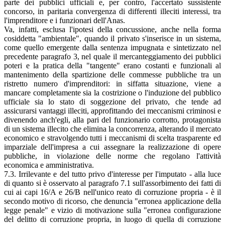
parte dei pubblici ufficiali e, per contro, l'accertato sussistente
concorso, in paritaria convergenza di differenti illeciti interessi, tra
l'imprenditore e i funzionari dell'Anas.
Va, infatti, esclusa l'ipotesi della concussione, anche nella forma
cosiddetta "ambientale", quando il privato s'inserisce in un sistema,
come quello emergente dalla sentenza impugnata e sintetizzato nel
precedente paragrafo 3, nel quale il mercanteggiamento dei pubblici
poteri e la pratica della "tangente" erano costanti e funzionali al
mantenimento della spartizione delle commesse pubbliche tra un
ristretto numero d'imprenditori: in siffatta situazione, viene a
mancare completamente sia la costrizione o l'induzione del pubblico
ufficiale sia lo stato di soggezione del privato, che tende ad
assicurarsi vantaggi illeciti, approfittando dei meccanismi criminosi e
divenendo anch'egli, alla pari del funzionario corrotto, protagonista
di un sistema illecito che elimina la concorrenza, alterando il mercato
economico e stravolgendo tutti i meccanismi di scelta trasparente ed
imparziale dell'impresa a cui assegnare la realizzazione di opere
pubbliche, in violazione delle norme che regolano l'attività
economica e amministrativa.
7.3. Irrilevante e del tutto privo d'interesse per l'imputato - alla luce
di quanto si è osservato al paragrafo 7.1 sull'assorbimento dei fatti di
cui ai capi 16/A e 26/B nell'unico reato di corruzione propria - è il
secondo motivo di ricorso, che denuncia "erronea applicazione della
legge penale" e vizio di motivazione sulla "erronea configurazione
del delitto di corruzione propria, in luogo di quella di corruzione