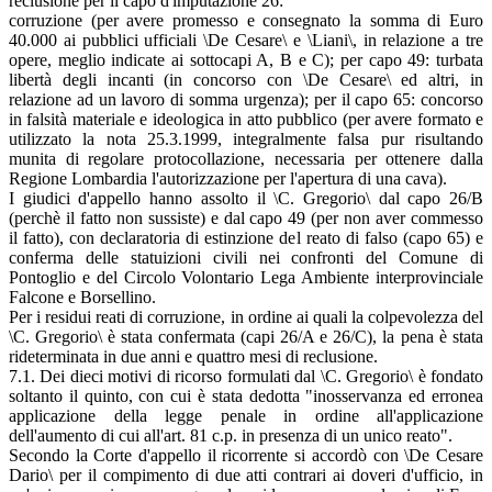
reclusione per il capo d'imputazione 26:
corruzione (per avere promesso e consegnato la somma di Euro
40.000 ai pubblici ufficiali \De Cesare\ e \Liani\, in relazione a tre
opere, meglio indicate ai sottocapi A, B e C); per capo 49: turbata
libertà degli incanti (in concorso con \De Cesare\ ed altri, in
relazione ad un lavoro di somma urgenza); per il capo 65: concorso
in falsità materiale e ideologica in atto pubblico (per avere formato e
utilizzato la nota 25.3.1999, integralmente falsa pur risultando
munita di regolare protocollazione, necessaria per ottenere dalla
Regione Lombardia l'autorizzazione per l'apertura di una cava).
I giudici d'appello hanno assolto il \C. Gregorio\ dal capo 26/B
(perchè il fatto non sussiste) e dal capo 49 (per non aver commesso
il fatto), con declaratoria di estinzione del reato di falso (capo 65) e
conferma delle statuizioni civili nei confronti del Comune di
Pontoglio e del Circolo Volontario Lega Ambiente interprovinciale
Falcone e Borsellino.
Per i residui reati di corruzione, in ordine ai quali la colpevolezza del
\C. Gregorio\ è stata confermata (capi 26/A e 26/C), la pena è stata
rideterminata in due anni e quattro mesi di reclusione.
7.1. Dei dieci motivi di ricorso formulati dal \C. Gregorio\ è fondato
soltanto il quinto, con cui è stata dedotta "inosservanza ed erronea
applicazione della legge penale in ordine all'applicazione
dell'aumento di cui all'art. 81 c.p. in presenza di un unico reato".
Secondo la Corte d'appello il ricorrente si accordò con \De Cesare
Dario\ per il compimento di due atti contrari ai doveri d'ufficio, in