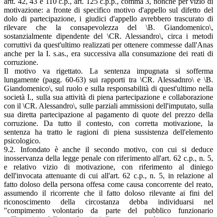
artt. 42, 43 e 110 c.p., art. 125 c.p.p., comma 3, nonchè per vizio di
motivazione: a fronte di specifico motivo d'appello sul difetto del
dolo di partecipazione, i giudici d'appello avrebbero trascurato di
rilevare che la consapevolezza del \B. Giandomenico\,
sostanzialmente dipendente del \CR. Alessandro\, circa i metodi
corruttivi da quest'ultimo realizzati per ottenere commesse dall'Anas
anche per la I. s.as., era successiva alla consumazione dei reati di
corruzione.
Il motivo va rigettato. La sentenza impugnata si sofferma
lungamente (pagg. 60-63) sui rapporti tra \CR. Alessadnro\ e \B.
Giandomenico\, sul ruolo e sulla responsabilità di quest'ultimo nella
società I., sulla sua attività di piena partecipazione e collaborazione
con il \CR. Alessandro\, sulle parziali ammissioni dell'imputato, sulla
sua diretta partecipazione al pagamento di quote del prezzo della
corruzione. Da tutto il contesto, con corretta motivazione, la
sentenza ha tratto le ragioni di piena sussistenza dell'elemento
psicologico.
9.2. Infondato è anche il secondo motivo, con cui si deduce
inosservanza della legge penale con riferimento all'art. 62 c.p., n. 5,
e relativo vizio di motivazione, con riferimento al diniego
dell'invocata attenuante di cui all'art. 62 c.p., n. 5, in relazione al
fatto doloso della persona offesa come causa concorrente del reato,
assumendo il ricorrente che il fatto doloso rilevante ai fini del
riconoscimento della circostanza debba individuarsi nel
"compimento volontario da parte del pubblico funzionario