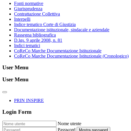
Fonti normative
Giurisprudenza
Contrattazione Collettiva
Interpelli
Indice tematico Corte di Giustizia
Documentazione istituzionale, sindacale e aziendale
Rassegna bibliografica
D.lgs. 9 aprile 2008, n. 81
Indici tematici
CoReCo Marche Documentazione Istituzionale
CoReCo Marche Documentazione Istituzionale (Cronologico)
User Menu
User Menu
PRIN INSPIRE
Login Form
Nome utente
Password
Mostra password