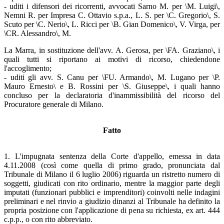
- uditi i difensori dei ricorrenti, avvocati Sarno M. per \M. Luigi\,
Nemni R. per Impresa C. Ottavio s.p.a., L. S. per \C. Gregorio\, S.
Scuto per \C. Nerio\, L. Ricci per \B. Gian Domenico\, V. Virga, per
\CR. Alessandro\, M.
La Marra, in sostituzione dell'avv. A. Gerosa, per \FA. Graziano\, i
quali tutti si riportano ai motivi di ricorso, chiedendone
l'accoglimento;
- uditi gli avv. S. Canu per \FU. Armando\, M. Lugano per \P.
Mauro Ernesto\ e B. Rossini per \S. Giuseppe\, i quali hanno
concluso per la declaratoria d'inammissibilità del ricorso del
Procuratore generale di Milano.
Fatto
1. L'impugnata sentenza della Corte d'appello, emessa in data
4.11.2008 (così come quella di primo grado, pronunciata dal
Tribunale di Milano il 6 luglio 2006) riguarda un ristretto numero di
soggetti, giudicati con rito ordinario, mentre la maggior parte degli
imputati (funzionari pubblici e imprenditori) coinvolti nelle indagini
preliminari e nel rinvio a giudizio dinanzi al Tribunale ha definito la
propria posizione con l'applicazione di pena su richiesta, ex art. 444
c.p.p., o con rito abbreviato.