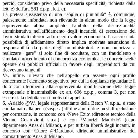
perciò, considerato privo della necessaria specificità, richiesta dalla
lett. e) dell'art. 581 c.p.p., lett. c).
La pretesa sussistenza di una "soglia di punibilità" è, comunque,
palesemente infondata, non rilevando in alcun modo che la legge
sopravvenuta abbia ampliato l'ambito della discrezionalità
amministrativa nell'affidamento degli incarichi di esecuzione dei
lavori stradali inferiori ad un certo valore economico. La accresciuta
possibilità di affidamento diretto implica motivata assunzione di
responsabilità da parte degli amministratori e non autorizza a
realizzare "gare" al solo fine di occultare, con un fraudolento e
simulato procedimento di concorrenza economica, le concrete scelte
operate dai pubblici ufficiali in favore degli imprenditori da cui
ricevevano tangenti.
Va, infine, rilevato che nell'appello era assente ogni profilo
concernente l'elemento soggettivo, per cui la doglianza riguardante il
dolo con riferimento alla sopravvenuta modificazione della legge
extrapenale è inammissibile ex art. 606 c.p.p., comma 3, per non
essere stata dedotta con i motivi di appello.
6. \Arialdo @V.\, legale rappresentante della Beton V. s.p.a., è stato
condannato alla pena (sospesa) di due anni e due mesi di reclusione
per corruzione, in concorso con \Neve Ezio\ (direttore tecnico della
Vienne Costruzioni s.p.a.) e con \Maurizi Maurizio\ (capo
dipartimento Anas di Milano), e per turbata libertà degli incanti, in
concorso con \Ettore @Dardano\, dirigente amministrativo del
compartimento Anas di Milano.