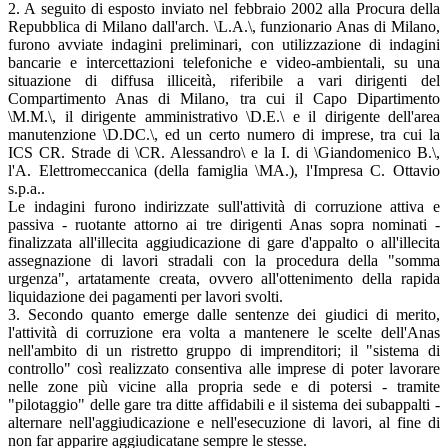
2. A seguito di esposto inviato nel febbraio 2002 alla Procura della
Repubblica di Milano dall'arch. \L.A.\, funzionario Anas di Milano,
furono avviate indagini preliminari, con utilizzazione di indagini
bancarie e intercettazioni telefoniche e video-ambientali, su una
situazione di diffusa illiceità, riferibile a vari dirigenti del
Compartimento Anas di Milano, tra cui il Capo Dipartimento
\M.M.\, il dirigente amministrativo \D.E.\ e il dirigente dell'area
manutenzione \D.DC.\, ed un certo numero di imprese, tra cui la
ICS CR. Strade di \CR. Alessandro\ e la I. di \Giandomenico B.\,
l'A. Elettromeccanica (della famiglia \MA.), l'Impresa C. Ottavio
s.p.a..
Le indagini furono indirizzate sull'attività di corruzione attiva e
passiva - ruotante attorno ai tre dirigenti Anas sopra nominati -
finalizzata all'illecita aggiudicazione di gare d'appalto o all'illecita
assegnazione di lavori stradali con la procedura della "somma
urgenza", artatamente creata, ovvero all'ottenimento della rapida
liquidazione dei pagamenti per lavori svolti.
3. Secondo quanto emerge dalle sentenze dei giudici di merito,
l'attività di corruzione era volta a mantenere le scelte dell'Anas
nell'ambito di un ristretto gruppo di imprenditori; il "sistema di
controllo" così realizzato consentiva alle imprese di poter lavorare
nelle zone più vicine alla propria sede e di potersi - tramite
"pilotaggio" delle gare tra ditte affidabili e il sistema dei subappalti -
alternare nell'aggiudicazione e nell'esecuzione di lavori, al fine di
non far apparire aggiudicatane sempre le stesse.