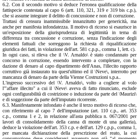
6.2. Con il secondo motivo si deduce l'erronea qualificazione della
fattispecie contestata al capo 6 (artt. 110, 321, 319 e 319 bis c.p.),
che si assume integrare il delitto di concussione e non di corruzione.
Trattasi di censura inammissibile innanzitutto per genericità, ma
anche per manifesta infondatezza. Il motivo di ricorso si esaurisce in
un'esposizione della giurisprudenza di legittimità in tema di
differenza tra concussione e corruzione, senza l'indicazione degli
elementi fattuali che sorreggono la richiesta di riqualificazione
giuridica dei fatti, in violazione dell'art. 581 c.p.p., comma 1, lett. c).
In ogni caso, si rileva che il \V. Arnaldo\ è stato condannato per
concorso in corruzione, essendo intervento a completare, con la
dazione di denaro al capo dipartimento dell'Anas, l'illecito rapporto
corruttivo già instaurato tra quest'ultimo ed il \Neve\, interrotto per
mancanza di denaro da parte della Vienne Costruzioni s.p.a..
L'ingresso successivo del \V. Arnaldo\, volto a cogliere al volo
l'"affare illecito" a cui il \Neve\ aveva di fatto rinunciato, esclude
ogni configurabilità di costrizione o induzione da parte del \Maurizi\
e di soggezione da parte dell'imputato ricorrente.
6.3. Manifestamente infondato è anche il terzo motivo di ricorso che,
con riferimento al capo 7 dell'imputazione (art. 110 c.p., art. 353
c.p., comma 1 e 2, in relazione all'asta pubblica n. 067/2001 per
lavori di consolidamento della canna di monte di una galleria),
deduce la violazione dell'art. 353 c.p. e dell'art. 129 c.p.p., comma 1,
per mancata dichiarazione della prescrizione del reato, la cui
consumazione deve considerarsi avvenuta non già "al momento