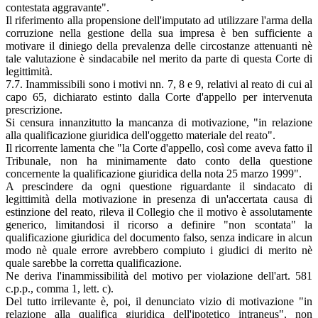
contestata aggravante".
Il riferimento alla propensione dell'imputato ad utilizzare l'arma della
corruzione nella gestione della sua impresa è ben sufficiente a
motivare il diniego della prevalenza delle circostanze attenuanti nè
tale valutazione è sindacabile nel merito da parte di questa Corte di
legittimità.
7.7. Inammissibili sono i motivi nn. 7, 8 e 9, relativi al reato di cui al
capo 65, dichiarato estinto dalla Corte d'appello per intervenuta
prescrizione.
Si censura innanzitutto la mancanza di motivazione, "in relazione
alla qualificazione giuridica dell'oggetto materiale del reato".
Il ricorrente lamenta che "la Corte d'appello, così come aveva fatto il
Tribunale, non ha minimamente dato conto della questione
concernente la qualificazione giuridica della nota 25 marzo 1999".
A prescindere da ogni questione riguardante il sindacato di
legittimità della motivazione in presenza di un'accertata causa di
estinzione del reato, rileva il Collegio che il motivo è assolutamente
generico, limitandosi il ricorso a definire "non scontata" la
qualificazione giuridica del documento falso, senza indicare in alcun
modo nè quale errore avrebbero compiuto i giudici di merito nè
quale sarebbe la corretta qualificazione.
Ne deriva l'inammissibilità del motivo per violazione dell'art. 581
c.p.p., comma 1, lett. c).
Del tutto irrilevante è, poi, il denunciato vizio di motivazione "in
relazione alla qualifica giuridica dell'ipotetico intraneus", non