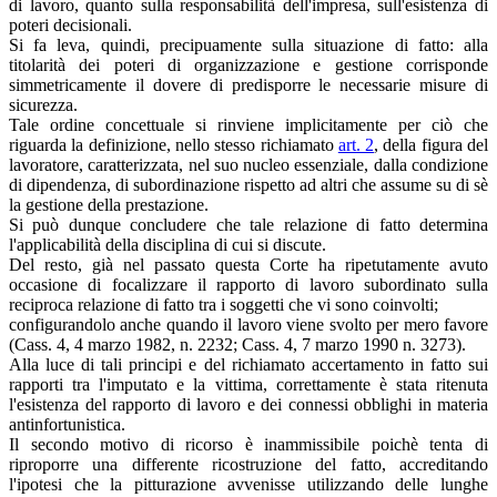
di lavoro, quanto sulla responsabilità dell'impresa, sull'esistenza di
poteri decisionali.
Si fa leva, quindi, precipuamente sulla situazione di fatto: alla
titolarità dei poteri di organizzazione e gestione corrisponde
simmetricamente il dovere di predisporre le necessarie misure di
sicurezza.
Tale ordine concettuale si rinviene implicitamente per ciò che
riguarda la definizione, nello stesso richiamato
art. 2
, della figura del
lavoratore, caratterizzata, nel suo nucleo essenziale, dalla condizione
di dipendenza, di subordinazione rispetto ad altri che assume su di sè
la gestione della prestazione.
Si può dunque concludere che tale relazione di fatto determina
l'applicabilità della disciplina di cui si discute.
Del resto, già nel passato questa Corte ha ripetutamente avuto
occasione di focalizzare il rapporto di lavoro subordinato sulla
reciproca relazione di fatto tra i soggetti che vi sono coinvolti;
configurandolo anche quando il lavoro viene svolto per mero favore
(Cass. 4, 4 marzo 1982, n. 2232; Cass. 4, 7 marzo 1990 n. 3273).
Alla luce di tali principi e del richiamato accertamento in fatto sui
rapporti tra l'imputato e la vittima, correttamente è stata ritenuta
l'esistenza del rapporto di lavoro e dei connessi obblighi in materia
antinfortunistica.
Il secondo motivo di ricorso è inammissibile poichè tenta di
riproporre una differente ricostruzione del fatto, accreditando
l'ipotesi che la pitturazione avvenisse utilizzando delle lunghe