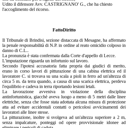
Udito il difensore Avv. CASTRIGNANO' G., che ha chiesto
l'accoglimento del ricorso.
FattoDiritto
Il Tribunale di Brindisi, sezione distaccata di Mesagne, ha affermato
la penale responsabilità di N.P. in ordine al reato omicidio colposo in
danno di C.L..
La pronunzia è stata confermata dalla Corte d'appello di Lecce.
L'imputazione riguarda un infortunio sul lavoro.
Secondo l'ipotesi accusatoria fatta propria dai giudici di merito,
erano in corso lavori di pitturazione di una cabina elettrica ed il
lavoratore C. si trovava su una scala a pioli in ferro ad un'altezza di
circa 5 m. da terra quando, a causa di una scarica elettrica, perdeva
l'equilibrio e cadeva in terra riportando lesioni letali.
La lavorazione avveniva in violazione della disciplina
antinfortunistica, giacchè aveva luogo a meno di 5 metri dalle linee
elettriche, senza che fosse stata adottata alcuna misura di protezione
atta ad evitare accidentali contatti o pericolosi avvicinamenti dei
lavoratori alle linee stesse.
La pitturazione, inoltre si svolgeva ad un'altezza superiore a 2 m,
senza impalcature, ponteggi od opere provvisionale idonee ad
eliminare i pericoli di caduta.