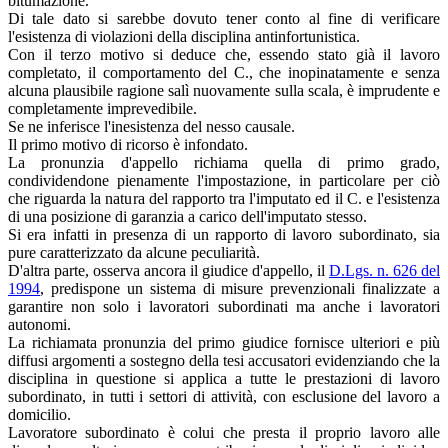
bitumazione.
Di tale dato si sarebbe dovuto tener conto al fine di verificare
l'esistenza di violazioni della disciplina antinfortunistica.
Con il terzo motivo si deduce che, essendo stato già il lavoro
completato, il comportamento del C., che inopinatamente e senza
alcuna plausibile ragione salì nuovamente sulla scala, è imprudente e
completamente imprevedibile.
Se ne inferisce l'inesistenza del nesso causale.
Il primo motivo di ricorso è infondato.
La pronunzia d'appello richiama quella di primo grado,
condividendone pienamente l'impostazione, in particolare per ciò
che riguarda la natura del rapporto tra l'imputato ed il C. e l'esistenza
di una posizione di garanzia a carico dell'imputato stesso.
Si era infatti in presenza di un rapporto di lavoro subordinato, sia
pure caratterizzato da alcune peculiarità.
D'altra parte, osserva ancora il giudice d'appello, il
D.Lgs. n. 626 del
1994
, predispone un sistema di misure prevenzionali finalizzate a
garantire non solo i lavoratori subordinati ma anche i lavoratori
autonomi.
La richiamata pronunzia del primo giudice fornisce ulteriori e più
diffusi argomenti a sostegno della tesi accusatori evidenziando che la
disciplina in questione si applica a tutte le prestazioni di lavoro
subordinato, in tutti i settori di attività, con esclusione del lavoro a
domicilio.
Lavoratore subordinato è colui che presta il proprio lavoro alle