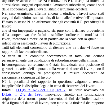
dipendenze altrui con o senza retribuzione; e la disciplina individua
altresì alcuni soggetti equiparati ai lavoratori subordinati, come i soci
delle cooperative, gli allievi di istituti d'istruzione eccetera.
Nel caso esaminato, afferma ancora il giudice, i lavori sono stati
eseguiti dalla vittima sottostando, di fatto, alle direttive dell'imputato.
E' stato lo stesso N. ad affermare che egli contattò il C. per offrirgli il
lavoro;
che si era impegnato a pagarlo, sia pure con il danaro proveniente
dalla cooperativa; che fu lui a stabilire l'ordine e le modalità dei
lavori, fornendo i mezzi ed in particolare la scala con la quale il C.
ridetto stava eseguendo i lavori di pitturazione.
Tutti tali elementi consentono di ritenere che tra i due vi fosse un
rapporto di lavoro subordinato.
Si tratta di un compiuto accertamento in fatto, che delinea
persuasivamente una condizione di subordinazione della vittima.
In conseguenza, correttamente è stata individuata una posizione di
garanzia a carico dell'imputato nella veste di datore di lavoro; con il
conseguente obbligo di predisporre le misure occorrenti ad
assicurare la sicurezza del lavoro.
Nè le peculiarità del rapporto in questione valgono a rendere
inapplicabile la disciplina legale in tema di sicurezza del lavoro.
Infatti il
D.Lgs. n. 626 del 1994, art. 2
,, nel testo novellato dal
D.Lgs. n. 242 del 1996
, innovando rispetto alla formulazione
originaria della norma, pone l'accento, ai fini dell'individuazione
della figura del datore di lavoro, non tanto sulla titolarità del rapporto