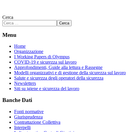
Cerca
Cerca
Menu
Home
Organizzazione
I Working Papers di Olympus
COVID-19 e sicurezza sul lavoro
Approfondimenti, Guide alla lettura e Rassegne
Modelli organizzativi e di gestione della sicurezza sul lavoro
Salute e sicurezza degli operatori della sicurezza
Newsletters
Siti su igiene e sicurezza del lavoro
Banche Dati
Fonti normative
Giurisprudenza
Contrattazione Collettiva
Interpelli