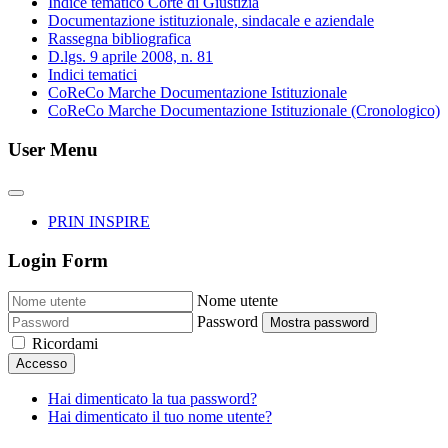
Indice tematico Corte di Giustizia
Documentazione istituzionale, sindacale e aziendale
Rassegna bibliografica
D.lgs. 9 aprile 2008, n. 81
Indici tematici
CoReCo Marche Documentazione Istituzionale
CoReCo Marche Documentazione Istituzionale (Cronologico)
User Menu
PRIN INSPIRE
Login Form
Nome utente
Password
Mostra password
Ricordami
Accesso
Hai dimenticato la tua password?
Hai dimenticato il tuo nome utente?