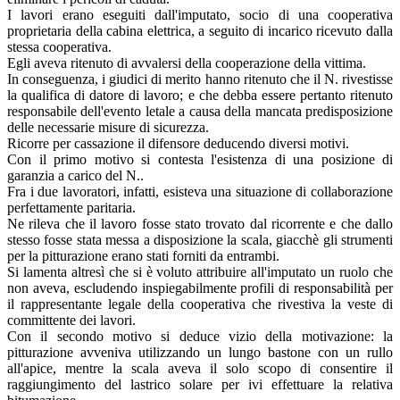
I lavori erano eseguiti dall'imputato, socio di una cooperativa
proprietaria della cabina elettrica, a seguito di incarico ricevuto dalla
stessa cooperativa.
Egli aveva ritenuto di avvalersi della cooperazione della vittima.
In conseguenza, i giudici di merito hanno ritenuto che il N. rivestisse
la qualifica di datore di lavoro; e che debba essere pertanto ritenuto
responsabile dell'evento letale a causa della mancata predisposizione
delle necessarie misure di sicurezza.
Ricorre per cassazione il difensore deducendo diversi motivi.
Con il primo motivo si contesta l'esistenza di una posizione di
garanzia a carico del N..
Fra i due lavoratori, infatti, esisteva una situazione di collaborazione
perfettamente paritaria.
Ne rileva che il lavoro fosse stato trovato dal ricorrente e che dallo
stesso fosse stata messa a disposizione la scala, giacchè gli strumenti
per la pitturazione erano stati forniti da entrambi.
Si lamenta altresì che si è voluto attribuire all'imputato un ruolo che
non aveva, escludendo inspiegabilmente profili di responsabilità per
il rappresentante legale della cooperativa che rivestiva la veste di
committente dei lavori.
Con il secondo motivo si deduce vizio della motivazione: la
pitturazione avveniva utilizzando un lungo bastone con un rullo
all'apice, mentre la scala aveva il solo scopo di consentire il
raggiungimento del lastrico solare per ivi effettuare la relativa