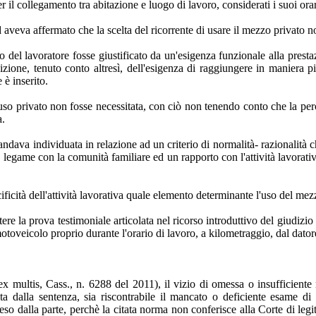
r il collegamento tra abitazione e luogo di lavoro, considerati i suoi orari
 aveva affermato che la scelta del ricorrente di usare il mezzo privato n
 del lavoratore fosse giustificato da un'esigenza funzionale alla presta
sizione, tenuto conto altresì, dell'esigenza di raggiungere in maniera p
 è inserito.
ell'uso privato non fosse necessitata, con ciò non tenendo conto che la 
a.
andava individuata in relazione ad un criterio di normalità- razionalità 
o legame con la comunità familiare ed un rapporto con l'attività lavorat
ecificità dell'attività lavorativa quale elemento determinante l'uso del mez
ere la prova testimoniale articolata nel ricorso introduttivo del giudizio
motoveicolo proprio durante l'orario di lavoro, a kilometraggio, dal dator
multis, Cass., n. 6288 del 2011), il vizio di omessa o insufficiente mo
lta dalla sentenza, sia riscontrabile il mancato o deficiente esame di
so dalla parte, perchè la citata norma non conferisce alla Corte di legitt