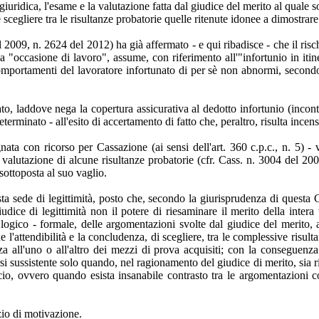
 giuridica, l'esame e la valutazione fatta dal giudice del merito al quale 
 scegliere tra le risultanze probatorie quelle ritenute idonee a dimostrare 
009, n. 2624 del 2012) ha già affermato - e qui ribadisce - che il rischi
la "occasione di lavoro", assume, con riferimento all'"infortunio in itin
comportamenti del lavoratore infortunato di per sè non abnormi, secon
to, laddove nega la copertura assicurativa al dedotto infortunio (incon
minato - all'esito di accertamento di fatto che, peraltro, risulta incensur
nata con ricorso per Cassazione (ai sensi dell'art. 360 c.p.c., n. 5) 
 valutazione di alcune risultanze probatorie (cfr. Cass. n. 3004 del 2004
ottoposta al suo vaglio.
esta sede di legittimità, posto che, secondo la giurisprudenza di questa
dice di legittimità non il potere di riesaminare il merito della intera 
a logico - formale, delle argomentazioni svolte dal giudice del merito, a
 l'attendibilità e la concludenza, di scegliere, tra le complessive risu
nza all'uno o all'altro dei mezzi di prova acquisiti; con la conseguenza
si sussistente solo quando, nel ragionamento del giudice di merito, sia r
fficio, ovvero quando esista insanabile contrasto tra le argomentazioni 
zio di motivazione.