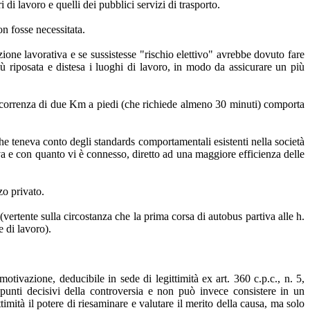
 di lavoro e quelli dei pubblici servizi di trasporto.
on fosse necessitata.
zione lavorativa e se sussistesse "rischio elettivo" avrebbe dovuto fare
iù riposata e distesa i luoghi di lavoro, in modo da assicurare un più
percorrenza di due Km a piedi (che richiede almeno 30 minuti) comporta
che teneva conto degli standards comportamentali esistenti nella società
iva e con quanto vi è connesso, diretto ad una maggiore efficienza delle
zo privato.
 (vertente sulla circostanza che la prima corsa di autobus partiva alle h.
e di lavoro).
tivazione, deducibile in sede di legittimità ex art. 360 c.p.c., n. 5,
 punti decisivi della controversia e non può invece consistere in un
imità il potere di riesaminare e valutare il merito della causa, ma solo