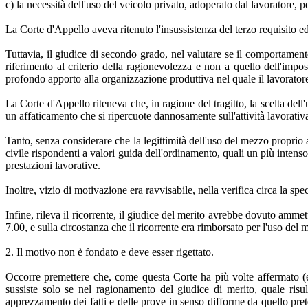
c) la necessità dell'uso del veicolo privato, adoperato dal lavoratore, pe
La Corte d'Appello aveva ritenuto l'insussistenza del terzo requisito ed
Tuttavia, il giudice di secondo grado, nel valutare se il comportamento
riferimento al criterio della ragionevolezza e non a quello dell'impo
profondo apporto alla organizzazione produttiva nel quale il lavoratore
La Corte d'Appello riteneva che, in ragione del tragitto, la scelta d
un affaticamento che si ripercuote dannosamente sull'attività lavorativ
Tanto, senza considerare che la legittimità dell'uso del mezzo proprio 
civile rispondenti a valori guida dell'ordinamento, quali un più intens
prestazioni lavorative.
Inoltre, vizio di motivazione era ravvisabile, nella verifica circa la sp
Infine, rileva il ricorrente, il giudice del merito avrebbe dovuto ammett
7.00, e sulla circostanza che il ricorrente era rimborsato per l'uso del 
2. Il motivo non è fondato e deve esser rigettato.
Occorre premettere che, come questa Corte ha più volte affermato (ex 
sussiste solo se nel ragionamento del giudice di merito, quale risu
apprezzamento dei fatti e delle prove in senso difforme da quello prete