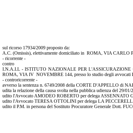
sul ricorso 17934/2009 proposto da:
A.C. (Omissis), elettivamente domiciliato in ROMA, VIA CARLO PO
- ricorrente -
contro
I.N.A.I.L - ISTITUTO NAZIONALE PER L'ASSICURAZIONE CONTR
ROMA, VIA IV NOVEMBRE 144, presso lo studio degli avvocati
- controricorrente -
avverso la sentenza n. 6749/2008 della CORTE D'APPELLO di NAPO
udita la relazione della causa svolta nella pubblica udienza del 29
udito l'Avvocato AMODEO ROBERTO per delega ASSENNATO 
udito l'Avvocato TERESA OTTOLINI per delega LA PECCERELL
udito il P.M. in persona del Sostituto Procuratore Generale Dott. FUCC