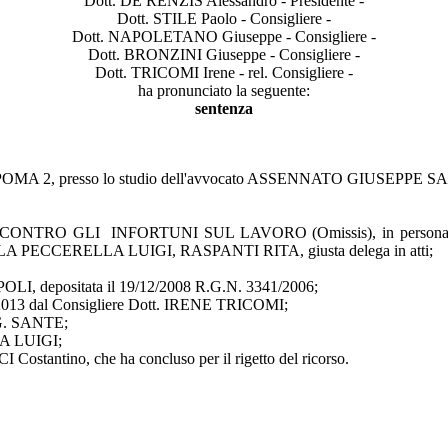
Dott. DE RENZIS Alessandro - Presidente -
Dott. STILE Paolo - Consigliere -
Dott. NAPOLETANO Giuseppe - Consigliere -
Dott. BRONZINI Giuseppe - Consigliere -
Dott. TRICOMI Irene - rel. Consigliere -
ha pronunciato la seguente:
sentenza
MA 2, presso lo studio dell'avvocato ASSENNATO GIUSEPPE SANTE, c
O GLI INFORTUNI SUL LAVORO (Omissis), in persona del legale
 LA PECCERELLA LUIGI, RASPANTI RITA, giusta delega in atti;
LI, depositata il 19/12/2008 R.G.N. 3341/2006;
/01/2013 dal Consigliere Dott. IRENE TRICOMI;
G. SANTE;
A LUIGI;
I Costantino, che ha concluso per il rigetto del ricorso.