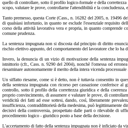
quello di controllare, sotto il profilo logico-formale e della correttezza
scopo, valutare le prove, controllarne l'attendibilità e la concludenza, e
Tanto premesso, questa Corte (Cass., n. 16282 del 2005, n. 19496 del 2
di qualsiasi infortunio, in quanto ne esclude l'essenziale requisito del
corso della attività lavorativa vera e propria, in quanto comprende 
comune prudenza.
La sentenza impugnata non si discosta dal principio di diritto enuncia
rischio elettivo appunto, del comportamento del lavoratore che lo ha deter
Invero, la denuncia di un vizio di motivazione della sentenza impug
istnittorio (cfr., Cass. n. 9290 del 2004), nonchè l'omessa od erronea
riesaminare autonomamente il merito della intera vicenda processuale s
Un siffatto riesame, come si è detto, non è tuttavia consentito in qu
della sentenza impugnata con ricorso per cassazione conferisce al giu
controllo, sotto il profilo della correttezza giuridica e della coerenz
proprio convincimento, di assumere e valutare le prove, di controllarne
veridicità dei fatti ad esse sottesi, dando, così, liberamente prevale
insufficienza, contraddittorietà della medesima, può legittimamente dir
decisivi della controversia, prospettato dalle parti o rilevabile di u
procedimento logico - giuridico posto a base della decisione.
L'accertamento di fatto della sentenza impugnata non è inficiato da vi