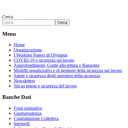
Cerca
Cerca
Menu
Home
Organizzazione
I Working Papers di Olympus
COVID-19 e sicurezza sul lavoro
Approfondimenti, Guide alla lettura e Rassegne
Modelli organizzativi e di gestione della sicurezza sul lavoro
Salute e sicurezza degli operatori della sicurezza
Newsletters
Siti su igiene e sicurezza del lavoro
Banche Dati
Fonti normative
Giurisprudenza
Contrattazione Collettiva
Interpelli