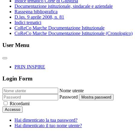
Indice tematico Corte di Giustizia
Documentazione istituzionale, sindacale e aziendale
Rassegna bibliografica
D.lgs. 9 aprile 2008, n. 81
Indici tematici
CoReCo Marche Documentazione Istituzionale
CoReCo Marche Documentazione Istituzionale (Cronologico)
User Menu
PRIN INSPIRE
Login Form
Nome utente
Password
Mostra password
Ricordami
Accesso
Hai dimenticato la tua password?
Hai dimenticato il tuo nome utente?