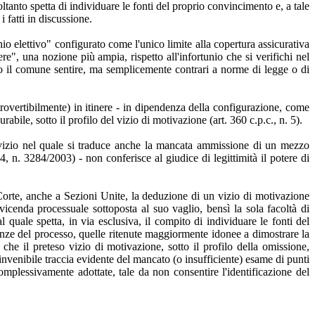
soltanto spetta di individuare le fonti del proprio convincimento e, a tale
i fatti in discussione.
o elettivo" configurato come l'unico limite alla copertura assicurativa
ere", una nozione più ampia, rispetto all'infortunio che si verifichi nel
do il comune sentire, ma semplicemente contrari a norme di legge o di
trovertibilmente) in itinere - in dipendenza della configurazione, come
abile, sotto il profilo del vizio di motivazione (art. 360 c.p.c., n. 5).
- vizio nel quale si traduce anche la mancata ammissione di un mezzo
, n. 3284/2003) - non conferisce al giudice di legittimità il potere di
 Corte, anche a Sezioni Unite, la deduzione di un vizio di motivazione
vicenda processuale sottoposta al suo vaglio, bensì la sola facoltà di
l quale spetta, in via esclusiva, il compito di individuare le fonti del
ltanze del processo, quelle ritenute maggiormente idonee a dimostrare la
 che il preteso vizio di motivazione, sotto il profilo della omissione,
invenibile traccia evidente del mancato (o insufficiente) esame di punti
complessivamente adottate, tale da non consentire l'identificazione del