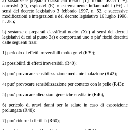
a) sostanze e preparati classificati tossici (T), molto tossici (T+),
corrosivi (C), esplosivi (E) o estremamente infiammabili (F+) ai
sensi del decreto legislativo 3 febbraio 1997, n. 52, e successive
modificazioni e integrazioni e del decreto legislativo 16 luglio 1998,
n. 285;
b) sostanze e preparati classificati nocivi (Xn) ai sensi dei decreti
legislativi di cui al punto 3a) e comportanti uno o piu' rischi descritti
dalle seguenti frasi:
1) pericolo di effetti irreversibili molto gravi (R39);
2) possibilità di effetti irreversibili (R40);
3) puo' provocare sensibilizzazione mediante inalazione (R42);
4) puo' provocare sensibilizzazione per contatto con la pelle (R43);
5) puo' provocare alterazioni genetiche ereditarie (R46);
6) pericolo di gravi danni per la salute in caso di esposizione
prolungata (R48);
7) puo' ridurre la fertilità (R60);