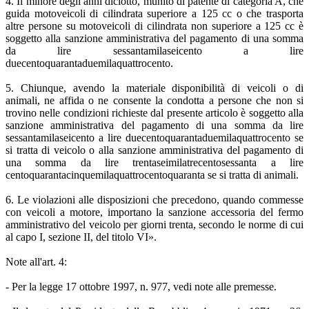
4. Il minore degli anni diciotto, munito di patente di categoria A, che
guida motoveicoli di cilindrata superiore a 125 cc o che trasporta
altre persone su motoveicoli di cilindrata non superiore a 125 cc è
soggetto alla sanzione amministrativa del pagamento di una somma
da lire sessantamilaseicento a lire
duecentoquarantaduemilaquattrocento.
5. Chiunque, avendo la materiale disponibilità di veicoli o di
animali, ne affida o ne consente la condotta a persone che non si
trovino nelle condizioni richieste dal presente articolo è soggetto alla
sanzione amministrativa del pagamento di una somma da lire
sessantamilaseicento a lire duecentoquarantaduemilaquattrocento se
si tratta di veicolo o alla sanzione amministrativa del pagamento di
una somma da lire trentaseimilatrecentosessanta a lire
centoquarantacinquemilaquattrocentoquaranta se si tratta di animali.
6. Le violazioni alle disposizioni che precedono, quando commesse
con veicoli a motore, importano la sanzione accessoria del fermo
amministrativo del veicolo per giorni trenta, secondo le norme di cui
al capo I, sezione II, del titolo VI».
Note all'art. 4:
- Per la legge 17 ottobre 1997, n. 977, vedi note alle premesse.