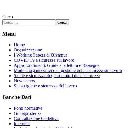
Cerca
Cerca
Menu
Home
Organizzazione
I Working Papers di Olympus
COVID-19 e sicurezza sul lavoro
Approfondimenti, Guide alla lettura e Rassegne
Modelli organizzativi e di gestione della sicurezza sul lavoro
Salute e sicurezza degli operatori della sicurezza
Newsletters
Siti su igiene e sicurezza del lavoro
Banche Dati
Fonti normative
Giurisprudenza
Contrattazione Collettiva
Interpelli