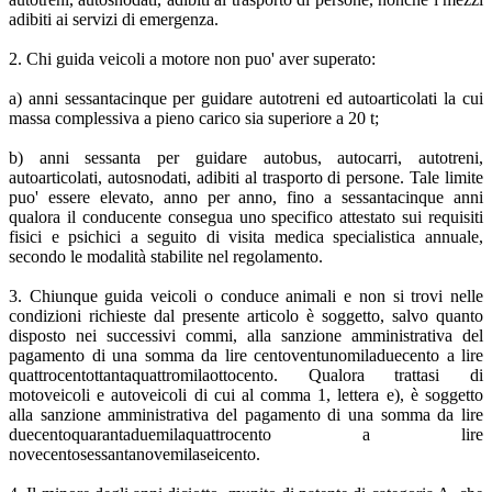
adibiti ai servizi di emergenza.
2. Chi guida veicoli a motore non puo' aver superato:
a) anni sessantacinque per guidare autotreni ed autoarticolati la cui
massa complessiva a pieno carico sia superiore a 20 t;
b) anni sessanta per guidare autobus, autocarri, autotreni,
autoarticolati, autosnodati, adibiti al trasporto di persone. Tale limite
puo' essere elevato, anno per anno, fino a sessantacinque anni
qualora il conducente consegua uno specifico attestato sui requisiti
fisici e psichici a seguito di visita medica specialistica annuale,
secondo le modalità stabilite nel regolamento.
3. Chiunque guida veicoli o conduce animali e non si trovi nelle
condizioni richieste dal presente articolo è soggetto, salvo quanto
disposto nei successivi commi, alla sanzione amministrativa del
pagamento di una somma da lire centoventunomiladuecento a lire
quattrocentottantaquattromilaottocento. Qualora trattasi di
motoveicoli e autoveicoli di cui al comma 1, lettera e), è soggetto
alla sanzione amministrativa del pagamento di una somma da lire
duecentoquarantaduemilaquattrocento a lire
novecentosessantanovemilaseicento.