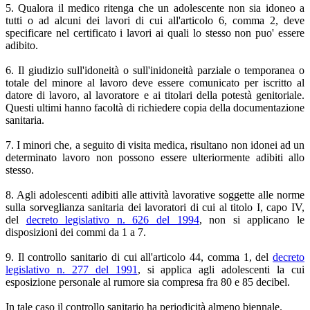
5. Qualora il medico ritenga che un adolescente non sia idoneo a
tutti o ad alcuni dei lavori di cui all'articolo 6, comma 2, deve
specificare nel certificato i lavori ai quali lo stesso non puo' essere
adibito.
6. Il giudizio sull'idoneità o sull'inidoneità parziale o temporanea o
totale del minore al lavoro deve essere comunicato per iscritto al
datore di lavoro, al lavoratore e ai titolari della potestà genitoriale.
Questi ultimi hanno facoltà di richiedere copia della documentazione
sanitaria.
7. I minori che, a seguito di visita medica, risultano non idonei ad un
determinato lavoro non possono essere ulteriormente adibiti allo
stesso.
8. Agli adolescenti adibiti alle attività lavorative soggette alle norme
sulla sorveglianza sanitaria dei lavoratori di cui al titolo I, capo IV,
del
decreto legislativo n. 626 del 1994
, non si applicano le
disposizioni dei commi da 1 a 7.
9. Il controllo sanitario di cui all'articolo 44, comma 1, del
decreto
legislativo n. 277 del 1991
, si applica agli adolescenti la cui
esposizione personale al rumore sia compresa fra 80 e 85 decibel.
In tale caso il controllo sanitario ha periodicità almeno biennale.