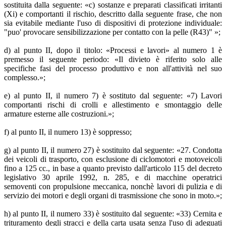
sostituita dalla seguente: «c) sostanze e preparati classificati irritanti
(Xi) e comportanti il rischio, descritto dalla seguente frase, che non
sia evitabile mediante l'uso di dispositivi di protezione individuale:
"puo' provocare sensibilizzazione per contatto con la pelle (R43)" »;
d) al punto II, dopo il titolo: «Processi e lavori» al numero 1 è
premesso il seguente periodo: «Il divieto è riferito solo alle
specifiche fasi del processo produttivo e non all'attività nel suo
complesso.»;
e) al punto II, il numero 7) è sostituto dal seguente: «7) Lavori
comportanti rischi di crolli e allestimento e smontaggio delle
armature esterne alle costruzioni.»;
f) al punto II, il numero 13) è soppresso;
g) al punto II, il numero 27) è sostituito dal seguente: «27. Condotta
dei veicoli di trasporto, con esclusione di ciclomotori e motoveicoli
fino a 125 cc., in base a quanto previsto dall'articolo 115 del decreto
legislativo 30 aprile 1992, n. 285, e di macchine operatrici
semoventi con propulsione meccanica, nonchè lavori di pulizia e di
servizio dei motori e degli organi di trasmissione che sono in moto.»;
h) al punto II, il numero 33) è sostituito dal seguente: «33) Cernita e
trituramento degli stracci e della carta usata senza l'uso di adeguati