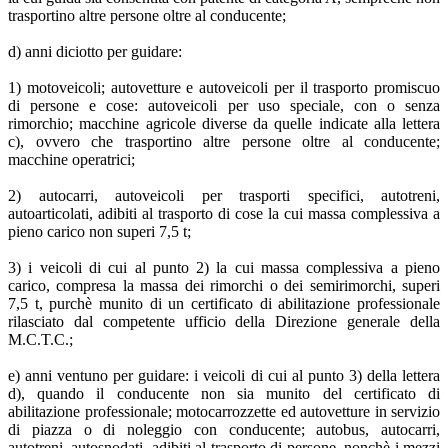
trasportino altre persone oltre al conducente;
d) anni diciotto per guidare:
1) motoveicoli; autovetture e autoveicoli per il trasporto promiscuo
di persone e cose: autoveicoli per uso speciale, con o senza
rimorchio; macchine agricole diverse da quelle indicate alla lettera
c), ovvero che trasportino altre persone oltre al conducente;
macchine operatrici;
2) autocarri, autoveicoli per trasporti specifici, autotreni,
autoarticolati, adibiti al trasporto di cose la cui massa complessiva a
pieno carico non superi 7,5 t;
3) i veicoli di cui al punto 2) la cui massa complessiva a pieno
carico, compresa la massa dei rimorchi o dei semirimorchi, superi
7,5 t, purchè munito di un certificato di abilitazione professionale
rilasciato dal competente ufficio della Direzione generale della
M.C.T.C.;
e) anni ventuno per guidare: i veicoli di cui al punto 3) della lettera
d), quando il conducente non sia munito del certificato di
abilitazione professionale; motocarrozzette ed autovetture in servizio
di piazza o di noleggio con conducente; autobus, autocarri,
autotreni, autosnodati, adibiti al trasporto di persone, nonchè i mezzi