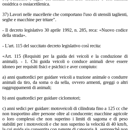
ossidrica o ossiacetilenica.
37) Lavori nelle macellerie che comportano l'uso di utensili taglienti,
seghe e macchine per tritare".
- Il decreto legislativo 30 aprile 1992, n. 285, reca: «Nuovo codice
della strada».
- L'art. 115 del succitato decreto legislativo così recita:
«Art. 115 (Requisiti per la guida dei veicoli e la conduzione di
animali). - 1. Chi guida veicoli o conduce animali deve essere
idoneo per requisiti fisici e psichici e aver compiuto:
a) anni quattordici per guidare veicoli a trazione animale o condurre
animali da tiro, da soma o da sella, ovvero armenti, greggi o altri
raggruppamenti di animali;
b) anni quattordici per guidare ciclomotori;
c) anni sedici per guidare: motoveicoli di cilindrata fino a 125 cc che
non trasportino altre persone oltre al conducente; macchine agricole
o loro complessi che non superino i limiti di sagoma e di peso
stabiliti per i motoveicoli e che non superino la velocità di 40 km/h,
la cui guida sia consentita con patente di categoria A, semprechè non