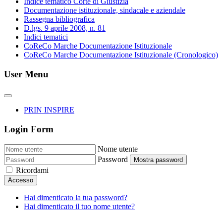
Indice tematico Corte di Giustizia
Documentazione istituzionale, sindacale e aziendale
Rassegna bibliografica
D.lgs. 9 aprile 2008, n. 81
Indici tematici
CoReCo Marche Documentazione Istituzionale
CoReCo Marche Documentazione Istituzionale (Cronologico)
User Menu
PRIN INSPIRE
Login Form
Nome utente
Password
Mostra password
Ricordami
Accesso
Hai dimenticato la tua password?
Hai dimenticato il tuo nome utente?