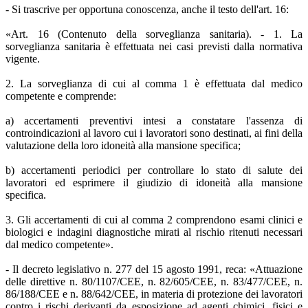
- Si trascrive per opportuna conoscenza, anche il testo dell'art. 16:
«Art. 16 (Contenuto della sorveglianza sanitaria). - 1. La
sorveglianza sanitaria è effettuata nei casi previsti dalla normativa
vigente.
2. La sorveglianza di cui al comma 1 è effettuata dal medico
competente e comprende:
a) accertamenti preventivi intesi a constatare l'assenza di
controindicazioni al lavoro cui i lavoratori sono destinati, ai fini della
valutazione della loro idoneità alla mansione specifica;
b) accertamenti periodici per controllare lo stato di salute dei
lavoratori ed esprimere il giudizio di idoneità alla mansione
specifica.
3. Gli accertamenti di cui al comma 2 comprendono esami clinici e
biologici e indagini diagnostiche mirati al rischio ritenuti necessari
dal medico competente».
- Il decreto legislativo n. 277 del 15 agosto 1991, reca: «Attuazione
delle direttive n. 80/1107/CEE, n. 82/605/CEE, n. 83/477/CEE, n.
86/188/CEE e n. 88/642/CEE, in materia di protezione dei lavoratori
contro i rischi derivanti da esposizione ad agenti chimici, fisici e