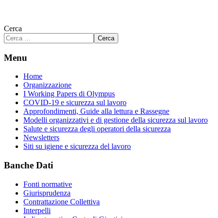
Cerca
Cerca
Menu
Home
Organizzazione
I Working Papers di Olympus
COVID-19 e sicurezza sul lavoro
Approfondimenti, Guide alla lettura e Rassegne
Modelli organizzativi e di gestione della sicurezza sul lavoro
Salute e sicurezza degli operatori della sicurezza
Newsletters
Siti su igiene e sicurezza del lavoro
Banche Dati
Fonti normative
Giurisprudenza
Contrattazione Collettiva
Interpelli