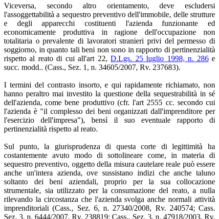
Viceversa, secondo altro orientamento, deve escludersi
l'assoggettabilità a sequestro preventivo dell'immobile, delle strutture
e degli apparecchi costituenti l'azienda funzionante ed
economicamente produttiva in ragione dell'occupazione non
totalitaria o prevalente di lavoratori stranieri privi del permesso di
soggiorno, in quanto tali beni non sono in rapporto di pertinenzialità
rispetto al reato di cui all'art 22,
D.Lgs. 25 luglio 1998, n. 286
e
succ. modd.. (Cass., Sez. 1, n. 34605/2007, Rv. 237683).
I termini del contrasto insorto, e qui rapidamente richiamato, non
hanno peraltro mai investito la questione della sequestrabilità in sé
dell'azienda, come bene produttivo (cfr. l'art 2555 cc. secondo cui
l'azienda è "il complesso dei beni organizzati dall'imprenditore per
l'esercizio dell'impresa"), bensì il suo eventuale rapporto di
pertinenzialità rispetto al reato.
Sul punto, la giurisprudenza di questa corte di legittimità ha
costantemente avuto modo di sottolineare come, in materia di
sequestro preventivo, oggetto della misura cautelare reale può essere
anche un'intera azienda, ove sussistano indizi che anche taluno
soltanto dei beni aziendali, proprio per la sua collocazione
strumentale, sia utilizzato per la consumazione del reato, a nulla
rilevando la circostanza che l'azienda svolga anche normali attività
imprenditoriali (Cass., Sez. 6, n. 27340/2008, Rv. 240574; Cass.
Sez. 3, n. 6444/2007, Rv. 238819; Cass., Sez. 3, n. 47918/2003, Rv.