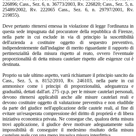
226896; Cass., Sez. 6, n. 36773/2003, Rv. 226820; Cass., Sez. 5, n.
25489/2002, Rv. 222065 Cass., Sez. 6, n. 29797/2001, Rv.
219855).
Deve pertanto ritenersi emessa in violazione di legge l'ordinanza in
questa sede impugnata dal procuratore della repubblica di Firenze,
nella parte in cui esclude in via di principio la suscettibilità
dell'azienda a costituire oggetto di sequestro preventivo,
indipendentemente dall'indagine di merito riguardante il rapporto di
pertinenzialità della misura rispetto al reato, ovvero l'eventuale
proporzionalità di detta misura cautelare rispetto alle esigenze cui è
destinata.
Proprio su tale ultimo aspetto, varrà richiamare il principio sancito da
Cass., Sez. 5, n. 8152/2010, Rv. 246103, nella parte in cui
ammonisce come i principi di proporzionalità, adeguatezza e
gradualità, dettati dall'art. 275 cp.p. per le misure cautelari personali,
devono ritenersi applicabili anche alle misure cautelari reali e
devono costituire oggetto di valutazione preventiva e non eludibile
da parte del giudice nell'applicazione delle cautele reali, al fine di
evitare un'esasperata compressione del diritto di proprietà e di libera
iniziativa economica privata. Ne consegue che, qualora detta misura
trovi applicazione, il giudice deve motivare adeguatamente sulla
impossibilità di conseguire il medesimo risultato della misura
cautelare reale con una meno invasiva misura interdittiva.