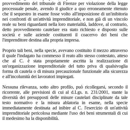
provvedimento del tribunale di Firenze per violazione della legge
processuale penale, avendo il giudice a quo erroneamente ritenuto
che il sequestro in esame fosse volto all'imposizione di un'inibitoria
nei confronti di un'attività imprenditoriale, e non già di un vincolo
reale su beni riguardanti nella loro materialità, laddove, al contrario,
detto provvedimento cautelare era stato richiesto e disposto sulle
società e sulle aziende costituenti il coacervo dei beni che
l'imprenditore destina alla propria impresa.
Proprio tali beni, nella specie, avevano costituito il mezzo attraverso
il quale l'indagato ha commesso il reato allo stesso contestato, atteso
che al C. è stata propriamente ascritta la realizzazione di
un'organizzazione imprenditoriale del tutto priva di qualsivoglia
forma di cautela o di misura precauzionale funzionale alla sicurezza
e all'incolumità dei lavoratori impiegati.
Nessuna rilevanza, sotto altro profilo, può ricollegarsi, secondo il
ricorrente, alle previsioni di cui al d.Lgs. n. 231/2001, stante la
diversità dei presupposti delle misure cautelari disciplinate da tale
testo normativo e la misura ablatoria in esame, nella specie
immediatamente destinata ad inibire al C. l'esercizio di un'attività
imprenditoriale pericolosa mediante l'uso dei beni strumentali di cui
il medesimo ha la disponibilità.