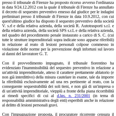
presso il tribunale di Firenze ha proposto ricorso avverso l'ordinanza
in data 9/24.12.2012 con la quale il tribunale di Firenze ha annullato
il decreto di sequestro preventivo emesso dal giudice per le indagini
preliminari presso il tribunale di Firenze in data 10.9.2012, con cui
quest'ultimo giudice ha disposto il sequestro preventivo della società
V. s.rl e della relativa azienda, della società R. Autotrasporti s.r.l. e
della relativa azienda, della società SPS s.r.L e della relativa azienda,
nel quadro del procedimento penale instaurato a carico di S. C. (cui
tutte le strutture imprenditoriali sopra indicate sono apparse riferibili)
in relazione al reato di lesioni personali colpose commesso in
violazione delle norme per la prevenzione degli infortuni sul lavoro
ai danni del lavoratore G. T.
Con il provvedimento impugnato, il tribunale fiorentino ha
evidenziato l'inammissibilità del sequestro preventivo in relazione a
un'attività imprenditoriale, atteso il carattere prettamente ablatorio (e
non già interdittivo) della misura cautelare in esame, tale da imporre
la riferibilità esclusivamente ad una res pertinente al reato, con la
conseguente sequestrabilità dei soli tieni, e non già di un'impresa o
di un'attività imprenditoriale, vieppiù a fronte della piana ricorribilità
ai rimedi specifici di cui al
d.lgs. n. 231/2001
(in tema di
responsabilità amministrativa degli enti) esperibili anche in relazione
al delitto di lesioni personali gravi.
Con l'impugnazione proposta, il procuratore ricorrente censura il