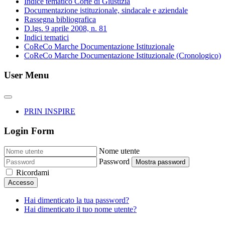
Indice tematico Corte di Giustizia
Documentazione istituzionale, sindacale e aziendale
Rassegna bibliografica
D.lgs. 9 aprile 2008, n. 81
Indici tematici
CoReCo Marche Documentazione Istituzionale
CoReCo Marche Documentazione Istituzionale (Cronologico)
User Menu
PRIN INSPIRE
Login Form
Nome utente
Password
Mostra password
Ricordami
Accesso
Hai dimenticato la tua password?
Hai dimenticato il tuo nome utente?