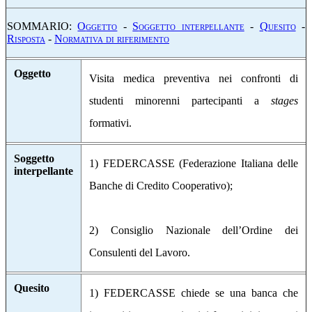
SOMMARIO:
O
ggetto
-
S
oggetto interpellante
-
Q
uesito
-
R
isposta
-
N
ormativa di riferimento
Oggetto
Visita medica preventiva nei confronti di
studenti minorenni partecipanti a
stages
formativi.
Soggetto
1) FEDERCASSE (Federazione Italiana delle
interpellante
Banche di Credito Cooperativo);
2) Consiglio Nazionale dell’Ordine dei
Consulenti del Lavoro.
Quesito
1) FEDERCASSE chiede se una banca che