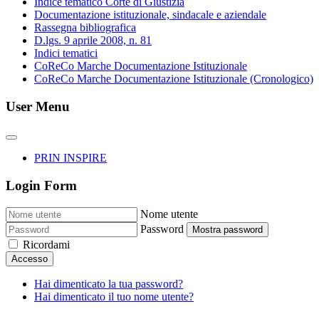
Indice tematico Corte di Giustizia
Documentazione istituzionale, sindacale e aziendale
Rassegna bibliografica
D.lgs. 9 aprile 2008, n. 81
Indici tematici
CoReCo Marche Documentazione Istituzionale
CoReCo Marche Documentazione Istituzionale (Cronologico)
User Menu
PRIN INSPIRE
Login Form
Nome utente
Password
Mostra password
Ricordami
Accesso
Hai dimenticato la tua password?
Hai dimenticato il tuo nome utente?