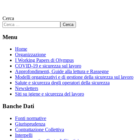
Cerca
Cerca
Menu
Home
Organizzazione
I Working Papers di Olympus
COVID-19 e sicurezza sul lavoro
Approfondimenti, Guide alla lettura e Rassegne
Modelli organizzativi e di gestione della sicurezza sul lavoro
Salute e sicurezza degli operatori della sicurezza
Newsletters
Siti su igiene e sicurezza del lavoro
Banche Dati
Fonti normative
Giurisprudenza
Contrattazione Collettiva
Interpelli