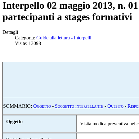
Interpello 02 maggio 2013, n. 01
partecipanti a stages formativi
Dettagli
Categoria:
Guide alla lettura - Interpelli
Visite: 13098
SOMMARIO:
O
ggetto
-
S
oggetto interpellante
-
Q
uesito
-
R
ispo
Oggetto
Visita medica preventiva nei c