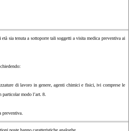
à sia tenuta a sottoporre tali soggetti a visita medica preventiva ai
o chiedendo:
ezzature di lavoro in genere, agenti chimici e fisici, ivi comprese le
n particolar modo l’art. 8.
a preventiva.
tioni poste hanno caratteristiche analoghe.