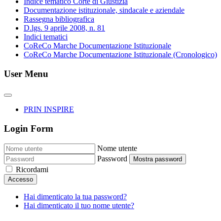
Indice tematico Corte di Giustizia
Documentazione istituzionale, sindacale e aziendale
Rassegna bibliografica
D.lgs. 9 aprile 2008, n. 81
Indici tematici
CoReCo Marche Documentazione Istituzionale
CoReCo Marche Documentazione Istituzionale (Cronologico)
User Menu
PRIN INSPIRE
Login Form
Nome utente
Password
Mostra password
Ricordami
Accesso
Hai dimenticato la tua password?
Hai dimenticato il tuo nome utente?