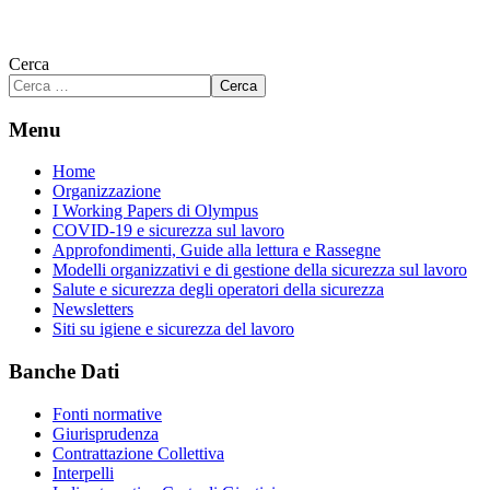
Cerca
Cerca
Menu
Home
Organizzazione
I Working Papers di Olympus
COVID-19 e sicurezza sul lavoro
Approfondimenti, Guide alla lettura e Rassegne
Modelli organizzativi e di gestione della sicurezza sul lavoro
Salute e sicurezza degli operatori della sicurezza
Newsletters
Siti su igiene e sicurezza del lavoro
Banche Dati
Fonti normative
Giurisprudenza
Contrattazione Collettiva
Interpelli