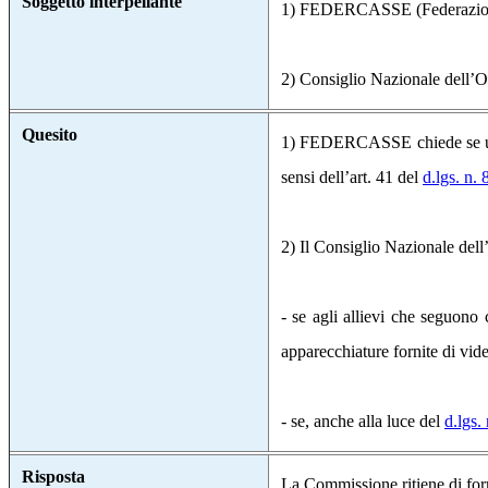
Soggetto interpellante
1) FEDERCASSE (Federazione 
2) Consiglio Nazionale dell’O
Quesito
1) FEDERCASSE chiede se una ba
sensi dell’art. 41 del
d.lgs. n.
2) Il Consiglio Nazionale dell
- se agli allievi che seguono 
apparecchiature fornite di vid
- se, anche alla luce del
d.lgs.
Risposta
La Commissione ritiene di form