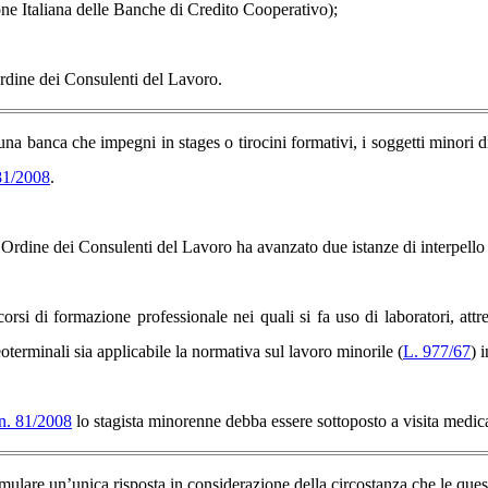
Italiana delle Banche di Credito Cooperativo);
rdine dei Consulenti del Lavoro.
nca che impegni in stages o tirocini formativi, i soggetti minori di et
 81/2008
.
’Ordine dei Consulenti del Lavoro ha avanzato due istanze di interpell
corsi di formazione professionale nei quali si fa uso di laboratori, attr
eoterminali sia applicabile la normativa sul lavoro minorile
(
L. 977/67
)
i
 n. 81/2008
lo stagista minorenne debba essere sottoposto a visita medic
ulare un’unica risposta in considerazione della circostanza che le ques