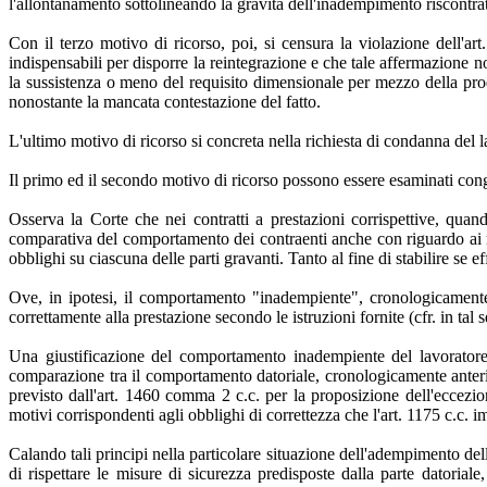
l'allontanamento sottolineando la gravità dell'inadempimento riscontra
Con il terzo motivo di ricorso, poi, si censura la violazione dell'a
indispensabili per disporre la reintegrazione e che tale affermazione no
la sussistenza o meno del requisito dimensionale per mezzo della pro
nonostante la mancata contestazione del fatto.
L'ultimo motivo di ricorso si concreta nella richiesta di condanna del 
Il primo ed il secondo motivo di ricorso possono essere esaminati co
Osserva la Corte che nei contratti a prestazioni corrispettive, qua
comparativa del comportamento dei contraenti anche con riguardo ai rap
obblighi su ciascuna delle parti gravanti. Tanto al fine di stabilire se e
Ove, in ipotesi, il comportamento "inadempiente", cronologicamente a
correttamente alla prestazione secondo le istruzioni fornite (cfr. in 
Una giustificazione del comportamento inadempiente del lavoratore,
comparazione tra il comportamento datoriale, cronologicamente anteri
previsto dall'art. 1460 comma 2 c.c. per la proposizione dell'eccez
motivi corrispondenti agli obblighi di correttezza che l'art. 1175 c.c. im
Calando tali principi nella particolare situazione dell'adempimento del
di rispettare le misure di sicurezza predisposte dalla parte datoria