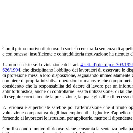
Con il primo morivo di ricorso la società censura la sentenza di appello
e con omessa, insufficiente e contraddittoria motivazione ha ritenuto c
1.- non sussistesse la violazione dell' art.
4 lett. d) del d.p.r. 303/195
626/1994
, che disciplinano l'obbligo dei lavoratori di osservare le dis
di protezione messi a loro disposizione, segnalando immediatamente de
compiere di propria iniziativa operazioni o manovre che compromettano
considerato che la responsabilità del datore di lavoro per un infortu
antinfortunistica, anche di controllarne l'esatta utilizzazione, di tal 
di eseguire correttamente la prestazione, la quale giustifica il recesso d
2.- erronea e superficiale sarebbe poi l'affermazione che il rifiuto
valutazione comparativa degli inadempimenti. Il giudice d'appello no
fornendo ai lavoratori le istruzioni per applicarle, mentre il dipenden
Con il secondo motivo di ricorso viene censurata la sentenza nella par