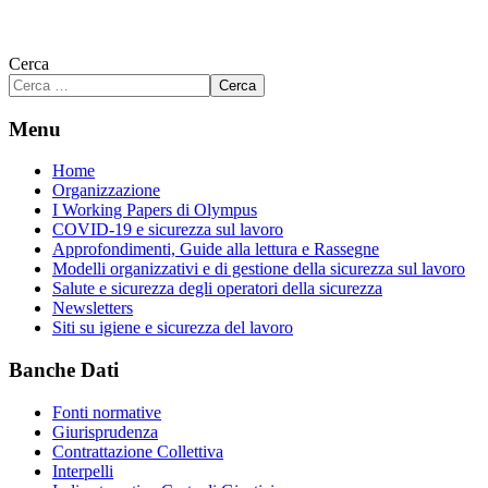
Cerca
Cerca
Menu
Home
Organizzazione
I Working Papers di Olympus
COVID-19 e sicurezza sul lavoro
Approfondimenti, Guide alla lettura e Rassegne
Modelli organizzativi e di gestione della sicurezza sul lavoro
Salute e sicurezza degli operatori della sicurezza
Newsletters
Siti su igiene e sicurezza del lavoro
Banche Dati
Fonti normative
Giurisprudenza
Contrattazione Collettiva
Interpelli