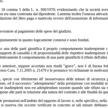
to.
rt. 18 comma 5 della L. n. 300/1970; evidenziando che la società aveva
n era stata contestata dal dipendente. Lamenta inoltre l'omessa attivazio
duzione del libro paga e matricola ovvero dell'assunzione di informazio
lavoratore al pagamento delle spese del giudizio.
ngiuntamente in quanto logicamente connessi e sono fondati.
ndo una delle parti giustifica il proprio comportamento inadempiente 
porti di causalità e di proporzionalità delle rispettive inadempienze i
ffettivamente il comportamento di una parte giustifichi il rifiuto dell'altr
nteriore, seppure accertato non risulti "grave", non è di buona fede e,
tal senso Cass. 7.11.2005 n. 21479 e le pronunce ivi richiamate in motiv
 specie con riferimento all' inosservanza delle misure di sicurezza p
ore, ed il successivo "adempimento" della prestazione con modalità non 
ione inadimplenti non est adimplendum sussiste quando tale rifiuto s
pone alle parti in relazione alla natura del contratto e alle finalità da qu
le prestazioni nell'ambito del rapporto di lavoro e, nello specifico, nel
le, si osserva che occorre verificare in concreto se tali misure debban