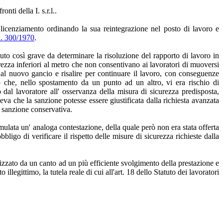
nti della I. s.r.l..
l licenziamento ordinando la sua reintegrazione nel posto di lavoro e
 n. 300/1970
.
nuto così grave da determinare la risoluzione del rapporto di lavoro in
curezza inferiori al metro che non consentivano ai lavoratori di muoversi
 al nuovo gancio e risalire per continuare il lavoro, con conseguenze
o che, nello spostamento da un punto ad un altro, vi era rischio di
to dal lavoratore all' osservanza della misura di sicurezza predisposta,
eva che la sanzione potesse essere giustificata dalla richiesta avanzata
a sanzione conservativa.
rmulata un' analoga contestazione, della quale però non era stata offerta
ligo di verificare il rispetto delle misure di sicurezza richieste dalla
alizzato da un canto ad un più efficiente svolgimento della prestazione e
illegittimo, la tutela reale di cui all'art. 18 dello Statuto dei lavoratori