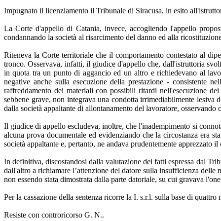
Impugnato il licenziamento il Tribunale di Siracusa, in esito all'istrutto
La Corte d'appello di Catania, invece, accogliendo l'appello propost
condannando la società al risarcimento del danno ed alla ricostituzione 
Riteneva la Corte territoriale che il comportamento contestato al dipe
tronco. Osservava, infatti, il giudice d'appello che, dall'istruttoria s
in quota tra un punto di aggancio ed un altro e richiedevano al lavo
negative anche sulla esecuzione della prestazione - consistente ne
raffreddamento dei materiali con possibili ritardi nell'esecuzione dei 
sebbene grave, non integrava una condotta irrimediabilmente lesiva del 
dalla società appaltante di allontanamento del lavoratore, osservando 
Il giudice di appello escludeva, inoltre, che l'inadempimento si connota
alcuna prova documentale ed evidenziando che la circostanza era stata r
società appaltante e, pertanto, ne andava prudentemente apprezzato il
In definitiva, discostandosi dalla valutazione dei fatti espressa dal Tr
dall'altro a richiamare l’attenzione del datore sulla insufficienza delle m
non essendo stata dimostrata dalla parte datoriale, su cui gravava l'one
Per la cassazione della sentenza ricorre la I. s.r.l. sulla base di quattro 
Resiste con controricorso G. N..