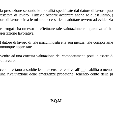
 prestazione secondo le modalità specificate dal datore di lavoro può, i
 prestatore di lavoro. Tuttavia occorre accertare anche se quest'ultimo,
ore di lavoro circa le misure necessarie da adottare ovvero ad evidenziare
e irrogata ha omesso di effettuare tale valutazione comparativa ed ha e
restazione lavorativa.
l datore di lavoro di tale macchinosità e la sua inerzia, tale comportam
 comunque apprestate.
venire ad una corretta valutazione dei comportamenti posti in essere da
 di lavoro.
olti, restano assorbite le altre censure relative all'applicabilità o meno d
 una rivalutazione delle emergenze probatorie, tenendo conto della pro
P.Q.M.