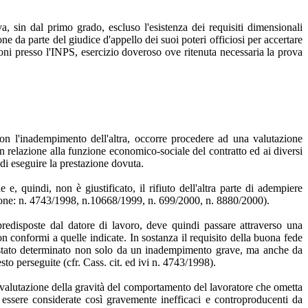
, sin dal primo grado, escluso l'esistenza dei requisiti dimensionali
ne da parte del giudice d'appello dei suoi poteri officiosi per accertare
ni presso l'INPS, esercizio doveroso ove ritenuta necessaria la prova
con l'inadempimento dell'altra, occorre procedere ad una valutazione
n relazione alla funzione economico-sociale del contratto ed ai diversi
a di eseguire la prestazione dovuta.
 quindi, non è giustificato, il rifiuto dell'altra parte di adempiere
azione: n. 4743/1998, n.10668/1999, n. 699/2000, n. 8880/2000).
redisposte dal datore di lavoro, deve quindi passare attraverso una
conformi a quelle indicate. In sostanza il requisito della buona fede
ia stato determinato non solo da un inadempimento grave, ma anche da
esto perseguite (cfr. Cass. cit. ed ivi n. 4743/1998).
la valutazione della gravità del comportamento del lavoratore che ometta
o essere considerate così gravemente inefficaci e controproducenti da