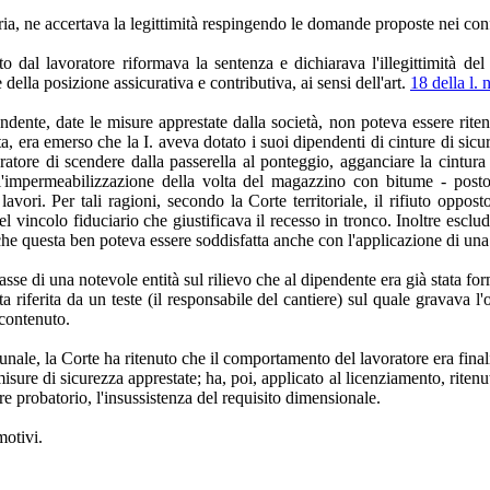
ria, ne accertava la legittimità respingendo le domande proposte nei confro
o dal lavoratore riformava la sentenza e dichiarava l'illegittimità de
della posizione assicurativa e contributiva, ai sensi dell'art.
18 della l.
ndente, date le misure apprestate dalla società, non poteva essere rite
volta, era emerso che la I. aveva dotato i suoi dipendenti di cinture di si
ratore di scendere dalla passerella al ponteggio, agganciare la cintura
ll'impermeabilizzazione della volta del magazzino con bitume - post
lavori. Per tali ragioni, secondo la Corte territoriale, il rifiuto oppos
vincolo fiduciario che giustificava il recesso in tronco. Inoltre esclud
che questa ben poteva essere soddisfatta anche con l'applicazione di un
sse di una notevole entità sul rilievo che al dipendente era già stata fo
iferita da un teste (il responsabile del cantiere) sul quale gravava l'obb
 contenuto.
ibunale, la Corte ha ritenuto che il comportamento del lavoratore era fin
isure di sicurezza apprestate; ha, poi, applicato al licenziamento, ritenuto 
re probatorio, l'insussistenza del requisito dimensionale.
motivi.