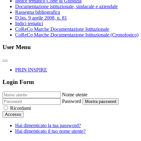
Indice tematico Corte di Giustizia
Documentazione istituzionale, sindacale e aziendale
Rassegna bibliografica
D.lgs. 9 aprile 2008, n. 81
Indici tematici
CoReCo Marche Documentazione Istituzionale
CoReCo Marche Documentazione Istituzionale (Cronologico)
User Menu
PRIN INSPIRE
Login Form
Nome utente
Password
Mostra password
Ricordami
Accesso
Hai dimenticato la tua password?
Hai dimenticato il tuo nome utente?