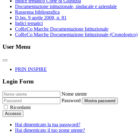
Indice tematico Corte di Giustizia
Documentazione istituzionale, sindacale e aziendale
Rassegna bibliografica
D.lgs. 9 aprile 2008, n. 81
Indici tematici
CoReCo Marche Documentazione Istituzionale
CoReCo Marche Documentazione Istituzionale (Cronologico)
User Menu
PRIN INSPIRE
Login Form
Nome utente
Password
Mostra password
Ricordami
Accesso
Hai dimenticato la tua password?
Hai dimenticato il tuo nome utente?