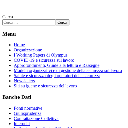
Cerca
Cerca
Menu
Home
Organizzazione
I Working Papers di Olympus
COVID-19 e sicurezza sul lavoro
Approfondimenti, Guide alla lettura e Rassegne
Modelli organizzativi e di gestione della sicurezza sul lavoro
Salute e sicurezza degli operatori della sicurezza
Newsletters
Siti su igiene e sicurezza del lavoro
Banche Dati
Fonti normative
Giurisprudenza
Contrattazione Collettiva
Interpelli