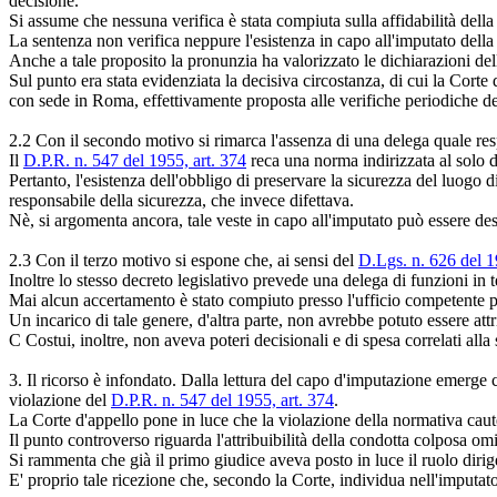
decisione.
Si assume che nessuna verifica è stata compiuta sulla affidabilità della 
La sentenza non verifica neppure l'esistenza in capo all'imputato della 
Anche a tale proposito la pronunzia ha valorizzato le dichiarazioni dell
Sul punto era stata evidenziata la decisiva circostanza, di cui la Cort
con sede in Roma, effettivamente proposta alle verifiche periodiche de
2.2 Con il secondo motivo si rimarca l'assenza di una delega quale res
Il
D.P.R. n. 547 del 1955, art. 374
reca una norma indirizzata al solo d
Pertanto, l'esistenza dell'obbligo di preservare la sicurezza del luogo 
responsabile della sicurezza, che invece difettava.
Nè, si argomenta ancora, tale veste in capo all'imputato può essere des
2.3 Con il terzo motivo si espone che, ai sensi del
D.Lgs. n. 626 del 19
Inoltre lo stesso decreto legislativo prevede una delega di funzioni in
Mai alcun accertamento è stato compiuto presso l'ufficio competente per
Un incarico di tale genere, d'altra parte, non avrebbe potuto essere at
C Costui, inoltre, non aveva poteri decisionali e di spesa correlati alla
3. Il ricorso è infondato. Dalla lettura del capo d'imputazione emerge ch
violazione del
D.P.R. n. 547 del 1955, art. 374
.
La Corte d'appello pone in luce che la violazione della normativa caute
Il punto controverso riguarda l'attribuibilità della condotta colposa omi
Si rammenta che già il primo giudice aveva posto in luce il ruolo dirige
E' proprio tale ricezione che, secondo la Corte, individua nell'imputato i