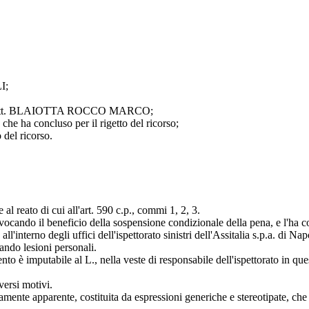
I;
re Dott. BLAIOTTA ROCCO MARCO;
e ha concluso per il rigetto del ricorso;
del ricorso.
 al reato di cui all'art. 590 c.p., commi 1, 2, 3.
vocando il beneficio della sospensione condizionale della pena, e l'ha c
interno degli uffici dell'ispettorato sinistri dell'Assitalia s.p.a. di Nap
tando lesioni personali.
vento è imputabile al L., nella veste di responsabile dell'ispettorato in q
versi motivi.
mente apparente, costituita da espressioni generiche e stereotipate, che