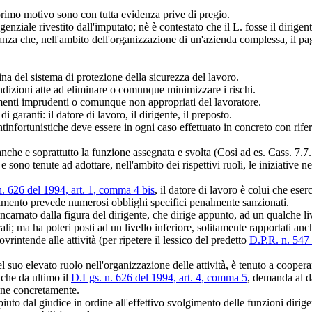
 primo motivo sono con tutta evidenza prive di pregio.
nziale rivestito dall'imputato; nè è contestato che il L. fosse il dirigent
anza che, nell'ambito dell'organizzazione di un'azienda complessa, il pa
lina del sistema di protezione della sicurezza del lavoro.
ndizioni atte ad eliminare o comunque minimizzare i rischi.
amenti imprudenti o comunque non appropriati del lavoratore.
i garanti: il datore di lavoro, il dirigente, il preposto.
ntinfortunistiche deve essere in ogni caso effettuato in concreto con rifer
ma anche e soprattutto la funzione assegnata e svolta (Così ad es. Cass
 e sono tenute ad adottare, nell'ambito dei rispettivi ruoli, le iniziative n
. 626 del 1994, art. 1, comma 4 bis
, il datore di lavoro è colui che eserc
inamento prevede numerosi obblighi specifici penalmente sanzionati.
ncarnato dalla figura del dirigente, che dirige appunto, ad un qualche live
ali; ma ha poteri posti ad un livello inferiore, solitamente rapportati anch
ovrintende alle attività (per ripetere il lessico del predetto
D.P.R. n. 547 
l suo elevato ruolo nell'organizzazione delle attività, è tenuto a cooperar
 che da ultimo il
D.Lgs. n. 626 del 1994, art. 4, comma 5
, demanda al d
pone concretamente.
iuto dal giudice in ordine all'effettivo svolgimento delle funzioni dirige