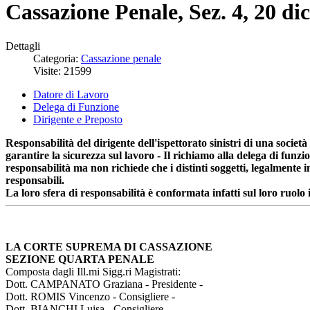
Cassazione Penale, Sez. 4, 20 di
Dettagli
Categoria:
Cassazione penale
Visite: 21599
Datore di Lavoro
Delega di Funzione
Dirigente e Preposto
R
esponsabilità del dirigente dell'ispettorato sinistri di una soci
garantire la sicurezza sul lavoro - Il richiamo alla delega di funz
responsabilità ma non richiede che i distinti soggetti, legalmente 
responsabili.
La loro sfera di responsabilità è conformata infatti sul loro ruolo
LA CORTE SUPREMA DI CASSAZIONE
SEZIONE QUARTA PENALE
Composta dagli Ill.mi Sigg.ri Magistrati:
Dott. CAMPANATO Graziana - Presidente -
Dott. ROMIS Vincenzo - Consigliere -
Dott. BIANCHI Luisa - Consigliere -