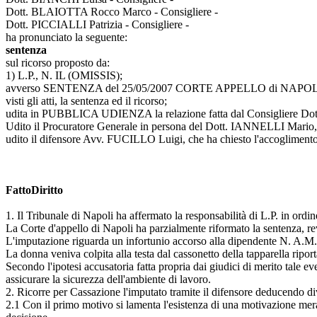
Dott. BLAIOTTA Rocco Marco - Consigliere -
Dott. PICCIALLI Patrizia - Consigliere -
ha pronunciato la seguente:
sentenza
sul ricorso proposto da:
1) L.P., N. IL (OMISSIS);
avverso SENTENZA del 25/05/2007 CORTE APPELLO di NAPOL
visti gli atti, la sentenza ed il ricorso;
udita in PUBBLICA UDIENZA la relazione fatta dal Consiglie
Udito il Procuratore Generale in persona del Dott. IANNELLI Mario, ch
udito il difensore Avv. FUCILLO Luigi, che ha chiesto l'accoglimento 
FattoDiritto
1. Il Tribunale di Napoli ha affermato la responsabilità di L.P. in ordine
La Corte d'appello di Napoli ha parzialmente riformato la sentenza, re
L'imputazione riguarda un infortunio accorso alla dipendente N. A.M. all'
La donna veniva colpita alla testa dal cassonetto della tapparella ripor
Secondo l'ipotesi accusatoria fatta propria dai giudici di merito tale e
assicurare la sicurezza dell'ambiente di lavoro.
2. Ricorre per Cassazione l'imputato tramite il difensore deducendo di
2.1 Con il primo motivo si lamenta l'esistenza di una motivazione mera