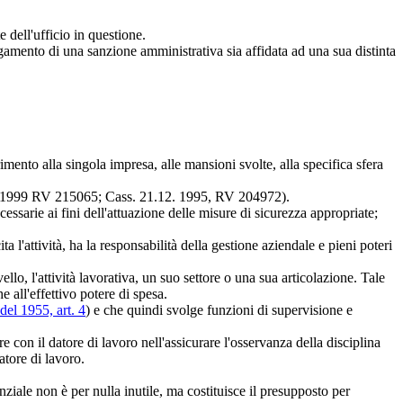
e dell'ufficio in questione.
gamento di una sanzione amministrativa sia affidata ad una sua distinta
imento alla singola impresa, alle mansioni svolte, alla specifica sfera
. 7.7.1999 RV 215065; Cass. 21.12. 1995, RV 204972).
ecessarie ai fini dell'attuazione delle misure di sicurezza appropriate;
ita l'attività, ha la responsabilità della gestione aziendale e pieni poteri
llo, l'attività lavorativa, un suo settore o una sua articolazione. Tale
e all'effettivo potere di spesa.
del 1955, art. 4
) e che quindi svolge funzioni di supervisione e
e con il datore di lavoro nell'assicurare l'osservanza della disciplina
atore di lavoro.
nziale non è per nulla inutile, ma costituisce il presupposto per