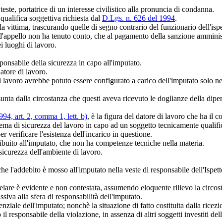
teste, portatrice di un interesse civilistico alla pronuncia di condanna.
qualifica soggettiva richiesta dal
D.Lgs. n. 626 del 1994
.
a vittima, trascurando quelle di segno contrario del funzionario dell'ispe
e d'appello non ha tenuto conto, che al pagamento della sanzione amminist
i luoghi di lavoro.
ponsabile della sicurezza in capo all'imputato.
atore di lavoro.
di lavoro avrebbe potuto essere configurato a carico dell'imputato solo ne
unta dalla circostanza che questi aveva ricevuto le doglianze della dipend
94, art. 2, comma 1, lett. b)
, è la figura del datore di lavoro che ha il
 tema di sicurezza del lavoro in capo ad un soggetto tecnicamente qualif
 verificare l'esistenza dell'incarico in questione.
tribuito all'imputato, che non ha competenze tecniche nella materia.
 sicurezza dell'ambiente di lavoro.
e l'addebito è mosso all'imputato nella veste di responsabile dell'Ispetto
lare è evidente e non contestata, assumendo eloquente rilievo la circosta
ssiva alla sfera di responsabilità dell'imputato.
nziale dell'imputato; nonchè la situazione di fatto costituita dalla ricez
l responsabile della violazione, in assenza di altri soggetti investiti del