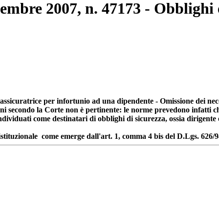
cembre 2007, n. 47173 - Obblighi e
età assicuratrice per infortunio ad una dipendente - Omissione dei ne
ioni secondo la Corte non è pertinente: le norme prevedono infatti c
individuati come destinatari di obblighi di sicurezza, ossia dirigent
 istituzionale come emerge dall'art. 1, comma 4 bis del D.Lgs. 626/9