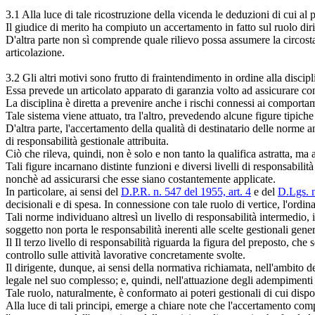
3.1 Alla luce di tale ricostruzione della vicenda le deduzioni di cui al
Il giudice di merito ha compiuto un accertamento in fatto sul ruolo dirige
D'altra parte non sì comprende quale rilievo possa assumere la circost
articolazione.
3.2 Gli altri motivi sono frutto di fraintendimento in ordine alla discip
Essa prevede un articolato apparato di garanzia volto ad assicurare co
La disciplina è diretta a prevenire anche i rischi connessi ai comport
Tale sistema viene attuato, tra l'altro, prevedendo alcune figure tipiche d
D'altra parte, l'accertamento della qualità di destinatario delle norme a
di responsabilità gestionale attribuita.
Ciò che rileva, quindi, non è solo e non tanto la qualifica astratta, 
Tali figure incarnano distinte funzioni e diversi livelli di responsabilità
nonchè ad assicurarsi che esse siano costantemente applicate.
In particolare, ai sensi del
D.P.R. n. 547 del 1955, art. 4
e del
D.Lgs. n
decisionali e di spesa. In connessione con tale ruolo di vertice, l'ord
Tali norme individuano altresì un livello di responsabilità intermedio, i
soggetto non porta le responsabilità inerenti alle scelte gestionali gener
Il Il terzo livello di responsabilità riguarda la figura del preposto, che s
controllo sulle attività lavorative concretamente svolte.
Il dirigente, dunque, ai sensi della normativa richiamata, nell'ambito de
legale nel suo complesso; e, quindi, nell'attuazione degli adempimenti
Tale ruolo, naturalmente, è conformato ai poteri gestionali di cui dis
Alla luce di tali principi, emerge a chiare note che l'accertamento comp