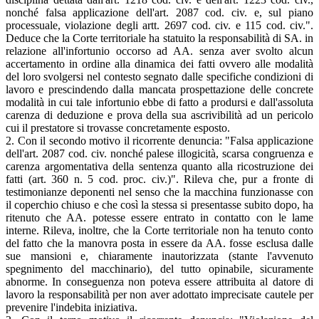
nonché falsa applicazione dell'art. 2087 cod. civ. e, sul piano
processuale, violazione degli artt. 2697 cod. civ. e 115 cod. civ.".
Deduce che la Corte territoriale ha statuito la responsabilità di SA. in
relazione all'infortunio occorso ad AA. senza aver svolto alcun
accertamento in ordine alla dinamica dei fatti ovvero alle modalità
del loro svolgersi nel contesto segnato dalle specifiche condizioni di
lavoro e prescindendo dalla mancata prospettazione delle concrete
modalità in cui tale infortunio ebbe di fatto a prodursi e dall'assoluta
carenza di deduzione e prova della sua ascrivibilità ad un pericolo
cui il prestatore si trovasse concretamente esposto.
2. Con il secondo motivo il ricorrente denuncia: "Falsa applicazione
dell'art. 2087 cod. civ. nonché palese illogicità, scarsa congruenza e
carenza argomentativa della sentenza quanto alla ricostruzione dei
fatti (art. 360 n. 5 cod. proc. civ.)". Rileva che, pur a fronte di
testimonianze deponenti nel senso che la macchina funzionasse con
il coperchio chiuso e che così la stessa si presentasse subito dopo, ha
ritenuto che AA. potesse essere entrato in contatto con le lame
interne. Rileva, inoltre, che la Corte territoriale non ha tenuto conto
del fatto che la manovra posta in essere da AA. fosse esclusa dalle
sue mansioni e, chiaramente inautorizzata (stante l'avvenuto
spegnimento del macchinario), del tutto opinabile, sicuramente
abnorme. In conseguenza non poteva essere attribuita al datore di
lavoro la responsabilità per non aver adottato imprecisate cautele per
prevenire l'indebita iniziativa.