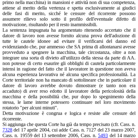
primo nella macchina) in mansioni e attività non di sua competenza,
attiene al merito della vertenza e spetta esclusivamente ai giudici
delle fasi di merito, sicché le censure del ricorrente possono
assumere rilievo solo sotto il profilo dell'eventuale difetto di
motivazione, risultando per il resto inammissibili.
La sentenza impugnata ha argomentato ritenendo accertato che il
datore di lavoro non avesse fornito alcuna prova dell'adozione di
tutte le cautele idonee ad evitare il verificarsi del danno ed
evidenziando che, pur ammesso che SA prima di allontanarsi avesse
provveduto a spegnere la macchina, tale circostanza, oltre a non
integrare una sorta di divieto all'utilizzo della stessa da parte di AA.
non potesse di certo esaurire gli obblighi di cautela particolarmente
intensi in ragione del fatto che il lavoratore in questione non aveva
alcuna esperienza lavorativa né alcuna specifica professionalità. La
Corte territoriale non ha mancato di sottolineare che in particolare il
datore di lavoro avrebbe dovuto dimostrare (e tanto non era
accaduto) di aver reso edotto il lavoratore della pericolosità della
macchina e della possibilità che, pur dopo lo spegnimento della
stessa, le lame interne potessero continuare nel loro movimento
rotatorio "per alcuni minuti".
Detta motivazione è congrua e logica e resiste alle censure del
ricorrente.
Si aggiunga che questa Corte ha già da tempo precisato (cfr. Cass. n.
7328
del 17 aprile 2004, cui adde Cass. n. 7127 del 23 marzo 2007,
Cass. n. 19559 del 13 settembre 2006, Cass. n.
5493
del 14 marzo