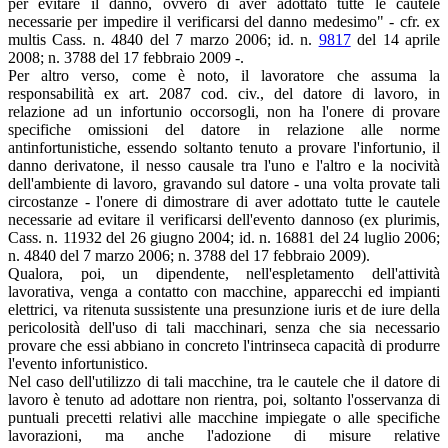
per evitare il danno, ovvero di aver adottato tutte le cautele
necessarie per impedire il verificarsi del danno medesimo" - cfr. ex
multis Cass. n. 4840 del 7 marzo 2006; id. n.
9817
del 14 aprile
2008; n. 3788 del 17 febbraio 2009 -.
Per altro verso, come è noto, il lavoratore che assuma la
responsabilità ex art. 2087 cod. civ., del datore di lavoro, in
relazione ad un infortunio occorsogli, non ha l'onere di provare
specifiche omissioni del datore in relazione alle norme
antinfortunistiche, essendo soltanto tenuto a provare l'infortunio, il
danno derivatone, il nesso causale tra l'uno e l'altro e la nocività
dell'ambiente di lavoro, gravando sul datore - una volta provate tali
circostanze - l'onere di dimostrare di aver adottato tutte le cautele
necessarie ad evitare il verificarsi dell'evento dannoso (ex plurimis,
Cass. n. 11932 del 26 giugno 2004; id. n. 16881 del 24 luglio 2006;
n. 4840 del 7 marzo 2006; n. 3788 del 17 febbraio 2009).
Qualora, poi, un dipendente, nell'espletamento dell'attività
lavorativa, venga a contatto con macchine, apparecchi ed impianti
elettrici, va ritenuta sussistente una presunzione iuris et de iure della
pericolosità dell'uso di tali macchinari, senza che sia necessario
provare che essi abbiano in concreto l'intrinseca capacità di produrre
l'evento infortunistico.
Nel caso dell'utilizzo di tali macchine, tra le cautele che il datore di
lavoro è tenuto ad adottare non rientra, poi, soltanto l'osservanza di
puntuali precetti relativi alle macchine impiegate o alle specifiche
lavorazioni, ma anche l'adozione di misure relative