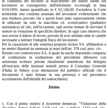
di condanna del secondo al risarcimento del danno subito dal
lavoratore in conseguenza dell'infortunio occorsogli in data
9/10/1995, danno quantificato in € 62.146,00. Escludeva la Corte
territoriale una condotta anomala del lavoratore evidenziando che
non risultava provato che a questi fosse stato espressamente vietato
di utilizzare da solo la macchina cd. scorniciatrice (piallatrice
automatica) né che, nell'occasione, egli avesse tentato di riavviare il
motore in violazione di specifiche direttive. In ogni caso riteneva che
non avesse il datore di lavoro provato di aver adottato tutte le cautele
necessarie a tutelare l'integrità fisica del lavoratore.
Per la cassazione di tale sentenza propone ricorso SA. affidandosi a
tre motivi illustrati da memoria ai sensi dell'art. 378 cod. proc. civ..
Resiste con controricorso AA. il quale ha anche depositato comparsa
di costituzione in sostituzione del precedente difensore con
autonoma scrittura privata ritualmente autenticata dal delegato
all'esercizio delle funzioni notarili presso il Consolato Generale
d'Italia in Sidney (con attestazione del pubblico ufficiale che il
documento è stato firmato in sua presenza e nel preventivo
accertamento dell'identità del sottoscrittore).
Diritto
1. Con il primo motivo il ricorrente denuncia: "Violazione della
disciplina dettata dall'art. 1218 cod. civ. e dell'art. 1223 cod. civ.,