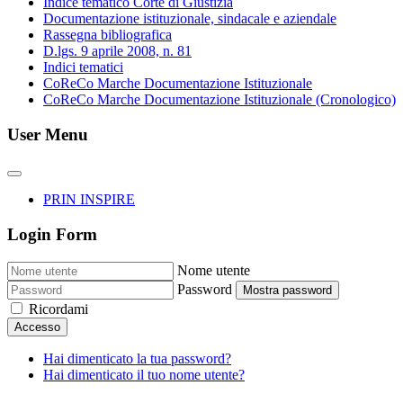
Indice tematico Corte di Giustizia
Documentazione istituzionale, sindacale e aziendale
Rassegna bibliografica
D.lgs. 9 aprile 2008, n. 81
Indici tematici
CoReCo Marche Documentazione Istituzionale
CoReCo Marche Documentazione Istituzionale (Cronologico)
User Menu
PRIN INSPIRE
Login Form
Nome utente
Password
Mostra password
Ricordami
Accesso
Hai dimenticato la tua password?
Hai dimenticato il tuo nome utente?