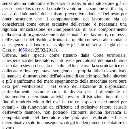
senza alcuna autonoma efficienza causale, in una situazione già di
per sé pericolosa, senza la quale l'evento non si sarebbe verificato, a
causa dell'inidoneità delle misure preventive adottate. Del resto per
poter sostenere che il comportamento del lavoratore sia da
considerarsi come causa esclusiva dell'evento, è necessaria una
rigorosa dimostrazione dell'indipendenza di tale comportamento
dalla sfera di organizzazione e dalle finalità del lavoro, e, con essa,
dell'estraneità del rischio affrontato a quello connesso alle modalità
ed esigenze del lavoro da svolgere (che in tal senso la già citata
Cass. n.
4656
del 25/02/2011).
Orbene, nella specie, come ritenuto dalla Corte territoriale,
l'inesperienza del lavoratore, l'intrinseca pericolosità del macchinario
usato dallo stesso (lasciato da solo nel locale ove la scorniciatrice era
collocata e dove egli stava svolgendo la propria attività lavorativa),
la mancata dimostrazione dell'adozione di cautele specifiche ulteriori
e più significative del mero spegnimento della macchina (ove pure
dato per verificatosi) - nel senso dell'adozione di disposizioni
particolarmente accurate circa il divieto per il dipendente di
intraprendere determinate attività, ovvero di istruzioni impartite al
fine di renderlo edotto dei rischi a cui era esposto e dei mezzi per
evitarli - già fungevano da efficiente ed esclusivo fattore causale
dell'evento dannoso, non potendo attribuirsi alcuna rilevanza al
comportamento del lavoratore che può aver esplicato efficacia
determinativa solo in conseguenza degli inadempimenti del datore di
lavoro.