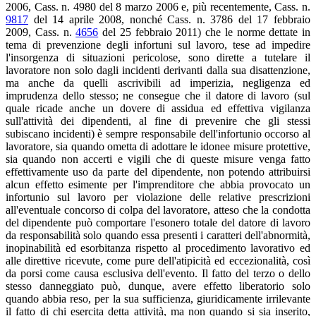
2006, Cass. n. 4980 del 8 marzo 2006 e, più recentemente, Cass. n.
9817
del 14 aprile 2008, nonché Cass. n. 3786 del 17 febbraio
2009, Cass. n.
4656
del 25 febbraio 2011) che le norme dettate in
tema di prevenzione degli infortuni sul lavoro, tese ad impedire
l'insorgenza di situazioni pericolose, sono dirette a tutelare il
lavoratore non solo dagli incidenti derivanti dalla sua disattenzione,
ma anche da quelli ascrivibili ad imperizia, negligenza ed
imprudenza dello stesso; ne consegue che il datore di lavoro (sul
quale ricade anche un dovere di assidua ed effettiva vigilanza
sull'attività dei dipendenti, al fine di prevenire che gli stessi
subiscano incidenti) è sempre responsabile dell'infortunio occorso al
lavoratore, sia quando ometta di adottare le idonee misure protettive,
sia quando non accerti e vigili che di queste misure venga fatto
effettivamente uso da parte del dipendente, non potendo attribuirsi
alcun effetto esimente per l'imprenditore che abbia provocato un
infortunio sul lavoro per violazione delle relative prescrizioni
all'eventuale concorso di colpa del lavoratore, atteso che la condotta
del dipendente può comportare l'esonero totale del datore di lavoro
da responsabilità solo quando essa presenti i caratteri dell'abnormità,
inopinabilità ed esorbitanza rispetto al procedimento lavorativo ed
alle direttive ricevute, come pure dell'atipicità ed eccezionalità, così
da porsi come causa esclusiva dell'evento. Il fatto del terzo o dello
stesso danneggiato può, dunque, avere effetto liberatorio solo
quando abbia reso, per la sua sufficienza, giuridicamente irrilevante
il fatto di chi esercita detta attività, ma non quando si sia inserito,