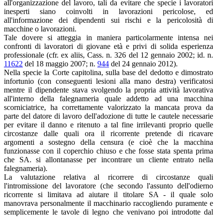
all'organizzazione del lavoro, tali da evitare che specie i lavoratori
inesperti siano coinvolti in lavorazioni pericolose, ed
all'informazione dei dipendenti sui rischi e la pericolosità di
macchine o lavorazioni.
Tale dovere si atteggia in maniera particolarmente intensa nei
confronti di lavoratori di giovane età e privi di solida esperienza
professionale (cfr. ex aliis, Cass. n. 326 del 12 gennaio 2002; id. n.
11622
del 18 maggio 2007; n.
944
del 24 gennaio 2012).
Nella specie la Corte capitolina, sulla base del dedotto e dimostrato
infortunio (con conseguenti lesioni alla mano destra) verificatosi
mentre il dipendente stava svolgendo la propria attività lavorativa
all'interno della falegnameria quale addetto ad una macchina
scorniciatrice, ha correttamente valorizzato la mancata prova da
parte del datore di lavoro dell'adozione di tutte le cautele necessarie
per evitare il danno e ritenuto a tal fine irrilevanti proprio quelle
circostanze dalle quali ora il ricorrente pretende di ricavare
argomenti a sostegno della censura (e cioè che la macchina
funzionasse con il coperchio chiuso e che fosse stata spenta prima
che SA. si allontanasse per incontrare un cliente entrato nella
falegnameria).
La valutazione relativa al ricorrere di circostanze quali
l'intromissione del lavoratore (che secondo l'assunto dell'odierno
ricorrente si limitava ad aiutare il titolare SA - il quale solo
manovrava personalmente il macchinario raccogliendo puramente e
semplicemente le tavole di legno che venivano poi introdotte dal