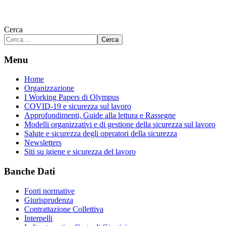
Cerca
Cerca
Menu
Home
Organizzazione
I Working Papers di Olympus
COVID-19 e sicurezza sul lavoro
Approfondimenti, Guide alla lettura e Rassegne
Modelli organizzativi e di gestione della sicurezza sul lavoro
Salute e sicurezza degli operatori della sicurezza
Newsletters
Siti su igiene e sicurezza del lavoro
Banche Dati
Fonti normative
Giurisprudenza
Contrattazione Collettiva
Interpelli