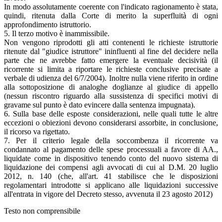
In modo assolutamente coerente con l'indicato ragionamento è stata,
quindi, ritenuta dalla Corte di merito la superfluità di ogni
approfondimento istruttorio.
5. Il terzo motivo è inammissibile.
Non vengono riprodotti gli atti contenenti le richieste istruttorie
ritenute dal "giudice istruttore" ininfluenti al fine del decidere nella
parte che ne avrebbe fatto emergere la eventuale decisività (il
ricorrente si limita a riportare le richieste conclusive precisate a
verbale di udienza del 6/7/2004). Inoltre nulla viene riferito in ordine
alla sottoposizione di analoghe doglianze al giudice di appello
(nessun riscontro riguardo alla sussistenza di specifici motivi di
gravame sul punto è dato evincere dalla sentenza impugnata).
6. Sulla base delle esposte considerazioni, nelle quali tutte le altre
eccezioni o obiezioni devono considerarsi assorbite, in conclusione,
il ricorso va rigettato.
7. Per il criterio legale della soccombenza il ricorrente va
condannato al pagamento delle spese processuali a favore di AA.,
liquidate come in dispositivo tenendo conto del nuovo sistema di
liquidazione dei compensi agli avvocati di cui al D.M. 20 luglio
2012, n. 140 (che, all'art. 41 stabilisce che le disposizioni
regolamentari introdotte si applicano alle liquidazioni successive
all'entrata in vigore del Decreto stesso, avvenuta il 23 agosto 2012)
Testo non comprensibile