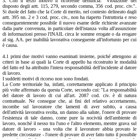
3. Con il terzo motivo il ricorrente denuncia: "Violazione del
disposto degli artt. 115, 279, secondo comma, 356 cod. proc. civ.".
Si duole del fatto che la Corte di merito, nel contesto delineato dagli
artt. 395 nn. 2 e 3 cod. proc. civ., non ha riaperto l'istruttoria e reso
conseguentemente possibile il nuovo esame delle richieste avanzate
dalla parte convenuta, in particolare dell'istanza volta all'assunzione
di informazioni presso l'INAIL circa le somme erogate o da erogare
al sig. AA. per inabilità lavorativa conseguente all'infortunio per cui
è causa.
4.1 primi due motivi vanno esaminati insieme, poiché attengono ai
criteri in base ai quali la Corte di appello ha ricostruito le modalità
del fatto ed ha attribuito l'intera responsabilità dell'incidente al datore
di lavoro.
I suddetti motivi di ricorso non sono fondati.
La Corte territoriale ha, infatti, correttamente applicato il principio
più volte affermato da questa Corte, secondo cui: "La responsabilità
del datore di lavoro di cui all'art. 2087 cod. civ. è di natura
contrattuale. Ne consegue che, ai fini del relativo accertamento,
incombe sul lavoratore che lamenti di aver subito, a causa
dell'attività lavorativa svolta, un danno alla salute, l'onere di provare
l'esistenza di tale danno, come pure la nocività dell'ambiente di
lavoro, nonché il nesso tra l'uno e l'altro elemento, mentre grava sul
datore di lavoro - una volta che il lavoratore abbia provato le
predette circostanze - l'onere di provare di aver fatto tutto il possibile