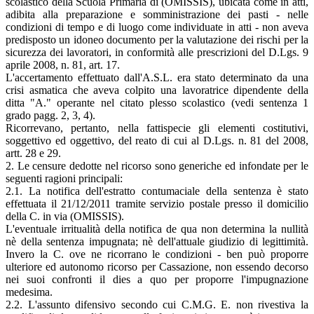
scolastico della Scuola Primaria di (OMISSIS), ubicata come in atti,
adibita alla preparazione e somministrazione dei pasti - nelle
condizioni di tempo e di luogo come individuate in atti - non aveva
predisposto un idoneo documento per la valutazione dei rischi per la
sicurezza dei lavoratori, in conformità alle prescrizioni del D.Lgs. 9
aprile 2008, n. 81, art. 17.
L'accertamento effettuato dall'A.S.L. era stato determinato da una
crisi asmatica che aveva colpito una lavoratrice dipendente della
ditta "A." operante nel citato plesso scolastico (vedi sentenza 1
grado pagg. 2, 3, 4).
Ricorrevano, pertanto, nella fattispecie gli elementi costitutivi,
soggettivo ed oggettivo, del reato di cui al D.Lgs. n. 81 del 2008,
artt. 28 e 29.
2. Le censure dedotte nel ricorso sono generiche ed infondate per le
seguenti ragioni principali:
2.1. La notifica dell'estratto contumaciale della sentenza è stato
effettuata il 21/12/2011 tramite servizio postale presso il domicilio
della C. in via (OMISSIS).
L'eventuale irritualità della notifica de qua non determina la nullità
nè della sentenza impugnata; nè dell'attuale giudizio di legittimità.
Invero la C. ove ne ricorrano le condizioni - ben può proporre
ulteriore ed autonomo ricorso per Cassazione, non essendo decorso
nei suoi confronti il dies a quo per proporre l'impugnazione
medesima.
2.2. L'assunto difensivo secondo cui C.M.G. E. non rivestiva la