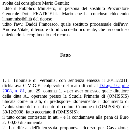
svolta dal consigliere Mario Gentile;
udito il Pubblico Ministero, in persona del sostituto Procuratore
Generale Dott. FRATICELLI Mario che ha concluso chiedendo
l'inammissibilità del ricorso;
udito l'avv. Daddi Francesco, quale sostituto processuale dell'avv.
Andrea Vitale, difensore di fiducia della ricorrente, che ha concluso
chiedendo l'accoglimento del ricorso.
Fatto
1. il Tribunale di Verbania, con sentenza emessa il 30/11/2011,
dichiarava C.M.G.E. colpevole del reato di cui al
D.Lgs. 9 aprile
2008, n. 81
, art. 29, comma 1, - per aver omesso, quale direttore
della ditta A., operante presso la Scuola Primaria di (OMISSIS)
ubicata come in atti, di predisporre idoneamente il documento di
"valutazione dei rischi centri di cottura Comune di (OMISSIS)" del
30/12/2008; fatto accertato il (OMISSIS);
il tutto come contestato in atti - e la condannava alla pena di Euro
2.100,00 di ammenda.
2. La difesa dell'interessata proponeva ricorso per Cassazione,