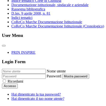
Indice tematico Corte di Giustizia
Documentazione istituzionale, sindacale e aziendale
Rassegna bibliografica
D.lgs. 9 aprile 2008, n. 81
Indici tematici
CoReCo Marche Documentazione Istituzionale
CoReCo Marche Documentazione Istituzionale (Cronologico)
User Menu
PRIN INSPIRE
Login Form
Nome utente
Password
Mostra password
Ricordami
Accesso
Hai dimenticato la tua password?
Hai dimenticato il tuo nome utente?