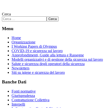
Cerca
Cerca
Menu
Home
Organizzazione
I Working Papers di Olympus
COVID-19 e sicurezza sul lavoro
Approfondimenti, Guide alla lettura e Rassegne
Modelli organizzativi e di gestione della sicurezza sul lavoro
Salute e sicurezza degli operatori della sicurezza
Newsletters
Siti su igiene e sicurezza del lavoro
Banche Dati
Fonti normative
Giurisprudenza
Contrattazione Collettiva
Interpelli