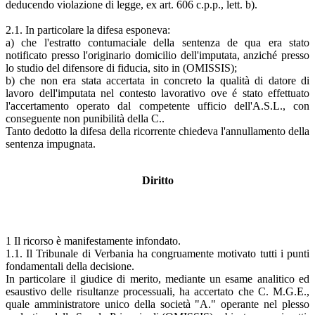
deducendo violazione di legge, ex art. 606 c.p.p., lett. b).
2.1. In particolare la difesa esponeva:
a) che l'estratto contumaciale della sentenza de qua era stato
notificato presso l'originario domicilio dell'imputata, anziché presso
lo studio del difensore di fiducia, sito in (OMISSIS);
b) che non era stata accertata in concreto la qualità di datore di
lavoro dell'imputata nel contesto lavorativo ove é stato effettuato
l'accertamento operato dal competente ufficio dell'A.S.L., con
conseguente non punibilità della C..
Tanto dedotto la difesa della ricorrente chiedeva l'annullamento della
sentenza impugnata.
Diritto
1 Il ricorso è manifestamente infondato.
1.1. Il Tribunale di Verbania ha congruamente motivato tutti i punti
fondamentali della decisione.
In particolare il giudice di merito, mediante un esame analitico ed
esaustivo delle risultanze processuali, ha accertato che C. M.G.E.,
quale amministratore unico della società "A." operante nel plesso