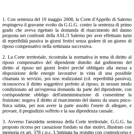
1. Con sentenza del 19 maggio 2008, la Corte d'Appello di Salerno
respingeva il gravame svolto da G.G.G. contro la sentenza di primo
grado che aveva rigettato la domanda di risarcimento del danno
proposta nei confronti della ASL/3 Salerno per aver effettuato turni
di reperibilità passiva in giorni festivi senza godere di un giorno di
riposo compensativo nella settimana successiva.
2. La Corte territoriale, ricostruita la normativa in tema di diritto al
riposo compensativo del dipendente distolto dal godimento del
diritto al riposo nei giorni festivi perché obbligato alla messa a
disposizione delle energie lavorative in vista di una possibile
chiamata in servizio, poi non realizzatasi (cd. reperibilità passiva),
riconosceva il diritto soggettivo perfetto al riposo, in nessun modo
condizionato ad un'espressa domanda da parte del dipendente, con
corrispondente obbligo dell'amministrazione di consentirne la
fruizione; negava il diritto al risarcimento del danno da usura psico-
fisica subita, per non avere la parte assolto l'onere di allegare, e
provare, il pregiudizio sofferto e la sua dipendenza causale.
3. Avverso l'anzidetta sentenza della Corte territoriale, G.G.G. ha
proposto ricorso per cassazione fondato su due motivi, illustrato con
memoria ex art. 378 c.p.c. L'intimata ha resistito con controricorso e