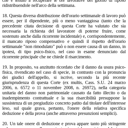
che è tenuto a recuperare le ore lavorative del giorno di riposo
ridistribuendole nell'arco della settimana.
18. Questa diversa distribuzione dell'orario settimanale di lavoro può
essere, per il dipendente, più o meno vantaggiosa (tanto che la
precedente citata decisione di questa Corte ha valutato che sia
necessaria la richiesta del lavoratore di poterne fruire, come
sostenuto anche dalla ricorrente incidentale) e, corrispondentemente,
il mancato riposo compensativo e quindi il rispetto dell'orario
settimanale "non rimodulato" può o non essere causa di un danno, in
ipotesi, di tipo psico-fisico, nel caso in esame denunciato dal
ricorrente principale che ne chiede il risarcimento.
19. In proposito, va anzitutto ricordato che il danno da usura psico-
fisica, rivendicato nel caso di specie, in contrasto con la pronuncia
dei giudici dell'appello, si iscrive, secondo la più recente
giurisprudenza di questa Corte (ex multis, Cass. S.U. 24 marzo
2006, n. 6572 o 11 novembre 2008, n. 26972), nella categoria
unitaria del danno non patrimoniale causato da fatto illecito o da
inadempimento contrattuale e la sua risarcibilità presuppone la
sussistenza di un pregiudizio concreto patito dal titolare dell'interesse
leso, sul quale grava, pertanto, l'onere della relativa specifica
deduzione e della prova (anche attraverso presunzioni semplici).
20. Un tale onere di deduzione e prova appare tanto più stringente