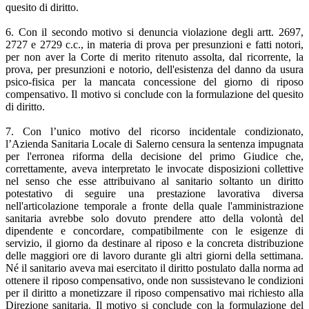
quesito di diritto.
6. Con il secondo motivo si denuncia violazione degli artt. 2697,
2727 e 2729 c.c., in materia di prova per presunzioni e fatti notori,
per non aver la Corte di merito ritenuto assolta, dal ricorrente, la
prova, per presunzioni e notorio, dell'esistenza del danno da usura
psico-fisica per la mancata concessione del giorno di riposo
compensativo. Il motivo si conclude con la formulazione del quesito
di diritto.
7. Con l’unico motivo del ricorso incidentale condizionato,
l’Azienda Sanitaria Locale di Salerno censura la sentenza impugnata
per l'erronea riforma della decisione del primo Giudice che,
correttamente, aveva interpretato le invocate disposizioni collettive
nel senso che esse attribuivano al sanitario soltanto un diritto
potestativo di seguire una prestazione lavorativa diversa
nell'articolazione temporale a fronte della quale l'amministrazione
sanitaria avrebbe solo dovuto prendere atto della volontà del
dipendente e concordare, compatibilmente con le esigenze di
servizio, il giorno da destinare al riposo e la concreta distribuzione
delle maggiori ore di lavoro durante gli altri giorni della settimana.
Né il sanitario aveva mai esercitato il diritto postulato dalla norma ad
ottenere il riposo compensativo, onde non sussistevano le condizioni
per il diritto a monetizzare il riposo compensativo mai richiesto alla
Direzione sanitaria. Il motivo si conclude con la formulazione del