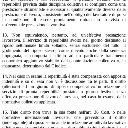
reperibilità prevista dalla disciplina collettiva si configura come una
prestazione strumentale e accessoria, qualitativamente diversa dalla
prestazione di lavoro, consistente nell'obbligo del lavoratore di porsi
in condizione di essere prontamente rintracciato in vista di
un'eventuale prestazione lavorativa.
13. Non equivalendo, pertanto, ad un'effettiva prestazione
lavorativa, il servizio di reperibilità svolto nel giorno destinato al
riposo settimanale limita soltanto, senza escluderlo del tutto, il
godimento del riposo stesso, come rilevato anche dalla sentenza
impugnata, e comporta il diritto ad un particolare trattamento
economico aggiuntivo stabilito dalla contrattazione collettiva o, in
mancanza, determinato dal Giudice.
14. Nel caso in esame la reperibilità è stata compensata con apposita
indennità e su di essa non vi è discussione tra le parti. Il diritto
(ulteriore) ad un giorno di riposo compensativo in relazione al
servizio di pronta reperibilità prestato in giorno festivo senza
effettiva prestazione di lavoro è previsto, nel caso in esame, dalla
normativa collettiva applicata.
15. Tale diritto non trova la sua fonte nell'art. 36 Cost. o nelle
normative internazionali invocate, che prevedono il diritto
(inderogabile) al riposo settimanale in relazione ad attività lavorativa
effettivamente prestata e non ad altre obbligazioni derivanti dal