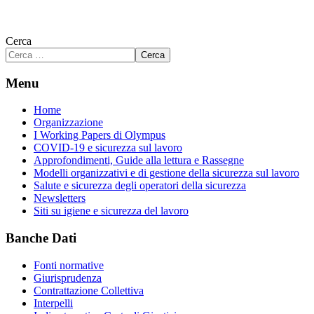
Cerca
Cerca
Menu
Home
Organizzazione
I Working Papers di Olympus
COVID-19 e sicurezza sul lavoro
Approfondimenti, Guide alla lettura e Rassegne
Modelli organizzativi e di gestione della sicurezza sul lavoro
Salute e sicurezza degli operatori della sicurezza
Newsletters
Siti su igiene e sicurezza del lavoro
Banche Dati
Fonti normative
Giurisprudenza
Contrattazione Collettiva
Interpelli