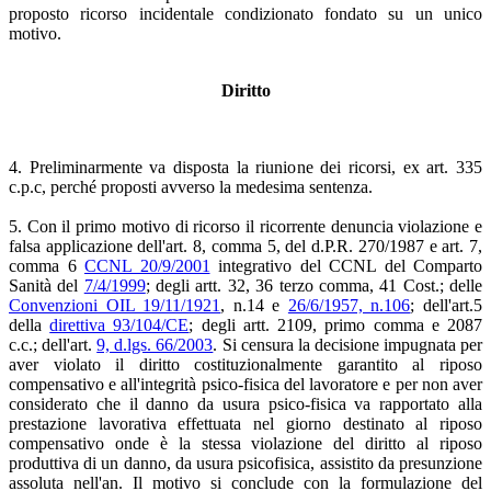
proposto ricorso incidentale condizionato fondato su un unico
motivo.
Diritto
4. Preliminarmente va disposta la riunione dei ricorsi, ex art. 335
c.p.c, perché proposti avverso la medesima sentenza.
5. Con il primo motivo di ricorso il ricorrente denuncia violazione e
falsa applicazione dell'art. 8, comma 5, del d.P.R. 270/1987 e art. 7,
comma 6
CCNL 20/9/2001
integrativo del CCNL del Comparto
Sanità del
7/4/1999
; degli artt. 32, 36 terzo comma, 41 Cost.; delle
Convenzioni OIL 19/11/1921
, n.14 e
26/6/1957, n.106
; dell'art.5
della
direttiva 93/104/CE
; degli artt. 2109, primo comma e 2087
c.c.; dell'art.
9, d.lgs. 66/2003
. Si censura la decisione impugnata per
aver violato il diritto costituzionalmente garantito al riposo
compensativo e all'integrità psico-fisica del lavoratore e per non aver
considerato che il danno da usura psico-fisica va rapportato alla
prestazione lavorativa effettuata nel giorno destinato al riposo
compensativo onde è la stessa violazione del diritto al riposo
produttiva di un danno, da usura psicofisica, assistito da presunzione
assoluta nell'an. Il motivo si conclude con la formulazione del