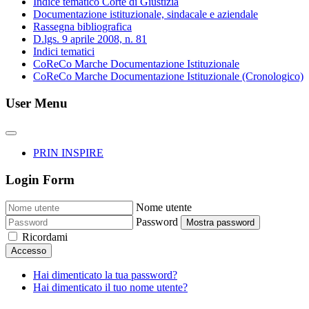
Indice tematico Corte di Giustizia
Documentazione istituzionale, sindacale e aziendale
Rassegna bibliografica
D.lgs. 9 aprile 2008, n. 81
Indici tematici
CoReCo Marche Documentazione Istituzionale
CoReCo Marche Documentazione Istituzionale (Cronologico)
User Menu
PRIN INSPIRE
Login Form
Nome utente
Password
Mostra password
Ricordami
Accesso
Hai dimenticato la tua password?
Hai dimenticato il tuo nome utente?