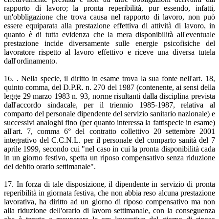
rapporto di lavoro; la pronta reperibilità, pur essendo, infatti,
un'obbligazione che trova causa nel rapporto di lavoro, non può
essere equiparata alla prestazione effettiva di attività di lavoro, in
quanto è di tutta evidenza che la mera disponibilità all'eventuale
prestazione incide diversamente sulle energie psicofisiche del
lavoratore rispetto al lavoro effettivo e riceve una diversa tutela
dall'ordinamento.
16. . Nella specie, il diritto in esame trova la sua fonte nell'art. 18,
quinto comma, del D.P.R. n. 270 del 1987 (contenente, ai sensi della
legge 29 marzo 1983 n. 93, norme risultanti dalla disciplina prevista
dall'accordo sindacale, per il triennio 1985-1987, relativa al
comparto del personale dipendente del servizio sanitario nazionale) e
successivi analoghi fino (per quanto interessa la fattispecie in esame)
all'art. 7, comma 6° del contratto collettivo 20 settembre 2001
integrativo del C.C.N.L. per il personale del comparto sanità del 7
aprile 1999, secondo cui "nel caso in cui la pronta disponibilità cada
in un giorno festivo, spetta un riposo compensativo senza riduzione
del debito orario settimanale".
17. In forza di tale disposizione, il dipendente in servizio di pronta
reperibilità in giornata festiva, che non abbia reso alcuna prestazione
lavorativa, ha diritto ad un giorno di riposo compensativo ma non
alla riduzione dell'orario di lavoro settimanale, con la conseguenza