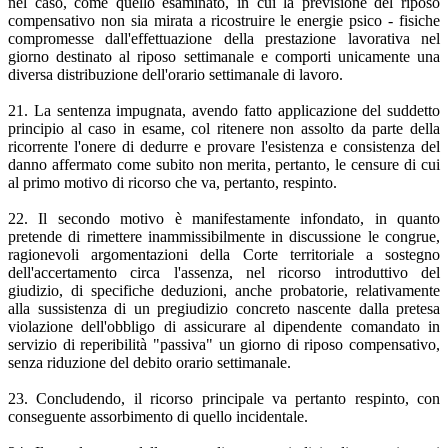
nel caso, come quello esaminato, in cui la previsione del riposo
compensativo non sia mirata a ricostruire le energie psico - fisiche
compromesse dall'effettuazione della prestazione lavorativa nel
giorno destinato al riposo settimanale e comporti unicamente una
diversa distribuzione dell'orario settimanale di lavoro.
21. La sentenza impugnata, avendo fatto applicazione del suddetto
principio al caso in esame, col ritenere non assolto da parte della
ricorrente l'onere di dedurre e provare l'esistenza e consistenza del
danno affermato come subito non merita, pertanto, le censure di cui
al primo motivo di ricorso che va, pertanto, respinto.
22. Il secondo motivo è manifestamente infondato, in quanto
pretende di rimettere inammissibilmente in discussione le congrue,
ragionevoli argomentazioni della Corte territoriale a sostegno
dell'accertamento circa l'assenza, nel ricorso introduttivo del
giudizio, di specifiche deduzioni, anche probatorie, relativamente
alla sussistenza di un pregiudizio concreto nascente dalla pretesa
violazione dell'obbligo di assicurare al dipendente comandato in
servizio di reperibilità "passiva" un giorno di riposo compensativo,
senza riduzione del debito orario settimanale.
23. Concludendo, il ricorso principale va pertanto respinto, con
conseguente assorbimento di quello incidentale.