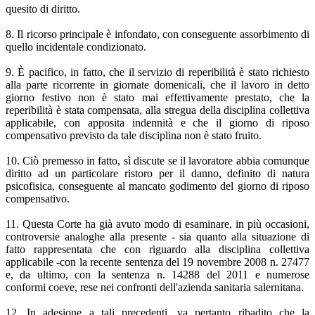
quesito di diritto.
8. Il ricorso principale è infondato, con conseguente assorbimento di
quello incidentale condizionato.
9. È pacifico, in fatto, che il servizio di reperibilità è stato richiesto
alla parte ricorrente in giornate domenicali, che il lavoro in detto
giorno festivo non è stato mai effettivamente prestato, che la
reperibilità è stata compensata, alla stregua della disciplina collettiva
applicabile, con apposita indennità e che il giorno di riposo
compensativo previsto da tale disciplina non è stato fruito.
10. Ciò premesso in fatto, sì discute se il lavoratore abbia comunque
diritto ad un particolare ristoro per il danno, definito di natura
psicofisica, conseguente al mancato godimento del giorno di riposo
compensativo.
11. Questa Corte ha già avuto modo di esaminare, in più occasioni,
controversie analoghe alla presente - sia quanto alla situazione di
fatto rappresentata che con riguardo alla disciplina collettiva
applicabile -con la recente sentenza del 19 novembre 2008 n. 27477
e, da ultimo, con la sentenza n. 14288 del 2011 e numerose
conformi coeve, rese nei confronti dell'azienda sanitaria salernitana.
12. In adesione a tali precedenti, va pertanto ribadito che la