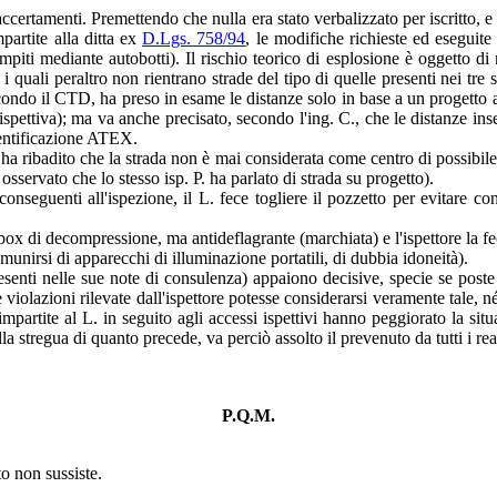
 accertamenti. Premettendo che nulla era stato verbalizzato per iscritto, e
mpartite alla ditta ex
D.Lgs. 758/94
, le modifiche richieste ed eseguite
iempiti mediante autobotti). Il rischio teorico di esplosione è oggetto d
quali peraltro non rientrano strade del tipo di quelle presenti nei tre si
 secondo il CTD, ha preso in esame le distanze solo in base a un progetto a
de ispettiva); ma va anche precisato, secondo l'ing. C., che le distanze i
identificazione ATEX.
 ha ribadito che la strada non è mai considerata come centro di possibile 
 osservato che lo stesso isp. P. ha parlato di strada su progetto).
nseguenti all'ispezione, il L. fece togliere il pozzetto per evitare co
ox di decompressione, ma antideflagrante (marchiata) e l'ispettore la fece
munirsi di apparecchi di illuminazione portatili, di dubbia idoneità).
presenti nelle sue note di consulenza) appaiono decisive, specie se poste 
 violazioni rilevate dall'ispettore potesse considerarsi veramente tale,
ni impartite al L. in seguito agli accessi ispettivi hanno peggiorato la s
 stregua di quanto precede, va perciò assolto il prevenuto da tutti i reati 
P.Q.M.
tto non sussiste.