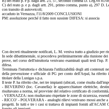
B) del reato p. e p. dagli artt. 23, 57, secondo comma D. Leg.vo 81/08,
C) del reato p. e p. dagli artt. 291, primo comma, punto a), 297 D. Le
con transito di autoveicoli;
accaduto in Vernazza, l'11/8/2009 CONCLUSIONI
PM: assoluzione perché il fatto non sussiste DIFESA: si associa
Con decreti ritualmente notificati, L. M. veniva tratto a giudizio per 
In sede dibattimentale, si procedeva preliminarmente alla riunione de
prove, nel corso dell'istruttoria venivano esaminati quali testi l'isp. P
difesa.
Terminata l'istruttoria e dichiarata l'utilizzabilità degli atti contenu
della prevenzione e ufficiale di PG per conto dell'Arpal, ha riferito
titolare della Lunigas s.p.a.
Il teste P. ha riferito che, nei tre impianti (ubicati, come risulta dall
- BEVERINO (loc. Cavanella): le apparecchiature elettriche, destinate
risultavano a norma, né provviste del relativo certificato di conformità.
- VERNAZZA: non risultavano rispettate le zone di sicurezza, essendo l
- RICCO' - POLVERARA - analoghi rilievi venivano mossi anche a ques
progetti. In tutti e tre i casi si trattava di impianti fomiti all'A
fornito gli impianti.