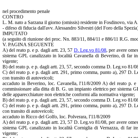
nel procedimento penale
CONTRO
L. M. nato a Sarzana il giorno (omissis) residente in Fosdinovo, 
- difeso di fiducia dall'avv. Alessandro Silvestri (del Foro della Spe
IMPUTATO
(a seguito di riunione dei proc. Nn. 883/11, 884/11 e 886/11 R.G. mo
V. PAGINA SEGUENTE
A) del reato p. e p. dagli artt. 23, 57
D. Leg.vo 81/08
, per avere omes
sistema GPL canalizzato in località Cavanella di Beverino, di far in
vigente;
B) del reato p. e p. dagli artt. 23, 57, secondo comma D. Leg.vo 81/08,
C) del reato p. e p. dagli artt. 291, primo comma, punto a), 297 D. Le
con transito di autoveicoli;
accaduto in Beverino, loc. Cavanella, l'11/8/2009 A) del reato p. e 
commissionare alla ditta di B. G. un impianto elettrico per sistema GP
delle apparecchiature non elettriche conformi alla normativa vigente;
B) del reato p. e p. dagli artt. 23, 57, secondo comma D. Leg.vo 81/08,
C) del reato p. e p. dagli artt. 291, primo comma, punto a), 297 D. Le
con transito di autoveicoli;
accaduto in Ricco del Golfo, loc. Polverara, l'11/8/2009
A) del reato p. e p. dagli artt. 23, 57 D. Leg.vo 81/08, per avere omess
sistema GPL canalizzato in località Corniglia di Vernazza, di far in
vigente;