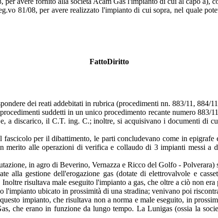
 per avere fornito alla società Acam Gas l'impianto di cui al capo a), co
g.vo 81/08, per avere realizzato l'impianto di cui sopra, nel quale pot
FattoDiritto
rispondere dei reati addebitati in rubrica (procedimenti nn. 883/11, 884/
i procedimenti suddetti in un unico procedimento recante numero 883/11 
. e, a discarico, il C.T. ing. C.; inoltre, si acquisivano i documenti di 
ti nel fascicolo per il dibattimento, le parti concludevano come in epigraf
 in merito alle operazioni di verifica e collaudo di 3 impianti messi a 
'imputazione, in agro di Beverino, Vernazza e Ricco del Golfo - Polverara)
 alla gestione dell'erogazione gas (dotate di elettrovalvole e cassette
 Inoltre risultava male eseguito l'impianto a gas, che oltre a ciò non era 
'impianto ubicato in prossimità di una stradina; venivano poi riscontra
to impianto, che risultava non a norma e male eseguito, in prossimità 
CAM Gas, che erano in funzione da lungo tempo. La Lunigas (ossia la soc