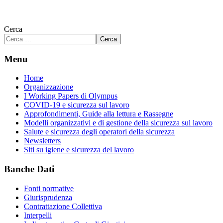
Cerca
Cerca
Menu
Home
Organizzazione
I Working Papers di Olympus
COVID-19 e sicurezza sul lavoro
Approfondimenti, Guide alla lettura e Rassegne
Modelli organizzativi e di gestione della sicurezza sul lavoro
Salute e sicurezza degli operatori della sicurezza
Newsletters
Siti su igiene e sicurezza del lavoro
Banche Dati
Fonti normative
Giurisprudenza
Contrattazione Collettiva
Interpelli