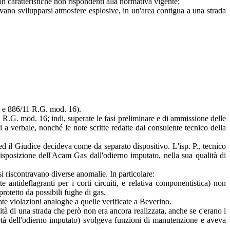
n caratteristiche non rispondenti alla normativa vigente;
evano svilupparsi atmosfere esplosive, in un'area contigua a una strada
11 e 886/11 R.G. mod. 16).
R.G. mod. 16; indi, superate le fasi preliminare e di ammissione delle
cui a verbale, nonché le note scritte redatte dal consulente tecnico della
e ed il Giudice decideva come da separato dispositivo. L'isp. P., tecnico
disposizione dell'Acam Gas dall'odierno imputato, nella sua qualità di
 si riscontravano diverse anomalie. In particolare:
 antideflagranti per i corti circuiti, e relativa componentistica) non
protetto da possibili fughe di gas.
te violazioni analoghe a quelle verificate a Beverino.
di una strada che però non era ancora realizzata, anche se c'erano i
ietà dell'odierno imputato) svolgeva funzioni di manutenzione e aveva