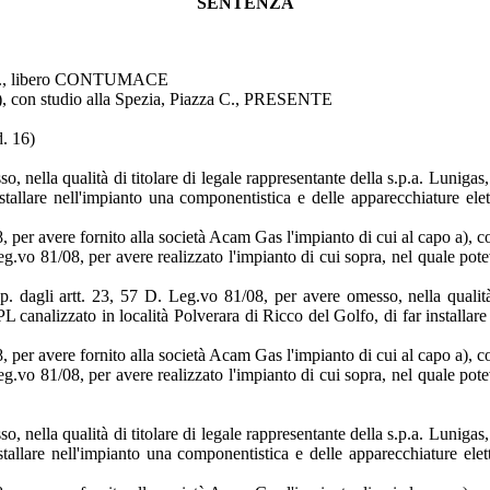
SENTENZA
via A., libero CONTUMACE
zia), con studio alla Spezia, Piazza C., PRESENTE
d. 16)
so, nella qualità di titolare di legale rappresentante della s.p.a. Luniga
stallare nell'impianto una componentistica e delle apparecchiature elet
 per avere fornito alla società Acam Gas l'impianto di cui al capo a), co
g.vo 81/08, per avere realizzato l'impianto di cui sopra, nel quale pot
p. dagli artt. 23, 57 D. Leg.vo 81/08, per avere omesso, nella qualità 
L canalizzato in località Polverara di Ricco del Golfo, di far installare
 per avere fornito alla società Acam Gas l'impianto di cui al capo a), co
g.vo 81/08, per avere realizzato l'impianto di cui sopra, nel quale pot
o, nella qualità di titolare di legale rappresentante della s.p.a. Luniga
stallare nell'impianto una componentistica e delle apparecchiature elet