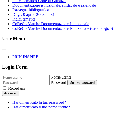
Indice tematico Corte di Giustizia
Documentazione istituzionale, sindacale e aziendale
Rassegna bibliografica
D.lgs. 9 aprile 2008, n. 81
Indici tematici
CoReCo Marche Documentazione Istituzionale
CoReCo Marche Documentazione Istituzionale (Cronologico)
User Menu
PRIN INSPIRE
Login Form
Nome utente
Password
Mostra password
Ricordami
Accesso
Hai dimenticato la tua password?
Hai dimenticato il tuo nome utente?