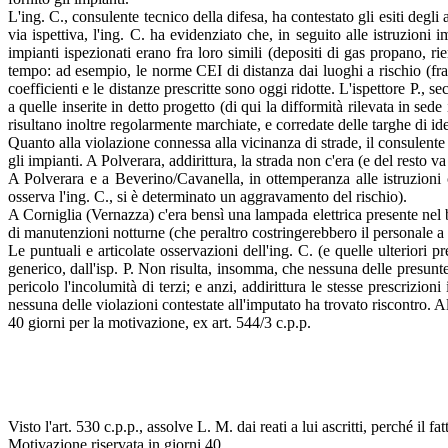
L'ing. C., consulente tecnico della difesa, ha contestato gli esiti degli
via ispettiva, l'ing. C. ha evidenziato che, in seguito alle istruzioni i
impianti ispezionati erano fra loro simili (depositi di gas propano, r
tempo: ad esempio, le norme CEI di distanza dai luoghi a rischio (fra i 
coefficienti e le distanze prescritte sono oggi ridotte. L'ispettore P.,
a quelle inserite in detto progetto (di qui la difformità rilevata in se
risultano inoltre regolarmente marchiate, e corredate delle targhe di 
Quanto alla violazione connessa alla vicinanza di strade, il consulente
gli impianti. A Polverara, addirittura, la strada non c'era (e del resto va
A Polverara e a Beverino/Cavanella, in ottemperanza alle istruzioni co
osserva l'ing. C., si è determinato un aggravamento del rischio).
A Corniglia (Vernazza) c'era bensì una lampada elettrica presente nel b
di manutenzioni notturne (che peraltro costringerebbero il personale a 
Le puntuali e articolate osservazioni dell'ing. C. (e quelle ulteriori 
generico, dall'isp. P. Non risulta, insomma, che nessuna delle presunte
pericolo l'incolumità di terzi; e anzi, addirittura le stesse prescrizio
nessuna delle violazioni contestate all'imputato ha trovato riscontro. Alla
40 giorni per la motivazione, ex art. 544/3 c.p.p.
Visto l'art. 530 c.p.p., assolve L. M. dai reati a lui ascritti, perché il fa
Motivazione riservata in giorni 40.