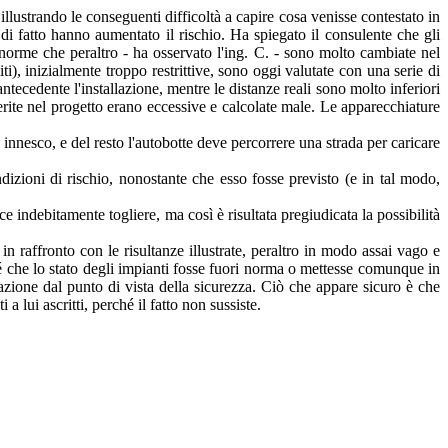
 illustrando le conseguenti difficoltà a capire cosa venisse contestato in
 di fatto hanno aumentato il rischio. Ha spiegato il consulente che gli
i norme che peraltro - ha osservato l'ing. C. - sono molto cambiate nel
ti), inizialmente troppo restrittive, sono oggi valutate con una serie di
ntecedente l'installazione, mentre le distanze reali sono molto inferiori
nserite nel progetto erano eccessive e calcolate male. Le apparecchiature
innesco, e del resto l'autobotte deve percorrere una strada per caricare
ndizioni di rischio, nonostante che esso fosse previsto (e in tal modo,
 indebitamente togliere, ma così è risultata pregiudicata la possibilità
in raffronto con le risultanze illustrate, peraltro in modo assai vago e
 né che lo stato degli impianti fosse fuori norma o mettesse comunque in
ituazione dal punto di vista della sicurezza. Ciò che appare sicuro è che
a lui ascritti, perché il fatto non sussiste.