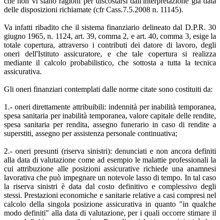
che non vi siano ragioni per discostarsi dall'interpretazione già data
delle disposizioni richiamate (cfr Cass.7.5.2008 n. 11145).
Va infatti ribadito che il sistema finanziario delineato dal D.P.R. 30
giugno 1965, n. 1124, art. 39, comma 2, e art. 40, comma 3, esige la
totale copertura, attraverso i contributi dei datore di lavoro, degli
oneri dell'Istituto assicuratore, e che tale copertura si realizza
mediante il calcolo probabilistico, che sottosta a tutta la tecnica
assicurativa.
Gli oneri finanziari contemplati dalle norme citate sono costituiti da:
1.- oneri direttamente attribuibili: indennità per inabilità temporanea,
spesa sanitaria per inabilità temporanea, valore capitale delle rendite,
spesa sanitaria per rendita, assegno funerario in caso di rendite a
superstiti, assegno per assistenza personale continuativa;
2.- oneri presunti (riserva sinistri): denunciati e non ancora definiti
alla data di valutazione come ad esempio le malattie professionali la
cui attribuzione alle posizioni assicurative richiede una anamnesi
lavorativa che può impegnare un notevole lasso di tempo. In tal caso
la riserva sinistri è data dal costo definitivo e complessivo degli
stessi. Prestazioni economiche e sanitarie relative a casi compresi nel
calcolo della singola posizione assicurativa in quanto "in qualche
modo definiti" alla data di valutazione, per i quali occorre stimare il