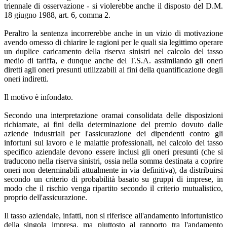
triennale di osservazione - si violerebbe anche il disposto del D.M.
18 giugno 1988, art. 6, comma 2.
Peraltro la sentenza incorrerebbe anche in un vizio di motivazione
avendo omesso di chiarire le ragioni per le quali sia legittimo operare
un duplice caricamento della riserva sinistri nel calcolo del tasso
medio di tariffa, e dunque anche del T.S.A. assimilando gli oneri
diretti agli oneri presunti utilizzabili ai fini della quantificazione degli
oneri indiretti.
Il motivo è infondato.
Secondo una interpretazione oramai consolidata delle disposizioni
richiamate, ai fini della determinazione del premio dovuto dalle
aziende industriali per l'assicurazione dei dipendenti contro gli
infortuni sul lavoro e le malattie professionali, nel calcolo del tasso
specifico aziendale devono essere inclusi gli oneri presunti (che si
traducono nella riserva sinistri, ossia nella somma destinata a coprire
oneri non determinabili attualmente in via definitiva), da distribuirsi
secondo un criterio di probabilità basato su gruppi di imprese, in
modo che il rischio venga ripartito secondo il criterio mutualistico,
proprio dell'assicurazione.
Il tasso aziendale, infatti, non si riferisce all'andamento infortunistico
della singola impresa, ma piuttosto al rapporto tra l'andamento