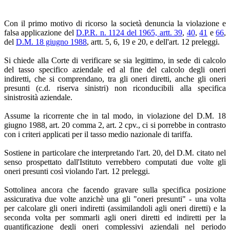
Con il primo motivo di ricorso la società denuncia la violazione e
falsa applicazione del
D.P.R. n. 1124 del 1965, artt. 39
,
40
,
41
e
66
,
del
D.M. 18 giugno 1988
, artt. 5, 6, 19 e 20, e dell'art. 12 preleggi.
Si chiede alla Corte di verificare se sia legittimo, in sede di calcolo
del tasso specifico aziendale ed al fine del calcolo degli oneri
indiretti, che si comprendano, tra gli oneri diretti, anche gli oneri
presunti (c.d. riserva sinistri) non riconducibili alla specifica
sinistrosità aziendale.
Assume la ricorrente che in tal modo, in violazione del D.M. 18
giugno 1988, art. 20 comma 2, art. 2 cpv., ci si porrebbe in contrasto
con i criteri applicati per il tasso medio nazionale di tariffa.
Sostiene in particolare che interpretando l'art. 20, del D.M. citato nel
senso prospettato dall'Istituto verrebbero computati due volte gli
oneri presunti così violando l'art. 12 preleggi.
Sottolinea ancora che facendo gravare sulla specifica posizione
assicurativa due volte anzichè una gli "oneri presunti" - una volta
per calcolare gli oneri indiretti (assimilandoli agli oneri diretti) e la
seconda volta per sommarli agli oneri diretti ed indiretti per la
quantificazione degli oneri complessivi aziendali nel periodo