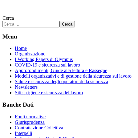
Cerca
Cerca
Menu
Home
Organizzazione
I Working Papers di Olympus
COVID-19 e sicurezza sul lavoro
Approfondimenti, Guide alla lettura e Rassegne
Modelli organizzativi e di gestione della sicurezza sul lavoro
Salute e sicurezza degli operatori della sicurezza
Newsletters
Siti su igiene e sicurezza del lavoro
Banche Dati
Fonti normative
Giurisprudenza
Contrattazione Collettiva
Interpelli