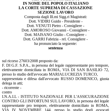
IN NOME DEL POPOLO ITALIANO
LA CORTE SUPREMA DI CASSAZIONE
SEZIONE LAVORO
Composta dagli Ill.mi Sigg.ri Magistrati:
Dott. VIDIRI Guido - Presidente -
Dott. VENUTI Pietro - Consigliere -
Dott. AMOROSO Giovanni - Consigliere -
Dott. MAISANO Giulio - Consigliere -
Dott. GARRI Fabrizia - rel. Consigliere -
ha pronunciato la seguente:
sentenza
sul ricorso 27603/2008 proposto da:
F. DI G.F. S.P.A., in persona del legale rappresentante pro tempore,
elettivamente domiciliata in ROMA, VIA DI SAN BASILIO 72,
presso lo studio dell'avvocato MARIALUCREZIA TURCO,
rappresentata e difesa dall'avvocato RUSSO DOMENICO, giusta
delega in atti;
- ricorrente -
contro
I.N.A.I.L - ISTITUTO NAZIONALE PER L'ASSICURAZIONE
CONTRO GLI INFORTUNI SUL LAVORO, in persona del legale
rappresentante pro tempore, elettivamente domiciliato in ROMA,
VIA IV NOVEMBRE 144, presso lo studio degli avvocati