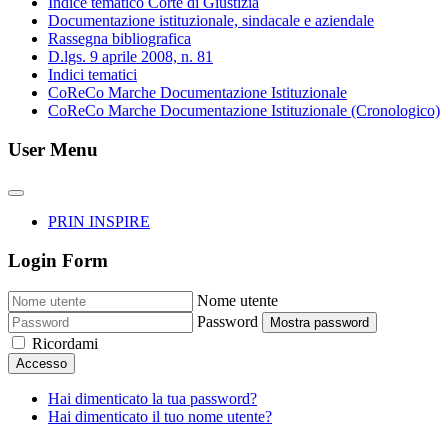
Indice tematico Corte di Giustizia
Documentazione istituzionale, sindacale e aziendale
Rassegna bibliografica
D.lgs. 9 aprile 2008, n. 81
Indici tematici
CoReCo Marche Documentazione Istituzionale
CoReCo Marche Documentazione Istituzionale (Cronologico)
User Menu
PRIN INSPIRE
Login Form
Nome utente
Password
Mostra password
Ricordami
Accesso
Hai dimenticato la tua password?
Hai dimenticato il tuo nome utente?