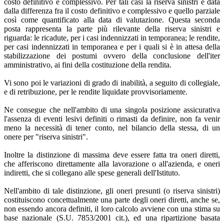
costo definitivo e complessivo. Per tali casi la riserva sinistri è data
dalla differenza fra il costo definitivo e complessivo e quello parziale
così come quantificato alla data di valutazione. Questa seconda
posta rappresenta la parte più rilevante della riserva sinistri e
riguarda: le ricadute, per i casi indennizzati in temporanea; le rendite,
per casi indennizzati in temporanea e per i quali si è in attesa della
stabilizzazione dei postumi ovvero della conclusione dell'iter
amministrativo, ai fini della costituzione della rendita.
Vi sono poi le variazioni di grado di inabilità, a seguito di collegiale,
e di retribuzione, per le rendite liquidate provvisoriamente.
Ne consegue che nell'ambito di una singola posizione assicurativa
l'assenza di eventi lesivi definiti o rimasti da definire, non fa venir
meno la necessità di tener conto, nel bilancio della stessa, di un
onere per "riserva sinistri".
Inoltre la distinzione di massima deve essere fatta tra oneri diretti,
che afferiscono direttamente alla lavorazione o all'azienda, e oneri
indiretti, che si collegano alle spese generali dell'Istituto.
Nell'ambito di tale distinzione, gli oneri presunti (o riserva sinistri)
costituiscono concettualmente una parte degli oneri diretti, anche se,
non essendo ancora definiti, il loro calcolo avviene con una stima su
base nazionale (S.U. 7853/2001 cit.), ed una ripartizione basata