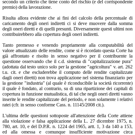
secondo un criterio che tiene conto del rischio (e del corrispondente
premio) della lavorazione.
Risulta allora evidente che ai fini del calcolo della percentuale di
caricamento degli oneri indiretti ci si deve muovere dalla somma
degli oneri diretti e di quelli presunti. Diversamente questi ultimi non
contribuirebbero alla copertura degli oneri indiretti.
Tanto premesso e venendo propriamente alla computabilità del
valore attualizzato delle rendite, come si è ricordato questa Corte ha
già affrontato e risolto in senso negativo per il contribuente la
questione osservando che il c.d. sistema di "capitalizzazione pura"
(adottata dal testo unico solo per la gestione "agricoltura" v. art. 262
t.u. cit. e che escluderebbe il computo delle rendite capitalizzate
dagli oneri diretti) non trova applicazione nel sistema finanziario per
la gestione "industria" (al quale è riconducibile la società ricorrente)
il quale è fondato, al contrario, su di una ripartizione dei capitali di
copertura in funzione mutualistica, di tal che negli oneri diretti vanno
inserite le rendite capitalizzate del periodo, e non solamente i relativi
ratei (cfr. in senso conforme Cass. n. 11145/2008 cit.).
L'ultima delle questioni sottoposte all'attenzione della Corte attiene
alla violazione e falsa applicazione della L. 27 dicembre 1975, n.
780, art. 10, e del D.P.R. n. 1224 del 1965, artt. 1, 3 da 140 a 153,
ed alla omessa e comunque insufficiente motivazione circa