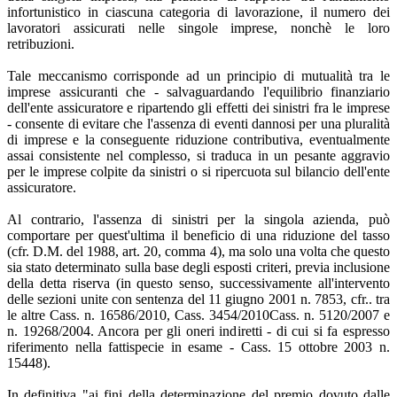
infortunistico in ciascuna categoria di lavorazione, il numero dei
lavoratori assicurati nelle singole imprese, nonchè le loro
retribuzioni.
Tale meccanismo corrisponde ad un principio di mutualità tra le
imprese assicuranti che - salvaguardando l'equilibrio finanziario
dell'ente assicuratore e ripartendo gli effetti dei sinistri fra le imprese
- consente di evitare che l'assenza di eventi dannosi per una pluralità
di imprese e la conseguente riduzione contributiva, eventualmente
assai consistente nel complesso, si traduca in un pesante aggravio
per le imprese colpite da sinistri o si ripercuota sul bilancio dell'ente
assicuratore.
Al contrario, l'assenza di sinistri per la singola azienda, può
comportare per quest'ultima il beneficio di una riduzione del tasso
(cfr. D.M. del 1988, art. 20, comma 4), ma solo una volta che questo
sia stato determinato sulla base degli esposti criteri, previa inclusione
della detta riserva (in questo senso, successivamente all'intervento
delle sezioni unite con sentenza del 11 giugno 2001 n. 7853, cfr.. tra
le altre Cass. n. 16586/2010, Cass. 3454/2010Cass. n. 5120/2007 e
n. 19268/2004. Ancora per gli oneri indiretti - di cui si fa espresso
riferimento nella fattispecie in esame - Cass. 15 ottobre 2003 n.
15448).
In definitiva "ai fini della determinazione del premio dovuto dalle