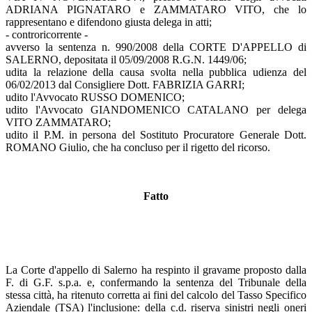
ADRIANA PIGNATARO e ZAMMATARO VITO, che lo
rappresentano e difendono giusta delega in atti;
- controricorrente -
avverso la sentenza n. 990/2008 della CORTE D'APPELLO di
SALERNO, depositata il 05/09/2008 R.G.N. 1449/06;
udita la relazione della causa svolta nella pubblica udienza del
06/02/2013 dal Consigliere Dott. FABRIZIA GARRI;
udito l'Avvocato RUSSO DOMENICO;
udito l'Avvocato GIANDOMENICO CATALANO per delega
VITO ZAMMATARO;
udito il P.M. in persona del Sostituto Procuratore Generale Dott.
ROMANO Giulio, che ha concluso per il rigetto del ricorso.
Fatto
La Corte d'appello di Salerno ha respinto il gravame proposto dalla
F. di G.F. s.p.a. e, confermando la sentenza del Tribunale della
stessa città, ha ritenuto corretta ai fini del calcolo del Tasso Specifico
Aziendale (TSA) l'inclusione: della c.d. riserva sinistri negli oneri