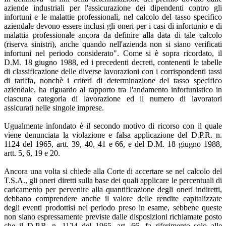
aziende industriali per l'assicurazione dei dipendenti contro gli
infortuni e le malattie professionali, nel calcolo del tasso specifico
aziendale devono essere inclusi gli oneri per i casi di infortunio e di
malattia professionale ancora da definire alla data di tale calcolo
(riserva sinistri), anche quando nell'azienda non si siano verificati
infortuni nel periodo considerato". Come si è sopra ricordato, il
D.M. 18 giugno 1988, ed i precedenti decreti, contenenti le tabelle
di classificazione delle diverse lavorazioni con i corrispondenti tassi
di tariffa, nonchè i criteri di determinazione del tasso specifico
aziendale, ha riguardo al rapporto tra l'andamento infortunistico in
ciascuna categoria di lavorazione ed il numero di lavoratori
assicurati nelle singole imprese.
Ugualmente infondato è il secondo motivo di ricorso con il quale
viene denunciata la violazione e falsa applicazione del D.P.R. n.
1124 del 1965, artt. 39, 40, 41 e 66, e del D.M. 18 giugno 1988,
artt. 5, 6, 19 e 20.
Ancora una volta si chiede alla Corte di accertare se nel calcolo del
T.S.A., gli oneri diretti sulla base dei quali applicare le percentuali di
caricamento per pervenire alla quantificazione degli oneri indiretti,
debbano comprendere anche il valore delle rendite capitalizzate
degli eventi prodottisi nel periodo preso in esame, sebbene queste
non siano espressamente previste dalle disposizioni richiamate posto
che il D.P.R. n. 1124 del 1965, art. 66, fa riferimento solo alle