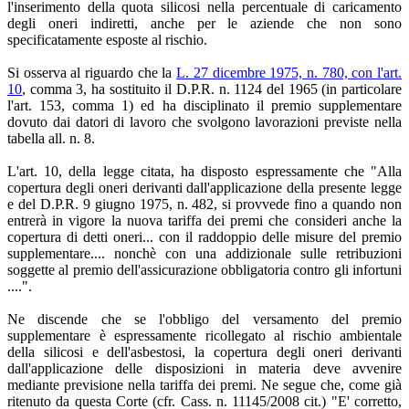
l'inserimento della quota silicosi nella percentuale di caricamento
degli oneri indiretti, anche per le aziende che non sono
specificatamente esposte al rischio.
Si osserva al riguardo che la
L. 27 dicembre 1975, n. 780, con l'art.
10
, comma 3, ha sostituito il D.P.R. n. 1124 del 1965 (in particolare
l'art. 153, comma 1) ed ha disciplinato il premio supplementare
dovuto dai datori di lavoro che svolgono lavorazioni previste nella
tabella all. n. 8.
L'art. 10, della legge citata, ha disposto espressamente che "Alla
copertura degli oneri derivanti dall'applicazione della presente legge
e del D.P.R. 9 giugno 1975, n. 482, si provvede fino a quando non
entrerà in vigore la nuova tariffa dei premi che consideri anche la
copertura di detti oneri... con il raddoppio delle misure del premio
supplementare.... nonchè con una addizionale sulle retribuzioni
soggette al premio dell'assicurazione obbligatoria contro gli infortuni
....".
Ne discende che se l'obbligo del versamento del premio
supplementare è espressamente ricollegato al rischio ambientale
della silicosi e dell'asbestosi, la copertura degli oneri derivanti
dall'applicazione delle disposizioni in materia deve avvenire
mediante previsione nella tariffa dei premi. Ne segue che, come già
ritenuto da questa Corte (cfr. Cass. n. 11145/2008 cit.) "E' corretto,