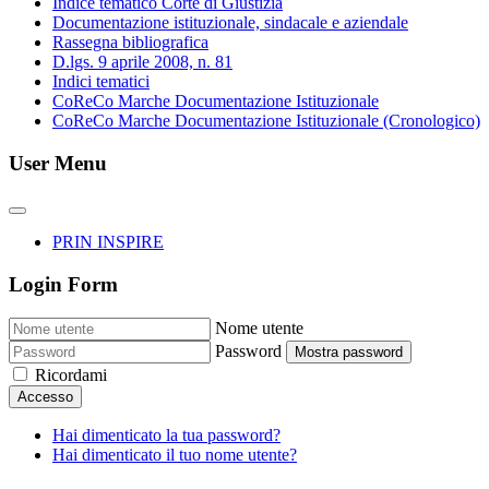
Indice tematico Corte di Giustizia
Documentazione istituzionale, sindacale e aziendale
Rassegna bibliografica
D.lgs. 9 aprile 2008, n. 81
Indici tematici
CoReCo Marche Documentazione Istituzionale
CoReCo Marche Documentazione Istituzionale (Cronologico)
User Menu
PRIN INSPIRE
Login Form
Nome utente
Password
Mostra password
Ricordami
Accesso
Hai dimenticato la tua password?
Hai dimenticato il tuo nome utente?