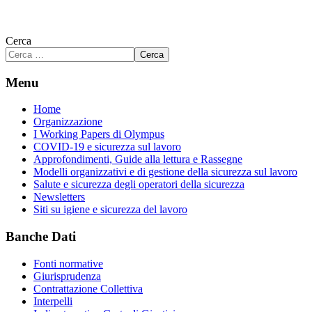
Cerca
Cerca
Menu
Home
Organizzazione
I Working Papers di Olympus
COVID-19 e sicurezza sul lavoro
Approfondimenti, Guide alla lettura e Rassegne
Modelli organizzativi e di gestione della sicurezza sul lavoro
Salute e sicurezza degli operatori della sicurezza
Newsletters
Siti su igiene e sicurezza del lavoro
Banche Dati
Fonti normative
Giurisprudenza
Contrattazione Collettiva
Interpelli