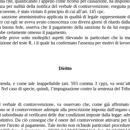
na che, qualificando l’appello come ricorso per cassazione, ha disposto 
za per nullità della notifica del verbale di contravvenzione, eseguita 
icorrente, è stato violato il principio di cui all’art. 145 cpc.
anzione amministrativa applicata in qualità di legale rappresentante de
per cui egli ne aveva avuto conoscenza con diversi giorni di ritardo dal
a della buona fede, osserva che il pagamento della sanzione fu da lui es
vrebbe certamente omesso il pagamento.
lle prove sotto molteplici aspetti rilevando in particolare che la ma
sizione del teste R. i il quale ha confermato l'assenza per motivi di lavor
Diritto
nda, e come tale inappellabile (art. 593 comma 3 cpp), va senz’altro
. Nel caso di specie, quindi, l’impugnazione contro la sentenza del Tribu
del verbale di contravvenzione, va osservato che, come già afferma
ono se il contravventore adempie alla prescrizione imposta dall'organo 
ndi subordinata al verificarsi delle due condizioni imposte dalla legge: 
stintivo. Da ciò consegue che è onere del contravventore attivarsi per l
e l'invito al pagamento. Tale invito non richiede particolari procedure e