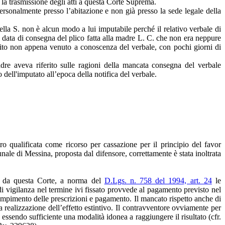
la trasmissione degli atti a questa Corte Suprema.
personalmente presso l’abitazione e non già presso la sede legale della
lla S. non è alcun modo a lui imputabile perché il relativo verbale di
la data di consegna del plico fatta alla madre L. C. che non era neppure
eguito non appena venuto a conoscenza del verbale, con pochi giorni di
dre aveva riferito sulle ragioni della mancata consegna del verbale
o dell'imputato all’epoca della notifica del verbale.
 qualificata come ricorso per cassazione per il principio del favor
nale di Messina, proposta dal difensore, correttamente è stata inoltrata
to da questa Corte, a norma del
D.Lgs. n. 758 del 1994, art. 24
le
di vigilanza nel termine ivi fissato provvede al pagamento previsto nel
adempimento delle prescrizioni e pagamento. Il mancato rispetto anche di
a realizzazione dell’effetto estintivo. Il contravventore ovviamente per
ssendo sufficiente una modalità idonea a raggiungere il risultato (cfr.