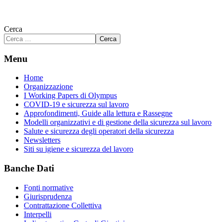
Cerca
Cerca
Menu
Home
Organizzazione
I Working Papers di Olympus
COVID-19 e sicurezza sul lavoro
Approfondimenti, Guide alla lettura e Rassegne
Modelli organizzativi e di gestione della sicurezza sul lavoro
Salute e sicurezza degli operatori della sicurezza
Newsletters
Siti su igiene e sicurezza del lavoro
Banche Dati
Fonti normative
Giurisprudenza
Contrattazione Collettiva
Interpelli