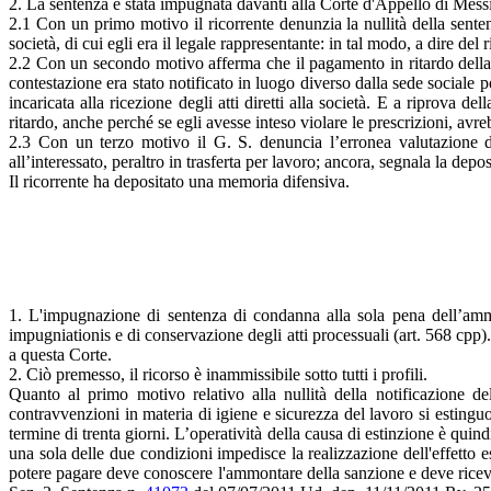
2. La sentenza è stata impugnata davanti alla Corte d'Appello di Messi
2.1 Con un primo motivo il ricorrente denunzia la nullità della senten
società, di cui egli era il legale rappresentante: in tal modo, a dire del r
2.2 Con un secondo motivo afferma che il pagamento in ritardo della s
contestazione era stato notificato in luogo diverso dalla sede sociale 
incaricata alla ricezione degli atti diretti alla società. E a riprov
ritardo, anche perché se egli avesse inteso violare le prescrizioni, a
2.3 Con un terzo motivo il G. S. denuncia l’erronea valutazione de
all’interessato, peraltro in trasferta per lavoro; ancora, segnala la depo
Il ricorrente ha depositato una memoria difensiva.
1. L'impugnazione di sentenza di condanna alla sola pena dell’amme
impugniationis e di conservazione degli atti processuali (art. 568 cpp)
a questa Corte.
2. Ciò premesso, il ricorso è inammissibile sotto tutti i profili.
Quanto al primo motivo relativo alla nullità della notificazione 
contravvenzioni in materia di igiene e sicurezza del lavoro si estingu
termine di trenta giorni. L’operatività della causa di estinzione è qui
una sola delle due condizioni impedisce la realizzazione dell'effetto e
potere pagare deve conoscere l'ammontare della sanzione e deve ricever