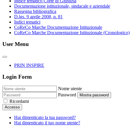
Indice tematico Corte di Giustizia
Documentazione istituzionale, sindacale e aziendale
Rassegna bibliografica
D.lgs. 9 aprile 2008, n. 81
Indici tematici
CoReCo Marche Documentazione Istituzionale
CoReCo Marche Documentazione Istituzionale (Cronologico)
User Menu
PRIN INSPIRE
Login Form
Nome utente
Password
Mostra password
Ricordami
Accesso
Hai dimenticato la tua password?
Hai dimenticato il tuo nome utente?