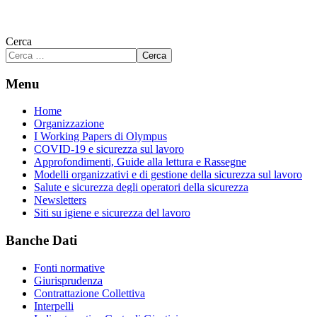
Cerca
Cerca
Menu
Home
Organizzazione
I Working Papers di Olympus
COVID-19 e sicurezza sul lavoro
Approfondimenti, Guide alla lettura e Rassegne
Modelli organizzativi e di gestione della sicurezza sul lavoro
Salute e sicurezza degli operatori della sicurezza
Newsletters
Siti su igiene e sicurezza del lavoro
Banche Dati
Fonti normative
Giurisprudenza
Contrattazione Collettiva
Interpelli