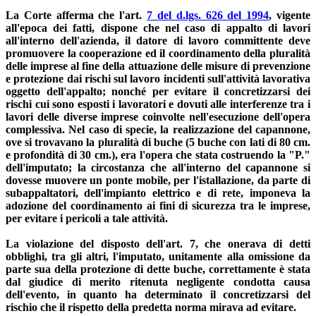
La Corte afferma che l'art.
7 del d.lgs. 626 del 1994
, vigente
all'epoca dei fatti, dispone che nel caso di appalto di lavori
all'interno dell'azienda, il datore di lavoro committente deve
promuovere la cooperazione ed il coordinamento della pluralità
delle imprese al fine della attuazione delle misure di prevenzione
e protezione dai rischi sul lavoro incidenti sull'attività lavorativa
oggetto dell'appalto; nonché per evitare il concretizzarsi dei
rischi cui sono esposti i lavoratori e dovuti alle interferenze tra i
lavori delle diverse imprese coinvolte nell'esecuzione dell'opera
complessiva. Nel caso di specie, la realizzazione del capannone,
ove si trovavano la pluralità di buche (5 buche con lati di 80 cm.
e profondità di 30 cm.), era l'opera che stata costruendo la "P."
dell'imputato; la circostanza che all'interno del capannone si
dovesse muovere un ponte mobile, per l'istallazione, da parte di
subappaltatori, dell'impianto elettrico e di rete, imponeva la
adozione del coordinamento ai fini di sicurezza tra le imprese,
per evitare i pericoli a tale attività.
La violazione del disposto dell'art. 7, che onerava di detti
obblighi, tra gli altri, l'imputato, unitamente alla omissione da
parte sua della protezione di dette buche, correttamente è stata
dal giudice di merito ritenuta negligente condotta causa
dell'evento, in quanto ha determinato il concretizzarsi del
rischio che il rispetto della predetta norma mirava ad evitare.