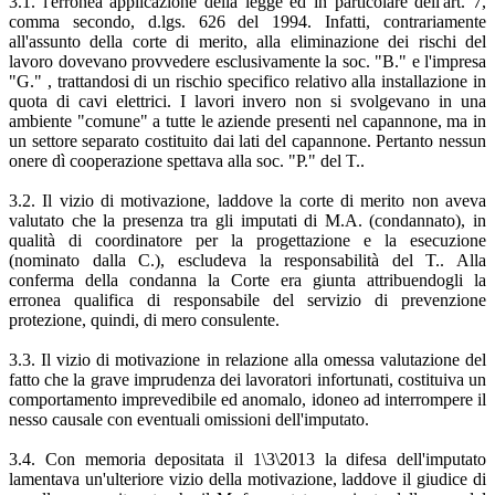
3.1. l'erronea applicazione della legge ed in particolare dell'art. 7,
comma secondo, d.lgs. 626 del 1994. Infatti, contrariamente
all'assunto della corte di merito, alla eliminazione dei rischi del
lavoro dovevano provvedere esclusivamente la soc. "B." e l'impresa
"G." , trattandosi di un rischio specifico relativo alla installazione in
quota di cavi elettrici. I lavori invero non si svolgevano in una
ambiente "comune" a tutte le aziende presenti nel capannone, ma in
un settore separato costituito dai lati del capannone. Pertanto nessun
onere dì cooperazione spettava alla soc. "P." del T..
3.2. Il vizio di motivazione, laddove la corte di merito non aveva
valutato che la presenza tra gli imputati di M.A. (condannato), in
qualità di coordinatore per la progettazione e la esecuzione
(nominato dalla C.), escludeva la responsabilità del T.. Alla
conferma della condanna la Corte era giunta attribuendogli la
erronea qualifica di responsabile del servizio di prevenzione
protezione, quindi, di mero consulente.
3.3. Il vizio di motivazione in relazione alla omessa valutazione del
fatto che la grave imprudenza dei lavoratori infortunati, costituiva un
comportamento imprevedibile ed anomalo, idoneo ad interrompere il
nesso causale con eventuali omissioni dell'imputato.
3.4. Con memoria depositata il 1\3\2013 la difesa dell'imputato
lamentava un'ulteriore vizio della motivazione, laddove il giudice di