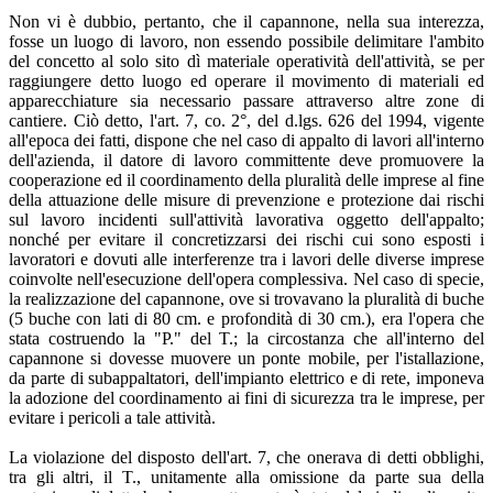
Non vi è dubbio, pertanto, che il capannone, nella sua interezza,
fosse un luogo di lavoro, non essendo possibile delimitare l'ambito
del concetto al solo sito dì materiale operatività dell'attività, se per
raggiungere detto luogo ed operare il movimento di materiali ed
apparecchiature sia necessario passare attraverso altre zone di
cantiere. Ciò detto, l'art. 7, co. 2°, del d.lgs. 626 del 1994, vigente
all'epoca dei fatti, dispone che nel caso di appalto di lavori all'interno
dell'azienda, il datore di lavoro committente deve promuovere la
cooperazione ed il coordinamento della pluralità delle imprese al fine
della attuazione delle misure di prevenzione e protezione dai rischi
sul lavoro incidenti sull'attività lavorativa oggetto dell'appalto;
nonché per evitare il concretizzarsi dei rischi cui sono esposti i
lavoratori e dovuti alle interferenze tra i lavori delle diverse imprese
coinvolte nell'esecuzione dell'opera complessiva. Nel caso di specie,
la realizzazione del capannone, ove si trovavano la pluralità di buche
(5 buche con lati di 80 cm. e profondità di 30 cm.), era l'opera che
stata costruendo la "P." del T.; la circostanza che all'interno del
capannone si dovesse muovere un ponte mobile, per l'istallazione,
da parte di subappaltatori, dell'impianto elettrico e di rete, imponeva
la adozione del coordinamento ai fini di sicurezza tra le imprese, per
evitare i pericoli a tale attività.
La violazione del disposto dell'art. 7, che onerava di detti obblighi,
tra gli altri, il T., unitamente alla omissione da parte sua della