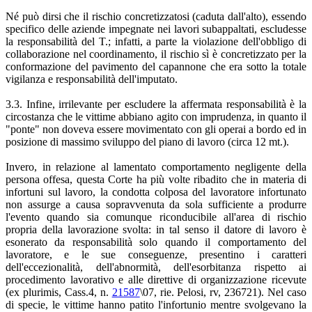
Né può dirsi che il rischio concretizzatosi (caduta dall'alto), essendo
specifico delle aziende impegnate nei lavori subappaltati, escludesse
la responsabilità del T.; infatti, a parte la violazione dell'obbligo di
collaborazione nel coordinamento, il rischio sì è concretizzato per la
conformazione del pavimento del capannone che era sotto la totale
vigilanza e responsabilità dell'imputato.
3.3. Infine, irrilevante per escludere la affermata responsabilità è la
circostanza che le vittime abbiano agito con imprudenza, in quanto il
"ponte" non doveva essere movimentato con gli operai a bordo ed in
posizione di massimo sviluppo del piano di lavoro (circa 12 mt.).
Invero, in relazione al lamentato comportamento negligente della
persona offesa, questa Corte ha più volte ribadito che in materia di
infortuni sul lavoro, la condotta colposa del lavoratore infortunato
non assurge a causa sopravvenuta da sola sufficiente a produrre
l'evento quando sia comunque riconducibile all'area di rischio
propria della lavorazione svolta: in tal senso il datore di lavoro è
esonerato da responsabilità solo quando il comportamento del
lavoratore, e le sue conseguenze, presentino i caratteri
dell'eccezionalità, dell'abnormità, dell'esorbitanza rispetto ai
procedimento lavorativo e alle direttive di organizzazione ricevute
(ex plurimis, Cass.4, n.
21587
\07, rie. Pelosi, rv, 236721). Nel caso
di specie, le vittime hanno patito l'infortunio mentre svolgevano la