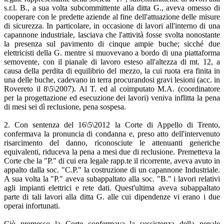
s.r.l. B., a sua volta subcommittente alla ditta G., aveva omesso di
cooperare con le predette aziende al fine dell'attuazione delle misure
di sicurezza. In particolare, in occasione di lavori all'interno di una
capannone industriale, lasciava che l'attività fosse svolta nonostante
la presenza sul pavimento di cinque ampie buche; sicché due
elettricisti della G. mentre si muovevano a bordo di una piattaforma
semovente, con il pianale di lavoro esteso all'altezza di mt. 12, a
causa della perdita di equilibrio del mezzo, la cui ruota era finita in
una delle buche, cadevano in terra procurandosi gravi lesioni (acc. in
Rovereto il 8\5\2007). Al T. ed al coimputato M.A. (coordinatore
per la progettazione ed esecuzione dei lavori) veniva inflitta la pena
di mesi sei dì reclusione, pena sospesa.
2. Con sentenza del 16\5\2012 la Corte di Appello di Trento,
confermava la pronuncia di condanna e, preso atto dell'intervenuto
risarcimento del danno, riconosciute le attenuanti generiche
equivalenti, riduceva la pena a mesi due di reclusione. Premetteva la
Corte che la "P." di cui era legale rapp.te il ricorrente, aveva avuto in
appalto dalla soc. "C.P." la costruzione di un capannone Industriale.
A sua volta la "P." aveva subappaltato alla soc. "B." i lavori relativi
agli impianti elettrici e rete dati. Quest'ultima aveva subappaltato
parte di tali lavori alla ditta G. alle cui dipendenze vi erano i due
operai infortunati.
Ciò premesso la Corte confermava la sussistenza della penale