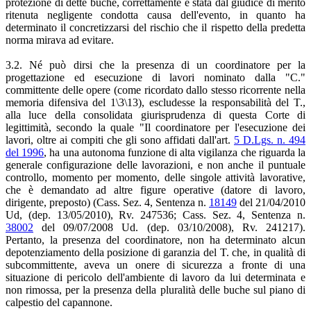
protezione di dette buche, correttamente è stata dal giudice di merito
ritenuta negligente condotta causa dell'evento, in quanto ha
determinato il concretizzarsi del rischio che il rispetto della predetta
norma mirava ad evitare.
3.2. Né può dirsi che la presenza di un coordinatore per la
progettazione ed esecuzione di lavori nominato dalla "C."
committente delle opere (come ricordato dallo stesso ricorrente nella
memoria difensiva del 1\3\13), escludesse la responsabilità del T.,
alla luce della consolidata giurisprudenza di questa Corte di
legittimità, secondo la quale "Il coordinatore per l'esecuzione dei
lavori, oltre ai compiti che gli sono affidati dall'art.
5 D.Lgs. n. 494
del 1996
, ha una autonoma funzione di alta vigilanza che riguarda la
generale configurazione delle lavorazioni, e non anche il puntuale
controllo, momento per momento, delle singole attività lavorative,
che è demandato ad altre figure operative (datore di lavoro,
dirigente, preposto) (Cass. Sez. 4, Sentenza n.
18149
del 21/04/2010
Ud, (dep. 13/05/2010), Rv. 247536; Cass. Sez. 4, Sentenza n.
38002
del 09/07/2008 Ud. (dep. 03/10/2008), Rv. 241217).
Pertanto, la presenza del coordinatore, non ha determinato alcun
depotenziamento della posizione di garanzia del T. che, in qualità di
subcommittente, aveva un onere di sicurezza a fronte di una
situazione di pericolo dell'ambiente di lavoro da lui determinata e
non rimossa, per la presenza della pluralità delle buche sul piano di
calpestio del capannone.