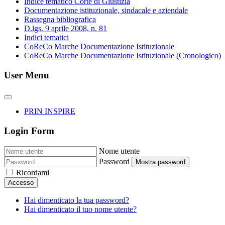
Indice tematico Corte di Giustizia
Documentazione istituzionale, sindacale e aziendale
Rassegna bibliografica
D.lgs. 9 aprile 2008, n. 81
Indici tematici
CoReCo Marche Documentazione Istituzionale
CoReCo Marche Documentazione Istituzionale (Cronologico)
User Menu
PRIN INSPIRE
Login Form
Nome utente
Password
Mostra password
Ricordami
Accesso
Hai dimenticato la tua password?
Hai dimenticato il tuo nome utente?