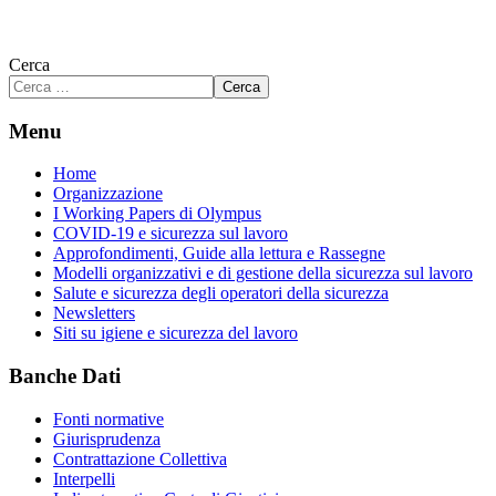
Cerca
Cerca
Menu
Home
Organizzazione
I Working Papers di Olympus
COVID-19 e sicurezza sul lavoro
Approfondimenti, Guide alla lettura e Rassegne
Modelli organizzativi e di gestione della sicurezza sul lavoro
Salute e sicurezza degli operatori della sicurezza
Newsletters
Siti su igiene e sicurezza del lavoro
Banche Dati
Fonti normative
Giurisprudenza
Contrattazione Collettiva
Interpelli