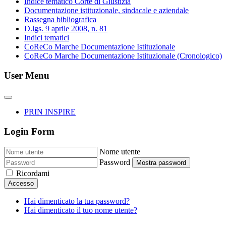
Indice tematico Corte di Giustizia
Documentazione istituzionale, sindacale e aziendale
Rassegna bibliografica
D.lgs. 9 aprile 2008, n. 81
Indici tematici
CoReCo Marche Documentazione Istituzionale
CoReCo Marche Documentazione Istituzionale (Cronologico)
User Menu
PRIN INSPIRE
Login Form
Nome utente
Password
Mostra password
Ricordami
Accesso
Hai dimenticato la tua password?
Hai dimenticato il tuo nome utente?