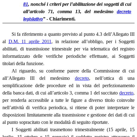
81
, nonché i criteri per l’abilitazione dei soggetti di cui
all’articolo 71, comma 13, del medesimo
decreto
legislativo
”
- Chiarimenti.
Si fa riferimento a quanto previsto al punto 4.3 dell’Allegato III
al
D.M. 11 aprile 2011
, in relazione all’obbligo, per i Soggetti
abilitati, di trasmissione trimestrale per via telematica del registro
informatizzato delle verifiche periodiche effettuate, ai Soggetti
titolari della funzione.
Al riguardo, su conforme parere della Commissione di cui
all’Allegato III del medesimo
decreto
, nell’ottica di una
semplificazione delle procedure ed in vista del perfezionamento
della banca dati, di cui all’articolo 3, comma 1 del succitato
decreto
,
per renderla accessibile a tutte le figure a diverso titolo coinvolte
nell’attività di verifica periodica, si ritiene di poter interpretare le
disposizioni limitatamente alla trasmissione e gestione dei dati di cui
al punto sopracitato con le modalità di seguito riportate.
I Soggetti abilitati trasmettono trimestralmente (15 aprile, 15
luglio, 15 ottobre e 15 gennaio) il suddetto registro attraverso il