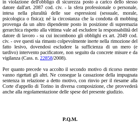
in violazione dell'obbligo di sicurezza posto a carico dello stesso
datore dall'art. 2087 cod. civ. - la sfera professionale o personale,
intesa nella pluralità delle sue espressioni (sessuale, morale,
psicologica o fisica); né la circostanza che la condotta di mobbing
provenga da un altro dipendente posto in posizione di supremazia
gerarchica rispetto alla vittima vale ad escludere la responsabilità del
datore di lavoro - su cui incombono gli obblighi ex art. 2049 cod.
civ. - ove questi sia rimasto colpevolmente inerte nella rimozione del
fatto lesivo, dovendosi escludere la sufficienza di un mero (e
tardivo) intervento pacificatore, non seguito da concrete misure e da
vigilanza (Cass. n.
22858
/2008).
Per quanto precede va accolto il secondo motivo di ricorso mentre
vanno rigettati gli altri. Ne consegue la cassazione della impugnata
sentenza in relazione a detto motivo, con rinvio per il riesame alla
Corte d'appello di Torino in diversa composizione, che provvederà
anche alla regolamentazione delle spese del presente giudizio.
P.Q.M.