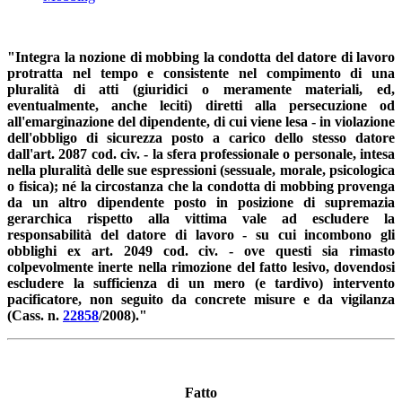
"Integra la nozione di mobbing la condotta del datore di lavoro
protratta nel tempo e consistente nel compimento di una
pluralità di atti (giuridici o meramente materiali, ed,
eventualmente, anche leciti) diretti alla persecuzione od
all'emarginazione del dipendente, di cui viene lesa - in violazione
dell'obbligo di sicurezza posto a carico dello stesso datore
dall'art. 2087 cod. civ. - la sfera professionale o personale, intesa
nella pluralità delle sue espressioni (sessuale, morale, psicologica
o fisica); né la circostanza che la condotta di mobbing provenga
da un altro dipendente posto in posizione di supremazia
gerarchica rispetto alla vittima vale ad escludere la
responsabilità del datore di lavoro - su cui incombono gli
obblighi ex art. 2049 cod. civ. - ove questi sia rimasto
colpevolmente inerte nella rimozione del fatto lesivo, dovendosi
escludere la sufficienza di un mero (e tardivo) intervento
pacificatore, non seguito da concrete misure e da vigilanza
(Cass. n.
22858
/2008)."
Fatto