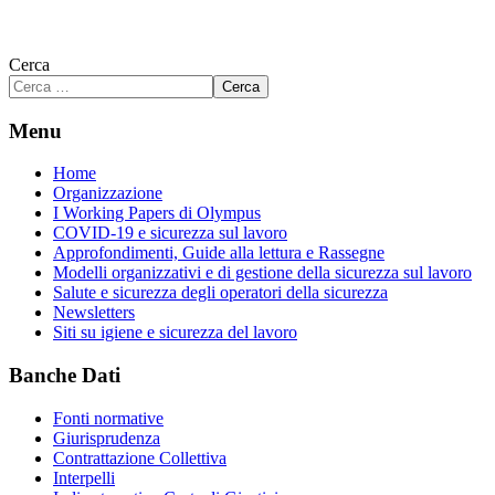
Cerca
Cerca
Menu
Home
Organizzazione
I Working Papers di Olympus
COVID-19 e sicurezza sul lavoro
Approfondimenti, Guide alla lettura e Rassegne
Modelli organizzativi e di gestione della sicurezza sul lavoro
Salute e sicurezza degli operatori della sicurezza
Newsletters
Siti su igiene e sicurezza del lavoro
Banche Dati
Fonti normative
Giurisprudenza
Contrattazione Collettiva
Interpelli