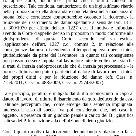
10 aprile 2009, pochi mesi prima che il diritto cadesse in
prescrizione. Tale condotta, caratterizzata da un ingiustificato ritardo
nella proposizione della domanda e concretantesi nella mancanza di
buona fede e correttezza comporterebbe -secondo la ricorrente- la
riduzione del risarcimento del danno spettante ai sensi dell'art. 18 L.
n. 300/1970 per effetto dell'art. 1227 c.c.. Il motivo è infondato
avendo la Corte d'appello deciso in proposito in modo conforme alla
giurisprudenza di questa Corte, secondo cui va esclusa
l'applicazione dell'art. 1227 c.c., comma 2, in relazione alle
conseguenze dannose discendenti dal tempo impiegato per la tutela
giurisdizionale da parte del lavoratore, in quanto tali conseguenze
non possono essere imputate al lavoratore tutte te volte che - sia che
si tratti di inerzia endoprocessuale che di inerzia preprocessuale - le
norme attribuiscano poteri paritetici al datore di lavoro per la tutela
dei propri diritti e per la riduzione del danno (cfr. Cass. n.
2159/2011; Cass. n. 488/2009; Cass. n. 25743/2007).
Tale principio, peraltro, è mitigato dal diritto riconosciuto in capo al
datore di lavoro, di ridurre il risarcimento de quo, deducendo da esso
l'aliunde perceptum che, -come emerge dalla sentenza impugnata-
interessa il caso di specie. Va poi considerato che, nel caso in
oggetto, la presenza di un giudizio penale a carico del B., giustifica
l'attesa del P. in relazione alla definizione di detto giudizio.
Con il quarto motivo la ricorrente, denunciando violazione o falsa