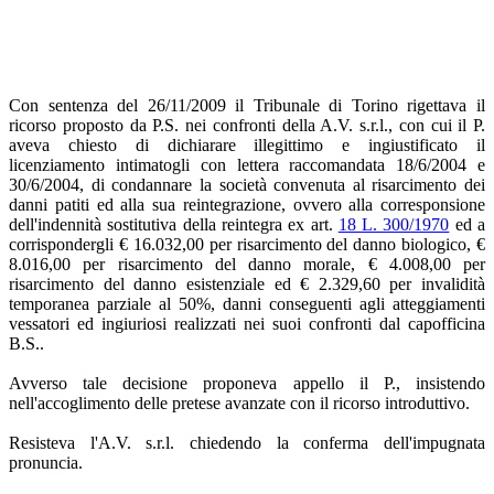
Con sentenza del 26/11/2009 il Tribunale di Torino rigettava il
ricorso proposto da P.S. nei confronti della A.V. s.r.l., con cui il P.
aveva chiesto di dichiarare illegittimo e ingiustificato il
licenziamento intimatogli con lettera raccomandata 18/6/2004 e
30/6/2004, di condannare la società convenuta al risarcimento dei
danni patiti ed alla sua reintegrazione, ovvero alla corresponsione
dell'indennità sostitutiva della reintegra ex art.
18 L. 300/1970
ed a
corrispondergli € 16.032,00 per risarcimento del danno biologico, €
8.016,00 per risarcimento del danno morale, € 4.008,00 per
risarcimento del danno esistenziale ed € 2.329,60 per invalidità
temporanea parziale al 50%, danni conseguenti agli atteggiamenti
vessatori ed ingiuriosi realizzati nei suoi confronti dal capofficina
B.S..
Avverso tale decisione proponeva appello il P., insistendo
nell'accoglimento delle pretese avanzate con il ricorso introduttivo.
Resisteva l'A.V. s.r.l. chiedendo la conferma dell'impugnata
pronuncia.