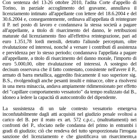
Con sentenza del 13-26 ottobre 2010, l'adita Corte d'appello di
Torino, in parziale accoglimento del gravame, annullava il
licenziamento intimato all'appellante con lettere del 18.6.2004 e del
30.6.2004 e, conseguentemente, ordinava all'appellata di reintegrare
il P. nel posto di lavoro e condannava la stessa società a pagare
all'appellante, a titolo di risarcimento del danno, le retribuzioni
maturate dal licenziamento fino all'effettiva reintegrazione, pari ad
euro 1.351,78 lordi mensili, detratto l'aliunde perceptum, oltre
rivalutazione ed interessi, nonché a versare i contributi dì assistenza
e previdenza per lo stesso periodo; condannava l'appellata a pagare
all'appellante, a titolo dì risarcimento del danno morale, l'importo di
euro 5.000,00, oltre rivalutazione ed interessi. A sostegno del
decisum osservava che il fatto contestato, consistente nell'avere il P.,
armato di barra metallica, aggredito fisicamente il suo superiore sig.
B.S., rivolgendogli anche pesanti insulti e minacce, oltre a risolversi
in una mera minaccia, andava ampiamente ridimensionato per effetto
del "capillare comportamento vessatorio" da tempo realizzato dal B.,
idoneo a ledere la capacità di autocontrollo del dipendente.
La sussistenza di un tale contesto vessatorio emergeva
inconfutabilmente dagli atti acquisiti nel giudizio penale svoltosi a
carico del B. per il reato ex art. 572 c.p.c., (maltrattamenti) nei
confronti del P., sfociato nelle condanna del primo in entrambi i
gradi di giudizio; ciò che rendeva del tutto sproporzionata l'irrogata
sanzione del licenziamento e che giustificava un risarcimento,a