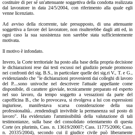
costituire di per sé un'attenuante soggettiva della condotta realizzata
dal lavoratore in data 24/5/2004, con riferimento alla quale egli
venne licenziato.
Ad avviso della ricorrente, tale presupposto, di una attenuante
soggettiva a favore del lavoratore, non risulterebbe dagli atti ed, in
ogni caso la sua sussistenza non sarebbe stata sufficientemente
motivata.
Il motivo è infondato.
Invero, la Corte territoriale ha posto alla base della propria decisione
le dichiarazioni rese dai testi escussi nel giudizio penale promosso
nei confronti del sig. B.S., in particolare quelle dei sig.ri V., T. e G.,
evidenziando che "le dichiarazioni provenienti dai colleghi di lavoro
del P....sono univoche nel descrivere l'attuale appellante come
disponibile, di carattere gioviale, tecnicamente preparato ed esperto
nel suo lavoro, da tempo soggetto a vessazioni da parte del
capofficina B., che lo provocava, si rivolgeva a lui con espressioni
ingiuriose, manifestava scarsa considerazione della sua
professionalità.. .rendendogli invivibile la permanenza sul posto di
lavoro". Ha evidenziato l'ammissibilità della valutazione di tali
testimonianze, sulla base del consolidato orientamento di questa
Corte (ex plurimis, Cass. n. 13619/20007; Cass. 11775/2006; Cass.
n. 20335/2004), secondo cui il giudice civile può liberamente