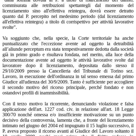
commisurata alle retribuzioni spettantegli dal momento del
licenziamento sino all'effettiva reintegra, dovrà essere detratto
quanto dal P. percepito nel medesimo periodo (dal licenziamento
all'effettiva reintegra) a titolo di corrispettivo per attività lavorative
svolte".
Va soggiunto che, nella specie, la Corte territoriale ha anche
puntualizzato che l'eccezione avente ad oggetto la detraibilità
all’aliunde perceptum era stata tempestivamente dedotta dalla società
già in primo grado e risultava fondata, nel merito, alla luce della
documentazione avente ad oggetto le attività lavorative svolte dal
lavoratore dopo il licenziamento, depositata dallo stesso il
29/10/2009 presso la Cancelleria del Tribunale di Torino sez.
Lavoro, in esecuzione dell'ordinanza in tal senso emessa dal primo
Giudice all'udienza del 30/9/2009. Tanto è sufficiente per accogliere
il secondo motivo del ricorso principale, perché fondato e non
ostandovi profili di inammissibilità.
Con il terzo motivo la ricorrente, denunciando violazione e falsa
applicazione dell'art. 1227 cod. civ. in relazione all'art. 18 Legge
300/70 nonché omessa e/o insufficiente motivazione su un punto
decisivo della controversia, lamenta che, a fronte del licenziamento
intimato nel giugno del 2004 ed impugnato il 15 luglio successivo, il
P. aveva proposto il ricorso avanti al Giudice del Lavoro soltanto il