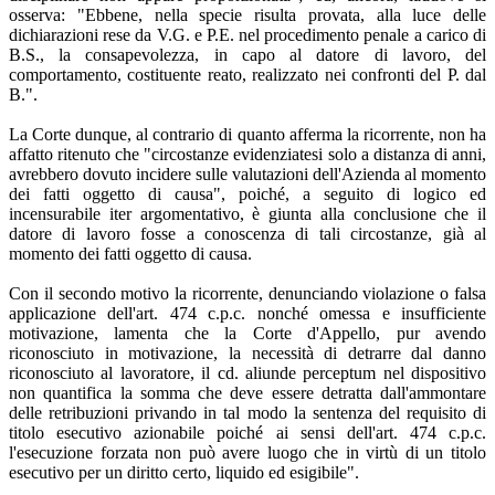
osserva: "Ebbene, nella specie risulta provata, alla luce delle
dichiarazioni rese da V.G. e P.E. nel procedimento penale a carico di
B.S., la consapevolezza, in capo al datore di lavoro, del
comportamento, costituente reato, realizzato nei confronti del P. dal
B.".
La Corte dunque, al contrario di quanto afferma la ricorrente, non ha
affatto ritenuto che "circostanze evidenziatesi solo a distanza di anni,
avrebbero dovuto incidere sulle valutazioni dell'Azienda al momento
dei fatti oggetto di causa", poiché, a seguito di logico ed
incensurabile iter argomentativo, è giunta alla conclusione che il
datore di lavoro fosse a conoscenza di tali circostanze, già al
momento dei fatti oggetto di causa.
Con il secondo motivo la ricorrente, denunciando violazione o falsa
applicazione dell'art. 474 c.p.c. nonché omessa e insufficiente
motivazione, lamenta che la Corte d'Appello, pur avendo
riconosciuto in motivazione, la necessità di detrarre dal danno
riconosciuto al lavoratore, il cd. aliunde perceptum nel dispositivo
non quantifica la somma che deve essere detratta dall'ammontare
delle retribuzioni privando in tal modo la sentenza del requisito di
titolo esecutivo azionabile poiché ai sensi dell'art. 474 c.p.c.
l'esecuzione forzata non può avere luogo che in virtù di un titolo
esecutivo per un diritto certo, liquido ed esigibile".