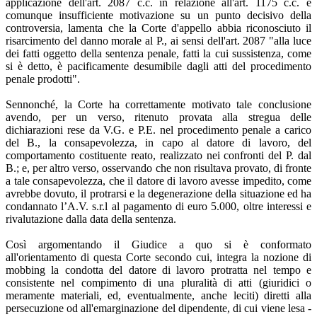
applicazione dell'art. 2087 c.c. in relazione all'art. 1175 c.c. e
comunque insufficiente motivazione su un punto decisivo della
controversia, lamenta che la Corte d'appello abbia riconosciuto il
risarcimento del danno morale al P., ai sensi dell'art. 2087 "alla luce
dei fatti oggetto della sentenza penale, fatti la cui sussistenza, come
si è detto, è pacificamente desumibile dagli atti del procedimento
penale prodotti".
Sennonché, la Corte ha correttamente motivato tale conclusione
avendo, per un verso, ritenuto provata alla stregua delle
dichiarazioni rese da V.G. e P.E. nel procedimento penale a carico
del B., la consapevolezza, in capo al datore di lavoro, del
comportamento costituente reato, realizzato nei confronti del P. dal
B.; e, per altro verso, osservando che non risultava provato, di fronte
a tale consapevolezza, che il datore di lavoro avesse impedito, come
avrebbe dovuto, il protrarsi e la degenerazione della situazione ed ha
condannato l’A.V. s.r.l al pagamento di euro 5.000, oltre interessi e
rivalutazione dalla data della sentenza.
Così argomentando il Giudice a quo si è conformato
all'orientamento di questa Corte secondo cui, integra la nozione di
mobbing la condotta del datore di lavoro protratta nel tempo e
consistente nel compimento di una pluralità di atti (giuridici o
meramente materiali, ed, eventualmente, anche leciti) diretti alla
persecuzione od all'emarginazione del dipendente, di cui viene lesa -