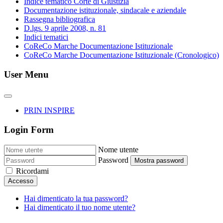
Indice tematico Corte di Giustizia
Documentazione istituzionale, sindacale e aziendale
Rassegna bibliografica
D.lgs. 9 aprile 2008, n. 81
Indici tematici
CoReCo Marche Documentazione Istituzionale
CoReCo Marche Documentazione Istituzionale (Cronologico)
User Menu
PRIN INSPIRE
Login Form
Nome utente
Password
Mostra password
Ricordami
Accesso
Hai dimenticato la tua password?
Hai dimenticato il tuo nome utente?