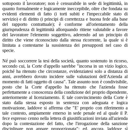
sottoposto il lavoratore; non è censurabile in sede di legittimità, in
quanto formalmente e logicamente ineccepibile, oltre che fondata su
evidenti elementi di fatto (i torti subiti e l'impeccabile stato di
servizio) e di diritto (i principi di correttezza e buona fede alla base
del rapporto contrattuale); è conforme all'orientamento della
giurisprudenza di legittimità allorquando ritiene valutabile a favore
del lavoratore l'elemento soggettivo, aderendo ad un principio di
diritto che viene riconosciuto dalla stessa ricorrente, la quale si è
limitata a contestarne la sussistenza dei presupposti nel caso di
specie.
Né può soccorrere la tesi della società, quanto sostenuto in ricorso,
secondo cui, la Corte d'appello sarebbe "incorsa in un vizio logico,
poiché ha ritenuto che circostanze, evidenziatesi solo a distanza di
anni, avrebbero dovuto incidere sulle valutazioni dell'Azienda al
momento di fatti oggetto di causa". Tale assunto non è condivisibile,
posto che la Corte d'appello ha ritenuto che l'azienda fosse
perfettamente a conoscenza della condizione del proprio dipendente,
anteriormente al licenziamento. E tale convincimento della Corte è
stato dalla stessa esposto in sentenza con adeguata e logica
motivazione, laddove si afferma che "E' proprio con riferimento a
tale contesto, ampiamente emerso in sede penale ed al quale il P.
fece espresso cenno nella lettera di giusitificazioni inviata all'azienda
dopo la contestazione del fatto, che l'irrogazione della sanzione
disciplinare non appare proporzionata"; ed, ancora, laddove sì