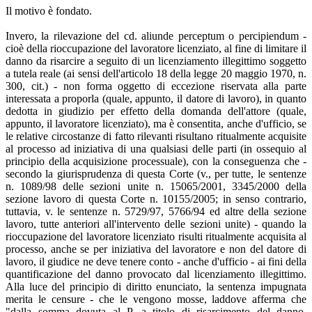
Il motivo è fondato.
Invero, la rilevazione del cd. aliunde perceptum o percipiendum -
cioè della rioccupazione del lavoratore licenziato, al fine di limitare il
danno da risarcire a seguito di un licenziamento illegittimo soggetto
a tutela reale (ai sensi dell'articolo 18 della legge 20 maggio 1970, n.
300, cit.) - non forma oggetto di eccezione riservata alla parte
interessata a proporla (quale, appunto, il datore di lavoro), in quanto
dedotta in giudizio per effetto della domanda dell'attore (quale,
appunto, il lavoratore licenziato), ma è consentita, anche d'ufficio, se
le relative circostanze di fatto rilevanti risultano ritualmente acquisite
al processo ad iniziativa di una qualsiasi delle parti (in ossequio al
principio della acquisizione processuale), con la conseguenza che -
secondo la giurisprudenza di questa Corte (v., per tutte, le sentenze
n. 1089/98 delle sezioni unite n. 15065/2001, 3345/2000 della
sezione lavoro di questa Corte n. 10155/2005; in senso contrario,
tuttavia, v. le sentenze n. 5729/97, 5766/94 ed altre della sezione
lavoro, tutte anteriori all'intervento delle sezioni unite) - quando la
rioccupazione del lavoratore licenziato risulti ritualmente acquisita al
processo, anche se per iniziativa del lavoratore e non del datore di
lavoro, il giudice ne deve tenere conto - anche d'ufficio - ai fini della
quantificazione del danno provocato dal licenziamento illegittimo.
Alla luce del principio di diritto enunciato, la sentenza impugnata
merita le censure - che le vengono mosse, laddove afferma che
"dalla somma dovuta al P. a titolo di risarcimento del danno,