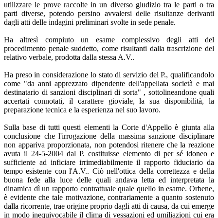
utilizzare le prove raccolte in un diverso giudizio tra le parti o tra
parti diverse, potendo persino avvalersi delle risultanze derivanti
dagli atti delle indagini preliminari svolte in sede penale.
Ha altresì compiuto un esame complessivo degli atti del
procedimento penale suddetto, come risultanti dalla trascrizione del
relativo verbale, prodotta dalla stessa A.V..
Ha preso in considerazione lo stato di servizio del P., qualificandolo
come "da anni apprezzato dipendente dell'appellata società e mai
destinatario di sanzioni disciplinari di sorta" , sottolineandone quali
accertati connotati, il carattere gioviale, la sua disponibilità, la
preparazione tecnica e la esperienza nel suo lavoro.
Sulla base di tutti questi elementi la Corte d'Appello è giunta alla
conclusione che l'irrogazione della massima sanzione disciplinare
non appariva proporzionata, non potendosi ritenere che la reazione
avuta il 24-5-2004 dal P. costituisse elemento di per sé idoneo e
sufficiente ad inficiare irrimediabilmente il rapporto fiduciario da
tempo esistente con l'A.V.. Ciò nell'ottica della correttezza e della
buona fede alla luce delle quali andava letta ed interpretata la
dinamica dì un rapporto contrattuale quale quello in esame. Orbene,
è evidente che tale motivazione, contrariamente a quanto sostenuto
dalla ricorrente, trae origine proprio dagli atti di causa, da cui emerge
in modo inequivocabile il clima di vessazioni ed umiliazioni cui era