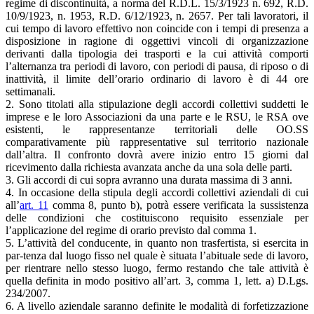
regime di discontinuità, a norma del R.D.L. 15/3/1923 n. 692, R.D.
10/9/1923, n. 1953, R.D. 6/12/1923, n. 2657. Per tali lavoratori, il
cui tempo di lavoro effettivo non coincide con i tempi di presenza a
disposizione in ragione di oggettivi vincoli di organizzazione
derivanti dalla tipologia dei trasporti e la cui attività comporti
l’alternanza tra periodi di lavoro, con periodi di pausa, di riposo o di
inattività, il limite dell’orario ordinario di lavoro è di 44 ore
settimanali.
2. Sono titolati alla stipulazione degli accordi collettivi suddetti le
imprese e le loro Associazioni da una parte e le RSU, le RSA ove
esistenti, le rappresentanze territoriali delle OO.SS
comparativamente più rappresentative sul territorio nazionale
dall’altra. Il confronto dovrà avere inizio entro 15 giorni dal
ricevimento dalla richiesta avanzata anche da una sola delle parti.
3. Gli accordi di cui sopra avranno una durata massima di 3 anni.
4. In occasione della stipula degli accordi collettivi aziendali di cui
all’
art. 11
comma 8, punto b), potrà essere verificata la sussistenza
delle condizioni che costituiscono requisito essenziale per
l’applicazione del regime di orario previsto dal comma 1.
5. L’attività del conducente, in quanto non trasfertista, si esercita in
par-tenza dal luogo fisso nel quale è situata l’abituale sede di lavoro,
per rientrare nello stesso luogo, fermo restando che tale attività è
quella definita in modo positivo all’art. 3, comma 1, lett. a) D.Lgs.
234/2007.
6. A livello aziendale saranno definite le modalità di forfetizzazione