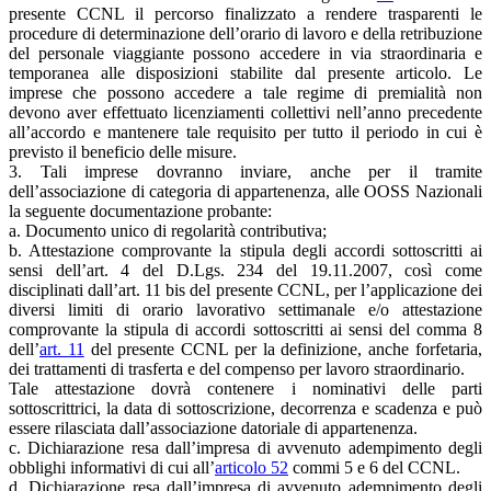
presente CCNL il percorso finalizzato a rendere trasparenti le
procedure di determinazione dell’orario di lavoro e della retribuzione
del personale viaggiante possono accedere in via straordinaria e
temporanea alle disposizioni stabilite dal presente articolo. Le
imprese che possono accedere a tale regime di premialità non
devono aver effettuato licenziamenti collettivi nell’anno precedente
all’accordo e mantenere tale requisito per tutto il periodo in cui è
previsto il beneficio delle misure.
3. Tali imprese dovranno inviare, anche per il tramite
dell’associazione di categoria di appartenenza, alle OOSS Nazionali
la seguente documentazione probante:
a. Documento unico di regolarità contributiva;
b. Attestazione comprovante la stipula degli accordi sottoscritti ai
sensi dell’art. 4 del D.Lgs. 234 del 19.11.2007, così come
disciplinati dall’art. 11 bis del presente CCNL, per l’applicazione dei
diversi limiti di orario lavorativo settimanale e/o attestazione
comprovante la stipula di accordi sottoscritti ai sensi del comma 8
dell’
art. 11
del presente CCNL per la definizione, anche forfetaria,
dei trattamenti di trasferta e del compenso per lavoro straordinario.
Tale attestazione dovrà contenere i nominativi delle parti
sottoscrittrici, la data di sottoscrizione, decorrenza e scadenza e può
essere rilasciata dall’associazione datoriale di appartenenza.
c. Dichiarazione resa dall’impresa di avvenuto adempimento degli
obblighi informativi di cui all’
articolo 52
commi 5 e 6 del CCNL.
d. Dichiarazione resa dall’impresa di avvenuto adempimento degli