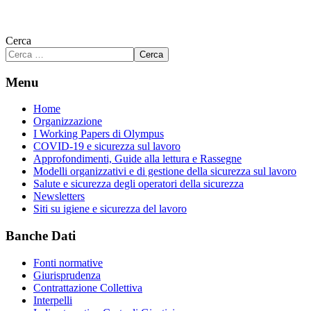
Cerca
Cerca
Menu
Home
Organizzazione
I Working Papers di Olympus
COVID-19 e sicurezza sul lavoro
Approfondimenti, Guide alla lettura e Rassegne
Modelli organizzativi e di gestione della sicurezza sul lavoro
Salute e sicurezza degli operatori della sicurezza
Newsletters
Siti su igiene e sicurezza del lavoro
Banche Dati
Fonti normative
Giurisprudenza
Contrattazione Collettiva
Interpelli