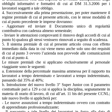
obblighi informativi e formativi di cui al DM 31.3.2006 per i
lavoratori soggetti a tale obbligo.
4. Successivamente alla prima presentazione, per poter mantenere il
regime premiale di cui al presente articolo, con le stesse modalità di
cui al punto precedente le imprese dovranno:
- Aggiornare ed inviare il Documento unico di regolarità
contributiva con cadenza almeno semestrale;
- Inviare le attestazioni comprovanti il rinnovo degli accordi di cui al
punto b) qualora gli stessi venissero rinnovati a seguito di scadenza.
5. Il sistema premiale di cui al presente articolo cessa con effetto
immediato dalla data in cui viene meno anche solo uno dei requisiti
di cui al punto 3 ovvero l’azienda non provvede alle comunicazioni
di cui al punto 4.
Le misure premiali che si applicano esclusivamente al personale
viaggiante sono le seguenti:
a. Estensione della percentuale massima ammessa per il rapporto tra
lavoratori a tempo determinato e lavoratori a tempo indeterminato,
passando dal 35% al 40%;
b. Introduzione del nuovo livello 3° Super Junior con il parametro
contrattuale pari a 129 a cui si applica la disciplina, segnatamente in
materia di orario di lavoro, di cui all’art. 11 bis del presente CCNL;
tale nuovo livello si applicherà per:
- Le nuove assunzioni a tempo indeterminato ovvero con contratto
di apprendistato professionalizzante;
- Il passaggio a tale livello dei lavoratori in forza alla data di