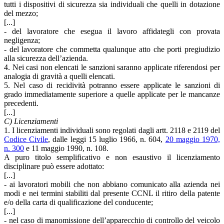
tutti i dispositivi di sicurezza sia individuali che quelli in dotazione
del mezzo;
[...]
- del lavoratore che esegua il lavoro affidategli con provata
negligenza;
- del lavoratore che commetta qualunque atto che porti pregiudizio
alla sicurezza dell’azienda.
4. Nei casi non elencati le sanzioni saranno applicate riferendosi per
analogia di gravità a quelli elencati.
5. Nel caso di recidività potranno essere applicate le sanzioni di
grado immediatamente superiore a quelle applicate per le mancanze
precedenti.
[...]
C) Licenziamenti
1. I licenziamenti individuali sono regolati dagli artt. 2118 e 2119 del
Codice Civile
, dalle leggi 15 luglio 1966, n. 604,
20 maggio 1970,
n. 300
e 11 maggio 1990, n. 108.
A puro titolo semplificativo e non esaustivo il licenziamento
disciplinare può essere adottato:
[...]
- ai lavoratori mobili che non abbiano comunicato alla azienda nei
modi e nei termini stabiliti dal presente CCNL il ritiro della patente
e/o della carta di qualificazione del conducente;
[...]
- nel caso di manomissione dell’apparecchio di controllo del veicolo