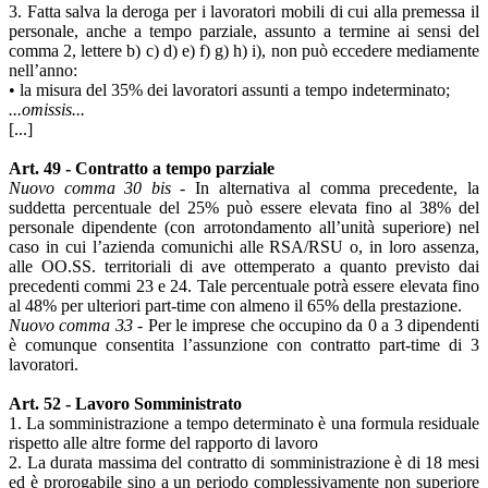
3. Fatta salva la deroga per i lavoratori mobili di cui alla premessa il
personale, anche a tempo parziale, assunto a termine ai sensi del
comma 2, lettere b) c) d) e) f) g) h) i), non può eccedere mediamente
nell’anno:
• la misura del 35% dei lavoratori assunti a tempo indeterminato;
...omissis...
[...]
Art. 49 - Contratto a tempo parziale
Nuovo comma 30 bis
- In alternativa al comma precedente, la
suddetta percentuale del 25% può essere elevata fino al 38% del
personale dipendente (con arrotondamento all’unità superiore) nel
caso in cui l’azienda comunichi alle RSA/RSU o, in loro assenza,
alle OO.SS. territoriali di ave ottemperato a quanto previsto dai
precedenti commi 23 e 24. Tale percentuale potrà essere elevata fino
al 48% per ulteriori part-time con almeno il 65% della prestazione.
Nuovo comma 33
- Per le imprese che occupino da 0 a 3 dipendenti
è comunque consentita l’assunzione con contratto part-time di 3
lavoratori.
Art. 52 - Lavoro Somministrato
1. La somministrazione a tempo determinato è una formula residuale
rispetto alle altre forme del rapporto di lavoro
2. La durata massima del contratto di somministrazione è di 18 mesi
ed è prorogabile sino a un periodo complessivamente non superiore