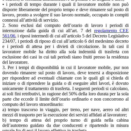
• i periodi di tempo durante i quali il lavoratore mobile non può
disporre liberamente del proprio tempo e deve rimanere sul posto di
lavoro, pronto a svolgere il suo lavoro normale, occupato in compiti
connessi all’attività di servizio.
2. Sono esclusi dal computo dell’orario di lavoro i periodi di
interruzione dalla guida di cui all’art. 7 del
regolamento CEE
561/06
, i riposi intermedi di cui all’articolo 5 del Decreto Legislativo
234/07, i periodi di riposo di cui all’articolo 6 del medesimo decreto
e i periodi di attesa per i divieti di circolazione. In tali casi il
lavoratore mobile ha diritto alla sola indennità di trasferta con
esclusione dei casi in cui tali periodi siano fruiti presso la residenza
del lavoratore.
3. Per i tempi di disponibilità in cui il lavoratore mobile, pur non
dovendo rimanere sul posto di lavoro, deve tenersi a disposizione
per rispondere ad eventuali chiamate con le quali gli si chieda di
iniziare o di riprendere la guida o di eseguire altri lavori, è dovuto
unicamente il trattamento di trasferta. I seguenti periodi si calcolano,
ai soli fini retributivi, in ragione del 50% della loro durata per la sola
parte che eccede il limite dell’orario ordinario e non concorrono al
computo del lavoro straordinario:
a) tempo trascorso in viaggio, per treno, per nave, aereo od altri
mezzi di trasporto per la esecuzione dei servizi affidati al lavoratore;
b) tempo di attesa del proprio turno di guida nella cabina
dell’autotreno guidato da due conducenti e ripartendo in misura
uguale fra di essi il lavoro effettivo in trasferta.