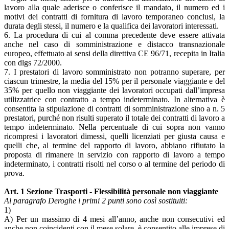
lavoro alla quale aderisce o conferisce il mandato, il numero ed i
motivi dei contratti di fornitura di lavoro temporaneo conclusi, la
durata degli stessi, il numero e la qualifica dei lavoratori interessati.
6. La procedura di cui al comma precedente deve essere attivata
anche nel caso di somministrazione e distacco transnazionale
europeo, effettuato ai sensi della direttiva CE 96/71, recepita in Italia
con dlgs 72/2000.
7. I prestatori di lavoro somministrato non potranno superare, per
ciascun trimestre, la media del 15% per il personale viaggiante e del
35% per quello non viaggiante dei lavoratori occupati dall’impresa
utilizzatrice con contratto a tempo indeterminato. In alternativa è
consentita la stipulazione di contratti di somministrazione sino a n. 5
prestatori, purché non risulti superato il totale dei contratti di lavoro a
tempo indeterminato. Nella percentuale di cui sopra non vanno
ricompresi i lavoratori dimessi, quelli licenziati per giusta causa e
quelli che, al termine del rapporto di lavoro, abbiano rifiutato la
proposta di rimanere in servizio con rapporto di lavoro a tempo
indeterminato, i contratti risolti nel corso o al termine del periodo di
prova.
Art. 1 Sezione Trasporti - Flessibilità personale non viaggiante
Al paragrafo Deroghe i primi 2 punti sono così sostituiti:
1)
A) Per un massimo di 4 mesi all’anno, anche non consecutivi ed
anche non coincidenti con il mese solare, è consentito alle imprese di