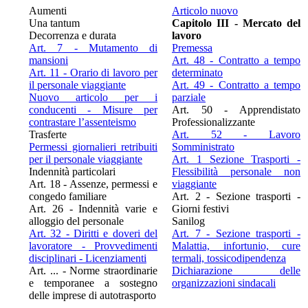
Aumenti
Articolo nuovo
Una tantum
Capitolo III - Mercato del
Decorrenza e durata
lavoro
Art. 7 - Mutamento di
Premessa
mansioni
Art. 48 - Contratto a tempo
Art. 11 - Orario di lavoro per
determinato
il personale viaggiante
Art. 49 - Contratto a tempo
Nuovo articolo per i
parziale
conducenti - Misure per
Art. 50 - Apprendistato
contrastare l’assenteismo
Professionalizzante
Trasferte
Art. 52 - Lavoro
Permessi giornalieri retribuiti
Somministrato
per il personale viaggiante
Art. 1 Sezione Trasporti -
Indennità particolari
Flessibilità personale non
Art. 18 - Assenze, permessi e
viaggiante
congedo familiare
Art. 2 - Sezione trasporti -
Art. 26 - Indennità varie e
Giorni festivi
alloggio del personale
Sanilog
Art. 32 - Diritti e doveri del
Art. 7 - Sezione trasporti -
lavoratore - Provvedimenti
Malattia, infortunio, cure
disciplinari - Licenziamenti
termali, tossicodipendenza
Art. ... - Norme straordinarie
Dichiarazione delle
e temporanee a sostegno
organizzazioni sindacali
delle imprese di autotrasporto