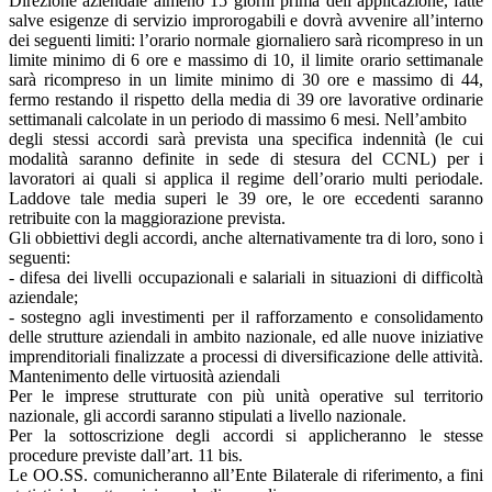
Direzione aziendale almeno 15 giorni prima dell’applicazione, fatte
salve esigenze di servizio improrogabili e dovrà avvenire all’interno
dei seguenti limiti: l’orario normale giornaliero sarà ricompreso in un
limite minimo di 6 ore e massimo di 10, il limite orario settimanale
sarà ricompreso in un limite minimo di 30 ore e massimo di 44,
fermo restando il rispetto della media di 39 ore lavorative ordinarie
settimanali calcolate in un periodo di massimo 6 mesi. Nell’ambito
degli stessi accordi sarà prevista una specifica indennità (le cui
modalità saranno definite in sede di stesura del CCNL) per i
lavoratori ai quali si applica il regime dell’orario multi periodale.
Laddove tale media superi le 39 ore, le ore eccedenti saranno
retribuite con la maggiorazione prevista.
Gli obbiettivi degli accordi, anche alternativamente tra di loro, sono i
seguenti:
- difesa dei livelli occupazionali e salariali in situazioni di difficoltà
aziendale;
- sostegno agli investimenti per il rafforzamento e consolidamento
delle strutture aziendali in ambito nazionale, ed alle nuove iniziative
imprenditoriali finalizzate a processi di diversificazione delle attività.
Mantenimento delle virtuosità aziendali
Per le imprese strutturate con più unità operative sul territorio
nazionale, gli accordi saranno stipulati a livello nazionale.
Per la sottoscrizione degli accordi si applicheranno le stesse
procedure previste dall’art. 11 bis.
Le OO.SS. comunicheranno all’Ente Bilaterale di riferimento, a fini