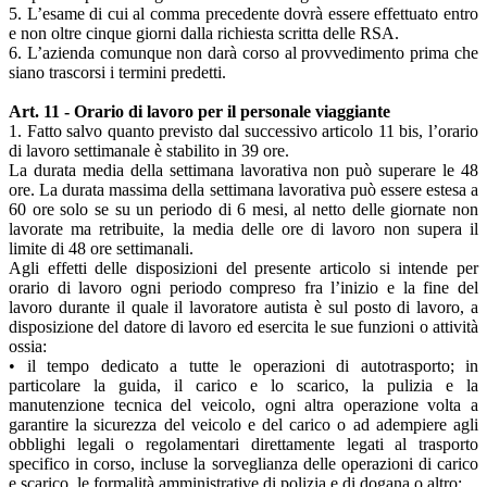
5. L’esame di cui al comma precedente dovrà essere effettuato entro
e non oltre cinque giorni dalla richiesta scritta delle RSA.
6. L’azienda comunque non darà corso al provvedimento prima che
siano trascorsi i termini predetti.
Art. 11 - Orario di lavoro per il personale viaggiante
1. Fatto salvo quanto previsto dal successivo articolo 11 bis, l’orario
di lavoro settimanale è stabilito in 39 ore.
La durata media della settimana lavorativa non può superare le 48
ore. La durata massima della settimana lavorativa può essere estesa a
60 ore solo se su un periodo di 6 mesi, al netto delle giornate non
lavorate ma retribuite, la media delle ore di lavoro non supera il
limite di 48 ore settimanali.
Agli effetti delle disposizioni del presente articolo si intende per
orario di lavoro ogni periodo compreso fra l’inizio e la fine del
lavoro durante il quale il lavoratore autista è sul posto di lavoro, a
disposizione del datore di lavoro ed esercita le sue funzioni o attività
ossia:
• il tempo dedicato a tutte le operazioni di autotrasporto; in
particolare la guida, il carico e lo scarico, la pulizia e la
manutenzione tecnica del veicolo, ogni altra operazione volta a
garantire la sicurezza del veicolo e del carico o ad adempiere agli
obblighi legali o regolamentari direttamente legati al trasporto
specifico in corso, incluse la sorveglianza delle operazioni di carico
e scarico, le formalità amministrative di polizia e di dogana o altro;