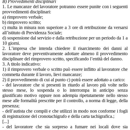
B) Provvedimenti disciplinari
1. Le mancanze del lavoratore potranno essere punite con i seguenti
provvedimenti disciplinari:
a) rimprovero verbale;
b) rimprovero scritto;
c) multa in misura non superiore a 3 ore di retribuzione da versarsi
all’istituto di Previdenza Sociale;
d) sospensione dal servizio e dalla retribuzione per un periodo da 1 a
10 giorni.
2. L’impresa che intenda chiedere il risarcimento dei danni al
lavoratore deve preventivamente adottare almeno il provvedimento
disciplinare del rimprovero scritto, specificando l’entità del danno.
3. A titolo indicativo:
1) il rimprovero verbale o scritto può essere inflitto al lavoratore che
commetta durante il lavoro, lievi mancanze;
2) il provvedimento di cui al punto c) potrà essere adottato a carico:
- del lavoratore che si presenti in ritardo al lavoro più volte nello
stesso mese, lo sospenda o lo interrompa in anticipo senza
giustificato motivo oppure non adempia ripetutamente nello stesso
mese alle formalità prescritte per il controllo, a norma di legge, della
presenza;
- dell’autista che compili e che utilizzi in modo non conforme i fogli
di registrazione del cronotachigrafo e della carta tachigrafica.;
[...]
- del lavoratore che sia sorpreso a fumare nei locali dove sia