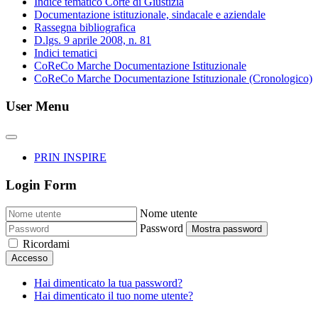
Indice tematico Corte di Giustizia
Documentazione istituzionale, sindacale e aziendale
Rassegna bibliografica
D.lgs. 9 aprile 2008, n. 81
Indici tematici
CoReCo Marche Documentazione Istituzionale
CoReCo Marche Documentazione Istituzionale (Cronologico)
User Menu
PRIN INSPIRE
Login Form
Nome utente
Password
Mostra password
Ricordami
Accesso
Hai dimenticato la tua password?
Hai dimenticato il tuo nome utente?