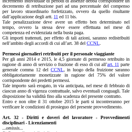
incremento individuale di periodi di assenze debba corrispondere un
decremento di retribuzione pari ad una percentuale del compenso
per lavoro straordinario forfetizzato, ovvero da quello risultante
dall’applicazione degli artt.
11
ed 11 bis.
Tale penalizzazione deve avere un effetto ben determinato nel
tempo, ovvero la stessa deve essere effettuata nel mese di
competenza ed evidenziata nella busta paga.
Gli importi trattenuti, per effetto di tali azioni, saranno redistribuiti
nell’ambito degli accordi di cui all’art. 38 del
CCNL
.
Permessi giornalieri retribuiti per il personale viaggiante
Per gli anni 2014 e 2015, le 4,5 giornate di permesso retribuito in
ragione di anno di servizio o frazione di esso di cui all’
art. 11
parte
generale comma 12 del
CCNL
, in luogo della fruizione saranno
obbligatoriamente monetizzate in ragione del 75% del valore
corrispondente dei predetti permessi.
Tale importo sarà erogato, in via anticipata, nel mese di febbraio di
ciascun anno di vigenza contrattuale, salvo eventuali conguagli. Tale
disposizione ha validità fino alla scadenza del presente contratto.
Entro e non oltre il 31 ottobre 2015 le parti si incontreranno per
verificare le condizioni di prosieguo del presente provvedimento.
Art. 32 - Diritti e doveri del lavoratore - Provvedimenti
disciplinari - Licenziamenti
...omissis...