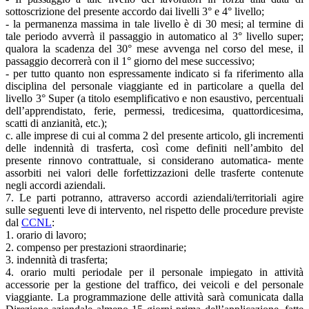
sottoscrizione del presente accordo dai livelli 3° e 4° livello;
- la permanenza massima in tale livello è di 30 mesi; al termine di
tale periodo avverrà il passaggio in automatico al 3° livello super;
qualora la scadenza del 30° mese avvenga nel corso del mese, il
passaggio decorrerà con il 1° giorno del mese successivo;
- per tutto quanto non espressamente indicato si fa riferimento alla
disciplina del personale viaggiante ed in particolare a quella del
livello 3° Super (a titolo esemplificativo e non esaustivo, percentuali
dell’apprendistato, ferie, permessi, tredicesima, quattordicesima,
scatti di anzianità, etc.);
c. alle imprese di cui al comma 2 del presente articolo, gli incrementi
delle indennità di trasferta, così come definiti nell’ambito del
presente rinnovo contrattuale, si considerano automatica- mente
assorbiti nei valori delle forfettizzazioni delle trasferte contenute
negli accordi aziendali.
7. Le parti potranno, attraverso accordi aziendali/territoriali agire
sulle seguenti leve di intervento, nel rispetto delle procedure previste
dal
CCNL
:
1. orario di lavoro;
2. compenso per prestazioni straordinarie;
3. indennità di trasferta;
4. orario multi periodale per il personale impiegato in attività
accessorie per la gestione del traffico, dei veicoli e del personale
viaggiante. La programmazione delle attività sarà comunicata dalla