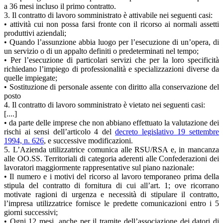
a 36 mesi incluso il primo contratto.
3. Il contratto di lavoro somministrato è attivabile nei seguenti casi:
• attività cui non possa farsi fronte con il ricorso ai normali assetti
produttivi aziendali;
• Quando l’assunzione abbia luogo per l’esecuzione di un’opera, di
un servizio o di un appalto definiti o predeterminati nel tempo;
• Per l’esecuzione di particolari servizi che per la loro specificità
richiedano l’impiego di professionalità e specializzazioni diverse da
quelle impiegate;
• Sostituzione di personale assente con diritto alla conservazione del
posto
4. Il contratto di lavoro somministrato è vietato nei seguenti casi:
[....]
• da parte delle imprese che non abbiano effettuato la valutazione dei
rischi ai sensi dell’articolo 4 del
decreto legislativo 19 settembre
1994, n. 626
, e successive modificazioni.
5. L’Azienda utilizzatrice comunica alle RSU/RSA e, in mancanza
alle OO.SS. Territoriali di categoria aderenti alle Confederazioni dei
lavoratori maggiormente rappresentative sul piano nazionale:
• Il numero e i motivi del ricorso al lavoro temporaneo prima della
stipula del contratto di fornitura di cui all’art. 1; ove ricorrano
motivate ragioni di urgenza e necessità di stipulare il contratto,
l’impresa utilizzatrice fornisce le predette comunicazioni entro i 5
giorni successivi;
• Ogni 12 mesi, anche per il tramite dell’associazione dei datori di