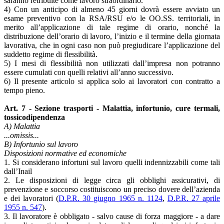
saranno retribuite come lavoro straordinario.
4) Con un anticipo di almeno 45 giorni dovrà essere avviato un
esame preventivo con la RSA/RSU e/o le OO.SS. territoriali, in
merito all’applicazione di tale regime di orario, nonché la
distribuzione dell’orario di lavoro, l’inizio e il termine della giornata
lavorativa, che in ogni caso non può pregiudicare l’applicazione del
suddetto regime di flessibilità.
5) I mesi di flessibilità non utilizzati dall’impresa non potranno
essere cumulati con quelli relativi all’anno successivo.
6) Il presente articolo si applica solo ai lavoratori con contratto a
tempo pieno.
Art. 7 - Sezione trasporti - Malattia, infortunio, cure termali,
tossicodipendenza
A) Malattia
...omissis...
B) Infortunio sul lavoro
Disposizioni normative ed economiche
1. Si considerano infortuni sul lavoro quelli indennizzabili come tali
dall’Inail
2. Le disposizioni di legge circa gli obblighi assicurativi, di
prevenzione e soccorso costituiscono un preciso dovere dell’azienda
e dei lavoratori (
D.P.R. 30 giugno 1965 n. 1124
,
D.P.R. 27 aprile
1955 n. 547
).
3. Il lavoratore è obbligato - salvo cause di forza maggiore - a dare