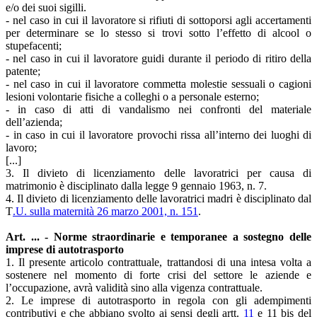
e/o dei suoi sigilli.
- nel caso in cui il lavoratore si rifiuti di sottoporsi agli accertamenti
per determinare se lo stesso si trovi sotto l’effetto di alcool o
stupefacenti;
- nel caso in cui il lavoratore guidi durante il periodo di ritiro della
patente;
- nel caso in cui il lavoratore commetta molestie sessuali o cagioni
lesioni volontarie fisiche a colleghi o a personale esterno;
- in caso di atti di vandalismo nei confronti del materiale
dell’azienda;
- in caso in cui il lavoratore provochi rissa all’interno dei luoghi di
lavoro;
[...]
3. Il divieto di licenziamento delle lavoratrici per causa di
matrimonio è disciplinato dalla legge 9 gennaio 1963, n. 7.
4. Il divieto di licenziamento delle lavoratrici madri è disciplinato dal
T
.U. sulla maternità 26 marzo 2001, n. 151
.
Art. ... - Norme straordinarie e temporanee a sostegno delle
imprese di autotrasporto
1. Il presente articolo contrattuale, trattandosi di una intesa volta a
sostenere nel momento di forte crisi del settore le aziende e
l’occupazione, avrà validità sino alla vigenza contrattuale.
2. Le imprese di autotrasporto in regola con gli adempimenti
contributivi e che abbiano svolto ai sensi degli artt.
11
e 11 bis del