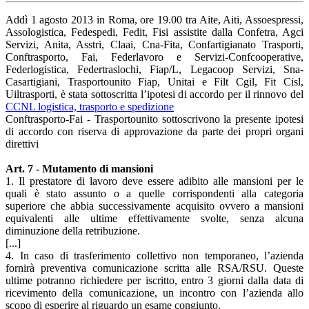
Addì 1 agosto 2013 in Roma, ore 19.00 tra Aite, Aiti, Assoespressi,
Assologistica, Fedespedi, Fedit, Fisi assistite dalla Confetra, Agci
Servizi, Anita, Asstri, Claai, Cna-Fita, Confartigianato Trasporti,
Conftrasporto, Fai, Federlavoro e Servizi-Confcooperative,
Federlogistica, Federtraslochi, Fiap/L, Legacoop Servizi, Sna-
Casartigiani, Trasportounito Fiap, Unitai e Filt Cgil, Fit Cisl,
Uiltrasporti, è stata sottoscritta l’ipotesi di accordo per il rinnovo del
CCNL logistica, trasporto e spedizione
Conftrasporto-Fai - Trasportounito sottoscrivono la presente ipotesi
di accordo con riserva di approvazione da parte dei propri organi
direttivi
Art. 7 - Mutamento di mansioni
1. Il prestatore di lavoro deve essere adibito alle mansioni per le
quali è stato assunto o a quelle corrispondenti alla categoria
superiore che abbia successivamente acquisito ovvero a mansioni
equivalenti alle ultime effettivamente svolte, senza alcuna
diminuzione della retribuzione.
[...]
4. In caso di trasferimento collettivo non temporaneo, l’azienda
fornirà preventiva comunicazione scritta alle RSA/RSU. Queste
ultime potranno richiedere per iscritto, entro 3 giorni dalla data di
ricevimento della comunicazione, un incontro con l’azienda allo
scopo di esperire al riguardo un esame congiunto.