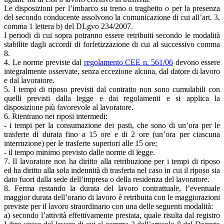
Le disposizioni per l’imbarco su treno o traghetto o per la presenza
del secondo conducente assolvono la comunicazione di cui all’art. 3,
comma 1 lettera b) del DLgvo 234/2007.
I periodi di cui sopra potranno essere retribuiti secondo le modalità
stabilite dagli accordi di forfetizzazione di cui al successivo comma
8.
4. Le norme previste dal
regolamento CEE n. 561/06
devono essere
integralmente osservate, senza eccezione alcuna, dal datore di lavoro
e dal lavoratore.
5. I tempi di riposo previsti dal contratto non sono cumulabili con
quelli previsti dalla legge e dai regolamenti e si applica la
disposizione più favorevole al lavoratore.
6. Rientrano nei riposi intermedi:
- i tempi per la consumazione dei pasti, che sono di un’ora per le
trasferte di durata fino a 15 ore e di 2 ore (un’ora per ciascuna
interruzione) per le trasferte superiori alle 15 ore;
- il tempo minimo previsto dalle norme di legge.
7. Il lavoratore non ha diritto alla retribuzione per i tempi di riposo
ed ha diritto alla sola indennità di trasferta nel caso in cui il riposo sia
dato fuori dalla sede dell’impresa o della residenza del lavoratore.
8. Ferma restando la durata del lavoro contrattuale, l’eventuale
maggior durata dell’orario di lavoro è retribuita con le maggiorazioni
previste per il lavoro straordinario con una delle seguenti modalità:
a) secondo l’attività effettivamente prestata, quale risulta dal registro