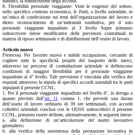
statistici, la sottoscrizione degli accordi.
8. Flessibilità personale viaggiante: Viste le esigenze del settore,
nello specifico contesto economico, le Parti, a livello aziendale, in
un’ottica di condivisione sui temi dell’organizzazione del lavoro e
dietro riconoscimento di un’indennità sostitutiva, per il solo
personale viaggiante inquadrato al 3 livello Super potranno
sottoscrivere intese modificative delle previsioni contrattuali in
materia di riposo settimanale e di distribuzione dell’orario di lavoro.
Articolo nuovo
Premessa.
Per favorire nuova e stabile occupazione, cercando di
cogliere tutte le specificità proprie del trasporto delle merci,
attraverso un percorso di contrattazione aziendale si definiscono
condizioni di maggior flessibilità per il personale viaggiante
inquadrato al 4° livello. Tale previsione è vincolata alla verifica dei
requisiti attraverso la stipula di specifici accordi aziendali tra le parti
stipulanti il presente CCNL.
1. Per il personale viaggiante inquadrato nel livello 4°, in deroga a
quanto previsto dall’
art. 11
comma 1, che prevede una durata
dell’orario di lavoro ordinario di 39 ore settimanali, con accordi
collettivi aziendali conclusi con le OOSS sottoscrittrici il presente
CCNL, potranno essere definite, alternativamente, le seguenti intese:
a. alla definizione di un’articolazione del nastro lavorativo
giornaliero;
b. alla verifica della sussistenza della prestazione lavorativa in