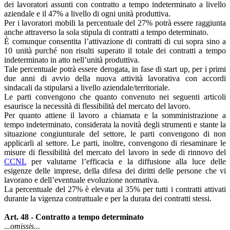
dei lavoratori assunti con contratto a tempo indeterminato a livello
aziendale e il 47% a livello di ogni unità produttiva.
Per i lavoratori mobili la percentuale del 27% potrà essere raggiunta
anche attraverso la sola stipula di contratti a tempo determinato.
È comunque consentita l’attivazione di contratti di cui sopra sino a
10 unità purché non risulti superato il totale dei contratti a tempo
indeterminato in atto nell’unità produttiva.
Tale percentuale potrà essere derogata, in fase di start up, per i primi
due anni di avvio della nuova attività lavorativa con accordi
sindacali da stipularsi a livello aziendale/territoriale.
Le parti convengono che quanto convenuto nei seguenti articoli
esaurisce la necessità di flessibilità del mercato del lavoro.
Per quanto attiene il lavoro a chiamata e la somministrazione a
tempo indeterminato, considerata la novità degli strumenti e stante la
situazione congiunturale del settore, le parti convengono di non
applicarli al settore. Le parti, inoltre, convengono di riesaminare le
misure di flessibilità del mercato del lavoro in sede di rinnovo del
CCNL
per valutarne l’efficacia e la diffusione alla luce delle
esigenze delle imprese, della difesa dei diritti delle persone che vi
lavorano e dell’eventuale evoluzione normativa.
La percentuale del 27% è elevata al 35% per tutti i contratti attivati
durante la vigenza contrattuale e per la durata dei contratti stessi.
Art. 48 - Contratto a tempo determinato
...omissis...