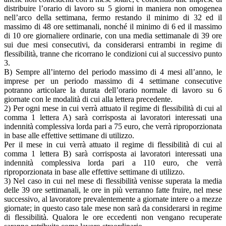
distribuire l’orario di lavoro su 5 giorni in maniera non omogenea
nell’arco della settimana, fermo restando il minimo di 32 ed il
massimo di 48 ore settimanali, nonché il minimo di 6 ed il massimo
di 10 ore giornaliere ordinarie, con una media settimanale di 39 ore
sui due mesi consecutivi, da considerarsi entrambi in regime di
flessibilità, tranne che ricorrano le condizioni cui al successivo punto
3.
B) Sempre all’interno del periodo massimo di 4 mesi all’anno, le
imprese per un periodo massimo di 4 settimane consecutive
potranno articolare la durata dell’orario normale di lavoro su 6
giornate con le modalità di cui alla lettera precedente.
2) Per ogni mese in cui verrà attuato il regime di flessibilità di cui al
comma 1 lettera A) sarà corrisposta ai lavoratori interessati una
indennità complessiva lorda pari a 75 euro, che verrà riproporzionata
in base alle effettive settimane di utilizzo.
Per il mese in cui verrà attuato il regime di flessibilità di cui al
comma 1 lettera B) sarà corrisposta ai lavoratori interessati una
indennità complessiva lorda pari a 110 euro, che verrà
riproporzionata in base alle effettive settimane di utilizzo.
3) Nel caso in cui nel mese di flessibilità venisse superata la media
delle 39 ore settimanali, le ore in più verranno fatte fruire, nel mese
successivo, al lavoratore prevalentemente a giornate intere o a mezze
giornate; in questo caso tale mese non sarà da considerarsi in regime
di flessibilità. Qualora le ore eccedenti non vengano recuperate