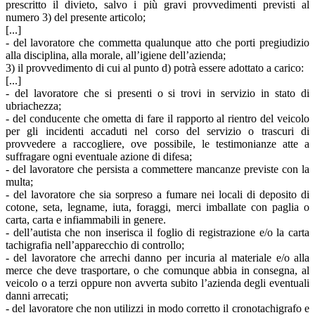
prescritto il divieto, salvo i più gravi provvedimenti previsti al
numero 3) del presente articolo;
[...]
- del lavoratore che commetta qualunque atto che porti pregiudizio
alla disciplina, alla morale, all’igiene dell’azienda;
3) il provvedimento di cui al punto d) potrà essere adottato a carico:
[...]
- del lavoratore che si presenti o si trovi in servizio in stato di
ubriachezza;
- del conducente che ometta di fare il rapporto al rientro del veicolo
per gli incidenti accaduti nel corso del servizio o trascuri di
provvedere a raccogliere, ove possibile, le testimonianze atte a
suffragare ogni eventuale azione di difesa;
- del lavoratore che persista a commettere mancanze previste con la
multa;
- del lavoratore che sia sorpreso a fumare nei locali di deposito di
cotone, seta, legname, iuta, foraggi, merci imballate con paglia o
carta, carta e infiammabili in genere.
- dell’autista che non inserisca il foglio di registrazione e/o la carta
tachigrafia nell’apparecchio di controllo;
- del lavoratore che arrechi danno per incuria al materiale e/o alla
merce che deve trasportare, o che comunque abbia in consegna, al
veicolo o a terzi oppure non avverta subito l’azienda degli eventuali
danni arrecati;
- del lavoratore che non utilizzi in modo corretto il cronotachigrafo e