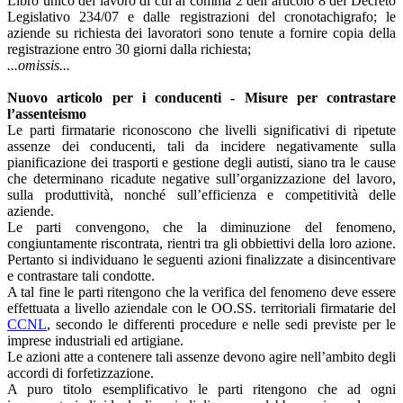
Libro unico del lavoro di cui al comma 2 dell’articolo 8 del Decreto
Legislativo 234/07 e dalle registrazioni del cronotachigrafo; le
aziende su richiesta dei lavoratori sono tenute a fornire copia della
registrazione entro 30 giorni dalla richiesta;
...omissis...
Nuovo articolo per i conducenti - Misure per contrastare
l’assenteismo
Le parti firmatarie riconoscono che livelli significativi di ripetute
assenze dei conducenti, tali da incidere negativamente sulla
pianificazione dei trasporti e gestione degli autisti, siano tra le cause
che determinano ricadute negative sull’organizzazione del lavoro,
sulla produttività, nonché sull’efficienza e competitività delle
aziende.
Le parti convengono, che la diminuzione del fenomeno,
congiuntamente riscontrata, rientri tra gli obbiettivi della loro azione.
Pertanto si individuano le seguenti azioni finalizzate a disincentivare
e contrastare tali condotte.
A tal fine le parti ritengono che la verifica del fenomeno deve essere
effettuata a livello aziendale con le OO.SS. territoriali firmatarie del
CCNL
, secondo le differenti procedure e nelle sedi previste per le
imprese industriali ed artigiane.
Le azioni atte a contenere tali assenze devono agire nell’ambito degli
accordi di forfetizzazione.
A puro titolo esemplificativo le parti ritengono che ad ogni