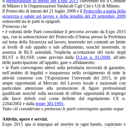
Il
memorandum di intenti per Expo 2015
convenuto fra il Comune
di Milano e le Organizzazioni Sindacali Cgil Cisl e Uil di Milano.
Il Protocollo di intenti del 21 luglio 2009 e il
Protocollo a tutela della
sicurezza e salute sul lavoro e della legalità del 29 settembre 2009
sottoscritti tra le parti in epigrafe.
Premesso che
• è volontà delle Parti consolidare il percorso avviato da Expo 2015
spa, con la sottoscrizione del Protocollo d’Intesa presso la Prefettura
sul tema della Sicurezza sul lavoro, inserendo nei contratti un limite
ai livelli di sub appalto o sub affidamento, nonché inserendo, in
assenza di RLS aziendali, l'esplicita accettazione del ruolo degli
RLST o RLSSP, come previsto dalla
D.Lgs n. 81/2008
, all’atto
delle partecipazione all’appalto, gare o affidamento;
• le Parti convengono altresì sulla prioritaria necessità di garantire,
nell’ambito di legalità e trasparenza nello svolgimento di tutte le
attività connesse con l’Esposizione Universale del 2015, le più
ampie opportunità al Mercato del Lavoro locale e nazionale con
particolare attenzione alla promozione di figure professionali
qualificate nonché sulla necessità di offrire opportunità di impiego
alle fasce deboli così come definite dal regolamento CE n.
2204/2002 e dalla
legge 381/1991
.
Tutto ciò considerato e premesso le parti convengono quanto segue
Attività, opere e servizi.
Expo 2015 spa si impegna ad inserire in ogni bando, capitolato e