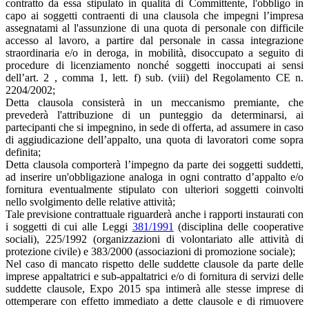
contratto da essa stipulato in qualità di Committente, l'obbligo in
capo ai soggetti contraenti di una clausola che impegni l’impresa
assegnatami al l'assunzione di una quota di personale con difficile
accesso al lavoro, a partire dal personale in cassa integrazione
straordinaria e/o in deroga, in mobilità, disoccupato a seguito di
procedure di licenziamento nonché soggetti inoccupati ai sensi
dell’art. 2 , comma 1, lett. f) sub. (viii) del Regolamento CE n.
2204/2002;
Detta clausola consisterà in un meccanismo premiante, che
prevederà l'attribuzione di un punteggio da determinarsi, ai
partecipanti che si impegnino, in sede di offerta, ad assumere in caso
di aggiudicazione dell’appalto, una quota di lavoratori come sopra
definita;
Detta clausola comporterà l’impegno da parte dei soggetti suddetti,
ad inserire un'obbligazione analoga in ogni contratto d’appalto e/o
fornitura eventualmente stipulato con ulteriori soggetti coinvolti
nello svolgimento delle relative attività;
Tale previsione contrattuale riguarderà anche i rapporti instaurati con
i soggetti di cui alle Leggi
381/1991
(disciplina delle cooperative
sociali), 225/1992 (organizzazioni di volontariato alle attività di
protezione civile) e 383/2000 (associazioni di promozione sociale);
Nel caso di mancato rispetto delle suddette clausole da parte delle
imprese appaltatrici e sub-appaltatrici e/o di fornitura di servizi delle
suddette clausole, Expo 2015 spa intimerà alle stesse imprese di
ottemperare con effetto immediato a dette clausole e di rimuovere