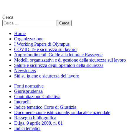
Cerca
Cerca
Home
Organizzazione
I Working Papers di Olympus
COVID-19 e sicurezza sul lavoro
Approfondimenti, Guide alla lettura e Rassegne
Modelli organizzativi e di gestione della sicurezza sul lavoro
Salute e sicurezza degli operatori della sicurezza
Newsletters
Siti su igiene e sicurezza del lavoro
Fonti normative
Giurisprudenza
Contrattazione Collettiva
Interpelli
Indice tematico Corte di Giustizia
Documentazione istituzionale, sindacale e aziendale
Rassegna bibliografica
D.lgs. 9 aprile 2008, n. 81
Indici tematici