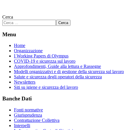
Cerca
Cerca
Menu
Home
Organizzazione
I Working Papers di Olympus
COVID-19 e sicurezza sul lavoro
Approfondimenti, Guide alla lettura e Rassegne
Modelli organizzativi e di gestione della sicurezza sul lavoro
Salute e sicurezza degli operatori della sicurezza
Newsletters
Siti su igiene e sicurezza del lavoro
Banche Dati
Fonti normative
Giurisprudenza
Contrattazione Collettiva
Interpelli