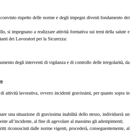
 e convinto rispetto delle norme e degli impegni diventi fondamento dei
lo, si impegnano a realizzare attività formativa sui temi della salute e
tanti dei Lavoratori per la Sicurezza:
mento degli interventi di vigilanza e di controllo delle irregolarità, da
ro
i attività lavorativa, ovvero incidenti gravissimi, per quanto sopra in
nare una situazione di gravissima inabilità dello stesso, individuerà un
guente all’incidente, al fine di agevolare al massimo gli adempimenti;
 diritti riconosciuti dalle norme vigenti, procederà, conseguentemente, al