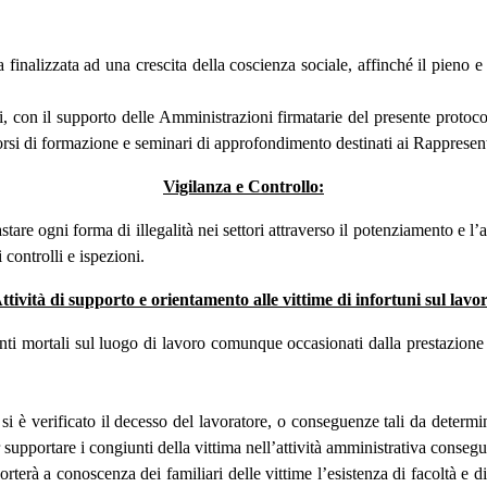
a finalizzata ad una crescita della coscienza sociale, affinché il pieno
li, con il supporto delle Amministrazioni firmatarie del presente protocol
a corsi di formazione e seminari di approfondimento destinati ai Rappresen
Vigilanza e Controllo:
are ogni forma di illegalità nei settori attraverso il potenziamento e l’au
controlli e ispezioni.
ttività di supporto e orientamento alle vittime di infortuni sul lavo
nti mortali sul luogo di lavoro comunque occasionati dalla prestazione d
si è verificato il decesso del lavoratore, o conseguenze tali da determi
per supportare i congiunti della vittima nell’attività amministrativa conse
 porterà a conoscenza dei familiari delle vittime l’esistenza di facoltà e