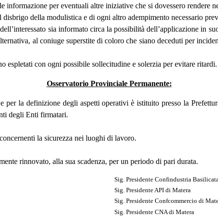
e informazione per eventuali altre iniziative che si dovessero rendere n
nel disbrigo della modulistica e di ogni altro adempimento necessario previ
e dell’interessato sia informato circa la possibilità dell’applicazione in 
lternativa, al coniuge superstite di coloro che siano deceduti per incide
pletati con ogni possibile sollecitudine e solerzia per evitare ritardi.
Osservatorio Provinciale Permanente:
e per la definizione degli aspetti operativi è istituito presso la Prefet
ti degli Enti firmatari.
 concernenti la sicurezza nei luoghi di lavoro.
tamente rinnovato, alla sua scadenza, per un periodo di pari durata.
Sig. Presidente Confindustria Basilicat
Sig. Presidente API di Matera
Sig. Presidente Confcommercio di Mat
Sig. Presidente CNA di Matera