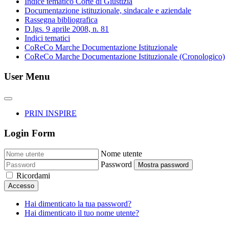
Indice tematico Corte di Giustizia
Documentazione istituzionale, sindacale e aziendale
Rassegna bibliografica
D.lgs. 9 aprile 2008, n. 81
Indici tematici
CoReCo Marche Documentazione Istituzionale
CoReCo Marche Documentazione Istituzionale (Cronologico)
User Menu
PRIN INSPIRE
Login Form
Nome utente
Password
Mostra password
Ricordami
Accesso
Hai dimenticato la tua password?
Hai dimenticato il tuo nome utente?