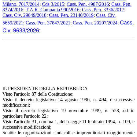
Milano, 7017/2014
;
Cds 3/2015
;
Cass. Pen. 4987/2016
;
Cass. Pen.
8374/2016
;
T.A.R. Campania 990/2016
;
Cass. Pen. 3336/2017
;
Cass. Civ. 29849/2018
;
Cass. Pen. 23140/2019
;
Cass. Civ.
Cass.
5659/2021
;
Cass. Pen. 37847/2021
;
Cass. Pen. 20207/2024
;
Civ. 9633/2026
;
IL PRESIDENTE DELLA REPUBBLICA
Visto l'articolo 87 della Costituzione;
Visto il decreto legislativo 14 agosto 1996, n. 494, e successive
modificazioni;
Visto il decreto legislativo 19 novembre 1999, n. 528, ed in
particolare l'articolo 22;
Visto l'articolo 31, comma 1, della legge 11 febbraio 1994, n. 109, e
successive modificazioni;
Sentite le organizzazioni sindacali e imprenditoriali maggiormente