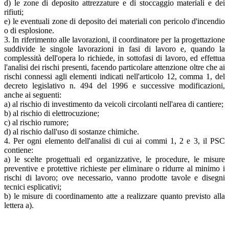
d) le zone di deposito attrezzature e di stoccaggio materiali e dei
rifiuti;
e) le eventuali zone di deposito dei materiali con pericolo d'incendio
o di esplosione.
3. In riferimento alle lavorazioni, il coordinatore per la progettazione
suddivide le singole lavorazioni in fasi di lavoro e, quando la
complessità dell'opera lo richiede, in sottofasi di lavoro, ed effettua
l'analisi dei rischi presenti, facendo particolare attenzione oltre che ai
rischi connessi agli elementi indicati nell'articolo 12, comma 1, del
decreto legislativo n. 494 del 1996 e successive modificazioni,
anche ai seguenti:
a) al rischio di investimento da veicoli circolanti nell'area di cantiere;
b) al rischio di elettrocuzione;
c) al rischio rumore;
d) al rischio dall'uso di sostanze chimiche.
4. Per ogni elemento dell'analisi di cui ai commi 1, 2 e 3, il PSC
contiene:
a) le scelte progettuali ed organizzative, le procedure, le misure
preventive e protettive richieste per eliminare o ridurre al minimo i
rischi di lavoro; ove necessario, vanno prodotte tavole e disegni
tecnici esplicativi;
b) le misure di coordinamento atte a realizzare quanto previsto alla
lettera a).