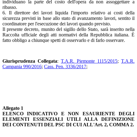
individuano la parte del costo dell'opera da non assoggettare a
ribasso.
6. Il direttore dei lavori liquida l'importo relativo ai costi della
sicurezza previsti in base allo stato di avanzamento lavori, sentito il
coordinatore per l'esecuzione dei lavori quando previsto.
Il presente decreto, munito del sigillo dello Stato, sarà inserito nella
Raccolta ufficiale degli atti normativi della Repubblica italiana. È
fatto obbligo a chiunque spetti di osservarlo e di farlo osservare.
Giurisprudenza Collegata
:
T.A.R. Piemonte 1115/2015
;
T.A.R.
Campania 990/2016
;
Cass. Pen. 3336/2017
;
Allegato 1
ELENCO INDICATIVO E NON ESAURIENTE DEGLI
ELEMENTI ESSENZIALI UTILI ALLA DEFINIZIONE
DEI CONTENUTI DEL PSC DI CUI ALL'Art. 2, COMMA 2.