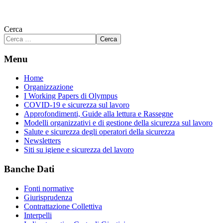
Cerca
Cerca
Menu
Home
Organizzazione
I Working Papers di Olympus
COVID-19 e sicurezza sul lavoro
Approfondimenti, Guide alla lettura e Rassegne
Modelli organizzativi e di gestione della sicurezza sul lavoro
Salute e sicurezza degli operatori della sicurezza
Newsletters
Siti su igiene e sicurezza del lavoro
Banche Dati
Fonti normative
Giurisprudenza
Contrattazione Collettiva
Interpelli