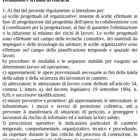
1. Ai fini del presente regolamento si intendono per:
a) scelte progettuali ed organizzative: insieme di scelte effettuate in
fase di progettazione dal progettista dell'opera in collaborazione con
il coordinatore per la progettazione, al fine di garantire l'eliminazione
o la riduzione al minimo dei rischi di lavoro. Le scelte progettuali
sono effettuate nel campo delle tecniche costruttive, dei materiali da
impiegare e delle tecnologie da adottare; le scelte organizzative sono
effettuate nel campo della pianificazione temporale e spaziale dei
lavori;
b) procedure: le modalità e le sequenze stabilite per eseguire un
determinato lavoro od operazione;
c) apprestamenti: le opere provvisionali necessarie ai fini della tutela
della salute e della sicurezza dei lavoratori in cantiere;
d) attrezzature: le attrezzature di lavoro come definite all'articolo 34,
comma 1, lettera a), del decreto legislativo 19 settembre 1994, n.
626, e successive modificazioni;
e) misure preventive e protettive: gli apprestamenti, le attrezzature, le
infrastrutture, i mezzi e servizi di protezione collettiva, atti a
prevenire il manifestarsi di situazioni di pericolo, a proteggere i
lavoratori da rischio di infortunio ed a tutelare la loro salute;
f) prescrizioni operative: le indicazioni particolari di carattere
temporale, comportamentale, organizzativo, tecnico e procedurale,
da rispettare durante le fasi critiche del processo di costruzione, in
relazione alla complessità dell'opera da realizzare;