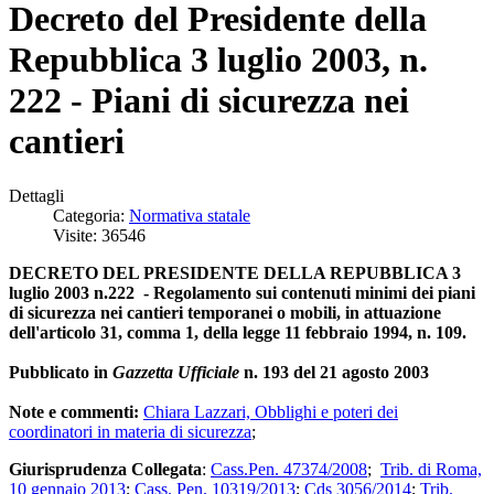
Decreto del Presidente della
Repubblica 3 luglio 2003, n.
222 - Piani di sicurezza nei
cantieri
Dettagli
Categoria:
Normativa statale
Visite: 36546
DECRETO DEL PRESIDENTE DELLA REPUBBLICA 3
luglio 2003 n.222 - Regolamento sui contenuti minimi dei piani
di sicurezza nei cantieri temporanei o mobili, in attuazione
dell'articolo 31, comma 1, della legge 11 febbraio 1994, n. 109.
Pubblicato in
Gazzetta Ufficiale
n. 193 del 21 agosto 2003
Note e commenti:
Chiara Lazzari, Obblighi e poteri dei
coordinatori in materia di sicurezza
;
Giurisprudenza Collegata
:
Cass.Pen. 47374/2008
;
Trib. di Roma,
10 gennaio 2013
;
Cass. Pen. 10319/2013
;
Cds 3056/2014
;
Trib.