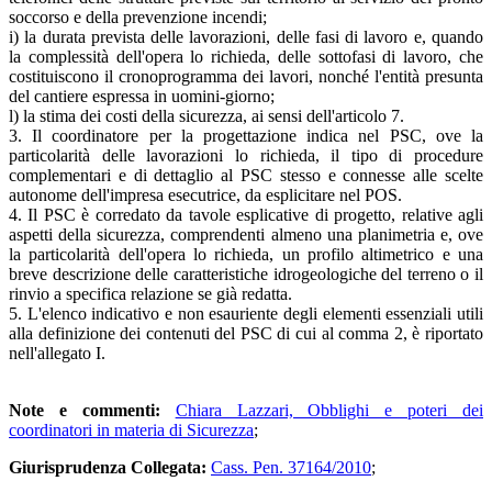
soccorso e della prevenzione incendi;
i) la durata prevista delle lavorazioni, delle fasi di lavoro e, quando
la complessità dell'opera lo richieda, delle sottofasi di lavoro, che
costituiscono il cronoprogramma dei lavori, nonché l'entità presunta
del cantiere espressa in uomini-giorno;
l) la stima dei costi della sicurezza, ai sensi dell'articolo 7.
3. Il coordinatore per la progettazione indica nel PSC, ove la
particolarità delle lavorazioni lo richieda, il tipo di procedure
complementari e di dettaglio al PSC stesso e connesse alle scelte
autonome dell'impresa esecutrice, da esplicitare nel POS.
4. Il PSC è corredato da tavole esplicative di progetto, relative agli
aspetti della sicurezza, comprendenti almeno una planimetria e, ove
la particolarità dell'opera lo richieda, un profilo altimetrico e una
breve descrizione delle caratteristiche idrogeologiche del terreno o il
rinvio a specifica relazione se già redatta.
5. L'elenco indicativo e non esauriente degli elementi essenziali utili
alla definizione dei contenuti del PSC di cui al comma 2, è riportato
nell'allegato I.
Note e commenti:
Chiara Lazzari, Obblighi e poteri dei
coordinatori in materia di Sicurezza
;
Giurisprudenza Collegata:
Cass. Pen. 37164/2010
;