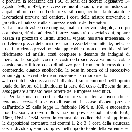
è prevista la redazione del PSC ai sensi del decreto legislativo 14
agosto 1996, n. 494, e successive modificazioni, le amministrazioni
appaltanti, nei costi della sicurezza stimano, per tutta la durata delle
lavorazioni previste nel cantiere, i costi delle misure preventive e
protettive finalizzate alla sicurezza e salute dei lavoratori.
3. La stima dovrà essere congrua, analitica per voci singole, a corpo
o a misura, riferita ad elenchi prezzi standard o specializzati, oppure
basata su prezziari o listini ufficiali vigenti nell'area interessata, o
sull'elenco prezzi delle misure di sicurezza del committente; nel caso
in cui un elenco prezzi non sia applicabile o non disponibile, si farà
riferimento ad analisi costi complete e desunte da indagini di
mercato. Le singole voci dei costi della sicurezza vanno calcolate
considerando il loro costo di utilizzo per il cantiere interessato che
comprende, quando applicabile, la posa in opera ed il successivo
smontaggio, l'eventuale manutenzione e l'ammortamento.
4. I costi della sicurezza così individuati, sono compresi nell'importo
totale dei lavori, ed individuano la parte del costo dell'opera da non
assoggettare a ribasso nelle offerte delle imprese esecutrici.
5. Per la stima dei costi della sicurezza relativi a lavori che si
rendono necessari a causa di varianti in corso d'opera previste
dall'articolo 25 della legge 11 febbraio 1994, n. 109, e successive
modificazioni, o dovuti alle variazioni previste dagli articoli 1659,
1660, 1661 e 1664, secondo comma, del codice civile, si applicano
le disposizioni contenute nei commi 1, 2 e 3. I costi della sicurezza
così individuati, sono compresi nell'importo totale della variante, ed