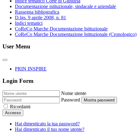
Indice tematico Corte di Giustizia
Documentazione istituzionale, sindacale e aziendale
Rassegna bibliografica
D.lgs. 9 aprile 2008, n. 81
Indici tematici
CoReCo Marche Documentazione Istituzionale
CoReCo Marche Documentazione Istituzionale (Cronologico)
User Menu
PRIN INSPIRE
Login Form
Nome utente
Password
Mostra password
Ricordami
Accesso
Hai dimenticato la tua password?
Hai dimenticato il tuo nome utente?