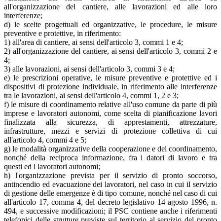
all'organizzazione del cantiere, alle lavorazioni ed alle loro
interferenze;
d) le scelte progettuali ed organizzative, le procedure, le misure
preventive e protettive, in riferimento:
1) all'area di cantiere, ai sensi dell'articolo 3, commi 1 e 4;
2) all'organizzazione del cantiere, ai sensi dell'articolo 3, commi 2 e
4;
3) alle lavorazioni, ai sensi dell'articolo 3, commi 3 e 4;
e) le prescrizioni operative, le misure preventive e protettive ed i
dispositivi di protezione individuale, in riferimento alle interferenze
tra le lavorazioni, ai sensi dell'articolo 4, commi 1, 2 e 3;
f) le misure di coordinamento relative all'uso comune da parte di più
imprese e lavoratori autonomi, come scelta di pianificazione lavori
finalizzata alla sicurezza, di apprestamenti, attrezzature,
infrastrutture, mezzi e servizi di protezione collettiva di cui
all'articolo 4, commi 4 e 5;
g) le modalità organizzative della cooperazione e del coordinamento,
nonché della reciproca informazione, fra i datori di lavoro e tra
questi ed i lavoratori autonomi;
h) l'organizzazione prevista per il servizio di pronto soccorso,
antincendio ed evacuazione dei lavoratori, nel caso in cui il servizio
di gestione delle emergenze è di tipo comune, nonché nel caso di cui
all'articolo 17, comma 4, del decreto legislativo 14 agosto 1996, n.
494, e successive modificazioni; il PSC contiene anche i riferimenti
telefonici delle strutture previste sul territorio al servizio del pronto