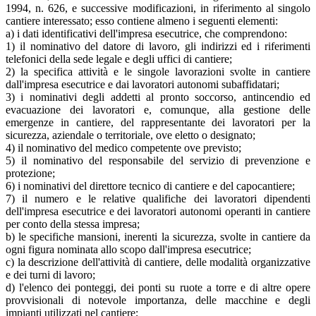
1994, n. 626, e successive modificazioni, in riferimento al singolo
cantiere interessato; esso contiene almeno i seguenti elementi:
a) i dati identificativi dell'impresa esecutrice, che comprendono:
1) il nominativo del datore di lavoro, gli indirizzi ed i riferimenti
telefonici della sede legale e degli uffici di cantiere;
2) la specifica attività e le singole lavorazioni svolte in cantiere
dall'impresa esecutrice e dai lavoratori autonomi subaffidatari;
3) i nominativi degli addetti al pronto soccorso, antincendio ed
evacuazione dei lavoratori e, comunque, alla gestione delle
emergenze in cantiere, del rappresentante dei lavoratori per la
sicurezza, aziendale o territoriale, ove eletto o designato;
4) il nominativo del medico competente ove previsto;
5) il nominativo del responsabile del servizio di prevenzione e
protezione;
6) i nominativi del direttore tecnico di cantiere e del capocantiere;
7) il numero e le relative qualifiche dei lavoratori dipendenti
dell'impresa esecutrice e dei lavoratori autonomi operanti in cantiere
per conto della stessa impresa;
b) le specifiche mansioni, inerenti la sicurezza, svolte in cantiere da
ogni figura nominata allo scopo dall'impresa esecutrice;
c) la descrizione dell'attività di cantiere, delle modalità organizzative
e dei turni di lavoro;
d) l'elenco dei ponteggi, dei ponti su ruote a torre e di altre opere
provvisionali di notevole importanza, delle macchine e degli
impianti utilizzati nel cantiere;