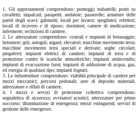
1. Gli apprestamenti comprendono: ponteggi; trabattelli; ponti su
cavalletti; impalcati; parapetti; andatoie; passerelle; armature delle
pareti degli scavi; gabinetti; locali per lavarsi; spogliatoi; refettori;
locali di ricovero e di riposo; dormitori; camere di medicazione;
infermerie; recinzioni di cantiere.
2. Le attrezzature comprendono: centrali e impianti di betonaggio;
betoniere; grù; autogrù; argani; elevatori; macchine movimento terra;
macchine movimento terra speciali e derivate; seghe circolari;
piegaferri; impianti elettrici di cantiere; impianti di terra e di
protezione contro le scariche atmosferiche; impianti antincendio;
impianti di evacuazione fumi; impianti di adduzione di acqua, gas,
ed energia di qualsiasi tipo; impianti fognari.
3. Le infrastrutture comprendono: viabilità principale di cantiere per
mezzi meccanici; percorsi pedonali; aree di deposito materiali,
attrezzature e rifiuti di cantiere.
4. I mezzi e servizi di protezione collettiva comprendono:
segnaletica di sicurezza; avvisatori acustici; attrezzature per primo
soccorso; illuminazione di emergenza; mezzi estinguenti; servizi di
gestione delle emergenze.