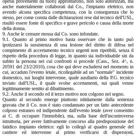
operai provenienti da fuori) approntarono, non solo autorizzati, ma
anche materialmente collaborati dal Co., l'impianto elettrico, non
avendo alcuna specifica competenza, con la conseguenza che lo
stesso, per come consta dalle dichiarazioni rese dal tecnico dell'USL,
risultò essere fonte di specifico e grave pericolo e causa della morte
della donna.
9. Anche le censure mossa dal Co. sono infondate.
9.1. Quanto al primo motivo basta osservare che in tanto può
ipotizzarsi la sussistenza di una lesione del diritto di difesa nel
compimento di accertamento tecnico urgenti non ripetibili, senza il
rispetto della procedura di legge, in quanto sia individuabile sin da
subito la persona nei cui confronti si procede (Cass., Sez. 4^, n.
20591 del 23/2/2010), cosa che qui deve escludersi nel momento in
cui, accaduto l'evento letale, ricollegabile ad un "normale" incidente
domestico, sui luoghi intervenne, quale ausiliario della P.G. tecnico
inviato dall'USL, il quale svolse accertamenti, sui quali venne
legittimamente sentito al dibattimento.
9.2. Anche il secondo ed il terzo motivo non colgono nel segno.
Quanto al secondo emerge piuttosto nitidamente dalla sentenza
gravata che il Co. non è stato condannato per un fatto antecedente
colposo estraneo ed indipendente dall'evento letale (aver consentito
ai C. di occupare l'immobile), ma, sulla base dell'incontroversa
istruttoria, per avere fattivamente concorso alla predisposizione del
fatidico impianto elettrico: egli lo collegò al quadro generale del
cantiere ed intervenne al primo verificarsi di dispersioni,