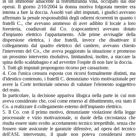
in un immobile adiacente la ristrutturanda villa, occupato dai due
operai. Il giorno 2/10/2004 la donna moriva folgorata mentre era
intenta a fare la doccia. Assolti vari altri imputati, i giudici avevano
affermato la penale responsabilità degli odierni ricorrenti in quanto i
fratelli C., che avevano ammesso di aver adibito il locale a loro
foresteria, coadiuvati dal Co. (capocantiere) avevano dotato
d'impianto elettrico l'appartamento. Alle prime avvisaglie della
dispersione elettrica, i due fratelli, invece che disattivare il
collegamento dal quadro elettrico del cantiere, avevano chiesto
l'intervento del Co., che aveva peggiorato la situazione e promesso
un prossimo intervento risolutivo, limitandosi, inoltre, a staccare la
spina dello scaldabagno e ad avvertire l'ospite di non fare la doccia.
3. Tutti gli imputati propongono ricorso per cassazione.
4. Con l'unica censura esposta con ricorsi formalmente distinti, ma
d'identico contenuto, i fratelli C. denunziano vizio motivazionale per
avere la Corte territoriale omesso di valutare l'elemento soggettivo
del reato.
In particolare, la decisione appariva illogica nella parte in cui non
aveva considerato che, così come emerso al dibattimento, era stato il
Co. a realizzare il collegamento esterno dell'impianto elettrico.
5. Il Co. con il primo motivo, denunziante violazione della legge
processuale e vizio motivazionale, si duole della circostanza che
risulta essere stato svolto accertamento tecnico irrepetibile, senza che
fossero state assicurate le garanzie difensive, ad opera del tecnico
dell'ASL intervenuto, il quale non poteva considerarsi mero