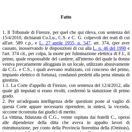
Fatto
1. Il Tribunale di Firenze, per quel che qui rileva, con sentenza del
15/4/2010, dichiarati Co.Lu., C.S. e C. G. colpevoli dei reati di cui
all'art. 589 c.p., e
L. 27 aprile 1955, n. 547
, art. 374, (per aver
causato, inosservando le disposizioni di cui alla
L. n. 46 del 1990
e
l'art. 374 cit., per colpa, la morte per fulminazione elettrica di F.I., il
primo, quale responsabile del cantiere, all'interno del quale la donna
veniva precariamente alloggiata in un locale, utilizzato abusivamente
da C.G. e C.S., i quali avevano realizzato, col concorso del primo,
impianto elettrico di fortuna), condannò predetti alla pena stimata di
giustizia.
1.1. La Corte d'appello di Firenze, con sentenza del 12/4/2012, alla
quale gli imputati si erano rivolti, confermò la statuizione di primo
grado.
2. Per un'adeguata intelligenza delle questioni poste al vaglio di
questa Corte appare necessario riprendere, in sintesi, la vicenda,
siccome ricostruita dai giudici di merito.
La vittima, fidanzata di C.G., venne ospitata dai fratelli C., operai
alle dipendenze della ditta che aveva in appalto lavori di
ristrutturazione, per conto della Provincia fiorentina della (Omissis),