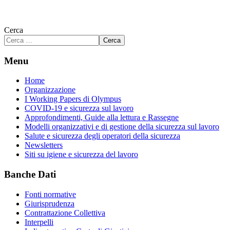
Cerca
Cerca
Menu
Home
Organizzazione
I Working Papers di Olympus
COVID-19 e sicurezza sul lavoro
Approfondimenti, Guide alla lettura e Rassegne
Modelli organizzativi e di gestione della sicurezza sul lavoro
Salute e sicurezza degli operatori della sicurezza
Newsletters
Siti su igiene e sicurezza del lavoro
Banche Dati
Fonti normative
Giurisprudenza
Contrattazione Collettiva
Interpelli