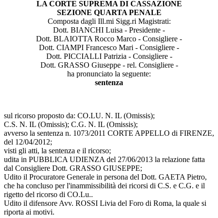
LA CORTE SUPREMA DI CASSAZIONE
SEZIONE QUARTA PENALE
Composta dagli Ill.mi Sigg.ri Magistrati:
Dott. BIANCHI Luisa - Presidente -
Dott. BLAIOTTA Rocco Marco - Consigliere -
Dott. CIAMPI Francesco Mari - Consigliere -
Dott. PICCIALLI Patrizia - Consigliere -
Dott. GRASSO Giuseppe - rel. Consigliere -
ha pronunciato la seguente:
sentenza
sul ricorso proposto da: CO.LU. N. IL (Omissis);
C.S. N. IL (Omissis); C.G. N. IL (Omissis);
avverso la sentenza n. 1073/2011 CORTE APPELLO di FIRENZE,
del 12/04/2012;
visti gli atti, la sentenza e il ricorso;
udita in PUBBLICA UDIENZA del 27/06/2013 la relazione fatta
dal Consigliere Dott. GRASSO GIUSEPPE;
Udito il Procuratore Generale in persona del Dott. GAETA Pietro,
che ha concluso per l'inammissibilità dei ricorsi di C.S. e C.G. e il
rigetto del ricorso di CO.Lu..
Udito il difensore Avv. ROSSI Livia del Foro di Roma, la quale si
riporta ai motivi.