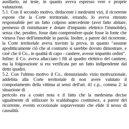
ausiliario, nè teste, in quanto aveva espresso vere e proprie
valutazioni.
5.1. Con il secondo motivo, deducente i medesimi vizi, il ricorrente
espone che la Corte territoriale, errando, lo aveva ritenuto
responsabile per un fatto colposo antecedente (aver fatto abitare,
permesso di ristrutturare e dotare d'impianto elettrico l'immobile),
senza che, peraltro, fosse dato comprendere quale fosse la fonte che
vietava l'uso dell'immobile in parola. Inoltre, a parere del ricorrente,
la Corte territoriale aveva travisto la prova, in quanto "assume
apoditticamente ciò che al contrario si sarebbe dovuto dimostrare, e
cioè che il Co., in qualità di capo - cantiere, avesse impartito ordini".
Infine: il Co. aveva allacciato i fili al quadro elettrico del cantiere,
ma la folgorazione si era verificata per un fatto indipendente dal
detto quadro.
5.2. Con l'ultimo motivo il Co., denunziando vizio motivazionale,
addebita alla Corte territoriale di non avere valutato il
comportamento della vittima ai sensi dell'art. 41 c.p., comma 2: la
situazione di
pericolo era a costei nota e il fatto che la medesima decise
ugualmente di utilizzare lo scaldabagno costituisce, a parere del
ricorrente, evento eccezionale sopravvenuto che elide il nesso di
causalità.