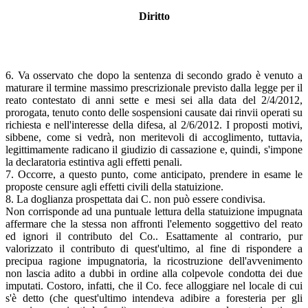
Diritto
6. Va osservato che dopo la sentenza di secondo grado è venuto a
maturare il termine massimo prescrizionale previsto dalla legge per il
reato contestato di anni sette e mesi sei alla data del 2/4/2012,
prorogata, tenuto conto delle sospensioni causate dai rinvii operati su
richiesta e nell'interesse della difesa, al 2/6/2012. I proposti motivi,
sibbene, come si vedrà, non meritevoli di accoglimento, tuttavia,
legittimamente radicano il giudizio di cassazione e, quindi, s'impone
la declaratoria estintiva agli effetti penali.
7. Occorre, a questo punto, come anticipato, prendere in esame le
proposte censure agli effetti civili della statuizione.
8. La doglianza prospettata dai C. non può essere condivisa.
Non corrisponde ad una puntuale lettura della statuizione impugnata
affermare che la stessa non affronti l'elemento soggettivo del reato
ed ignori il contributo del Co.. Esattamente al contrario, pur
valorizzato il contributo di quest'ultimo, al fine di rispondere a
precipua ragione impugnatoria, la ricostruzione dell'avvenimento
non lascia adito a dubbi in ordine alla colpevole condotta dei due
imputati. Costoro, infatti, che il Co. fece alloggiare nel locale di cui
s'è detto (che quest'ultimo intendeva adibire a foresteria per gli