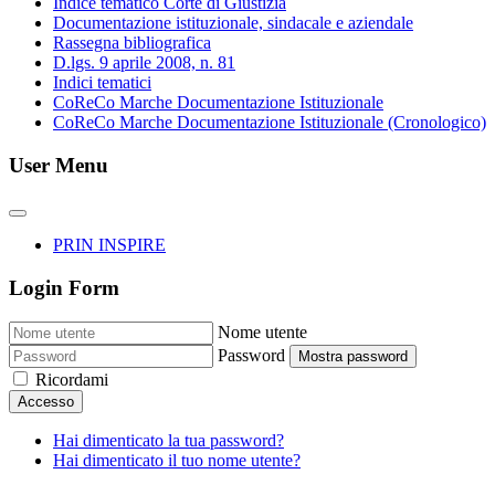
Indice tematico Corte di Giustizia
Documentazione istituzionale, sindacale e aziendale
Rassegna bibliografica
D.lgs. 9 aprile 2008, n. 81
Indici tematici
CoReCo Marche Documentazione Istituzionale
CoReCo Marche Documentazione Istituzionale (Cronologico)
User Menu
PRIN INSPIRE
Login Form
Nome utente
Password
Mostra password
Ricordami
Accesso
Hai dimenticato la tua password?
Hai dimenticato il tuo nome utente?