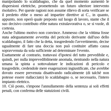
manipolando lo scaldabagno, che da quel momento aumentò le
dispersioni elettriche, promettendo un futuro ulteriore intervento
risolutivo. Per queste ragioni non assume rilievo di sorta verificare se
il predetto ebbe o meno ad impartire direttive ai C., in quanto,
appunto, non operò quale preposto sul luogo di lavoro, stante che il
suo decisivo contributo ebbe natura extralavorativa o, se si vuole, di
cortesia.
Anche l'ultimo motivo non convince. Ammesso che la vittima fosse
stata adeguatamente avvertita del pericolo derivante dall'uso dello
scaldabagno, il fatto che la detta, trasgredendo l'avvertimento, decise
ugualmente di fare una doccia non può costituire affatto causa
sopravvenuta da sola sufficiente ad determinare l'evento.
Esattamente al contrario, trattavasi d'ipotesi del tutto prevedibile e,
quindi, per nulla imprevedibilmente anomala, rientrando nella natura
umana la spinta a sottovalutare le indicazioni di pericolo e
trasgredirle, credendole mere esagerazioni ingiustificate, che avrebbe
dovuto essere prevenuta disattivando radicalmente (di talchè non
potesse essere riallacciato) lo scaldabagno o, se necessario, l'intero
impianto elettrico.
10. Ciò posto, s'impone l'annullamento della sentenza ai soli effetti
penali, con conferma delle statuizioni civili.