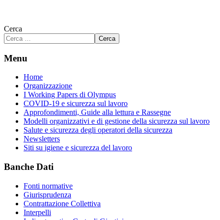
Cerca
Cerca
Menu
Home
Organizzazione
I Working Papers di Olympus
COVID-19 e sicurezza sul lavoro
Approfondimenti, Guide alla lettura e Rassegne
Modelli organizzativi e di gestione della sicurezza sul lavoro
Salute e sicurezza degli operatori della sicurezza
Newsletters
Siti su igiene e sicurezza del lavoro
Banche Dati
Fonti normative
Giurisprudenza
Contrattazione Collettiva
Interpelli