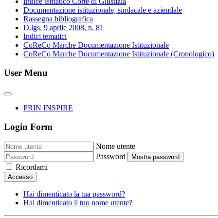
Indice tematico Corte di Giustizia
Documentazione istituzionale, sindacale e aziendale
Rassegna bibliografica
D.lgs. 9 aprile 2008, n. 81
Indici tematici
CoReCo Marche Documentazione Istituzionale
CoReCo Marche Documentazione Istituzionale (Cronologico)
User Menu
PRIN INSPIRE
Login Form
Nome utente
Password
Mostra password
Ricordami
Accesso
Hai dimenticato la tua password?
Hai dimenticato il tuo nome utente?